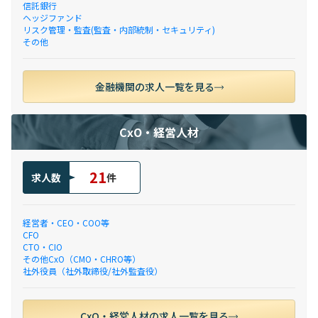
信託銀行
ヘッジファンド
リスク管理・監査(監査・内部統制・セキュリティ)
その他
金融機関の求人一覧を見る
CxO・経営人材
21
求人数
件
経営者・CEO・COO等
CFO
CTO・CIO
その他CxO（CMO・CHRO等）
社外役員（社外取締役/社外監査役）
CxO・経営人材の求人一覧を見る