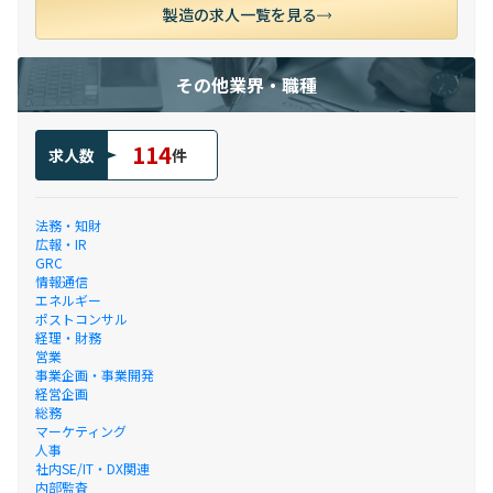
製造の求人一覧を見る
その他業界・職種
114
求人数
件
法務・知財
広報・IR
GRC
情報通信
エネルギー
ポストコンサル
経理・財務
営業
事業企画・事業開発
経営企画
総務
マーケティング
人事
社内SE/IT・DX関連
内部監査