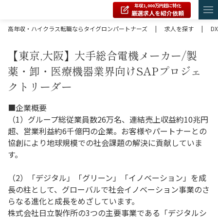
年収1,000万円超に特化
厳選求人を紹介依頼
高年収・ハイクラス転職ならタイグロンパートナーズ
|
求人を探す
|
DX
【東京,大阪】大手総合電機メーカー/製
薬・卸・医療機器業界向けSAPプロジェ
クトリーダー
■企業概要
（1）グループ総従業員数26万名、連結売上収益約10兆円
超、営業利益約6千億円の企業。お客様やパートナーとの
協創により地球規模での社会課題の解決に貢献していま
す。
（2）「デジタル」「グリーン」「イノベーション」を成
長の柱として、グローバルで社会イノベーション事業のさ
らなる進化と成長をめざしています。
株式会社日立製作所の3つの主要事業である「デジタルシ