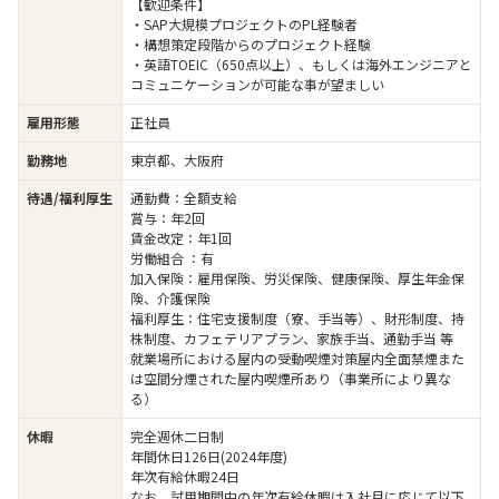
【歓迎条件】
・SAP大規模プロジェクトのPL経験者
・構想策定段階からのプロジェクト経験
・英語TOEIC（650点以上）、もしくは海外エンジニアと
コミュニケーションが可能な事が望ましい
雇用形態
正社員
勤務地
東京都、大阪府
待遇/福利厚生
通勤費：全額支給
賞与：年2回
賃金改定：年1回
労働組合 ：有
加入保険：雇用保険、労災保険、健康保険、厚生年金保
険、介護保険
福利厚生：住宅支援制度（寮、手当等）、財形制度、持
株制度、カフェテリアプラン、家族手当、通勤手当 等
就業場所における屋内の受動喫煙対策屋内全面禁煙また
は空間分煙された屋内喫煙所あり（事業所により異な
る）
休暇
完全週休二日制
年間休日126日(2024年度)
年次有給休暇24日
なお、試用期間中の年次有給休暇は入社月に応じて以下