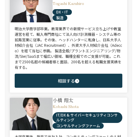
Togashi Kazuhiro
DX・IT
製造
明治大学商学部卒業。教育業界での新規サービス立ち上げや教室
運営を経て、輸入専門商社にて法人向け計測機器・システム等の
拡販営業に従事。その後、ヘッドハンターに転身し、日系大手人
材紹介会社（JAC Recruitment）、外資大手人材紹介会社（Adecc
o）を経て当社に参画。 製造全般/プラントエンジニアリング/物
流/SIer/SaaSまで幅広い領域、職種全般でのご支援が可能。これ
まで2500名超の候補者様と面談、200名を超える転職支援実績を
有する。
相談する
小橋 翔太
Kobashi Shota
IT/DX & サイバーセキュリティコンサ
ルティング
コンサルティングファーム
大学卒業後、新卒で当社入社。コンサルティングファームの人材