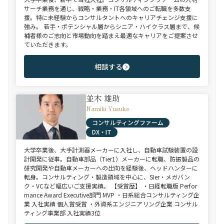
サーチ業務を通じ、戦略・業務・IT各領域へのご転職を多数支
援。特に未経験からコンサルタントへのキャリアチェンジ支援に
強み。 若手・ポテンシャル層からシニア・ハイクラス層まで、候
補者様のご志向と市場動向を踏まえ最適なキャリアをご提案させ
ていただきます。
相談する
並木 雄助
Namiki Yusuke
コンサルティングファーム
DX・IT
大学卒業後、大手計測器メーカーに入社し、自動車試験装置の設
計開発に従事。自動車部品（Tier1）メーカーに転職、防振製品の
研究開発や自動車メーカーへの出向を経験後、ヘッドハンターに
転身。コンサルティング・製造領域を中心に、SIer・メガバン
ク・VCなど幅広いご支援実績。 【受賞歴】 ・日経転職版 Perfor
mance Award Executive部門 MVP ・日系総合コンサルティング企
業 入社実績 個人賞受賞 ・外資系エンジニアリング企業 コンサル
ティング事業部 入社実績3位