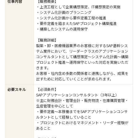
仕事内容
【職務概要】
・上流工程として企業構想策定、IT構想策定の実施
・システム化計画のプランニング
・システム化計画から要件定義工程の推進
・要件定義を踏まえたSAPプロジェクト構築推進
・構築したシステムの運用保守
【職務詳細】
製薬・卸・医療機器業界のお客様に対するSAP基幹シス
テム案件において、リーダークラスのアプリケーション
コンサルタントとして構想策定～システム化計画～構築
プロジェクト推進～運用保守といった対応を実施いただ
きます。
お客様・社内含め多数の関係者と連携しながら、成果を
出すために対応していくことが求められます。
必要スキル
【必須条件】
SAPアプリケーションコンサルタント（3年以上）
※主に財務会計・管理会計・販売物流・在庫購買管理・
生産管理を中心として
・要件定義～本稼働までをSAPアプリケーションコンサ
ルタントとして経験していること
・プロジェクトにおけるマネジメント・リーダー経験が
あること