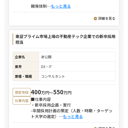
開発体制
⋯
もっと見る
詳細を見る
東証プライム市場上場の不動産テック企業での新卒採用
担当
企業名
非公開
業界
DX・IT
業種・職種
コンサルタント
400
550
万円〜
万円
想定年収
■仕事内容
仕事内容
・新卒採用企画・実行
-年間採用計画の策定（人数・時期・ターゲッ
ト大学の選定）
⋯
もっと見る