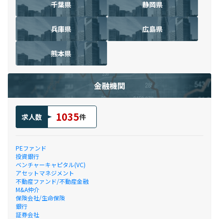
千葉県
静岡県
兵庫県
広島県
熊本県
金融機関
1035
求人数
件
PEファンド
投資銀行
ベンチャーキャピタル(VC)
アセットマネジメント
不動産ファンド/不動産金融
M&A仲介
保険会社/生命保険
銀行
証券会社