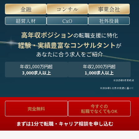
金融
コンサル
事業会社
経営人材
CxO
社外役員
高年収ポジション
の転職支援に特化
経験・実績豊富なコンサルタント
が
あなたに合う求人をご紹介
年収1,000万円超
年収2,000万円超
3,000求人以上
1,000求人以上
※2025年9月末時点
※2024年1-12月の実績に基づく
今すぐの
完全無料
転職でなくてもOK
まずは1分で転職・キャリア相談を申し込む