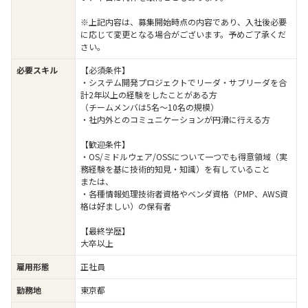
※上記内容は、募集開始時点の内容であり、入社後必要
に応じて変更となる場合がございます。予めご了承くだ
さい。
必要スキル
【必須条件】
・システム開発プロジェクトでリーダ・サブリーダを合
計2年以上の経験をしたことがある方
（チームメンバは5名～10名の規模）
・社内外とのコミュニケーションが円滑に行える方
【歓迎条件】
・OS/ミドルウェア/OSSについて一つでも得意領域（実
務経験を基に技術的知見・知識）を有していること
または、
・各種情報処理技術者資格やベンダ資格（PMP、AWS資
格は好ましい）の保有者
【最終学歴】
大卒以上
雇用形態
正社員
勤務地
東京都