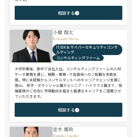
相談する
小橋 翔太
Kobashi Shota
IT/DX & サイバーセキュリティコンサ
ルティング
コンサルティングファーム
大学卒業後、新卒で当社入社。コンサルティングファームの人材
サーチ業務を通じ、戦略・業務・IT各領域へのご転職を多数支
援。特に未経験からコンサルタントへのキャリアチェンジ支援に
強み。 若手・ポテンシャル層からシニア・ハイクラス層まで、候
補者様のご志向と市場動向を踏まえ最適なキャリアをご提案させ
ていただきます。
相談する
並木 雄助
Namiki Yusuke