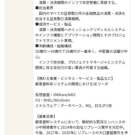
清算・決済機関のインフラ安定稼働に貢献する。
■担当業界
国内のすべての証券取引所の金融商品の清算・決済を
担当する証券取引清算機関。
■提供サービス・製品
清算・決済機関へのミッションクリティカルシステム
のインフラ構築とアプリケーション開発とそのプロジェ
クトマネジメント業務。
■年齢構成・組織構成
20歳代～50歳代で30歳代が一番多く、中堅層の活躍が中
心。
インフラ技術者、プロジェクトマネージャとシステム
開発に掛る技術力が高い要員が所属する組織。
【携わる事業・ビジネス・サービス・製品など】
顧客基幹系システムの開発におけるSEリーダ
仮想基盤：VMWare/AWS
OS：RHEL/Windows
ミドルウェア：データベース、MQ、日立JP1他
【募集背景】
顧客基幹システムにおいて、継続的な既存エンハンスの
小中規模案件と2024年の自社リプレース案件を対応中。
今後、2027年、2030年にリプレースの大口基盤案件を予