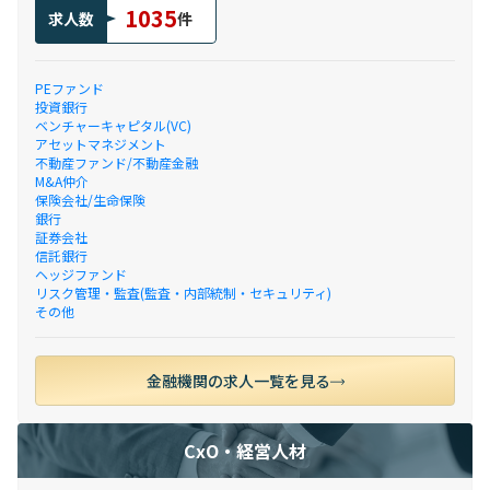
1035
求人数
件
PEファンド
投資銀行
ベンチャーキャピタル(VC)
アセットマネジメント
不動産ファンド/不動産金融
M&A仲介
保険会社/生命保険
銀行
証券会社
信託銀行
ヘッジファンド
リスク管理・監査(監査・内部統制・セキュリティ)
その他
金融機関の求人一覧を見る
CxO・経営人材