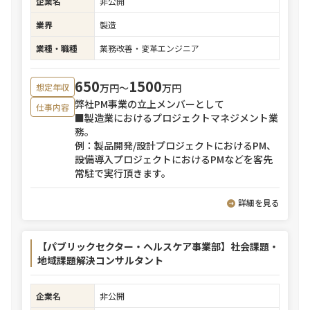
企業名
非公開
業界
製造
業種・職種
業務改善・変革エンジニア
650
1500
万円〜
万円
想定年収
弊社PM事業の立上メンバーとして
仕事内容
■製造業におけるプロジェクトマネジメント業
務。
例：製品開発/設計プロジェクトにおけるPM、
設備導入プロジェクトにおけるPMなどを客先
常駐で実行頂きます。
詳細を見る
【パブリックセクター・ヘルスケア事業部】社会課題・
地域課題解決コンサルタント
企業名
非公開