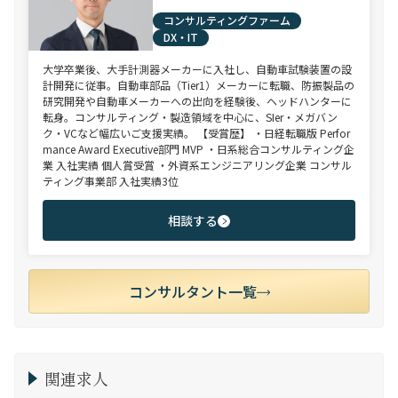
コンサルティングファーム
DX・IT
大学卒業後、大手計測器メーカーに入社し、自動車試験装置の設
計開発に従事。自動車部品（Tier1）メーカーに転職、防振製品の
研究開発や自動車メーカーへの出向を経験後、ヘッドハンターに
転身。コンサルティング・製造領域を中心に、SIer・メガバン
ク・VCなど幅広いご支援実績。 【受賞歴】 ・日経転職版 Perfor
mance Award Executive部門 MVP ・日系総合コンサルティング企
業 入社実績 個人賞受賞 ・外資系エンジニアリング企業 コンサル
ティング事業部 入社実績3位
相談する
コンサルタント一覧
関連求人