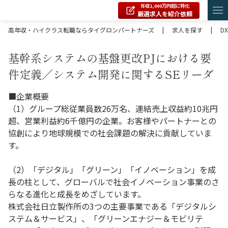
年収1,000万円超に特化
厳選求人を紹介依頼
高年収・ハイクラス転職ならタイグロンパートナーズ
|
求人を探す
|
DX
基幹系システムの基盤更改PJにおける要
件定義／システム開発に関するSEリーダ
■企業概要
（1）グループ総従業員数26万名、連結売上収益約10兆円
超、営業利益約6千億円の企業。お客様やパートナーとの
協創により地球規模での社会課題の解決に貢献していま
す。
（2）「デジタル」「グリーン」「イノベーション」を成
長の柱として、グローバルで社会イノベーション事業のさ
らなる進化と成長をめざしています。
株式会社日立製作所の3つの主要事業である「デジタルシ
ステム＆サービス」、「グリーンエナジー＆モビリテ