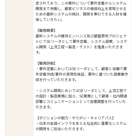
定されており、この案件について要件定義からシステム
開発まで参画し、顧客ビジネスの価値向上を実現させる
ための基幹システムの検討、開発を牽引できる人財を確
保していきたい。
【職務概要】
基幹システムの維持エンハンス及び基盤更改プロジェク
トにてSEリーダとして要件定義、システム提案、システ
ム開発（上流工程～製造・テスト）を推進いただきま
す。
【職務詳細】
・要件定義においてはSEリーダとして、顧客と協働で要
件定義作成/要件の実現性検証、要件に基づいた提案書作
成を行っていただきます。
・システム開発においてはSEリーダとして、上流工程で
の設計・製造業務に加え、SE業務として顧客・社内関連
部署とコミュニケーションとって各種調整を行っていた
だきます。
【ポジションの魅力・やりがい・キャリアパス】
・日本の金融インフラを支える社会的に重要なシステム
の開発をご担当いただきます。