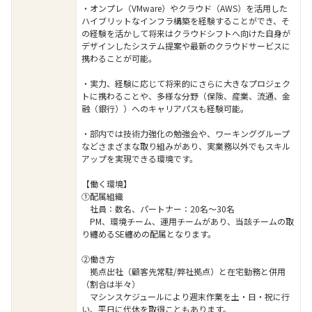
・オンプレ（VMware）やクラウド（AWS）を活用した
ハイブリットなインフラ構築を経験することができ、そ
の経験を活かして将来はクラウドシフトへ向けた自身が
デザインしたシステム提案や最新のクラウドサービスに
携わることが可能。
・実力、経験に応じて将来的にさらに大きなプロジェク
トに携わることや、多様な分野（保険、産業、流通、金
融（銀行））へのキャリアパスも経験可能。
・部内では技術力強化の勉強会や、ワーキンググループ
などさまざまな取り組みがあり、実業務以外でもスキル
アップを実現できる環境です。
【働く環境】
①配属組織
社員：数名、パートナー：20名～30名
PM、環境チーム、運用チームがあり、当該チームの取
り纏めるSE纏めの配属となります。
②働き方
拠点出社（顧客先常駐/弊社拠点）と在宅勤務と併用
（割合は半々）
マシンスケジュールにより週末作業を土・日・祝に行
い、平日に代休を取得こともあります。