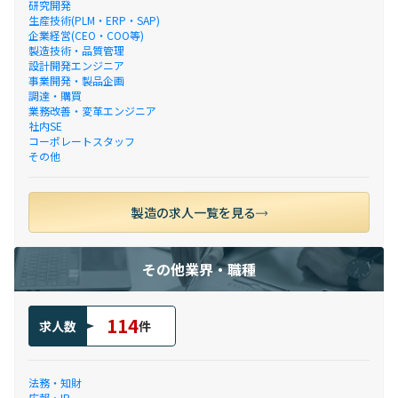
研究開発
生産技術(PLM・ERP・SAP)
企業経営(CEO・COO等)
製造技術・品質管理
設計開発エンジニア
事業開発・製品企画
調達・購買
業務改善・変革エンジニア
社内SE
コーポレートスタッフ
その他
製造の求人一覧を見る
その他業界・職種
114
求人数
件
法務・知財
広報・IR