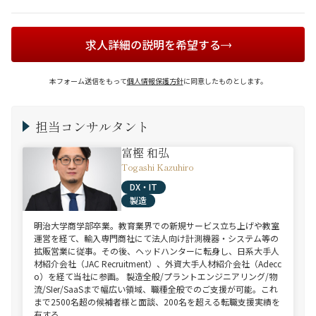
求人詳細の説明を希望する
本フォーム送信をもって
個人情報保護方針
に同意したものとします。
担当コンサルタント
富樫 和弘
Togashi Kazuhiro
DX・IT
製造
明治大学商学部卒業。教育業界での新規サービス立ち上げや教室
運営を経て、輸入専門商社にて法人向け計測機器・システム等の
拡販営業に従事。その後、ヘッドハンターに転身し、日系大手人
材紹介会社（JAC Recruitment）、外資大手人材紹介会社（Adecc
o）を経て当社に参画。 製造全般/プラントエンジニアリング/物
流/SIer/SaaSまで幅広い領域、職種全般でのご支援が可能。これ
まで2500名超の候補者様と面談、200名を超える転職支援実績を
有する。