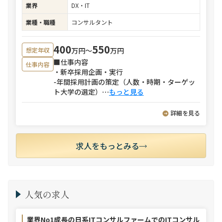
業界
DX・IT
業種・職種
コンサルタント
400
550
万円〜
万円
想定年収
■仕事内容
仕事内容
・新卒採用企画・実行
-年間採用計画の策定（人数・時期・ターゲッ
ト大学の選定）
⋯
もっと見る
詳細を見る
求人をもっとみる
人気の求人
業界No1成長の日系ITコンサルファームでのITコンサル