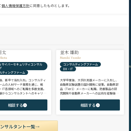
て
個人情報保護方針
に同意したものとします。
翔太
並木 雄助
Shota
Namiki Yusuke
X & サイバーセキュリティコンサル
コンサルティングファーム
グ
DX・IT
ルティングファーム
後、新卒で当社入社。コンサルティ
大学卒業後、大手計測器メーカーに入社し、
ームの人材サーチ業務を通じ、戦
自動車試験装置の設計開発に従事。自動車部
・IT各領域へのご転職を多数支援。
品（Tier1）メーカーに転職、防振製品の研
験からコンサルタントへのキャリア
究開発や自動車メーカーへの出向を経験後、
支援に強み。 若手・ポテンシャル層
ヘッドハンターに転身。コンサルティング・
ア・ハイクラス層まで、候補者様の
製造領域を中心に、SIer・メガバンク・VCな
相談する
相談する
市場動向を踏まえ最適なキャリアを
ど幅広いご支援実績。 【受賞歴】 ・日経転職
せていただきます。
版 Performance Award Executive部門 MVP ・
日系総合コンサルティング企業 入社実績 個人
賞受賞 ・外資系エンジニアリング企業 コンサ
ルティング事業部 入社実績3位
コンサルタント一覧