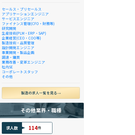
セールス・プリセールス
アプリケーションエンジニア
サービスエンジニア
ファイナンス管理(CFO・財務等)
研究開発
生産技術(PLM・ERP・SAP)
企業経営(CEO・COO等)
製造技術・品質管理
設計開発エンジニア
事業開発・製品企画
調達・購買
業務改善・変革エンジニア
社内SE
コーポレートスタッフ
その他
製造の求人一覧を見る
その他業界・職種
114
求人数
件