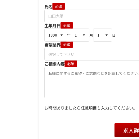
氏名
必須
生年月日
必須
年
月
日
希望業界
必須
ご相談内容
必須
お時間ありましたら任意項目も入力してください。
求人