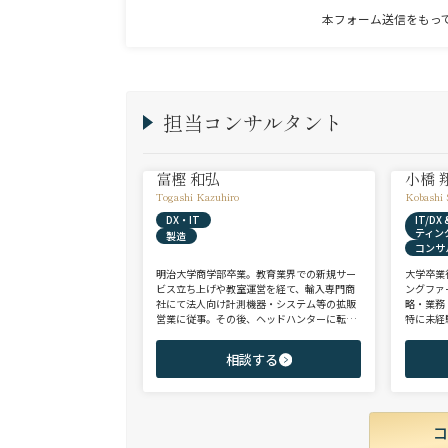
本フォーム送信をもっ
担当コンサルタント
富樫 和弘
小橋 
Togashi Kazuhiro
Kobashi 
DX・IT
IT/D
ティン
製造
コンサ
明治大学商学部卒業。教育業界での新規サー
大学卒業
ビス立ち上げや教室運営を経て、輸入専門商
ングファ
社にて法人向け計測機器・システム等の拡販
略・業務
営業に従事。その後、ヘッドハンターに転身
特に未経
し、日系大手人材紹介会社（JAC Recruitmen
チェンジ
t）、外資大手人材紹介会社（Adecco）を経
からシニ
相談する
て当社に参画。 製造全般/プラントエンジニ
ご志向と
アリング/物流/SIer/SaaSまで幅広い領域、職
ご提案さ
種全般でのご支援が可能。これまで2500名超
の候補者様と面談、200名を超える転職支援
実績を有する。