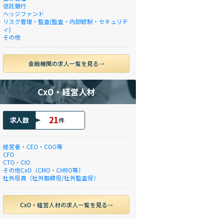
信託銀行
ヘッジファンド
リスク管理・監査(監査・内部統制・セキュリテ
ィ)
その他
金融機関の求人一覧を見る
CxO・経営人材
21
求人数
件
経営者・CEO・COO等
CFO
CTO・CIO
その他CxO（CMO・CHRO等）
社外役員（社外取締役/社外監査役）
CxO・経営人材の求人一覧を見る