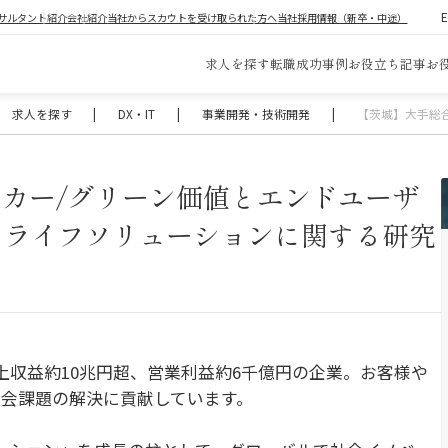
サルタント紹介
会社紹介
当社からスカウトを受け取られた方へ
当社採用情報（新卒・中途）
求人を探す
転職成功事例
お役立ち記事
お
求人を探す
|
DX・IT
|
事業開発・技術開発
|
【茨城】大手総
カー/グリーン価値とエンドユーザ
とライフソリューションに関する研究
上収益約10兆円超、営業利益約6千億円の企業。お客様や
会課題の解決に貢献しています。