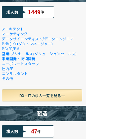
1449
求人数
件
アーキテクト
マーケティング
データサイエンティスト/データエンジニア
PdM(プロダクトマネージャー)
PG/SE/PM
営業(プリセールス/ソリューションセールス)
事業開発・技術開発
コーポレートスタッフ
社内SE
コンサルタント
その他
DX・ITの求人一覧を見る
製造
47
求人数
件