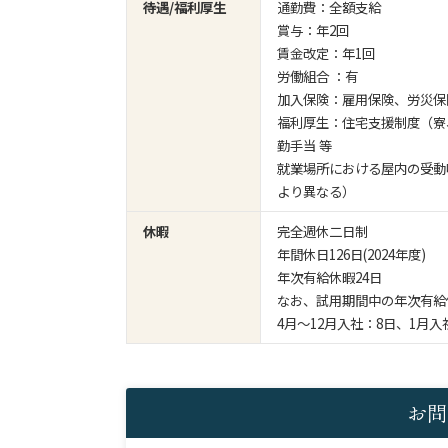
待遇/福利厚生
通勤費：全額支給
賞与：年2回
賃金改定：年1回
労働組合 ：有
加入保険：雇用保険、労災保
福利厚生：住宅支援制度（寮
勤手当 等
就業場所における屋内の受動
より異なる）
休暇
完全週休二日制
年間休日126日(2024年度)
年次有給休暇24日
なお、試用期間中の年次有給
4月～12月入社：8日、1月入
お問