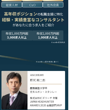
経営人材
CxO
社外役員
高年収ポジション
の転職支援に特化
経験・実績豊富なコンサルタント
が
あなたに合う求人をご紹介
年収1,000万円超
年収2,000万円超
3,000求人以上
1,000求人以上
※2025年9月末時点
※2024年1-12月の実績に基づく
当社代表取締役
野尻 剛二郎
慶應義塾大学卒
元モルガン・スタンレー
株式会社ビズリーチ 主催
JAPAN HEADHUNTER
AWARDS 2020 金融部門 MVP