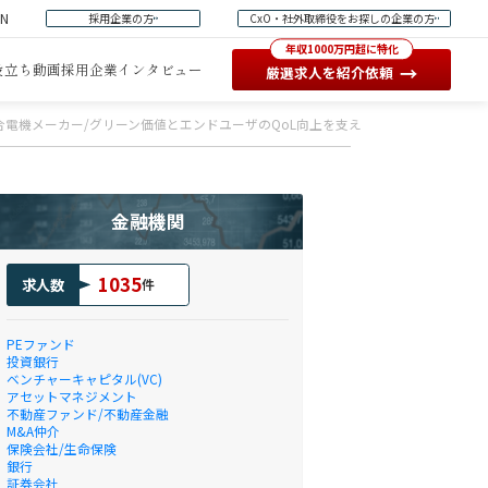
EN
採用企業の方
CxO・社外取締役をお探しの企業の方
年収1000万円超に特化
役立ち動画
採用企業インタビュー
→
厳選求人を紹介依頼
合電機メーカー/グリーン価値とエンドユーザのQoL向上を支える家電とライフソリ
金融機関
1035
求人数
件
PEファンド
投資銀行
ベンチャーキャピタル(VC)
アセットマネジメント
不動産ファンド/不動産金融
M&A仲介
保険会社/生命保険
銀行
証券会社