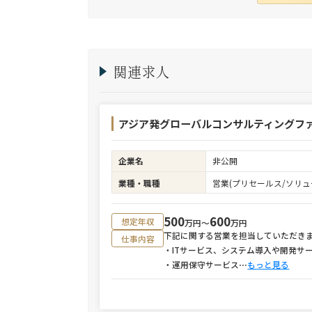
関連求人
アジア発グローバルコンサルティングファ
企業名
非公開
業種・職種
営業(プリセールス/ソリュ
500
600
想定年収
万円〜
万円
下記に関する営業を担当していただき
仕事内容
・ITサービス、システム導入や開発サ
・運用保守サービス
⋯
もっと見る