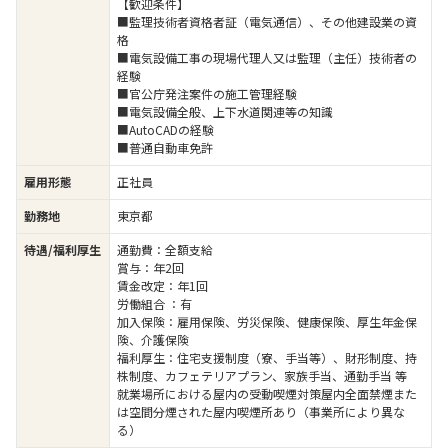
【歓迎条件】
■監理技術者資格者証（電気通信）、その他建設業の資
格
■電気設備工事の現場代理人又は監理（主任）技術者の
経験
■官公庁発注案件の施工管理経験
■電気設備全般、上下水道関連等の知識
■AutoCADの経験
■普通自動車免許
雇用形態
正社員
勤務地
東京都
待遇/福利厚生
通勤費：全額支給
賞与：年2回
賃金改定：年1回
労働組合 ：有
加入保険：雇用保険、労災保険、健康保険、厚生年金保
険、介護保険
福利厚生：住宅支援制度（寮、手当等）、財形制度、持
株制度、カフェテリアプラン、家族手当、通勤手当 等
就業場所における屋内の受動喫煙対策屋内全面禁煙また
は空間分煙された屋内喫煙所あり（事業所により異な
る）