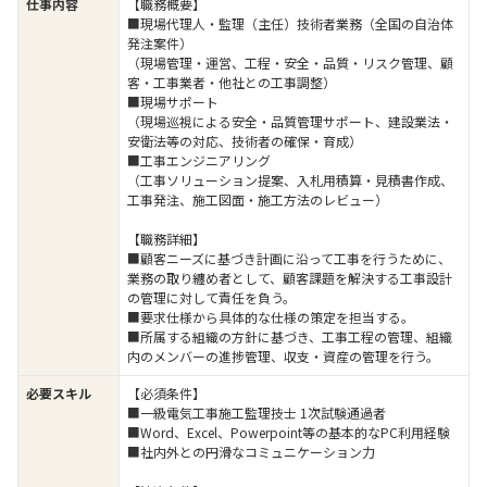
仕事内容
【職務概要】
■現場代理人・監理（主任）技術者業務（全国の自治体
発注案件）
（現場管理・運営、工程・安全・品質・リスク管理、顧
客・工事業者・他社との工事調整）
■現場サポート
（現場巡視による安全・品質管理サポート、建設業法・
安衛法等の対応、技術者の確保・育成）
■工事エンジニアリング
（工事ソリューション提案、入札用積算・見積書作成、
工事発注、施工図面・施工方法のレビュー）
【職務詳細】
■顧客ニーズに基づき計画に沿って工事を行うために、
業務の取り纏め者として、顧客課題を解決する工事設計
の管理に対して責任を負う。
■要求仕様から具体的な仕様の策定を担当する。
■所属する組織の方針に基づき、工事工程の管理、組織
内のメンバーの進捗管理、収支・資産の管理を行う。
必要スキル
【必須条件】
■一級電気工事施工監理技士 1次試験通過者
■Word、Excel、Powerpoint等の基本的なPC利用経験
■社内外との円滑なコミュニケーション力