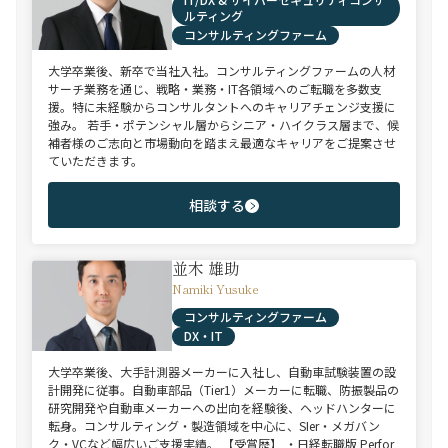
ルティング
コンサルティングファーム
大学卒業後、新卒で当社入社。コンサルティングファームの人材
サーチ業務を通じ、戦略・業務・IT各領域へのご転職を多数支
援。特に未経験からコンサルタントへのキャリアチェンジ支援に
強み。 若手・ポテンシャル層からシニア・ハイクラス層まで、候
補者様のご志向と市場動向を踏まえ最適なキャリアをご提案させ
ていただきます。
相談する
並木 雄助
Namiki Yusuke
コンサルティングファーム
DX・IT
大学卒業後、大手計測器メーカーに入社し、自動車試験装置の設
計開発に従事。自動車部品（Tier1）メーカーに転職、防振製品の
研究開発や自動車メーカーへの出向を経験後、ヘッドハンターに
転身。コンサルティング・製造領域を中心に、SIer・メガバン
ク・VCなど幅広いご支援実績。 【受賞歴】 ・日経転職版 Perfor