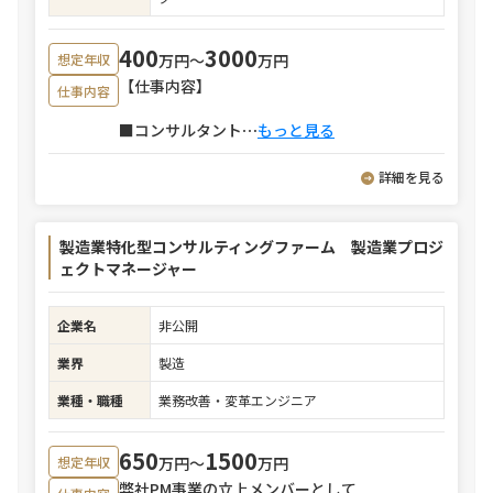
400
3000
万円〜
万円
想定年収
【仕事内容】
仕事内容
■コンサルタント
⋯
もっと見る
詳細を見る
製造業特化型コンサルティングファーム 製造業プロジ
ェクトマネージャー
企業名
非公開
業界
製造
業種・職種
業務改善・変革エンジニア
650
1500
万円〜
万円
想定年収
弊社PM事業の立上メンバーとして