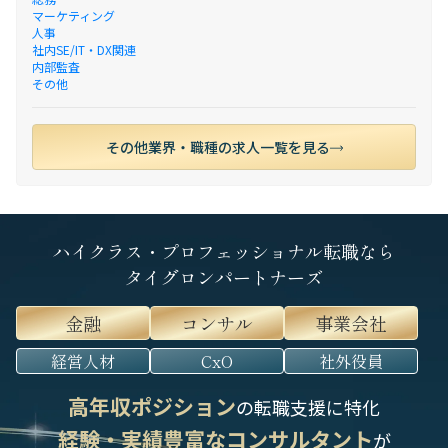
マーケティング
人事
社内SE/IT・DX関連
内部監査
その他
その他業界・職種の求人一覧を見る
ハイクラス・プロフェッショナル転職なら
タイグロンパートナーズ
金融
コンサル
事業会社
経営人材
CxO
社外役員
高年収ポジション
の転職支援に特化
経験・実績豊富なコンサルタント
が