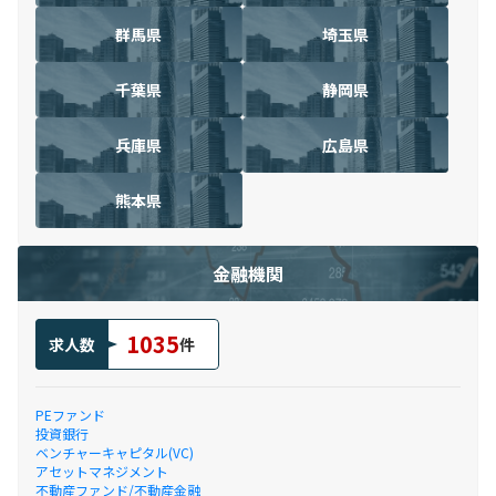
群馬県
埼玉県
千葉県
静岡県
兵庫県
広島県
熊本県
金融機関
1035
求人数
件
PEファンド
投資銀行
ベンチャーキャピタル(VC)
アセットマネジメント
不動産ファンド/不動産金融