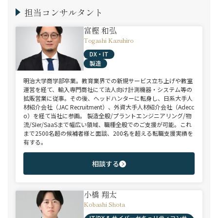
担当コンサルタント
富樫 和弘
Togashi Kazuhiro
DX・IT
製造
明治大学商学部卒業。教育業界での新規サービス立ち上げや教室
運営を経て、輸入専門商社にて法人向け計測機器・システム等の
拡販営業に従事。その後、ヘッドハンターに転身し、日系大手人
材紹介会社（JAC Recruitment）、外資大手人材紹介会社（Adecc
o）を経て当社に参画。 製造全般/プラントエンジニアリング/物
流/SIer/SaaSまで幅広い領域、職種全般でのご支援が可能。これ
まで2500名超の候補者様と面談、200名を超える転職支援実績を
有する。
相談する
小橋 翔太
Kobashi Shota
IT/DX & サイバーセキュリティコンサ