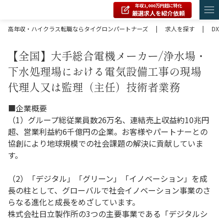
年収1,000万円超に特化
厳選求人を紹介依頼
高年収・ハイクラス転職ならタイグロンパートナーズ
|
求人を探す
|
DX
【全国】大手総合電機メーカー/浄水場・
下水処理場における電気設備工事の現場
代理人又は監理（主任）技術者業務
■企業概要
（1）グループ総従業員数26万名、連結売上収益約10兆円
超、営業利益約6千億円の企業。お客様やパートナーとの
協創により地球規模での社会課題の解決に貢献していま
す。
（2）「デジタル」「グリーン」「イノベーション」を成
長の柱として、グローバルで社会イノベーション事業のさ
らなる進化と成長をめざしています。
株式会社日立製作所の3つの主要事業である「デジタルシ