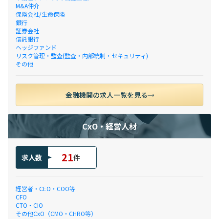
M&A仲介
保険会社/生命保険
銀行
証券会社
信託銀行
ヘッジファンド
リスク管理・監査(監査・内部統制・セキュリティ)
その他
金融機関の求人一覧を見る
CxO・経営人材
21
求人数
件
経営者・CEO・COO等
CFO
CTO・CIO
その他CxO（CMO・CHRO等）