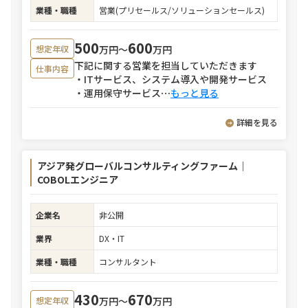
業種・職種
営業(プリセールス/ソリューションセールス)
500
600
万円〜
万円
想定年収
下記に関する営業を担当していただきます
仕事内容
・ITサービス、システム導入や開発サービス
・運用保守サービス
⋯
もっと見る
詳細を見る
アジア発グローバルコンサルティングファーム｜
COBOLエンジニア
企業名
非公開
業界
DX・IT
業種・職種
コンサルタント
430
670
万円〜
万円
想定年収