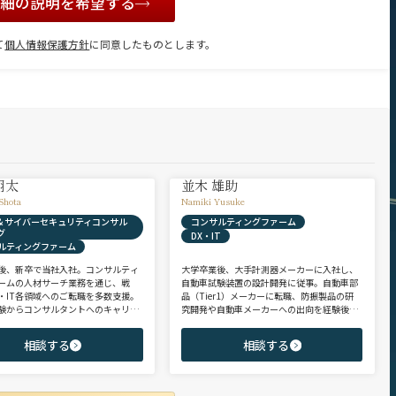
詳細の説明を希望する
て
個人情報保護方針
に同意したものとします。
翔太
並木 雄助
Shota
Namiki Yusuke
X & サイバーセキュリティコンサル
コンサルティングファーム
グ
DX・IT
ルティングファーム
後、新卒で当社入社。コンサルティ
大学卒業後、大手計測器メーカーに入社し、
ームの人材サーチ業務を通じ、戦
自動車試験装置の設計開発に従事。自動車部
・IT各領域へのご転職を多数支援。
品（Tier1）メーカーに転職、防振製品の研
験からコンサルタントへのキャリア
究開発や自動車メーカーへの出向を経験後、
支援に強み。 若手・ポテンシャル層
ヘッドハンターに転身。コンサルティング・
ア・ハイクラス層まで、候補者様の
製造領域を中心に、SIer・メガバンク・VCな
相談する
相談する
市場動向を踏まえ最適なキャリアを
ど幅広いご支援実績。 【受賞歴】 ・日経転職
せていただきます。
版 Performance Award Executive部門 MVP ・
日系総合コンサルティング企業 入社実績 個人
賞受賞 ・外資系エンジニアリング企業 コンサ