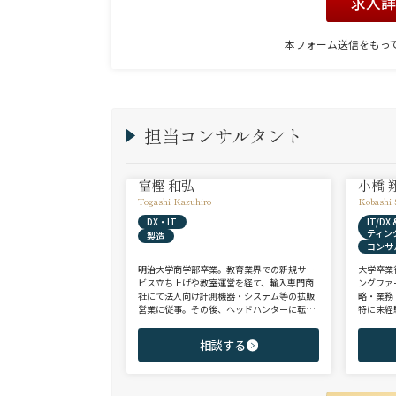
求人
本フォーム送信をもっ
担当コンサルタント
富樫 和弘
小橋 
Togashi Kazuhiro
Kobashi 
DX・IT
IT/D
ティン
製造
コンサ
明治大学商学部卒業。教育業界での新規サー
大学卒業
ビス立ち上げや教室運営を経て、輸入専門商
ングファ
社にて法人向け計測機器・システム等の拡販
略・業務
営業に従事。その後、ヘッドハンターに転身
特に未経
し、日系大手人材紹介会社（JAC Recruitmen
チェンジ
t）、外資大手人材紹介会社（Adecco）を経
からシニ
相談する
て当社に参画。 製造全般/プラントエンジニ
ご志向と
アリング/物流/SIer/SaaSまで幅広い領域、職
ご提案さ
種全般でのご支援が可能。これまで2500名超
の候補者様と面談、200名を超える転職支援