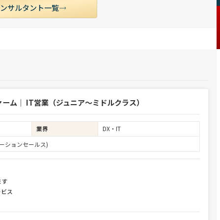
ルティング事業部 入社実績3位
コンサルタント一覧
ーム｜ IT営業（ジュニア～ミドルクラス）
業界
DX・IT
ーションセールス)
ます
ービス