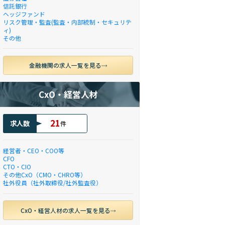
信託銀行
ヘッジファンド
リスク管理・監査(監査・内部統制・セキュリテ
ィ)
その他
金融機関の求人一覧を見る
CxO・経営人材
21
求人数
件
経営者・CEO・COO等
CFO
CTO・CIO
その他CxO（CMO・CHRO等）
社外役員（社外取締役/社外監査役）
CxO・経営人材の求人一覧を見る