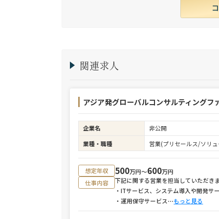
実績を有する。
関連求人
アジア発グローバルコンサルティングファ
企業名
非公開
業種・職種
営業(プリセールス/ソリュ
500
600
想定年収
万円〜
万円
下記に関する営業を担当していただき
仕事内容
・ITサービス、システム導入や開発サ
・運用保守サービス
⋯
もっと見る