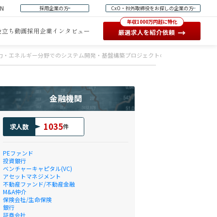
EN
採用企業の方
CxO・社外取締役をお探しの企業の方
年収1000万円超に特化
役立ち動画
採用企業インタビュー
→
厳選求人を紹介依頼
力・エネルギー分野でのシステム開発・基盤構築プロジェクトの品質保証業務【主
金融機関
1035
求人数
件
PEファンド
投資銀行
ベンチャーキャピタル(VC)
アセットマネジメント
不動産ファンド/不動産金融
M&A仲介
保険会社/生命保険
銀行
証券会社