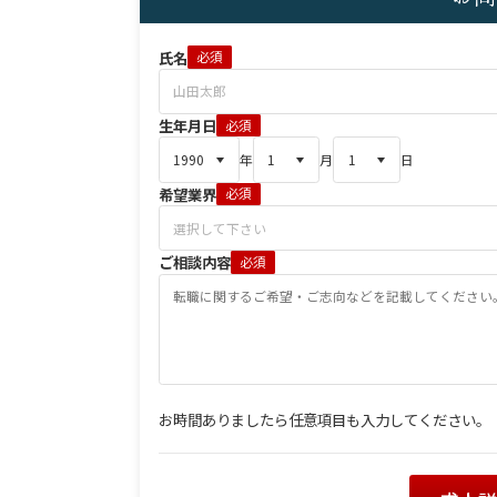
氏名
必須
生年月日
必須
年
月
日
希望業界
必須
ご相談内容
必須
お時間ありましたら任意項目も入力してください。