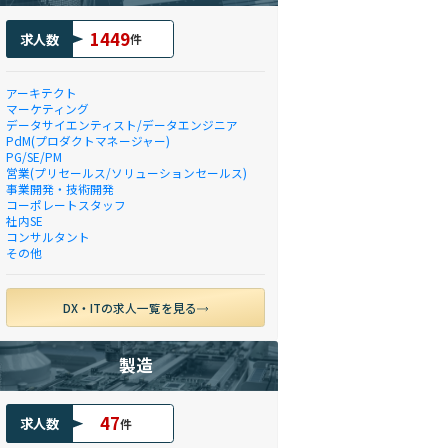
1449
求人数
件
アーキテクト
マーケティング
データサイエンティスト/データエンジニア
PdM(プロダクトマネージャー)
PG/SE/PM
営業(プリセールス/ソリューションセールス)
事業開発・技術開発
コーポレートスタッフ
社内SE
コンサルタント
その他
DX・ITの求人一覧を見る
製造
47
求人数
件