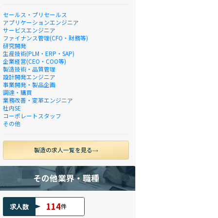
セールス・プリセールス
アプリケーションエンジニア
サービスエンジニア
ファイナンス管理(CFO・財務等)
研究開発
生産技術(PLM・ERP・SAP)
企業経営(CEO・COO等)
製造技術・品質管理
設計開発エンジニア
事業開発・製品企画
調達・購買
業務改善・変革エンジニア
社内SE
コーポレートスタッフ
その他
製造の求人一覧を見る
その他業界・職種
114
求人数
件