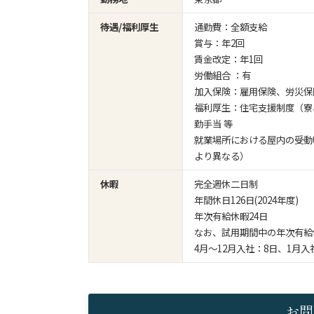
待遇/福利厚生
通勤費：全額支給
賞与：年2回
賃金改定：年1回
労働組合 ：有
加入保険：雇用保険、労災保
福利厚生：住宅支援制度（寮
勤手当 等
就業場所における屋内の受動
より異なる）
休暇
完全週休二日制
年間休日126日(2024年度)
年次有給休暇24日
なお、試用期間中の年次有給
4月～12月入社：8日、1月入
お問