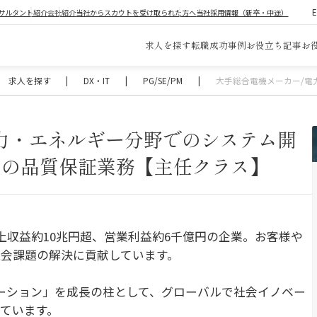
サルタント紹介
会社紹介
当社からスカウトを受け取られた方へ
当社採用情報（新卒・中途）
求人を探す
転職成功事例
お役立ち記事
お
求人を探す
|
DX・IT
|
PG/SE/PM
|
大手総合電機メーカー/電
力・エネルギー分野でのシステム開
トの品質保証業務【主任クラス】
上収益約10兆円超、営業利益約6千億円の企業。お客様や
会課題の解決に貢献しています。
ーション」を成長の柱として、グローバルで社会イノベー
ています。