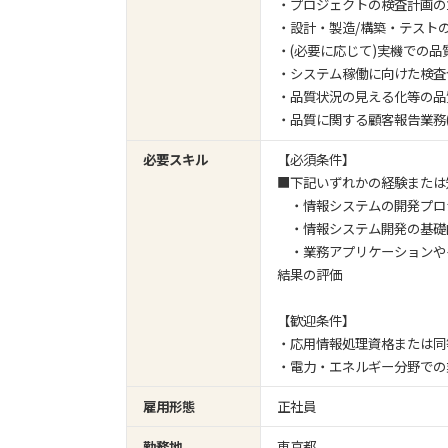
・プロジェクトの検査計画の
・設計・製造/構築・テスト
・(必要に応じて)実機での品
・システム稼働に向けた検査
・品質状況の見える化等の品
・品質に関する顧客報告業務
必要スキル
【必須条件】
■下記いずれかの経験または
・情報システムの開発プロ
・情報システム開発の基礎的
・業務アプリケーションやイ
結果の評価
【歓迎条件】
・応用情報処理資格または同
・電力・エネルギー分野での
雇用形態
正社員
勤務地
東京都