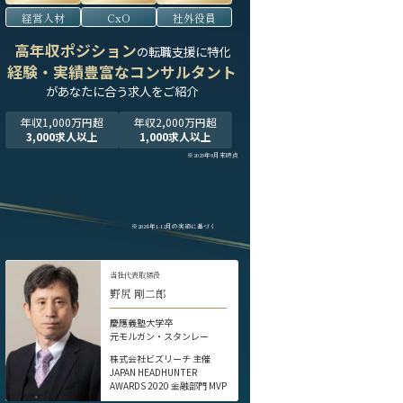
経営人材
CxO
社外役員
高年収ポジション
の転職支援に特化
経験・実績豊富なコンサルタント
が
あなたに合う求人をご紹介
年収1,000万円超
年収2,000万円超
3,000求人以上
1,000求人以上
※2025年9月末時点
※2024年1-12月の実績に基づく
当社代表取締役
野尻 剛二郎
慶應義塾大学卒
元モルガン・スタンレー
株式会社ビズリーチ 主催
JAPAN HEADHUNTER
AWARDS 2020 金融部門 MVP