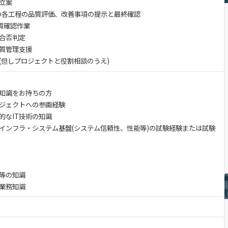
立案
の各工程の品質評価、改善事項の提示と最終確認
質確認作業
合否判定
質管理支援
(但しプロジェクトと役割相談のうえ)
知識をお持ちの方
ジェクトへの参画経験
なIT技術の知識
ンフラ・システム基盤(システム信頼性、性能等)の試験経験または試験
等の知識
業務知識