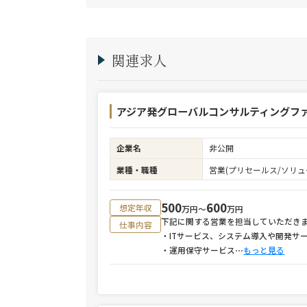
関連求人
アジア発グローバルコンサルティングファ
企業名
非公開
業種・職種
営業(プリセールス/ソリュ
500
600
想定年収
万円〜
万円
下記に関する営業を担当していただき
仕事内容
・ITサービス、システム導入や開発サ
・運用保守サービス
⋯
もっと見る