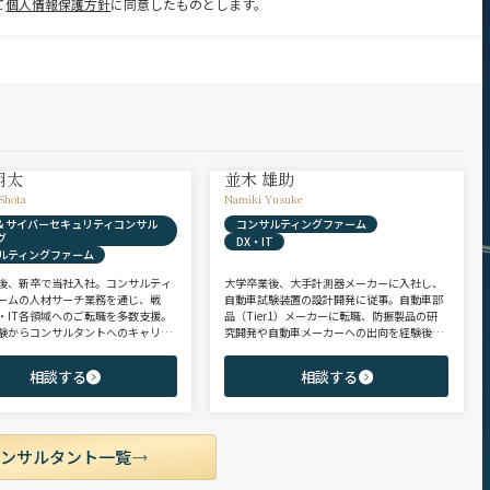
て
個人情報保護方針
に同意したものとします。
翔太
並木 雄助
Shota
Namiki Yusuke
X & サイバーセキュリティコンサル
コンサルティングファーム
グ
DX・IT
ルティングファーム
後、新卒で当社入社。コンサルティ
大学卒業後、大手計測器メーカーに入社し、
ームの人材サーチ業務を通じ、戦
自動車試験装置の設計開発に従事。自動車部
・IT各領域へのご転職を多数支援。
品（Tier1）メーカーに転職、防振製品の研
験からコンサルタントへのキャリア
究開発や自動車メーカーへの出向を経験後、
支援に強み。 若手・ポテンシャル層
ヘッドハンターに転身。コンサルティング・
ア・ハイクラス層まで、候補者様の
製造領域を中心に、SIer・メガバンク・VCな
相談する
相談する
市場動向を踏まえ最適なキャリアを
ど幅広いご支援実績。 【受賞歴】 ・日経転職
せていただきます。
版 Performance Award Executive部門 MVP ・
日系総合コンサルティング企業 入社実績 個人
賞受賞 ・外資系エンジニアリング企業 コンサ
ルティング事業部 入社実績3位
コンサルタント一覧