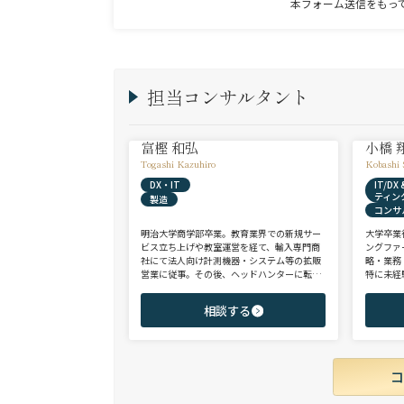
本フォーム送信をもっ
担当コンサルタント
富樫 和弘
小橋 
Togashi Kazuhiro
Kobashi 
DX・IT
IT/D
ティン
製造
コンサ
明治大学商学部卒業。教育業界での新規サー
大学卒業
ビス立ち上げや教室運営を経て、輸入専門商
ングファ
社にて法人向け計測機器・システム等の拡販
略・業務
営業に従事。その後、ヘッドハンターに転身
特に未経
し、日系大手人材紹介会社（JAC Recruitmen
チェンジ
t）、外資大手人材紹介会社（Adecco）を経
からシニ
相談する
て当社に参画。 製造全般/プラントエンジニ
ご志向と
アリング/物流/SIer/SaaSまで幅広い領域、職
ご提案さ
種全般でのご支援が可能。これまで2500名超
の候補者様と面談、200名を超える転職支援
実績を有する。