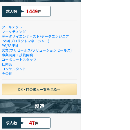
1449
求人数
件
アーキテクト
マーケティング
データサイエンティスト/データエンジニア
PdM(プロダクトマネージャー)
PG/SE/PM
営業(プリセールス/ソリューションセールス)
事業開発・技術開発
コーポレートスタッフ
社内SE
コンサルタント
その他
DX・ITの求人一覧を見る
製造
47
求人数
件