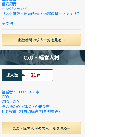
信託銀行
ヘッジファンド
リスク管理・監査(監査・内部統制・セキュリテ
ィ)
その他
金融機関の求人一覧を見る
CxO・経営人材
21
求人数
件
経営者・CEO・COO等
CFO
CTO・CIO
その他CxO（CMO・CHRO等）
社外役員（社外取締役/社外監査役）
CxO・経営人材の求人一覧を見る