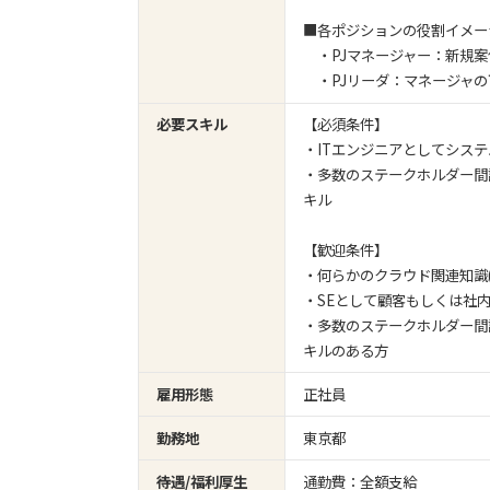
■各ポジションの役割イメー
・PJマネージャー：新規案
・PJリーダ：マネージャの
必要スキル
【必須条件】
・ITエンジニアとしてシス
・多数のステークホルダー間
キル
【歓迎条件】
・何らかのクラウド関連知識(A
・SEとして顧客もしくは社
・多数のステークホルダー間
キルのある方
雇用形態
正社員
勤務地
東京都
待遇/福利厚生
通勤費：全額支給