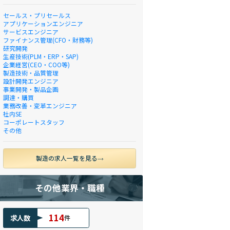
セールス・プリセールス
アプリケーションエンジニア
サービスエンジニア
ファイナンス管理(CFO・財務等)
研究開発
生産技術(PLM・ERP・SAP)
企業経営(CEO・COO等)
製造技術・品質管理
設計開発エンジニア
事業開発・製品企画
調達・購買
業務改善・変革エンジニア
社内SE
コーポレートスタッフ
その他
製造の求人一覧を見る
その他業界・職種
114
求人数
件