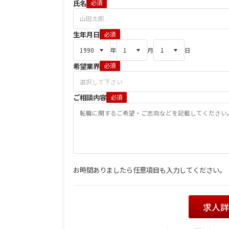
氏名
必須
生年月日
必須
年
月
日
希望業界
必須
ご相談内容
必須
お時間ありましたら任意項目も入力してください。
求人