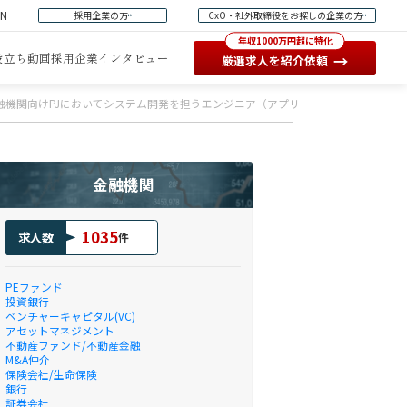
EN
採用企業の方
CxO・社外取締役をお探しの企業の方
年収1000万円超に特化
役立ち動画
採用企業インタビュー
→
厳選求人を紹介依頼
融機関向けPJにおいてシステム開発を担うエンジニア（アプリ・インフラ）
金融機関
1035
求人数
件
PEファンド
投資銀行
ベンチャーキャピタル(VC)
アセットマネジメント
不動産ファンド/不動産金融
M&A仲介
保険会社/生命保険
銀行
証券会社