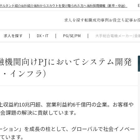
サルタント紹介
会社紹介
当社からスカウトを受け取られた方へ
当社採用情報（新卒・中途）
求人を探す
転職成功事例
お役立ち記事
お
求人を探す
|
DX・IT
|
PG/SE/PM
|
大手総合電機メーカー/金
融機関向けPJにおいてシステム開発
リ・インフラ）
上収益約10兆円超、営業利益約6千億円の企業。お客様や
会課題の解決に貢献しています。
ーション」を成長の柱として、グローバルで社会イノベー
ています。