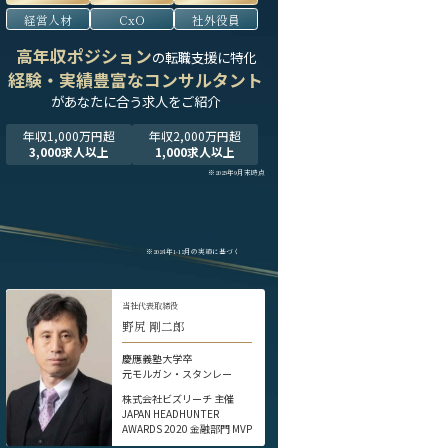
経営人材
CxO
社外役員
高年収ポジション
の転職支援に特化
経験・実績豊富なコンサルタント
が
あなたに合う求人をご紹介
年収1,000万円超
年収2,000万円超
3,000求人以上
1,000求人以上
※2025年9月末時点
※2024年1-12月の実績に基づく
当社代表取締役
野尻 剛二郎
慶應義塾大学卒
元モルガン・スタンレー
株式会社ビズリーチ 主催
JAPAN HEADHUNTER
AWARDS 2020 金融部門 MVP