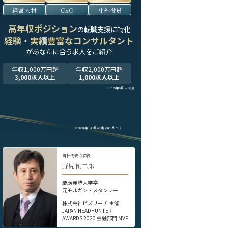
経営人材
CxO
社外役員
高年収ポジション
の転職支援に特化
経験・実績豊富なコンサルタント
が
あなたに合う求人をご紹介
年収1,000万円超
年収2,000万円超
3,000求人以上
1,000求人以上
※2025年9月末時点
※2024年1-12月の実績に基づく
当社代表取締役
野尻 剛二郎
慶應義塾大学卒
元モルガン・スタンレー
株式会社ビズリーチ 主催
JAPAN HEADHUNTER
AWARDS 2020 金融部門 MVP