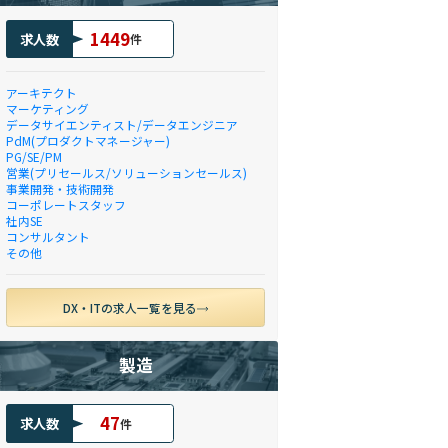
1449
求人数
件
アーキテクト
マーケティング
データサイエンティスト/データエンジニア
PdM(プロダクトマネージャー)
PG/SE/PM
営業(プリセールス/ソリューションセールス)
事業開発・技術開発
コーポレートスタッフ
社内SE
コンサルタント
その他
DX・ITの求人一覧を見る
製造
47
求人数
件