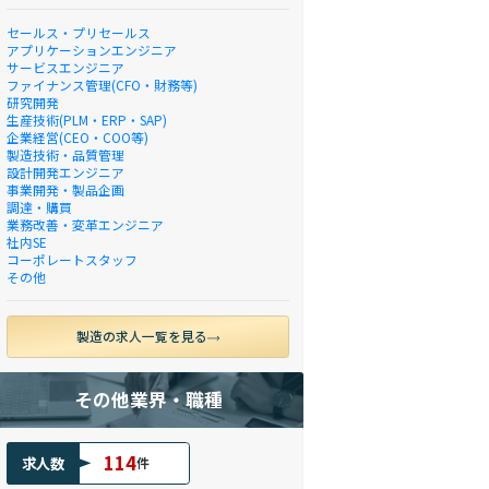
セールス・プリセールス
アプリケーションエンジニア
サービスエンジニア
ファイナンス管理(CFO・財務等)
研究開発
生産技術(PLM・ERP・SAP)
企業経営(CEO・COO等)
製造技術・品質管理
設計開発エンジニア
事業開発・製品企画
調達・購買
業務改善・変革エンジニア
社内SE
コーポレートスタッフ
その他
製造の求人一覧を見る
その他業界・職種
114
求人数
件