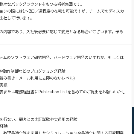
様々なバックグラウンドをもつ技術者集団です。
ョンの際には1～2日／週程度の在宅も可能ですが、チームでのディスカ
出社して行います。
の内容であり、入社後必要に応じて変更となる場合がございます。予め
テムのソフトウェア研究開発、ハードウェア開発のいずれか、もしくは
や動作制御などのプログラミング経験
語力(読み書き・メール利用に支障のないレベル)
実績
たは職務経歴書にPublication Listを含めてのご提出をお願いいたし
を行ない、顧客との実証試験や実運用の経験
グ経験
I、数理最適化等を応用したシミュレーションや最適化に関する研究開発