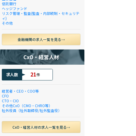
信託銀行
ヘッジファンド
リスク管理・監査(監査・内部統制・セキュリテ
ィ)
その他
金融機関の求人一覧を見る
CxO・経営人材
21
求人数
件
経営者・CEO・COO等
CFO
CTO・CIO
その他CxO（CMO・CHRO等）
社外役員（社外取締役/社外監査役）
CxO・経営人材の求人一覧を見る