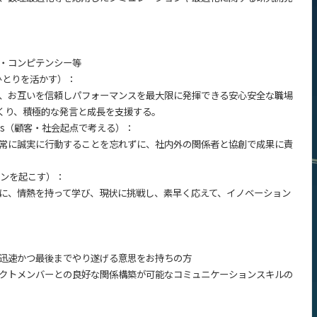
・コンピテンシー等
一人ひとりを活かす）：
、お互いを信頼しパフォーマンスを最大限に発揮できる安心安全な職場
つくり、積極的な発言と成長を支援する。
y Focus（顧客・社会起点で考える）：
常に誠実に行動することを忘れずに、社内外の関係者と協創で成果に責
ションを起こす）：
に、情熱を持って学び、現状に挑戦し、素早く応えて、イノベーション
、迅速かつ最後までやり遂げる意思をお持ちの方
クトメンバーとの良好な関係構築が可能なコミュニケーションスキルの