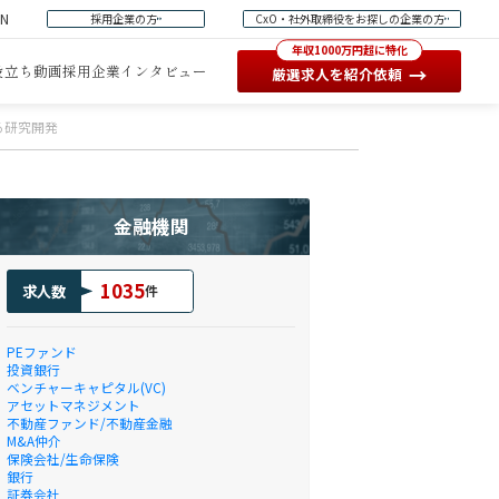
EN
採用企業の方
CxO・社外取締役をお探しの企業の方
年収1000万円超に特化
役立ち動画
採用企業インタビュー
→
厳選求人を紹介依頼
る研究開発
金融機関
1035
求人数
件
PEファンド
投資銀行
ベンチャーキャピタル(VC)
アセットマネジメント
不動産ファンド/不動産金融
M&A仲介
保険会社/生命保険
銀行
証券会社