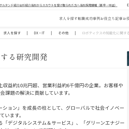
サルタント紹介
会社紹介
当社からスカウトを受け取られた方へ
当社採用情報（新卒・中途）
求人を探す
転職成功事例
お役立ち記事
お
求人を探す
|
DX・IT
|
その他
|
ロボティクスの知能化に関す
関する研究開発
上収益約10兆円超、営業利益約6千億円の企業。お客様や
会課題の解決に貢献しています。
ーション」を成長の柱として、グローバルで社会イノベー
ています。
る「デジタルシステム＆サービス」、「グリーンエナジー