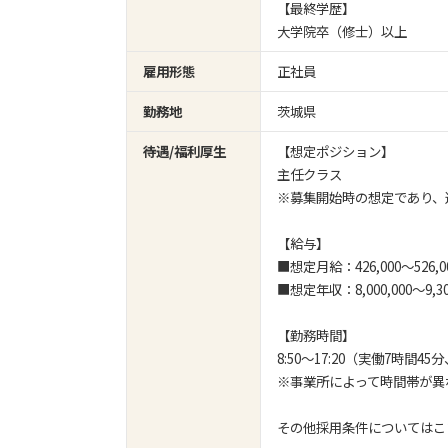
【最終学歴】
大学院卒（修士）以上
雇用形態
正社員
勤務地
茨城県
待遇/福利厚生
【想定ポジション】
主任クラス
※募集開始時の想定であり、
【給与】
■想定月給：426,000～526,0
■想定年収：8,000,000～9,30
【勤務時間】
8:50～17:20（実働7時間45
※事業所によって時間帯が異
その他採用条件についてはこ