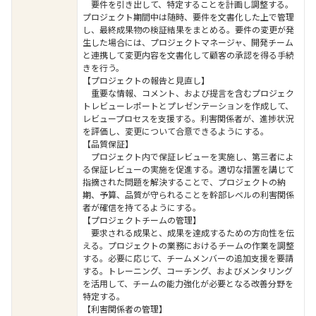
要件を引き出して、特定することを計画し調整する。
プロジェクト期間中は随時、要件を文書化した上で管理
し、最終成果物の検証結果をまとめる。要件の変更が発
生した場合には、プロジェクトマネージャ、開発チーム
と連携して変更内容を文書化して顧客の承認を得る手続
きを行う。
【プロジェクトの報告と見直し】
重要な情報、コメント、および提言を含むプロジェク
トレビューレポートとプレゼンテーションを作成して、
レビュープロセスを支援する。利害関係者が、進捗状況
を評価し、変更について合意できるようにする。
【品質保証】
プロジェクト内で保証レビューを実施し、第三者によ
る保証レビューの実施を促進する。適切な措置を講じて
指摘された問題を解決することで、プロジェクトの納
期、予算、品質が守られることを幹部レベルの利害関係
者が確信を持てるようにする。
【プロジェクトチームの管理】
要求される成果と、成果を達成するための方向性を伝
える。プロジェクトの業務におけるチームの作業を調整
する。必要に応じて、チームメンバーの追加支援を要請
する。トレーニング、コーチング、およびメンタリング
を活用して、チームの能力強化が必要となる改善分野を
特定する。
【利害関係者の管理】