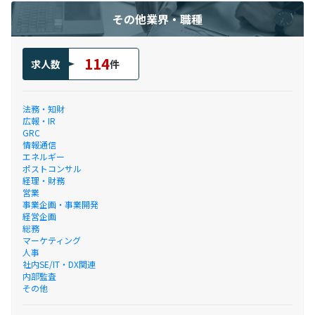
その他業界・職種
114
求人数
件
法務・知財
広報・IR
GRC
情報通信
エネルギー
ポストコンサル
経理・財務
営業
事業企画・事業開発
経営企画
総務
マーケティング
人事
社内SE/IT・DX関連
内部監査
その他