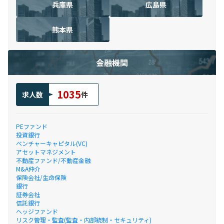
兵庫県
広島県
熊本県
金融機関
1035
求人数
件
PEファンド
投資銀行
ベンチャーキャピタル(VC)
アセットマネジメント
不動産ファンド/不動産金融
M&A仲介
保険会社/生命保険
銀行
証券会社
信託銀行
ヘッジファンド
リスク管理・監査(監査・内部統制・セキュリティ)