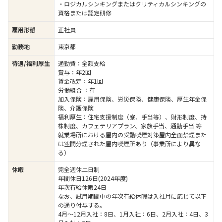
・ロジカルシンキングまたはクリティカルシンキングの
資格または認定研修
雇用形態
正社員
勤務地
東京都
待遇/福利厚生
通勤費：全額支給
賞与：年2回
賃金改定：年1回
労働組合 ：有
加入保険：雇用保険、労災保険、健康保険、厚生年金保
険、介護保険
福利厚生：住宅支援制度（寮、手当等）、財形制度、持
株制度、カフェテリアプラン、家族手当、通勤手当 等
就業場所における屋内の受動喫煙対策屋内全面禁煙また
は空間分煙された屋内喫煙所あり（事業所により異な
る）
休暇
完全週休二日制
年間休日126日(2024年度)
年次有給休暇24日
なお、試用期間中の年次有給休暇は入社月に応じて以下
の通り付与する。
4月～12月入社：8日、1月入社：6日、2月入社：4日、3