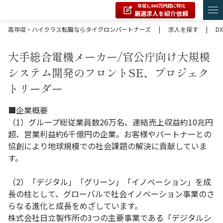
年収1,000万円超に特化
厳選求人を紹介依頼
高年収・ハイクラス転職ならタイグロンパートナーズ
|
求人を探す
|
DX
大手総合電機メーカー/官公庁向け大規模
システム開発のフロントSE、プロジェク
トリーダー
■企業概要
（1）グループ総従業員数26万名、連結売上収益約10兆円
超、営業利益約6千億円の企業。お客様やパートナーとの
協創により地球規模での社会課題の解決に貢献していま
す。
（2）「デジタル」「グリーン」「イノベーション」を成
長の柱として、グローバルで社会イノベーション事業のさ
らなる進化と成長をめざしています。
株式会社日立製作所の3つの主要事業である「デジタルシ