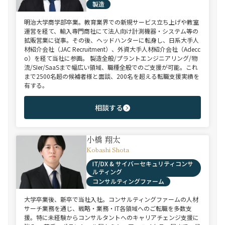
製造
明治大学商学部卒業。教育業界での新規サービス立ち上げや教室
運営を経て、輸入専門商社にて法人向け計測機器・システム等の
拡販営業に従事。その後、ヘッドハンターに転身し、日系大手人
材紹介会社（JAC Recruitment）、外資大手人材紹介会社（Adecc
o）を経て当社に参画。 製造全般/プラントエンジニアリング/物
流/SIer/SaaSまで幅広い領域、職種全般でのご支援が可能。これ
まで2500名超の候補者様と面談、200名を超える転職支援実績を
有する。
相談する
小橋 翔太
Kobashi Shota
IT/DX & サイバーセキュリティコンサ
ルティング
コンサルティングファーム
大学卒業後、新卒で当社入社。コンサルティングファームの人材
サーチ業務を通じ、戦略・業務・IT各領域へのご転職を多数支
援。特に未経験からコンサルタントへのキャリアチェンジ支援に