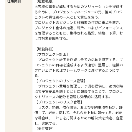
仕事内容
【職務概要】
お客様の事業が成功するためのソリューションを提供す
るために、プロジェクトマネージャーの元、担当プロジ
ェクトの責任者の一人として責任を負う。
プロジェクトのビジョンと計画書の作成に重点を置き、
プロジェクト全体の推進、報告、およびパフォーマンス
を管理するとともに、期待される品質、納期、予算、お
よび対象範囲を守る。
【職務詳細】
【プロジェクト計画】
プロジェクト計画を作成し全ての活動を特定する。プ
ロジェクトの目標を達成するよう適切に整理し、組織の
プロジェクト管理フレームワークに遵守するようにす
る。
【プロジェクトのリソース管理】
プロジェクト費用を管理し、予測を提供し、適切な時
点で予実差異を説明とともに報告することで、プロジェ
クトリソースの配分を管理し効果的に活用する。
【プロジェクトのリスク管理】
リスク、問題、依存関係、および制約事項を特定、評
価して、必要に応じて、それらを上長に報告する。必要
な場合は、これらを打開するための解決策を策定、合意
し、実施する。
【要件管理】