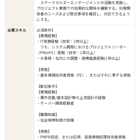
ステークホルダーエンゲージメントの活動を実施し、
プロジェクト業務での効果的な関係を構築する。利害関
係者のニーズおよび懸念事項を確認し、対応できるよう
にする。
必要スキル
必須条件】
【業務経験】
・IT実務経験（目安：3年以上）
うち、システム開発におけるプロジェクトリーダー
（PMorPL）経験（目安：1年以上）
・お客様・社内との調整・連携推進経験(1年以上)
【資格】
・基本情報技術者資格（FE）、またはそれに準ずる資格
【歓迎条件】
【業務経験】
・要件定義/基本設計等の上流設計の経験
・サーバー開発経験者
【職務知識】
・社会保障制度の知識
【資格】
・PMPR認定、または応用、高度情報処理技術者資格