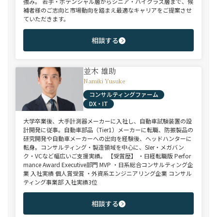
強み。 若手・ポテンシャル層からシニア・ハイクラス層まで、候
補者様のご志向と市場動向を踏まえ最適なキャリアをご提案させ
ていただきます。
相談する
並木 雄助
Namiki Yusuke
コンサルティングファーム
DX・IT
大学卒業後、大手計測器メーカーに入社し、自動車試験装置の設
計開発に従事。自動車部品（Tier1）メーカーに転職、防振製品の
研究開発や自動車メーカーへの出向を経験後、ヘッドハンターに
転身。コンサルティング・製造領域を中心に、SIer・メガバン
ク・VCなど幅広いご支援実績。 【受賞歴】 ・日経転職版 Perfor
mance Award Executive部門 MVP ・日系総合コンサルティング企
業 入社実績 個人賞受賞 ・外資系エンジニアリング企業 コンサル
ティング事業部 入社実績3位
相談する