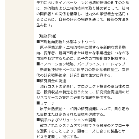
子力におけるイノベーションと破壊的技術の創生のため
に、熱流動および二相流技術の取り纏め者として、社内
の関係者との関係を構築し、社内外の学習機会を活用す
るとともに、自身の研究の完遂を通じて、最善の方法を
生み出す。
【職務詳細】
■市場動向把握と外部ネットワーク
原子炉熱流動・二相流技術に関する革新的な業界動
向、変革者、新興市場または新たな事業機会につながる
市場を特定するために、原子力の市場動向を把握する。
■イノベーション戦略、パイプライン、ロードマップ
熱流動技術をベースに原子力の新たな価値創生、次世
代の研究戦略策定、研究計画の策定に資する。
■研究資金の調達
現行コストの定量化、プロジェクト投資の妥当性の立
証、投資収益の特定を行うために、研究資金調達用のビ
ジネスケースの策定に必要な情報を提供する。
■リサーチ
原子炉熱流動・二相流の研究開発において、自ら定め
た目標または定められた目標を達成する。
■製品およびソリューションの開発
確立されたシステム内で利用できる最良のアプローチ
を選択することにより、顧客ニーズに合った製品とサー
ビスを定義し、提供する。