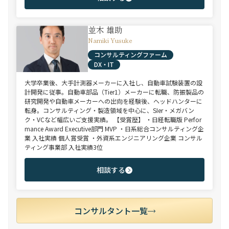
並木 雄助
Namiki Yusuke
コンサルティングファーム
DX・IT
大学卒業後、大手計測器メーカーに入社し、自動車試験装置の設
計開発に従事。自動車部品（Tier1）メーカーに転職、防振製品の
研究開発や自動車メーカーへの出向を経験後、ヘッドハンターに
転身。コンサルティング・製造領域を中心に、SIer・メガバン
ク・VCなど幅広いご支援実績。 【受賞歴】 ・日経転職版 Perfor
mance Award Executive部門 MVP ・日系総合コンサルティング企
業 入社実績 個人賞受賞 ・外資系エンジニアリング企業 コンサル
ティング事業部 入社実績3位
相談する
コンサルタント一覧