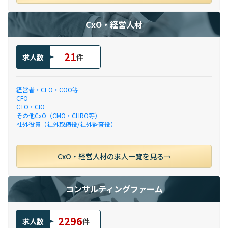
CxO・経営人材
21
求人数
件
経営者・CEO・COO等
CFO
CTO・CIO
その他CxO（CMO・CHRO等）
社外役員（社外取締役/社外監査役）
CxO・経営人材の求人一覧を見る
コンサルティングファーム
2296
求人数
件