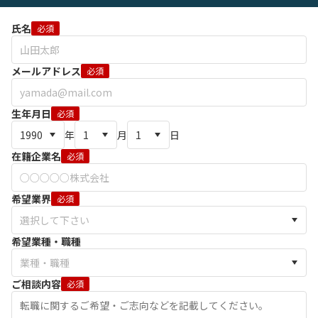
氏名
必須
メールアドレス
必須
生年月日
必須
年
月
日
在籍企業名
必須
希望業界
必須
希望業種・職種
ご相談内容
必須