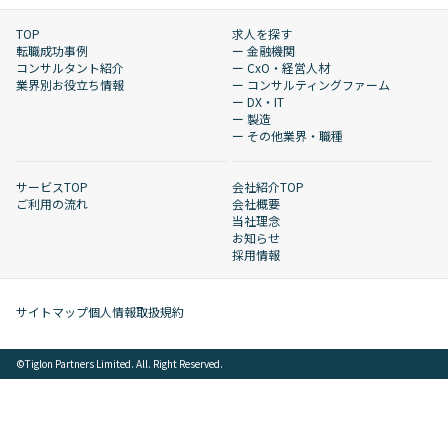
TOP
求人を探す
転職成功事例
ー 金融機関
コンサルタント紹介
ー CxO・経営人材
業界別お役立ち情報
ー コンサルティングファーム
ー DX・IT
ー 製造
ー その他業界・職種
サービスTOP
会社紹介TOP
ご利用の流れ
会社概要
当社理念
お知らせ
採用情報
サイトマップ
個人情報取扱規約
©︎Tiglon Partners Limited. All. Right Reserved.