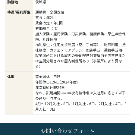
勤務地
茨城県
待遇/福利厚生
通勤費：全額支給
賞与：年2回
賃金改定：年1回
労働組合 ：有
加入保険：雇用保険、労災保険、健康保険、厚生年金保
険、介護保険
福利厚生：住宅支援制度（寮、手当等）、財形制度、持
株制度、カフェテリアプラン、家族手当、通勤手当 等
就業場所における屋内の受動喫煙対策屋内全面禁煙また
は空間分煙された屋内喫煙所あり（事業所により異な
る）
休暇
完全週休二日制
年間休日126日(2024年度)
年次有給休暇24日
なお、試用期間中の年次有給休暇は入社月に応じて以下
の通り付与する。
4月～12月入社：8日、1月入社：6日、2月入社：4日、3
月入社：3日
お問い合わせフォーム