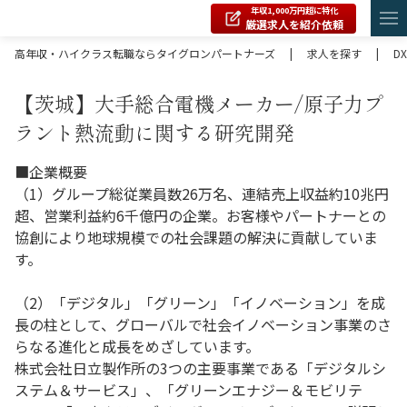
年収1,000万円超に特化
厳選求人を紹介依頼
高年収・ハイクラス転職ならタイグロンパートナーズ
|
求人を探す
|
DX
【茨城】大手総合電機メーカー/原子力プ
ラント熱流動に関する研究開発
■企業概要
（1）グループ総従業員数26万名、連結売上収益約10兆円
超、営業利益約6千億円の企業。お客様やパートナーとの
協創により地球規模での社会課題の解決に貢献していま
す。
（2）「デジタル」「グリーン」「イノベーション」を成
長の柱として、グローバルで社会イノベーション事業のさ
らなる進化と成長をめざしています。
株式会社日立製作所の3つの主要事業である「デジタルシ
ステム＆サービス」、「グリーンエナジー＆モビリテ