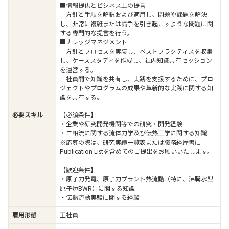
■情報提供とビジネス上の提言
方針と手順を解釈および適用し、問題や課題を解決
し、非常に複雑または論争を引き起こすような問題に関
する専門的な提言を行う。
■ナレッジマネジメント
方針とプロセスを実装し、ベストプラクティスを収集
し、ケーススタディを作成し、社内知識共有セッション
を運営する。
社員間で知識を共有し、実践を支援するために、プロ
ジェクトやプログラムの成果や革新的な実践に関する知
識を共有する。
必要スキル
【必須条件】
・企業や研究開発機関等での研究・開発経験
・二相流に関する流体力学及び伝熱工学に関する知識
※応募の際は、研究実績一覧表または職務経歴書に
Publication Listを含めてのご提出をお願いいたします。
【歓迎条件】
・原子力発電、原子力プラント熱流動（特に、沸騰水型
原子炉BWR）に関する知識
・伝熱流動実験に関する経験
雇用形態
正社員