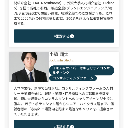
材紹介会社（JAC Recruitment）、外資大手人材紹介会社（Adecc
o）を経て当社に参画。 製造全般/プラントエンジニアリング/物
流/SIer/SaaSまで幅広い領域、職種全般でのご支援が可能。これ
まで2500名超の候補者様と面談、200名を超える転職支援実績を
有する。
相談する
小橋 翔太
Kobashi Shota
IT/DX & サイバーセキュリティコンサ
ルティング
コンサルティングファーム
大学卒業後、新卒で当社入社。コンサルティングファームの人材
サーチ業務を通じ、戦略・業務・IT各領域へのご転職を多数支
援。特に未経験からコンサルタントへのキャリアチェンジ支援に
強み。 若手・ポテンシャル層からシニア・ハイクラス層まで、候
補者様のご志向と市場動向を踏まえ最適なキャリアをご提案させ
ていただきます。
相談する