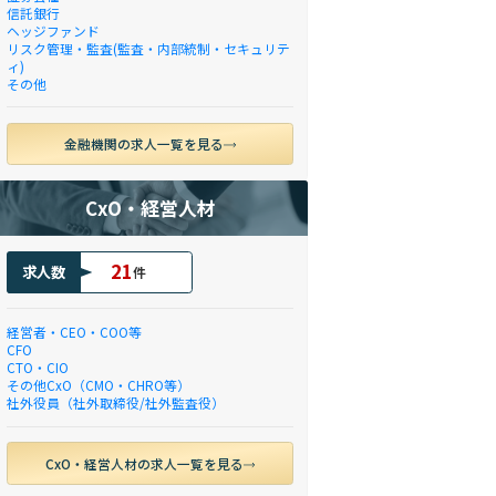
信託銀行
ヘッジファンド
リスク管理・監査(監査・内部統制・セキュリテ
ィ)
その他
金融機関の求人一覧を見る
CxO・経営人材
21
求人数
件
経営者・CEO・COO等
CFO
CTO・CIO
その他CxO（CMO・CHRO等）
社外役員（社外取締役/社外監査役）
CxO・経営人材の求人一覧を見る