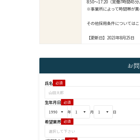
8:50～17:20（実働7時間45
※事業所によって時間帯が異
その他採用条件についてはこ
【更新日】2023年8月25日
お問
氏名
必須
生年月日
必須
年
月
日
希望業界
必須