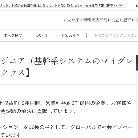
サルタント紹介
会社紹介
当社からスカウトを受け取られた方へ
当社採用情報（新卒・中途）
求人を探す
転職成功事例
お役立ち記事
お
求人を探す
|
DX・IT
|
PG/SE/PM
|
保険業界向けシステムエ
ンジニア（基幹系システムのマイグレ
理クラス】
上収益約10兆円超、営業利益約6千億円の企業。お客様や
会課題の解決に貢献しています。
ーション」を成長の柱として、グローバルで社会イノベー
ています。