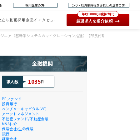
EN
採用企業の方
CxO・社外取締役をお探しの企業の方
年収1000万円超に特化
役立ち動画
採用企業インタビュー
→
厳選求人を紹介依頼
ンジニア（基幹系システムのマイグレーション推進）【部長代理クラス】
金融機関
1035
求人数
件
PEファンド
投資銀行
ベンチャーキャピタル(VC)
アセットマネジメント
不動産ファンド/不動産金融
M&A仲介
保険会社/生命保険
銀行
証券会社