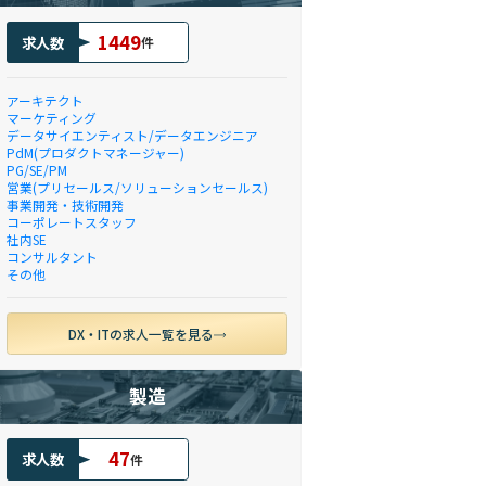
1449
求人数
件
アーキテクト
マーケティング
データサイエンティスト/データエンジニア
PdM(プロダクトマネージャー)
PG/SE/PM
営業(プリセールス/ソリューションセールス)
事業開発・技術開発
コーポレートスタッフ
社内SE
コンサルタント
その他
DX・ITの求人一覧を見る
製造
47
求人数
件