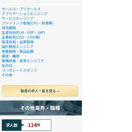
セールス・プリセールス
アプリケーションエンジニア
サービスエンジニア
ファイナンス管理(CFO・財務等)
研究開発
生産技術(PLM・ERP・SAP)
企業経営(CEO・COO等)
製造技術・品質管理
設計開発エンジニア
事業開発・製品企画
調達・購買
業務改善・変革エンジニア
社内SE
コーポレートスタッフ
その他
製造の求人一覧を見る
その他業界・職種
114
求人数
件