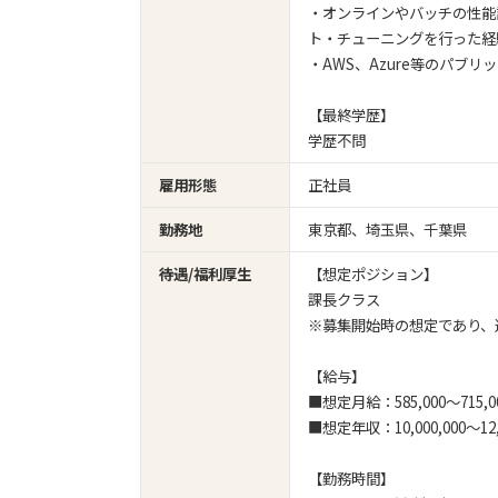
・オンラインやバッチの性能
ト・チューニングを行った経
・AWS、Azure等のパブ
【最終学歴】
学歴不問
雇用形態
正社員
勤務地
東京都、埼玉県、千葉県
待遇/福利厚生
【想定ポジション】
課長クラス
※募集開始時の想定であり、
【給与】
■想定月給：585,000～715,0
■想定年収：10,000,000～12,
【勤務時間】