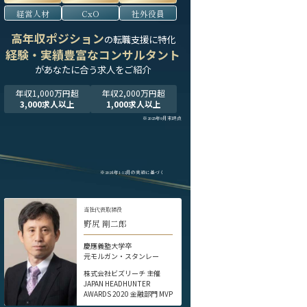
経営人材
CxO
社外役員
高年収ポジション
の転職支援に特化
経験・実績豊富なコンサルタント
が
あなたに合う求人をご紹介
年収1,000万円超
年収2,000万円超
3,000求人以上
1,000求人以上
※2025年9月末時点
※2024年1-12月の実績に基づく
当社代表取締役
野尻 剛二郎
慶應義塾大学卒
元モルガン・スタンレー
株式会社ビズリーチ 主催
JAPAN HEADHUNTER
AWARDS 2020 金融部門 MVP