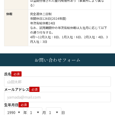
は空間分煙された屋内喫煙所あり（事業所により異な
る）
休暇
完全週休二日制
年間休日126日(2024年度)
年次有給休暇24日
なお、試用期間中の年次有給休暇は入社月に応じて以下
の通り付与する。
4月～12月入社：8日、1月入社：6日、2月入社：4日、3
月入社：3日
お問い合わせフォーム
氏名
必須
メールアドレス
必須
生年月日
必須
年
月
日