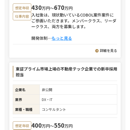
430
670
万円〜
万円
想定年収
入社後は、現状動いているCOBOL案件案件に
仕事内容
ご参画いただきます。メンバークラス、リーダ
ークラス、両方を募集します。
開発体制
⋯
もっと見る
詳細を見る
東証プライム市場上場の不動産テック企業での新卒採用
担当
企業名
非公開
業界
DX・IT
業種・職種
コンサルタント
400
550
万円〜
万円
想定年収