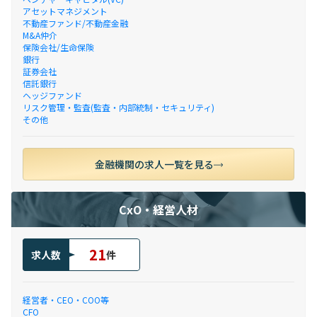
アセットマネジメント
不動産ファンド/不動産金融
M&A仲介
保険会社/生命保険
銀行
証券会社
信託銀行
ヘッジファンド
リスク管理・監査(監査・内部統制・セキュリティ)
その他
金融機関の求人一覧を見る
CxO・経営人材
21
求人数
件
経営者・CEO・COO等
CFO