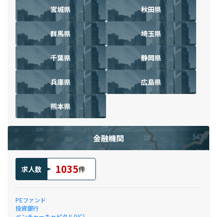
宮城県
秋田県
群馬県
埼玉県
千葉県
静岡県
兵庫県
広島県
熊本県
金融機関
1035
求人数
件
PEファンド
投資銀行
ベンチャーキャピタル(VC)