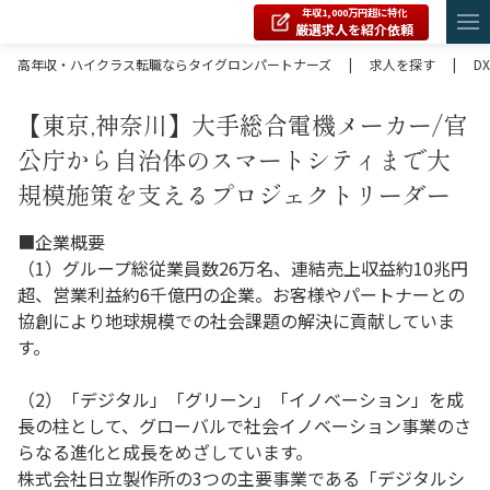
年収1,000万円超に特化
厳選求人を紹介依頼
高年収・ハイクラス転職ならタイグロンパートナーズ
|
求人を探す
|
DX
【東京,神奈川】大手総合電機メーカー/官
公庁から自治体のスマートシティまで大
規模施策を支えるプロジェクトリーダー
■企業概要
（1）グループ総従業員数26万名、連結売上収益約10兆円
超、営業利益約6千億円の企業。お客様やパートナーとの
協創により地球規模での社会課題の解決に貢献していま
す。
（2）「デジタル」「グリーン」「イノベーション」を成
長の柱として、グローバルで社会イノベーション事業のさ
らなる進化と成長をめざしています。
株式会社日立製作所の3つの主要事業である「デジタルシ