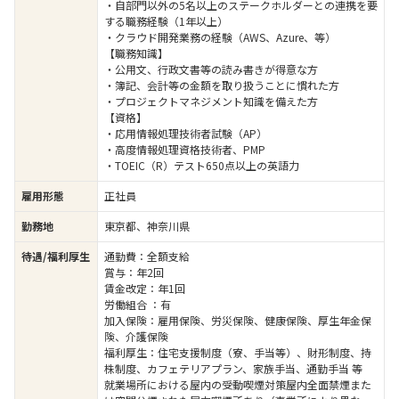
・自部門以外の5名以上のステークホルダーとの連携を要
する職務経験（1年以上）
・クラウド開発業務の経験（AWS、Azure、等）
【職務知識】
・公用文、行政文書等の読み書きが得意な方
・簿記、会計等の金額を取り扱うことに慣れた方
・プロジェクトマネジメント知識を備えた方
【資格】
・応用情報処理技術者試験（AP）
・高度情報処理資格技術者、PMP
・TOEIC（R）テスト650点以上の英語力
雇用形態
正社員
勤務地
東京都、神奈川県
待遇/福利厚生
通勤費：全額支給
賞与：年2回
賃金改定：年1回
労働組合 ：有
加入保険：雇用保険、労災保険、健康保険、厚生年金保
険、介護保険
福利厚生：住宅支援制度（寮、手当等）、財形制度、持
株制度、カフェテリアプラン、家族手当、通勤手当 等
就業場所における屋内の受動喫煙対策屋内全面禁煙また