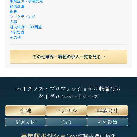
事業企画・事業開発
経営企画
総務
マーケティング
人事
社内SE/IT・DX関連
内部監査
その他
その他業界・職種の求人一覧を見る
ハイクラス・プロフェッショナル転職なら
タイグロンパートナーズ
金融
コンサル
事業会社
経営人材
CxO
社外役員
高年収ポジション
の転職支援に特化