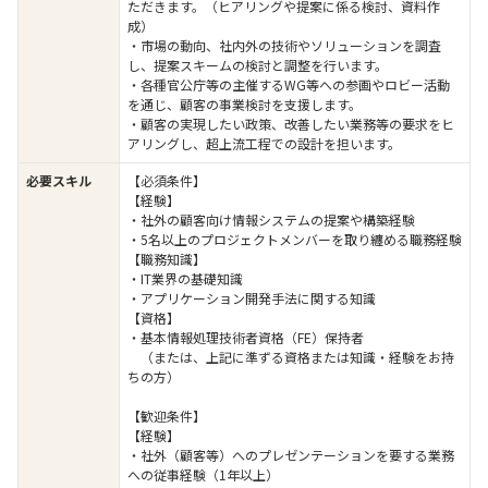
ただきます。（ヒアリングや提案に係る検討、資料作
成）
・市場の動向、社内外の技術やソリューションを調査
し、提案スキームの検討と調整を行います。
・各種官公庁等の主催するWG等への参画やロビー活動
を通じ、顧客の事業検討を支援します。
・顧客の実現したい政策、改善したい業務等の要求をヒ
アリングし、超上流工程での設計を担います。
必要スキル
【必須条件】
【経験】
・社外の顧客向け情報システムの提案や構築経験
・5名以上のプロジェクトメンバーを取り纏める職務経験
【職務知識】
・IT業界の基礎知識
・アプリケーション開発手法に関する知識
【資格】
・基本情報処理技術者資格（FE）保持者
（または、上記に準ずる資格または知識・経験をお持
ちの方）
【歓迎条件】
【経験】
・社外（顧客等）へのプレゼンテーションを要する業務
への従事経験（1年以上）