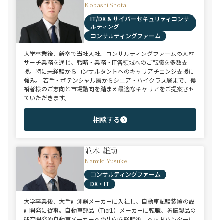
Kobashi Shota
IT/DX & サイバーセキュリティコンサ
ルティング
コンサルティングファーム
大学卒業後、新卒で当社入社。コンサルティングファームの人材
サーチ業務を通じ、戦略・業務・IT各領域へのご転職を多数支
援。特に未経験からコンサルタントへのキャリアチェンジ支援に
強み。 若手・ポテンシャル層からシニア・ハイクラス層まで、候
補者様のご志向と市場動向を踏まえ最適なキャリアをご提案させ
ていただきます。
相談する
並木 雄助
Namiki Yusuke
コンサルティングファーム
DX・IT
大学卒業後、大手計測器メーカーに入社し、自動車試験装置の設
計開発に従事。自動車部品（Tier1）メーカーに転職、防振製品の
研究開発や自動車メーカーへの出向を経験後、ヘッドハンターに