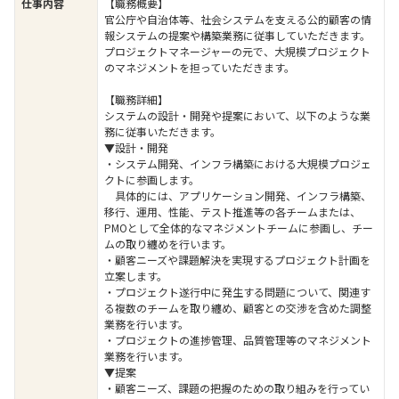
仕事内容
【職務概要】
官公庁や自治体等、社会システムを支える公的顧客の情
報システムの提案や構築業務に従事していただきます。
プロジェクトマネージャーの元で、大規模プロジェクト
のマネジメントを担っていただきます。
【職務詳細】
システムの設計・開発や提案において、以下のような業
務に従事いただきます。
▼設計・開発
・システム開発、インフラ構築における大規模プロジェ
クトに参画します。
具体的には、アプリケーション開発、インフラ構築、
移行、運用、性能、テスト推進等の各チームまたは、
PMOとして全体的なマネジメントチームに参画し、チー
ムの取り纏めを行います。
・顧客ニーズや課題解決を実現するプロジェクト計画を
立案します。
・プロジェクト遂行中に発生する問題について、関連す
る複数のチームを取り纏め、顧客との交渉を含めた調整
業務を行います。
・プロジェクトの進捗管理、品質管理等のマネジメント
業務を行います。
▼提案
・顧客ニーズ、課題の把握のための取り組みを行ってい