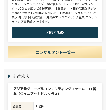
転身。コンサルティング・製造領域を中心に、SIer・メガバン
ク・VCなど幅広いご支援実績。 【受賞歴】 ・日経転職版 Perfor
mance Award Executive部門 MVP ・日系総合コンサルティング企
業 入社実績 個人賞受賞 ・外資系エンジニアリング企業 コンサル
ティング事業部 入社実績3位
相談する
コンサルタント一覧
関連求人
アジア発グローバルコンサルティングファーム｜ IT営
業（ジュニア～ミドルクラス）
企業名
非公開