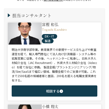
担当コンサルタント
富樫 和弘
Togashi Kazuhiro
DX・IT
製造
明治大学商学部卒業。教育業界での新規サービス立ち上げや教室
運営を経て、輸入専門商社にて法人向け計測機器・システム等の
拡販営業に従事。その後、ヘッドハンターに転身し、日系大手人
材紹介会社（JAC Recruitment）、外資大手人材紹介会社（Adecc
o）を経て当社に参画。 製造全般/プラントエンジニアリング/物
流/SIer/SaaSまで幅広い領域、職種全般でのご支援が可能。これ
まで2500名超の候補者様と面談、200名を超える転職支援実績を
有する。
相談する
小橋 翔太