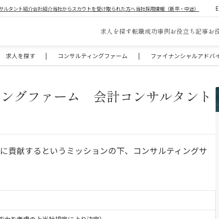
サルタント紹介
会社紹介
当社からスカウトを受け取られた方へ
当社採用情報（新卒・中途）
求人を探す
転職成功事例
お役立ち記事
お
求人を探す
|
コンサルティングファーム
|
ファイナンシャルアドバイザ
ィングファーム 会計コンサルタント
）
展に貢献するというミッションの下、コンサルティングサ