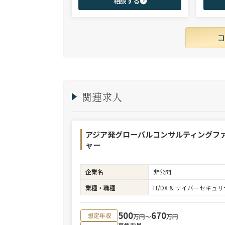
相談する
商社、投資銀行、大手事業会社を始めとする
ご志向と
幅広い領域で、若手～エグゼクティブまでご
ご提案さ
支援実績多数。
関連求人
アジア発グローバルコンサルティングフ
ャー
企業名
非公開
業種・職種
IT/DX & サイバーセキ
500
670
想定年収
万円〜
万円