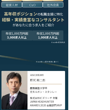
経営人材
CxO
社外役員
高年収ポジション
の転職支援に特化
経験・実績豊富なコンサルタント
が
あなたに合う求人をご紹介
年収1,000万円超
年収2,000万円超
3,000求人以上
1,000求人以上
※2025年9月末時点
※2024年1-12月の実績に基づく
当社代表取締役
野尻 剛二郎
慶應義塾大学卒
元モルガン・スタンレー
株式会社ビズリーチ 主催
JAPAN HEADHUNTER
AWARDS 2020 金融部門 MVP