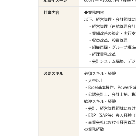
年収イメージ
600万円〜1000万円（経
仕事内容
◆業務内容
以下、経営管理・会計領域に
・経営管理（連結管理会計、
・業績改善の策定・実行支
・収益改革、投資管理
・組織再編・グループ構造
・経理業務改革
・会計システム構築、デジ
必要スキル
必須スキル・経験
・大卒以上
・Excel基本操作、PowerPo
・公認会計士、会計士補、税
歓迎スキル・経験
・会計、経営管理領域におけ
・ERP（SAP等）導入経験
・事業会社における経営管理
の業務経験