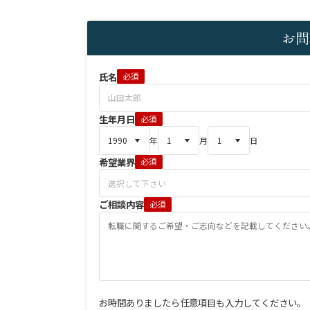
お問
氏名
必須
生年月日
必須
年
月
日
希望業界
必須
ご相談内容
必須
お時間ありましたら任意項目も入力してください。