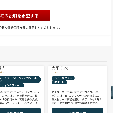
詳細の説明を希望する
て
個人情報保護方針
に同意したものとします。
翔太
大平 柚衣
Shota
Ohira Yui
X & サイバーセキュリティコンサル
CxO・経営人材
グ
広報・IR
ルティングファーム
後、新卒で当社入社。コンサルティ
東京女子大学卒業。新卒で当社入社。CxO・
ームの人材サーチ業務を通じ、戦
経営人材・IR・コンサルティング領域におけ
・IT各領域へのご転職を多数支援。
る人材サーチ業務を通じ、ポテンシャル層か
験からコンサルタントへのキャリア
らCEOまで幅広い転職支援実績を有する。コ
支援に強み。 若手・ポテンシャル層
ンサルタントとして、IRを始めとするコーポ
ア・ハイクラス層まで、候補者様の
レート部門およびコンサルティングファーム