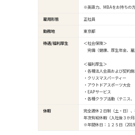
※英語力、MBAをお持ちの
雇用形態
正社員
勤務地
東京都
待遇/福利厚生
＜社会保険＞
完備（健康、厚生年金、雇
＜福利厚生＞
・各種法人会員および契約施
・クリスマスパーティー
・アウトドアスポーツ大会
・EAPサービス
・各種クラブ活動（テニス、
休暇
完全週休２日制（土・日）、
年次有給休暇（入社後３か月
※年間休日：１２５日（201