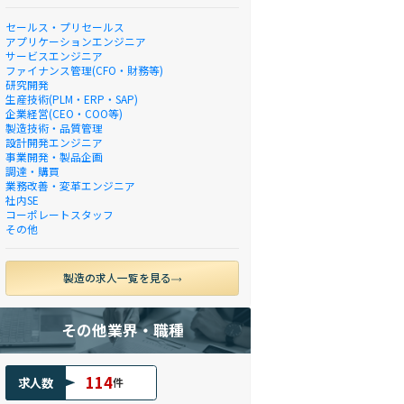
セールス・プリセールス
アプリケーションエンジニア
サービスエンジニア
ファイナンス管理(CFO・財務等)
研究開発
生産技術(PLM・ERP・SAP)
企業経営(CEO・COO等)
製造技術・品質管理
設計開発エンジニア
事業開発・製品企画
調達・購買
業務改善・変革エンジニア
社内SE
コーポレートスタッフ
その他
製造の求人一覧を見る
その他業界・職種
114
求人数
件