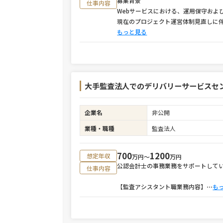
募集背景
仕事内容
Webサービスにおける、運用保守およ
現在のプロジェクト運営体制見直しに
もっと見る
大手監査法人でのデリバリーサービスセ
企業名
非公開
業種・職種
監査法人
700
1200
想定年収
万円〜
万円
公認会計士の事務業務をサポートして
仕事内容
【監査アシスタント職業務内容】
⋯
も