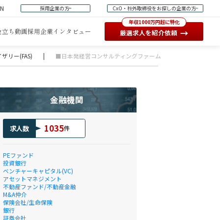
EN
採用企業の方
CxO・社外取締役をお探しの企業の方
年収1000万円超に特化
役立ち動画
採用企業インタビュー
→
厳選求人を紹介依頼
リー(FAS)
|
■日本発経営コンサルティングファーム 会計コンサルタント
金融機関
1035
求人数
件
PEファンド
投資銀行
ベンチャーキャピタル(VC)
アセットマネジメント
不動産ファンド/不動産金融
M&A仲介
保険会社/生命保険
銀行
証券会社