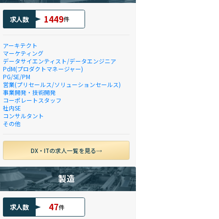
1449
求人数
件
アーキテクト
マーケティング
データサイエンティスト/データエンジニア
PdM(プロダクトマネージャー)
PG/SE/PM
営業(プリセールス/ソリューションセールス)
事業開発・技術開発
コーポレートスタッフ
社内SE
コンサルタント
その他
DX・ITの求人一覧を見る
製造
47
求人数
件