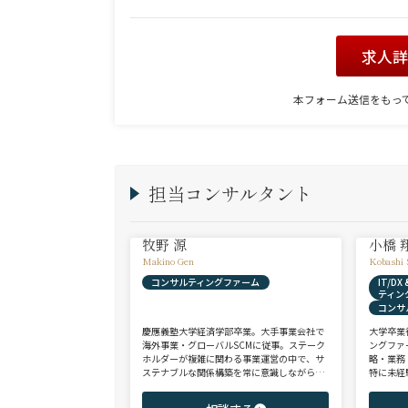
求人
本フォーム送信をもっ
担当コンサルタント
牧野 源
小橋 
Makino Gen
Kobashi 
コンサルティングファーム
IT/D
ティン
コンサ
慶應義塾大学経済学部卒業。大手事業会社で
大学卒業
海外事業・グローバルSCMに従事。ステーク
ングファ
ホルダーが複雑に関わる事業運営の中で、サ
略・業務
ステナブルな関係構築を常に意識しながら意
特に未経
思決定や実務に携わる。ヘッドハンターに転
チェンジ
身後、コンサル（戦略・総合・FAS）、総合
からシニ