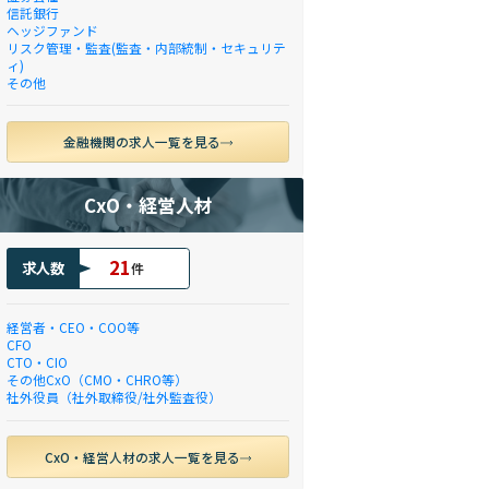
信託銀行
ヘッジファンド
リスク管理・監査(監査・内部統制・セキュリテ
ィ)
その他
金融機関の求人一覧を見る
CxO・経営人材
21
求人数
件
経営者・CEO・COO等
CFO
CTO・CIO
その他CxO（CMO・CHRO等）
社外役員（社外取締役/社外監査役）
CxO・経営人材の求人一覧を見る