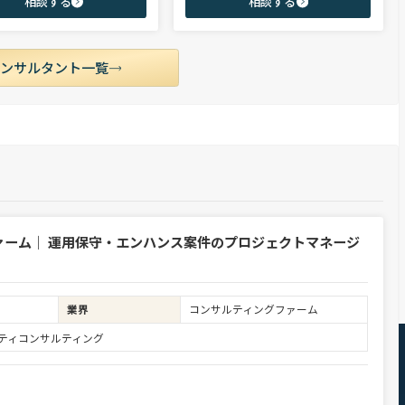
相談する
相談する
市場動向を踏まえ最適なキャリアを
領域を中心に担当。未経験・ポテンシャル層
せていただきます。
からミドル・ハイクラス層まで、年代・職階
を問わず幅広くご支援可能。
コンサルタント一覧
ァーム｜ 運用保守・エンハンス案件のプロジェクトマネージ
業界
コンサルティングファーム
ュリティコンサルティング