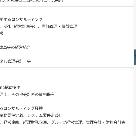
験・能力を考慮の上当社規定により決定）
関するコンサルティング
KPI、経営計画等）、原価管理・収益管理
援
改革等の経営統合
タル管理会計 等
int基本操作
理士、その他会計系の資格保有
るコンサルティング経験
（業務要件定義、システム要件定義）
、経営企画、経理財務企画、グループ経営管理、管理会計・財務会計等