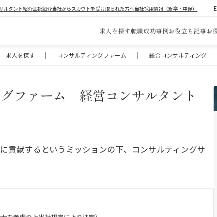
サルタント紹介
会社紹介
当社からスカウトを受け取られた方へ
当社採用情報（新卒・中途）
求人を探す
転職成功事例
お役立ち記事
お
求人を探す
|
コンサルティングファーム
|
総合コンサルティング
ングファーム 経営コンサルタント
展に貢献するというミッションの下、コンサルティングサ