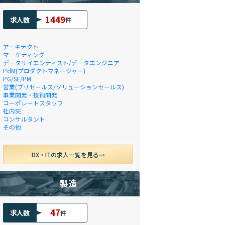
1449
求人数
件
アーキテクト
マーケティング
データサイエンティスト/データエンジニア
PdM(プロダクトマネージャー)
PG/SE/PM
営業(プリセールス/ソリューションセールス)
事業開発・技術開発
コーポレートスタッフ
社内SE
コンサルタント
その他
DX・ITの求人一覧を見る
製造
47
求人数
件