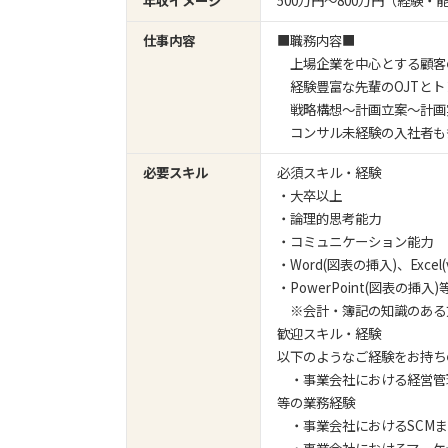
年収イメージ
500万円〜800万円（経験
仕事内容
■職務内容■
上場企業を中心とする顧客
経験豊富な先輩のOJTとト
戦略構想～計画立案～計画
コンサル未経験の入社者も
必要スキル
必須スキル・経験
・大卒以上
・論理的思考能力
・コミュニケーション能力
・Word(図表の挿入)、Excel
・PowerPoint(図表の
※会計・簿記の知識のある方
歓迎スキル・経験
以下のようなご経験をお持ち
・事業会社における経営管
等の業務経験
・事業会社におけるSCMま