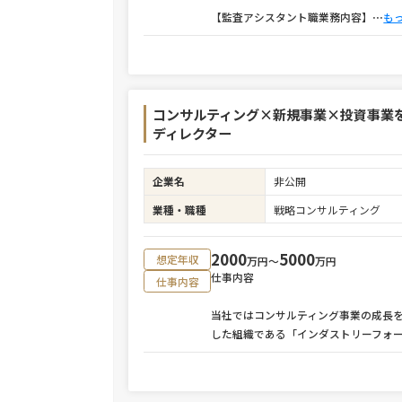
【監査アシスタント職業務内容】
⋯
も
コンサルティング×新規事業×投資事業
ディレクター
企業名
非公開
業種・職種
戦略コンサルティング
2000
5000
想定年収
万円〜
万円
仕事内容
仕事内容
当社ではコンサルティング事業の成長
した組織である「インダストリーフォ