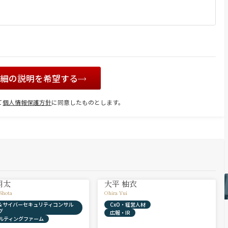
詳細の説明を希望する
て
個人情報保護方針
に同意したものとします。
翔太
大平 柚衣
Shota
Ohira Yui
X & サイバーセキュリティコンサル
CxO・経営人材
グ
広報・IR
ルティングファーム