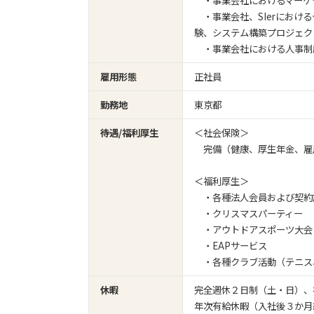
・事業会社におけるマーケ
・事業会社、SIerにおけ
験、システム構築プロジェク
・事業会社における人事制度
雇用形態
正社員
勤務地
東京都
待遇/福利厚生
＜社会保険＞
完備（健康、厚生年金、雇
＜福利厚生＞
・各種法人会員および契約
・クリスマスパーティー
・アウトドアスポーツ大会
・EAPサービス
・各種クラブ活動（テニス
休暇
完全週休２日制（土・日）、
年次有給休暇（入社後３か月