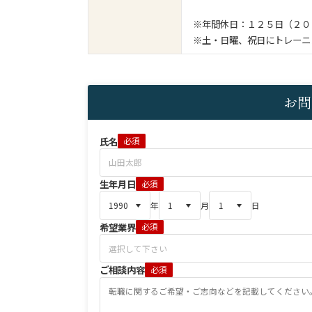
※年間休日：１２５日（２０
※土・日曜、祝日にトレーニ
お問
氏名
必須
生年月日
必須
年
月
日
希望業界
必須
ご相談内容
必須