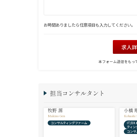
お時間ありましたら任意項目も入力してください。
求人
本フォーム送信をもっ
担当コンサルタント
牧野 源
小橋 
Makino Gen
Kobashi 
コンサルティングファーム
IT/D
ティン
コンサ