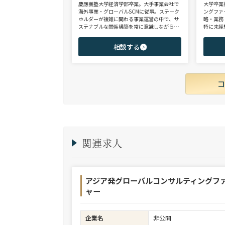
慶應義塾大学経済学部卒業。大手事業会社で
大学卒業
海外事業・グローバルSCMに従事。ステーク
ングファ
ホルダーが複雑に関わる事業運営の中で、サ
略・業務
ステナブルな関係構築を常に意識しながら意
特に未経
思決定や実務に携わる。ヘッドハンターに転
チェンジ
身後、コンサル（戦略・総合・FAS）、総合
からシニ
相談する
商社、投資銀行、大手事業会社を始めとする
ご志向と
幅広い領域で、若手～エグゼクティブまでご
ご提案さ
支援実績多数。
関連求人
アジア発グローバルコンサルティングフ
ャー
企業名
非公開