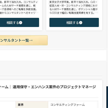
後、新卒で当社入社。コンサルティ
東京女子大学卒業。新卒で当社入社。CxO・
ームの人材サーチ業務を通じ、戦
経営人材・IR・コンサルティング領域におけ
・IT各領域へのご転職を多数支援。
る人材サーチ業務を通じ、ポテンシャル層か
験からコンサルタントへのキャリア
らCEOまで幅広い転職支援実績を有する。コ
支援に強み。 若手・ポテンシャル層
ンサルタントとして、IRを始めとするコーポ
ア・ハイクラス層まで、候補者様の
レート部門およびコンサルティングファーム
相談する
相談する
市場動向を踏まえ最適なキャリアを
領域を中心に担当。未経験・ポテンシャル層
せていただきます。
からミドル・ハイクラス層まで、年代・職階
を問わず幅広くご支援可能。
コンサルタント一覧
ァーム｜ 運用保守・エンハンス案件のプロジェクトマネージ
業界
コンサルティングファーム