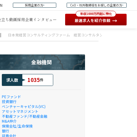
EN
採用企業の方
CxO・社外取締役をお探しの企業の方
年収1000万円超に特化
役立ち動画
採用企業インタビュー
→
厳選求人を紹介依頼
|
日本発経営コンサルティングファーム 経営コンサルタント（未経験採用）
金融機関
1035
求人数
件
PEファンド
投資銀行
ベンチャーキャピタル(VC)
アセットマネジメント
不動産ファンド/不動産金融
M&A仲介
保険会社/生命保険
銀行
証券会社