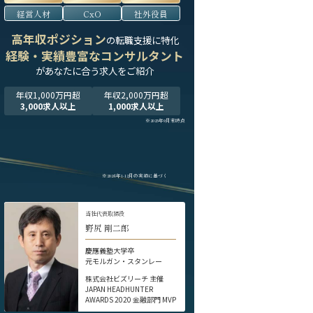
経営人材
CxO
社外役員
高年収ポジション
の転職支援に特化
経験・実績豊富なコンサルタント
が
あなたに合う求人をご紹介
年収1,000万円超
年収2,000万円超
3,000求人以上
1,000求人以上
※2025年9月末時点
※2024年1-12月の実績に基づく
当社代表取締役
野尻 剛二郎
慶應義塾大学卒
元モルガン・スタンレー
株式会社ビズリーチ 主催
JAPAN HEADHUNTER
AWARDS 2020 金融部門 MVP