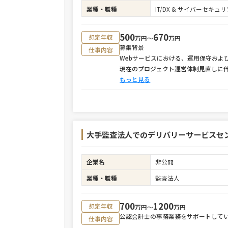
業種・職種
IT/DX & サイバーセキ
500
670
想定年収
万円〜
万円
募集背景
仕事内容
Webサービスにおける、運用保守およ
現在のプロジェクト運営体制見直しに
もっと見る
大手監査法人でのデリバリーサービスセ
企業名
非公開
業種・職種
監査法人
700
1200
想定年収
万円〜
万円
公認会計士の事務業務をサポートして
仕事内容