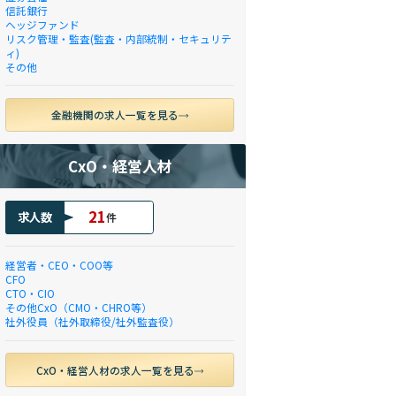
信託銀行
ヘッジファンド
リスク管理・監査(監査・内部統制・セキュリテ
ィ)
その他
金融機関の求人一覧を見る
CxO・経営人材
21
求人数
件
経営者・CEO・COO等
CFO
CTO・CIO
その他CxO（CMO・CHRO等）
社外役員（社外取締役/社外監査役）
CxO・経営人材の求人一覧を見る