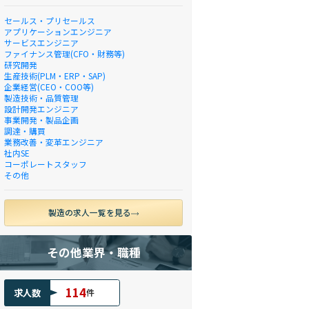
セールス・プリセールス
アプリケーションエンジニア
サービスエンジニア
ファイナンス管理(CFO・財務等)
研究開発
生産技術(PLM・ERP・SAP)
企業経営(CEO・COO等)
製造技術・品質管理
設計開発エンジニア
事業開発・製品企画
調達・購買
業務改善・変革エンジニア
社内SE
コーポレートスタッフ
その他
製造の求人一覧を見る
その他業界・職種
114
求人数
件