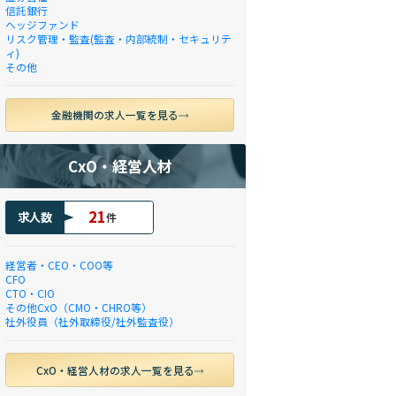
信託銀行
ヘッジファンド
リスク管理・監査(監査・内部統制・セキュリテ
ィ)
その他
金融機関の求人一覧を見る
CxO・経営人材
21
求人数
件
経営者・CEO・COO等
CFO
CTO・CIO
その他CxO（CMO・CHRO等）
社外役員（社外取締役/社外監査役）
CxO・経営人材の求人一覧を見る