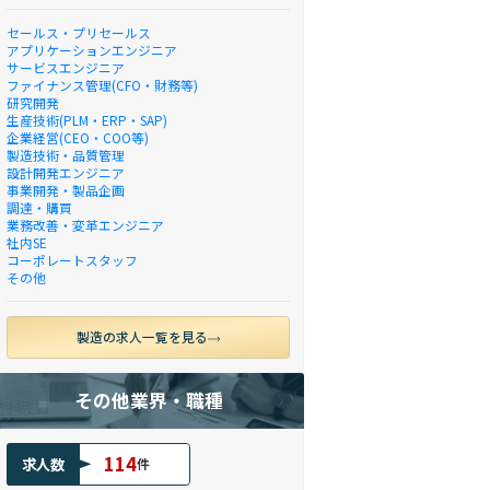
セールス・プリセールス
アプリケーションエンジニア
サービスエンジニア
ファイナンス管理(CFO・財務等)
研究開発
生産技術(PLM・ERP・SAP)
企業経営(CEO・COO等)
製造技術・品質管理
設計開発エンジニア
事業開発・製品企画
調達・購買
業務改善・変革エンジニア
社内SE
コーポレートスタッフ
その他
製造の求人一覧を見る
その他業界・職種
114
求人数
件