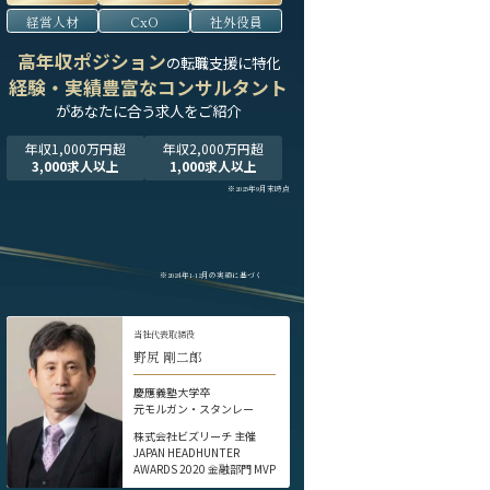
経営人材
CxO
社外役員
高年収ポジション
の転職支援に特化
経験・実績豊富なコンサルタント
が
あなたに合う求人をご紹介
年収1,000万円超
年収2,000万円超
3,000求人以上
1,000求人以上
※2025年9月末時点
※2024年1-12月の実績に基づく
当社代表取締役
野尻 剛二郎
慶應義塾大学卒
元モルガン・スタンレー
株式会社ビズリーチ 主催
JAPAN HEADHUNTER
AWARDS 2020 金融部門 MVP