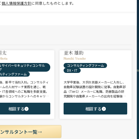
て
個人情報保護方針
に同意したものとします。
翔太
並木 雄助
Shota
Namiki Yusuke
X & サイバーセキュリティコンサル
コンサルティングファーム
グ
DX・IT
ルティングファーム
後、新卒で当社入社。コンサルティ
大学卒業後、大手計測器メーカーに入社し、
ームの人材サーチ業務を通じ、戦
自動車試験装置の設計開発に従事。自動車部
・IT各領域へのご転職を多数支援。
品（Tier1）メーカーに転職、防振製品の研
験からコンサルタントへのキャリア
究開発や自動車メーカーへの出向を経験後、
支援に強み。 若手・ポテンシャル層
ヘッドハンターに転身。コンサルティング・
ア・ハイクラス層まで、候補者様の
製造領域を中心に、SIer・メガバンク・VCな
相談する
相談する
市場動向を踏まえ最適なキャリアを
ど幅広いご支援実績。 【受賞歴】 ・日経転職
せていただきます。
版 Performance Award Executive部門 MVP ・
日系総合コンサルティング企業 入社実績 個人
賞受賞 ・外資系エンジニアリング企業 コンサ
ルティング事業部 入社実績3位
コンサルタント一覧