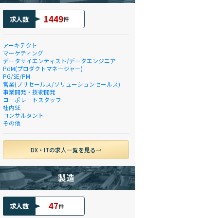
1449
求人数
件
アーキテクト
マーケティング
データサイエンティスト/データエンジニア
PdM(プロダクトマネージャー)
PG/SE/PM
営業(プリセールス/ソリューションセールス)
事業開発・技術開発
コーポレートスタッフ
社内SE
コンサルタント
その他
DX・ITの求人一覧を見る
製造
47
求人数
件