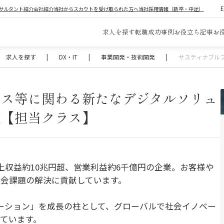
サルタント紹介
会社紹介
当社からスカウトを受け取られた方へ
当社採用情報（新卒・中途）
求人を探す
転職成功事例
お役立ち記事
お
求人を探す
|
DX・IT
|
事業開発・技術開発
|
サスティナブル
ンス等に関わる新たなデジタルソリュ
販【担当クラス】
上収益約10兆円超、営業利益約6千億円の企業。お客様や
会課題の解決に貢献しています。
ーション」を成長の柱として、グローバルで社会イノベー
ています。