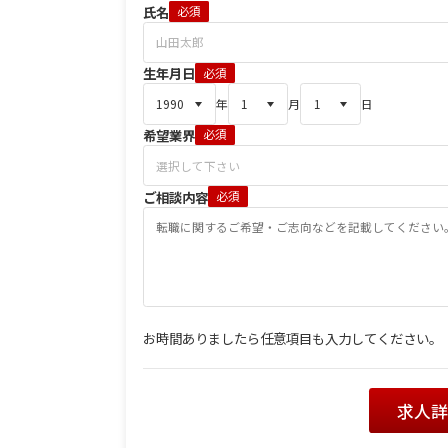
氏名
必須
生年月日
必須
年
月
日
希望業界
必須
ご相談内容
必須
お時間ありましたら任意項目も入力してください。
求人