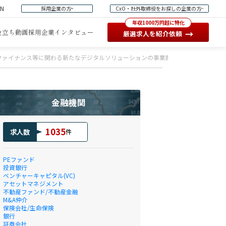
EN
採用企業の方
CxO・社外取締役をお探しの企業の方
年収1000万円超に特化
役立ち動画
採用企業インタビュー
→
厳選求人を紹介依頼
ファイナンス等に関わる新たなデジタルソリューションの事業開発・拡販【担当クラ
金融機関
1035
求人数
件
PEファンド
投資銀行
ベンチャーキャピタル(VC)
アセットマネジメント
不動産ファンド/不動産金融
M&A仲介
保険会社/生命保険
銀行
証券会社