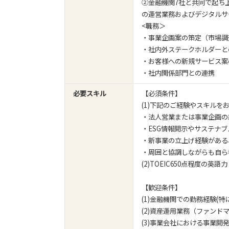
②金融機関7社と共同で起ち
の運営業務およびデジタルサ
<職務＞
・事業企画案の策定（市場調
・社内外ステークホルダーと
・お客様への新規サービス案
・社内関係部門との連携
必要スキル
【必須条件】
(1)下記のご経験やスキルを
・法人営業または事業企画の経
・ESG情報開示やサステナ
・新事業の立上げ経験がある
・周囲と協調しながらも自ら
(2)TOEIC650点程度の
【歓迎条件】
(1)金融機関での勤務経験(
(2)資産運用業務（ファン
(3)事業会社における事業開