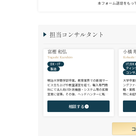
本フォーム送信をもっ
担当コンサルタント
富樫 和弘
小橋 
Togashi Kazuhiro
Kobashi 
DX・IT
IT/D
ティン
製造
コンサ
明治大学商学部卒業。教育業界での新規サー
大学卒業
ビス立ち上げや教室運営を経て、輸入専門商
ングファ
社にて法人向け計測機器・システム等の拡販
略・業務
営業に従事。その後、ヘッドハンターに転身
特に未経
し、日系大手人材紹介会社（JAC Recruitmen
チェンジ
t）、外資大手人材紹介会社（Adecco）を経
からシニ
相談する
て当社に参画。 製造全般/プラントエンジニ
ご志向と
アリング/物流/SIer/SaaSまで幅広い領域、職
ご提案さ
種全般でのご支援が可能。これまで2500名超
の候補者様と面談、200名を超える転職支援
実績を有する。