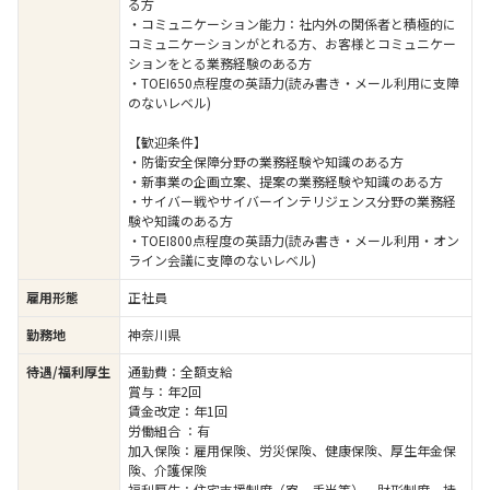
る方
・コミュニケーション能力：社内外の関係者と積極的に
コミュニケーションがとれる方、お客様とコミュニケー
ションをとる業務経験のある方
・TOEI650点程度の英語力(読み書き・メール利用に支障
のないレベル)
【歓迎条件】
・防衛安全保障分野の業務経験や知識のある方
・新事業の企画立案、提案の業務経験や知識のある方
・サイバー戦やサイバーインテリジェンス分野の業務経
験や知識のある方
・TOEI800点程度の英語力(読み書き・メール利用・オン
ライン会議に支障のないレベル)
雇用形態
正社員
勤務地
神奈川県
待遇/福利厚生
通勤費：全額支給
賞与：年2回
賃金改定：年1回
労働組合 ：有
加入保険：雇用保険、労災保険、健康保険、厚生年金保
険、介護保険
福利厚生：住宅支援制度（寮、手当等）、財形制度、持