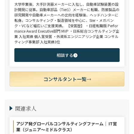
大学卒業後、大手計測器メーカーに入社し、自動車試験装置の設
計開発に従事。自動車部品（Tier1）メーカーに転職、防振製品の
研究開発や自動車メーカーへの出向を経験後、ヘッドハンターに
転身。コンサルティング・製造領域を中心に、SIer・メガバン
ク・VCなど幅広いご支援実績。 【受賞歴】 ・日経転職版 Perfor
mance Award Executive部門 MVP ・日系総合コンサルティング企
業 入社実績 個人賞受賞 ・外資系エンジニアリング企業 コンサル
ティング事業部 入社実績3位
相談する
コンサルタント一覧
関連求人
アジア発グローバルコンサルティングファーム｜ IT営
業（ジュニア～ミドルクラス）