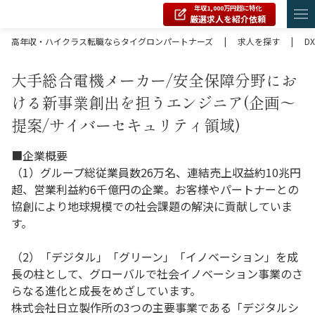
年収1,000万円超に特化
厳選求人を紹介依頼
高年収・ハイクラス転職ならタイグロンパートナーズ
|
求人を探す
|
DX
大手総合電機メーカー/安全保障分野にお
ける新事業創出を担うエンジニア(企画～
提案/サイバーセキュリティ領域)
■企業概要
（1）グループ総従業員数26万名、連結売上収益約10兆円
超、営業利益約6千億円の企業。お客様やパートナーとの
協創により地球規模での社会課題の解決に貢献していま
す。
（2）「デジタル」「グリーン」「イノベーション」を成
長の柱として、グローバルで社会イノベーション事業のさ
らなる進化と成長をめざしています。
株式会社日立製作所の3つの主要事業である「デジタルシ