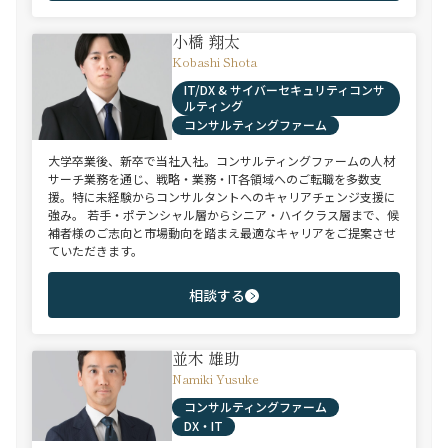
小橋 翔太
Kobashi Shota
IT/DX & サイバーセキュリティコンサ
ルティング
コンサルティングファーム
大学卒業後、新卒で当社入社。コンサルティングファームの人材
サーチ業務を通じ、戦略・業務・IT各領域へのご転職を多数支
援。特に未経験からコンサルタントへのキャリアチェンジ支援に
強み。 若手・ポテンシャル層からシニア・ハイクラス層まで、候
補者様のご志向と市場動向を踏まえ最適なキャリアをご提案させ
ていただきます。
相談する
並木 雄助
Namiki Yusuke
コンサルティングファーム
DX・IT