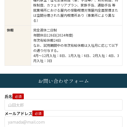
株制度、カフェテリアプラン、家族手当、通勤手当 等
就業場所における屋内の受動喫煙対策屋内全面禁煙また
は空間分煙された屋内喫煙所あり（事業所により異な
る）
休暇
完全週休二日制
年間休日126日(2024年度)
年次有給休暇24日
なお、試用期間中の年次有給休暇は入社月に応じて以下
の通り付与する。
4月～12月入社：8日、1月入社：6日、2月入社：4日、3
月入社：3日
お問い合わせフォーム
氏名
必須
メールアドレス
必須