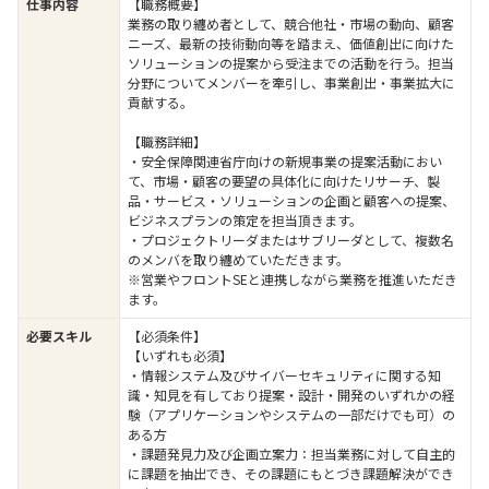
仕事内容
【職務概要】
業務の取り纏め者として、競合他社・市場の動向、顧客
ニーズ、最新の技術動向等を踏まえ、価値創出に向けた
ソリューションの提案から受注までの活動を行う。担当
分野についてメンバーを牽引し、事業創出・事業拡大に
貢献する。
【職務詳細】
・安全保障関連省庁向けの新規事業の提案活動におい
て、市場・顧客の要望の具体化に向けたリサーチ、製
品・サービス・ソリューションの企画と顧客への提案、
ビジネスプランの策定を担当頂きます。
・プロジェクトリーダまたはサブリーダとして、複数名
のメンバを取り纏めていただきます。
※営業やフロントSEと連携しながら業務を推進いただき
ます。
必要スキル
【必須条件】
【いずれも必須】
・情報システム及びサイバーセキュリティに関する知
識・知見を有しており提案・設計・開発のいずれかの経
験（アプリケーションやシステムの一部だけでも可）の
ある方
・課題発見力及び企画立案力：担当業務に対して自主的
に課題を抽出でき、その課題にもとづき課題解決ができ