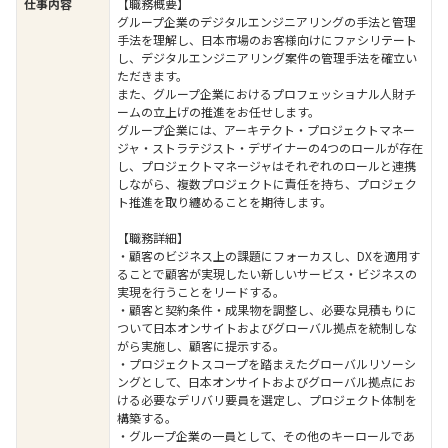
仕事内容
【職務概要】
グループ企業のデジタルエンジニアリングの手法と管理
手法を理解し、日本市場のお客様向けにファシリテート
し、デジタルエンジニアリング案件の管理手法を確立い
ただきます。
また、グループ企業におけるプロフェッショナル人財チ
ームの立上げの推進をお任せします。
グループ企業には、アーキテクト・プロジェクトマネー
ジャ・ストラテジスト・デザイナーの4つのロールが存在
し、プロジェクトマネージャはそれぞれのロールと連携
しながら、複数プロジェクトに責任を持ち、プロジェク
ト推進を取り纏めることを期待します。
【職務詳細】
・顧客のビジネス上の課題にフォーカスし、DXを適用す
ることで顧客が実現したい新しいサービス・ビジネスの
実現を行うことをリードする。
・顧客と契約条件・成果物を調整し、必要な見積もりに
ついて日本オンサイトおよびグローバル拠点を統制しな
がら実施し、顧客に提示する。
・プロジェクトスコープを踏まえたグローバルリソーシ
ングとして、日本オンサイトおよびグローバル拠点にお
ける必要なデリバリ要員を選定し、プロジェクト体制を
構築する。
・グループ企業の一員として、その他のキーロールであ