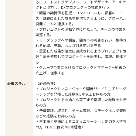
る、リードストラテジスト、リードデザイナ、アーキテ
クトと協力し、DXプロジェクトの推進を行う。
・顧客の期待値を把握・コントロールし、顧客のニー
ズ・課題に即した成果を提供できるように、グローバル
開発チームと連携する。
・プロジェクトの活動全体にわたって、チームの作業を
調整する。
・リーダシップへの報告、顧客への報告を行い、期待さ
れる納期、予算、および対象範囲を守る
・意図した成果が確実に達成されるようプロジェクト管
理手法を使用してプロジェクトを計画し、管理、推進す
る
・グループ企業におけるプロジェクトマネージャ組織の
立上げに従事する
必要スキル
【必須条件】
・プロジェクトマネージャーや開発リードとしてリーダ
ーシップを発揮した経験を5年以上お持ちの方
・プロジェクトを開始から完了まで指導した経験をお持
ちの方
・予算管理、収益性、チーム管理、ステークホルダ管理
などの経験をお持ちの方
・日本語と英語によるコミュニケーション能力をお持ち
の方（TOEIC目安700点程度）