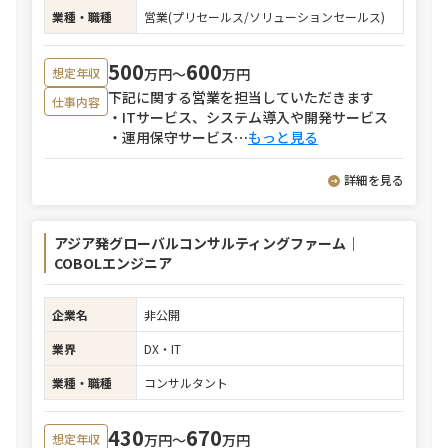
業種・職種
営業(プリセールス/ソリューションセールス)
500
600
万円〜
万円
想定年収
下記に関する営業を担当していただきます
仕事内容
・ITサービス、システム導入や開発サービス
・運用保守サービス
⋯
もっと見る
詳細を見る
アジア発グローバルコンサルティングファーム｜
COBOLエンジニア
企業名
非公開
業界
DX・IT
業種・職種
コンサルタント
430
670
万円〜
万円
想定年収