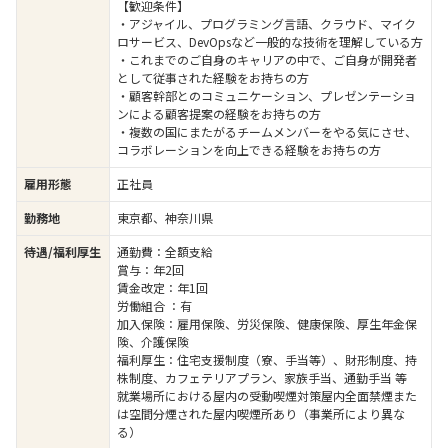
【歓迎条件】
・アジャイル、プログラミング言語、クラウド、マイク
ロサービス、DevOpsなど一般的な技術を理解している方
・これまでのご自身のキャリアの中で、ご自身が開発者
として従事された経験をお持ちの方
・顧客幹部とのコミュニケーション、プレゼンテーショ
ンによる顧客提案の経験をお持ちの方
・複数の国にまたがるチームメンバーをやる気にさせ、
コラボレーションを向上できる経験をお持ちの方
雇用形態
正社員
勤務地
東京都、神奈川県
待遇/福利厚生
通勤費：全額支給
賞与：年2回
賃金改定：年1回
労働組合 ：有
加入保険：雇用保険、労災保険、健康保険、厚生年金保
険、介護保険
福利厚生：住宅支援制度（寮、手当等）、財形制度、持
株制度、カフェテリアプラン、家族手当、通勤手当 等
就業場所における屋内の受動喫煙対策屋内全面禁煙また
は空間分煙された屋内喫煙所あり（事業所により異な
る）