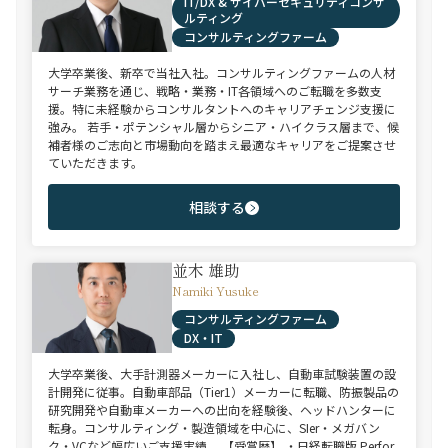
IT/DX & サイバーセキュリティコンサ
ルティング
コンサルティングファーム
大学卒業後、新卒で当社入社。コンサルティングファームの人材
サーチ業務を通じ、戦略・業務・IT各領域へのご転職を多数支
援。特に未経験からコンサルタントへのキャリアチェンジ支援に
強み。 若手・ポテンシャル層からシニア・ハイクラス層まで、候
補者様のご志向と市場動向を踏まえ最適なキャリアをご提案させ
ていただきます。
相談する
並木 雄助
Namiki Yusuke
コンサルティングファーム
DX・IT
大学卒業後、大手計測器メーカーに入社し、自動車試験装置の設
計開発に従事。自動車部品（Tier1）メーカーに転職、防振製品の
研究開発や自動車メーカーへの出向を経験後、ヘッドハンターに
転身。コンサルティング・製造領域を中心に、SIer・メガバン
ク・VCなど幅広いご支援実績。 【受賞歴】 ・日経転職版 Perfor