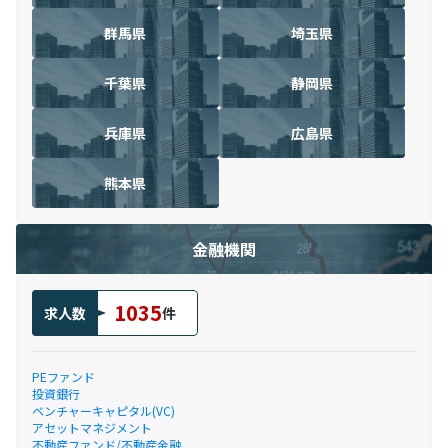
群馬県
埼玉県
千葉県
静岡県
兵庫県
広島県
熊本県
金融機関
1035
求人数
件
PEファンド
投資銀行
ベンチャーキャピタル(VC)
アセットマネジメント
不動産ファンド/不動産金融