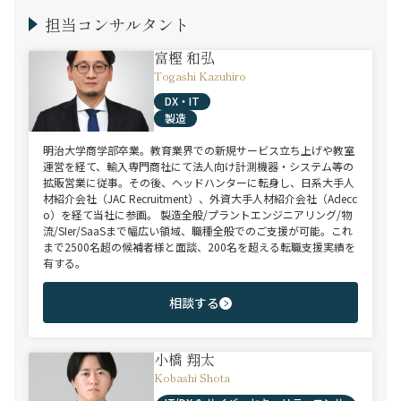
担当コンサルタント
富樫 和弘
Togashi Kazuhiro
DX・IT
製造
明治大学商学部卒業。教育業界での新規サービス立ち上げや教室
運営を経て、輸入専門商社にて法人向け計測機器・システム等の
拡販営業に従事。その後、ヘッドハンターに転身し、日系大手人
材紹介会社（JAC Recruitment）、外資大手人材紹介会社（Adecc
o）を経て当社に参画。 製造全般/プラントエンジニアリング/物
流/SIer/SaaSまで幅広い領域、職種全般でのご支援が可能。これ
まで2500名超の候補者様と面談、200名を超える転職支援実績を
有する。
相談する
小橋 翔太
Kobashi Shota