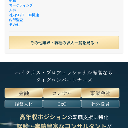
総務
マーケティング
人事
社内SE/IT・DX関連
内部監査
その他
その他業界・職種の求人一覧を見る
ハイクラス・プロフェッショナル転職なら
タイグロンパートナーズ
金融
コンサル
事業会社
経営人材
CxO
社外役員
高年収ポジション
の転職支援に特化
経験・実績豊富なコンサルタント
が