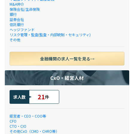
M&A仲介
保険会社/生命保険
銀行
証券会社
信託銀行
ヘッジファンド
リスク管理・監査(監査・内部統制・セキュリティ)
その他
金融機関の求人一覧を見る
CxO・経営人材
21
求人数
件
経営者・CEO・COO等
CFO
CTO・CIO
その他CxO（CMO・CHRO等）