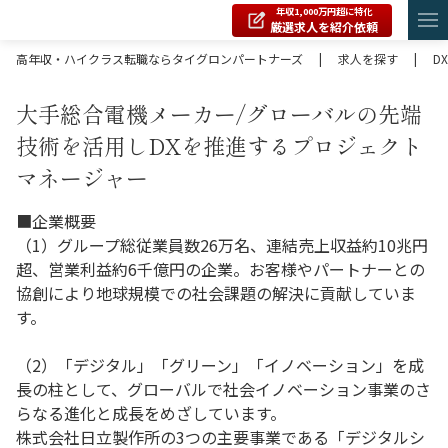
年収1,000万円超に特化
厳選求人を紹介依頼
高年収・ハイクラス転職ならタイグロンパートナーズ
|
求人を探す
|
DX
大手総合電機メーカー/グローバルの先端
技術を活用しDXを推進するプロジェクト
マネージャー
■企業概要
（1）グループ総従業員数26万名、連結売上収益約10兆円
超、営業利益約6千億円の企業。お客様やパートナーとの
協創により地球規模での社会課題の解決に貢献していま
す。
（2）「デジタル」「グリーン」「イノベーション」を成
長の柱として、グローバルで社会イノベーション事業のさ
らなる進化と成長をめざしています。
株式会社日立製作所の3つの主要事業である「デジタルシ