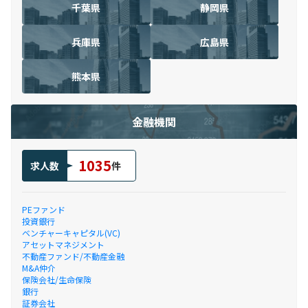
千葉県
静岡県
兵庫県
広島県
熊本県
金融機関
1035
求人数
件
PEファンド
投資銀行
ベンチャーキャピタル(VC)
アセットマネジメント
不動産ファンド/不動産金融
M&A仲介
保険会社/生命保険
銀行
証券会社