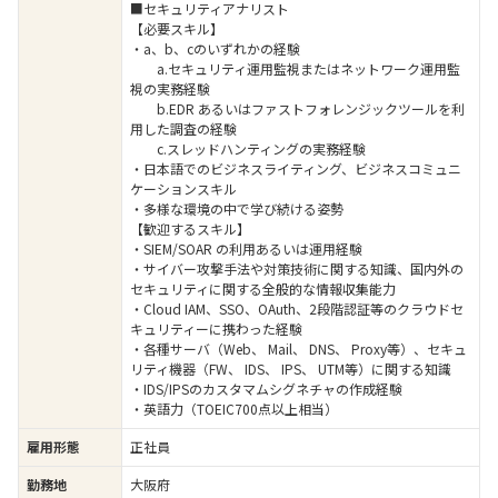
■セキュリティアナリスト
【必要スキル】
・a、b、cのいずれかの経験
a.セキュリティ運用監視またはネットワーク運用監
視の実務経験
b.EDR あるいはファストフォレンジックツールを利
用した調査の経験
c.スレッドハンティングの実務経験
・日本語でのビジネスライティング、ビジネスコミュニ
ケーションスキル
・多様な環境の中で学び続ける姿勢
【歓迎するスキル】
・SIEM/SOAR の利用あるいは運用経験
・サイバー攻撃手法や対策技術に関する知識、国内外の
セキュリティに関する全般的な情報収集能力
・Cloud IAM、SSO、OAuth、2段階認証等のクラウドセ
キュリティーに携わった経験
・各種サーバ（Web、 Mail、 DNS、 Proxy等）、セキュ
リティ機器（FW、 IDS、 IPS、 UTM等）に関する知識
・IDS/IPSのカスタマムシグネチャの作成経験
・英語力（TOEIC700点以上相当）
雇用形態
正社員
勤務地
大阪府