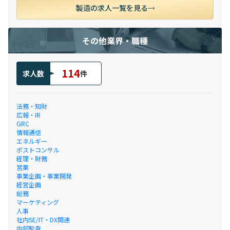
製造の求人一覧を見る
その他業界・職種
114
求人数
件
法務・知財
広報・IR
GRC
情報通信
エネルギー
ポストコンサル
経理・財務
営業
事業企画・事業開発
経営企画
総務
マーケティング
人事
社内SE/IT・DX関連
内部監査