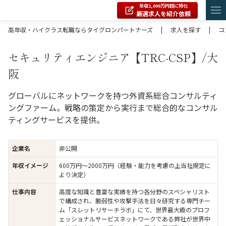
年収1,000万円超に特化
厳選求人を紹介依頼
高年収・ハイクラス転職ならタイグロンパートナーズ
|
求人を探す
|
コ
セキュリティエンジニア【TRC-CSP】/大
阪
グローバルにネットワークを持つ外資系総合コンサルティ
ングファーム。戦略の策定から実行まで総合的なコンサル
ティングサービスを提供。
企業名
非公開
年収イメージ
600万円〜2000万円（経験・能力を考慮の上当社規定に
より決定）
仕事内容
高度な知識と豊富な実績を持つ各分野のスペシャリスト
で構成され、脆弱性や攻撃手法を日々研究する専門チー
ム「スレットリサーチラボ」にて、世界最大級のプロフ
ェッショナルサービスネットワークである弊社が世界中