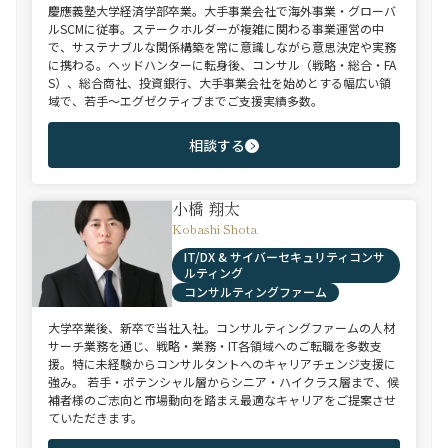
慶應義塾大学経済学部卒業。大手事業会社で海外事業・グローバ
ルSCMに従事。ステークホルダーが複雑に関わる事業運営の中
で、サステナブルな関係構築を常に意識しながら意思決定や実務
に携わる。ヘッドハンターに転身後、コンサル（戦略・総合・FA
S）、総合商社、投資銀行、大手事業会社を始めとする幅広い領
域で、若手～エグゼクティブまでご支援実績多数。
相談する
小橋 翔太
Kobashi Shota
IT/DX & サイバーセキュリティコンサ
ルティング
コンサルティングファーム
大学卒業後、新卒で当社入社。コンサルティングファームの人材
サーチ業務を通じ、戦略・業務・IT各領域へのご転職を多数支
援。特に未経験からコンサルタントへのキャリアチェンジ支援に
強み。 若手・ポテンシャル層からシニア・ハイクラス層まで、候
補者様のご志向と市場動向を踏まえ最適なキャリアをご提案させ
ていただきます。