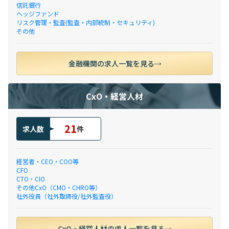
信託銀行
ヘッジファンド
リスク管理・監査(監査・内部統制・セキュリティ)
その他
金融機関の求人一覧を見る
CxO・経営人材
21
求人数
件
経営者・CEO・COO等
CFO
CTO・CIO
その他CxO（CMO・CHRO等）
社外役員（社外取締役/社外監査役）
CxO・経営人材の求人一覧を見る