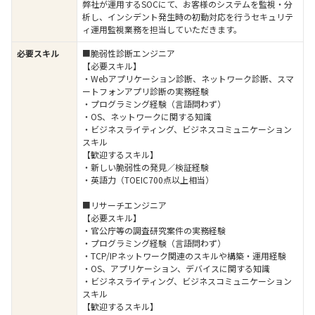
弊社が運用するSOCにて、お客様のシステムを監視・分
析し、インシデント発生時の初動対応を行うセキュリテ
ィ運用監視業務を担当していただきます。
必要スキル
■脆弱性診断エンジニア
【必要スキル】
・Webアプリケーション診断、ネットワーク診断、スマ
ートフォンアプリ診断の実務経験
・プログラミング経験（言語問わず）
・OS、ネットワークに関する知識
・ビジネスライティング、ビジネスコミュニケーション
スキル
【歓迎するスキル】
・新しい脆弱性の発見／検証経験
・英語力（TOEIC700点以上相当）
■リサーチエンジニア
【必要スキル】
・官公庁等の調査研究案件の実務経験
・プログラミング経験（言語問わず）
・TCP/IPネットワーク関連のスキルや構築・運用経験
・OS、アプリケーション、デバイスに関する知識
・ビジネスライティング、ビジネスコミュニケーション
スキル
【歓迎するスキル】