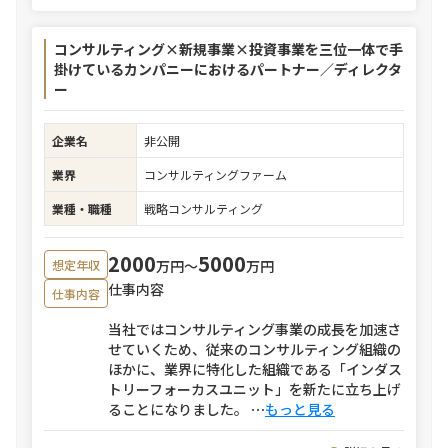
コンサルティング×新規事業×投資事業を三位一体で手
掛けているカンパニーにおけるパートナー／ディレクタ
ー
企業名
非公開
業界
コンサルティングファーム
業種・職種
戦略コンサルティング
2000
5000
万円〜
万円
想定年収
仕事内容
仕事内容
当社ではコンサルティング事業の成長を加速さ
せていくため、従来のコンサルティング組織の
ほかに、業界に特化した組織である「インダス
トリーフォーカスユニット」を新たに立ち上げ
ることになりました。
⋯
もっと見る