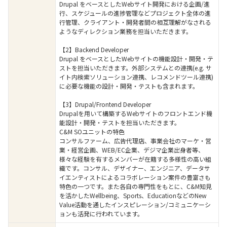
Drupal をベースとしたWebサイト開発における企画/進
行、スケジュールの進捗管理などプロジェクト全体の進
行管理、クライアント・開発者間の相互理解がなされる
ようなディレクション業務を担当いただきます。
【2】Backend Developer
Drupal をベースとしたWebサイトの機能設計・開発・テ
ストを担当いただきます。外部システムとの連携(e.g. サ
イト内検索ソリューション連携、レコメンドツール連携)
に必要な機能の設計・開発・テストも含まれます。
【3】Drupal/Frontend Developer
Drupalを用いて構築するWebサイトのフロントエンド機
能設計・開発・テストを担当いただきます。
C&M SOユニットの特色
コンサルファーム、広告代理店、事業会社のマーケ・営
業・経営企画、WEB/EC企業、デジマ企業出身者等、
様々な経験を有するメンバーが在籍する多様性の高い組
織です。コンサル、デザイナー、エンジニア、データサ
イエンティストによるコラボレーション案件の豊富さも
特色の一つです。また各自の専門性をもとに、C&M知見
を活かしたWellbeing、Sports、EducationなどのNew
Value活動を通したインスピレーション/コミュニケーシ
ョンも活発に行われています。