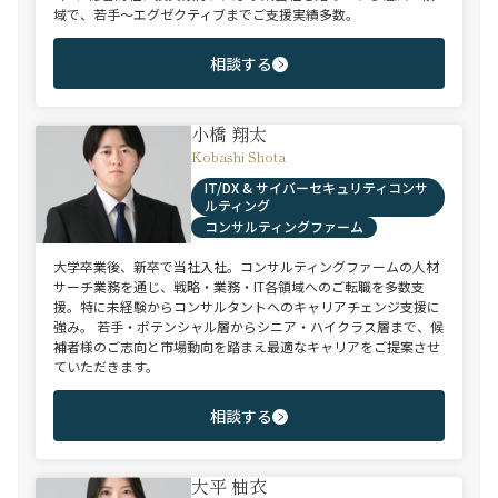
域で、若手～エグゼクティブまでご支援実績多数。
相談する
小橋 翔太
Kobashi Shota
IT/DX & サイバーセキュリティコンサ
ルティング
コンサルティングファーム
大学卒業後、新卒で当社入社。コンサルティングファームの人材
サーチ業務を通じ、戦略・業務・IT各領域へのご転職を多数支
援。特に未経験からコンサルタントへのキャリアチェンジ支援に
強み。 若手・ポテンシャル層からシニア・ハイクラス層まで、候
補者様のご志向と市場動向を踏まえ最適なキャリアをご提案させ
ていただきます。
相談する
大平 柚衣