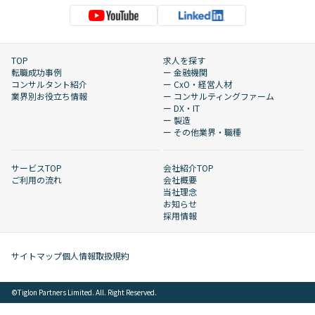
TOP
求人を探す
転職成功事例
ー 金融機関
コンサルタント紹介
ー CxO・経営人材
業界別お役立ち情報
ー コンサルティングファーム
ー DX・IT
ー 製造
ー その他業界・職種
サービスTOP
会社紹介TOP
ご利用の流れ
会社概要
当社理念
お知らせ
採用情報
サイトマップ
個人情報取扱規約
©︎Tiglon Partners Limited. All. Right Reserved.