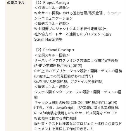
必要スキル
【1】Project Manager
＜必須スキル・経験＞
Webサイト開発における進行管理/品質管理 、クライア
ントコミュニケーション
＜優遇スキル・経験＞
Web開発プロジェクトにおける要件定義/設計
社外協力パートナーと連携したプロジェクト遂行
Scrum Master資格
【2】Backend Developer
＜必須スキル・経験＞
サーバサイドプログラミング言語による開発実務経験
(PHPの実務経験があれば尚可)
CMS上でのアプリケーション設計・開発・テストの経験
(Drupal上での開発経験があれば尚可)
Gitを用いた開発経験、アジャイル開発経験
＜優遇スキル・経験＞
システム間インターフェースの設計・開発・テストの経
験
キャッシュ設計の経験(CDNの利用経験があれば尚可)
HTML、XML、JavaScript、JSP実装に関する実務経験、
RESTful実装を使用したWebサービス開発などのコア
Web技術に関する専門知識
設計書・テスト仕様書などプロジェクト進行に必要なド
キュメントを自律して作成できること