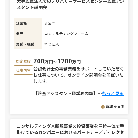
大手監査法人でのデリバリーサービスセンター監査アシ
スタント説明会
企業名
非公開
業界
コンサルティングファーム
業種・職種
監査法人
700
1200
万円〜
万円
想定年収
公認会計士の事務業務をサポートしていただく
仕事内容
お仕事について、オンライン説明会を開催いた
します。
【監査アシスタント職業務内容】
⋯
もっと見る
詳細を見る
コンサルティング×新規事業×投資事業を三位一体で手
掛けているカンパニーにおけるパートナー／ディレクタ