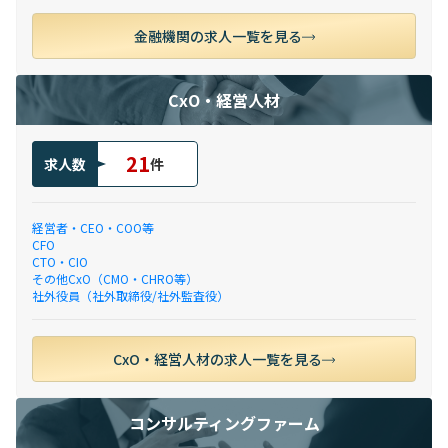
金融機関の求人一覧を見る
CxO・経営人材
21
求人数
件
経営者・CEO・COO等
CFO
CTO・CIO
その他CxO（CMO・CHRO等）
社外役員（社外取締役/社外監査役）
CxO・経営人材の求人一覧を見る
コンサルティングファーム