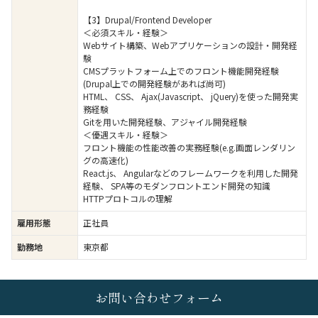
【3】Drupal/Frontend Developer
＜必須スキル・経験＞
Webサイト構築、Webアプリケーションの設計・開発経
験
CMSプラットフォーム上でのフロント機能開発経験
(Drupal上での開発経験があれば尚可)
HTML、 CSS、 Ajax(Javascript、 jQuery)を使った開発実
務経験
Gitを用いた開発経験、アジャイル開発経験
＜優遇スキル・経験＞
フロント機能の性能改善の実務経験(e.g.画面レンダリン
グの高速化)
React.js、 Angularなどのフレームワークを利用した開発
経験、 SPA等のモダンフロントエンド開発の知識
HTTPプロトコルの理解
雇用形態
正社員
勤務地
東京都
お問い合わせフォーム