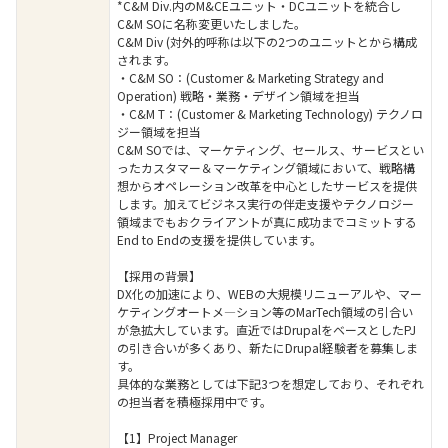
*C&M Div.内のM&CEユニット・DCユニットを統合し
C&M SOに名称変更いたしました。
C&M Div (対外的呼称は以下の2つのユニットとから構成
されます。
・C&M SO：(Customer & Marketing Strategy and
Operation) 戦略・業務・デザイン領域を担当
・C&M T：(Customer & Marketing Technology) テクノロ
ジー領域を担当
C&M SOでは、マーケティング、セールス、サービスとい
ったカスタマー＆マーケティング領域において、戦略構
想からオペレーション改革を中心としたサービスを提供
します。加えてビジネス実行の伴走支援やテクノロジー
領域までもおクライアントが真に成功までコミットする
End to Endの支援を提供しています。
【採用の背景】
DX化の加速により、WEBの大規模リニューアルや、マー
ケティングオートメ―ション等のMarTech領域の引合い
が急拡大しています。直近ではDrupalをベースとしたPJ
の引き合いが多くあり、新たにDrupal経験者を募集しま
す。
具体的な業務としては下記3つを想定しており、それぞれ
の担当者を積極採用中です。
【1】Project Manager