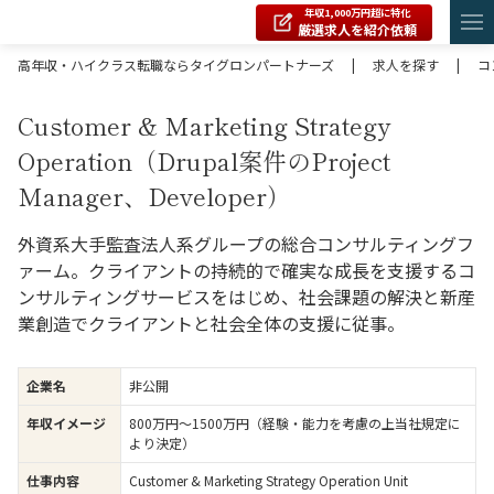
年収1,000万円超に特化
厳選求人を紹介依頼
高年収・ハイクラス転職ならタイグロンパートナーズ
|
求人を探す
|
コ
Customer & Marketing Strategy
Operation（Drupal案件のProject
Manager、Developer）
外資系大手監査法人系グループの総合コンサルティングフ
ァーム。クライアントの持続的で確実な成長を支援するコ
ンサルティングサービスをはじめ、社会課題の解決と新産
業創造でクライアントと社会全体の支援に従事。
企業名
非公開
年収イメージ
800万円〜1500万円（経験・能力を考慮の上当社規定に
より決定）
仕事内容
Customer & Marketing Strategy Operation Unit