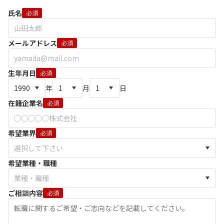
氏名
必須
メールアドレス
必須
生年月日
必須
年
月
日
在籍企業名
必須
希望業界
必須
希望業種・職種
ご相談内容
必須