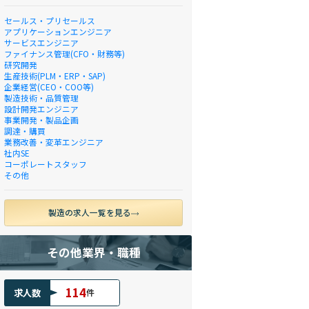
セールス・プリセールス
アプリケーションエンジニア
サービスエンジニア
ファイナンス管理(CFO・財務等)
研究開発
生産技術(PLM・ERP・SAP)
企業経営(CEO・COO等)
製造技術・品質管理
設計開発エンジニア
事業開発・製品企画
調達・購買
業務改善・変革エンジニア
社内SE
コーポレートスタッフ
その他
製造の求人一覧を見る
その他業界・職種
114
求人数
件