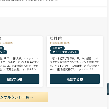
豪一
松村 陸
a Hidekazu
Matsumura Riku
関
金融機関
ァンド
アセットマネジメント
後、新卒で当社入社。アセットマネ
上智大学経済学部卒業。三井住友銀行、アク
/グローバルマーケッツを始めとする
サ生命保険会社でコンサルティング営業に従
およびコンサル領域の人材サーチを
事。ヘッドハンターに転身後、大手人材紹介
数のご転職を支援。 コンサルタント
会社で銀行/信託銀行/アセットマネジメント
PEファンド/投資銀行/不動産金融領
領域を担当し全社表彰歴あり。リテール部門
に、異業種からの転身を目指す未経
の営業職・企画職から運用部門の専門職まで
相談する
相談する
ポテンシャル層やさらなるキャリア
豊富な転職支援実績。日系/外資系、経験者/
うミドル～ハイクラス層をご支援。
未経験者を問わず幅広いポジションでご支援
可能。
コンサルタント一覧