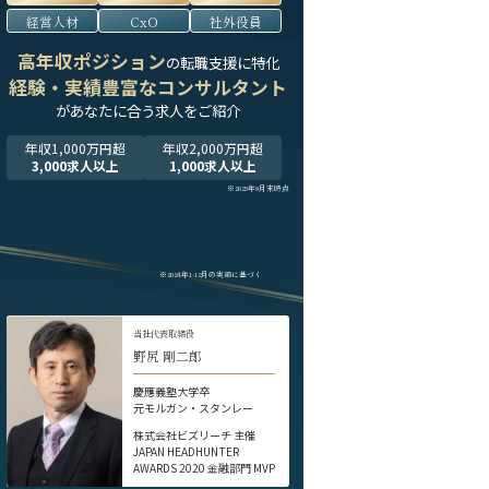
経営人材
CxO
社外役員
高年収ポジション
の転職支援に特化
経験・実績豊富なコンサルタント
が
あなたに合う求人をご紹介
年収1,000万円超
年収2,000万円超
3,000求人以上
1,000求人以上
※2025年9月末時点
※2024年1-12月の実績に基づく
当社代表取締役
野尻 剛二郎
慶應義塾大学卒
元モルガン・スタンレー
株式会社ビズリーチ 主催
JAPAN HEADHUNTER
AWARDS 2020 金融部門 MVP