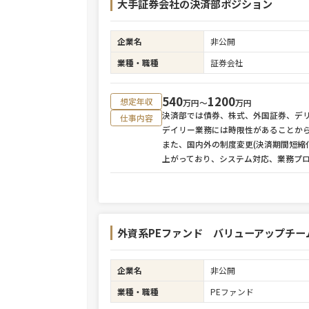
大手証券会社の決済部ポジション
企業名
非公開
業種・職種
証券会社
540
1200
想定年収
万円〜
万円
決済部では債券、株式、外国証券、デ
仕事内容
デイリー業務には時限性があることか
また、国内外の制度変更(決済期間短縮
上がっており、システム対応、業務プ
外資系PEファンド バリューアップチー
企業名
非公開
業種・職種
PEファンド