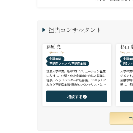
担当コンサルタント
藤原 亮
杉山 
Fujiwara Ryo
Sugiyam
金融機関
金融機
不動産ファンド/不動産金融
PEフ
筑波大学卒業。新卒でITソリューション企業
大学卒業
に入社し、中堅・中小企業向けの法人営業に
ジメント
従事。ヘッドハンターに転身後、10年以上に
金融領域
わたり不動産金融領域のスペシャリストとし
通じ、多
て、アクイジション/アセットマネジメント/
として、
財務/経理/IRなど、フロントからミドル・バ
域を中心
相談する
ックまで、幅広いポジションで100名以上の
験のハイ
ご支援実績を誇る。また、首都圏に加え、関
ップを狙
西・九州・北海道を始めとする地方都市を拠
点とする企業から外資系まで、100社を超え
るクライアント企業様とのリレーションを保
持。業界に精通した深い知見と広範なネット
ワークを活かし、候補者様の可能性を最大限
に引き出すマッチングをご支援可能。