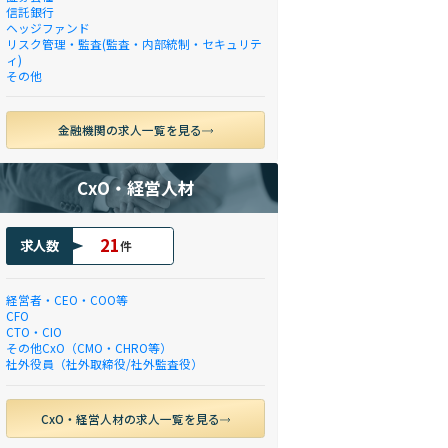
信託銀行
ヘッジファンド
リスク管理・監査(監査・内部統制・セキュリテ
ィ)
その他
金融機関の求人一覧を見る
CxO・経営人材
21
求人数
件
経営者・CEO・COO等
CFO
CTO・CIO
その他CxO（CMO・CHRO等）
社外役員（社外取締役/社外監査役）
CxO・経営人材の求人一覧を見る