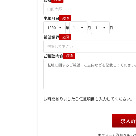
生年月日
必須
年
月
日
希望業界
必須
ご相談内容
必須
お時間ありましたら任意項目も入力してください。
求人
本フォーム送信をもっ