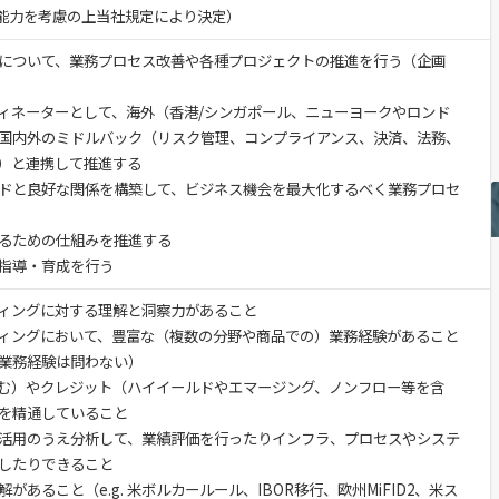
験・能力を考慮の上当社規定により決定）
について、業務プロセス改善や各種プロジェクトの推進を行う（企画
ィネーターとして、海外（香港/シンガポール、ニューヨークやロンド
国内外のミドルバック（リスク管理、コンプライアンス、決済、法務、
）と連携して推進する
ドと良好な関係を構築して、ビジネス機会を最大化するべく業務プロセ
るための仕組みを推進する
指導・育成を行う
ィングに対する理解と洞察力があること
ィングにおいて、豊富な（複数の分野や商品での）業務経験があること
業務経験は問わない）
む）やクレジット（ハイイールドやエマージング、ノンフロー等を含
を精通していること
活用のうえ分析して、業績評価を行ったりインフラ、プロセスやシステ
したりできること
あること（e.g. 米ボルカールール、IBOR移行、欧州MiFID2、米ス