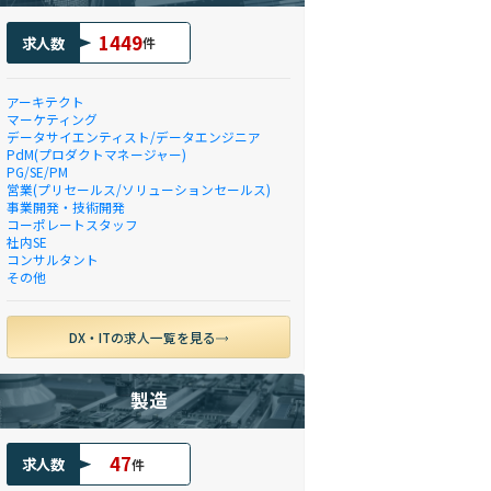
1449
求人数
件
アーキテクト
マーケティング
データサイエンティスト/データエンジニア
PdM(プロダクトマネージャー)
PG/SE/PM
営業(プリセールス/ソリューションセールス)
事業開発・技術開発
コーポレートスタッフ
社内SE
コンサルタント
その他
DX・ITの求人一覧を見る
製造
47
求人数
件