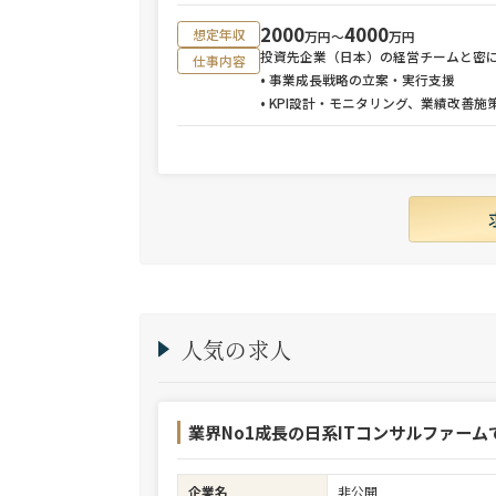
2000
4000
想定年収
万円〜
万円
投資先企業（日本）の経営チームと密
仕事内容
• 事業成長戦略の立案・実行支援
• KPI設計・モニタリング、業績改善施
人気の求人
業界No1成長の日系ITコンサルファーム
企業名
非公開