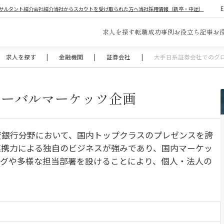
サルタント紹介
会社紹介
当社からスカウトを受け取られた方へ
当社採用情報（新卒・中途）
求人を探す
転職成功事例
お役立ち記事
お
求人を探す
|
金融機関
|
証券会社
|
大手日系証券会社でのグ
ローバルマーケッツ企画
投資銀行分野において、国内トップクラスのプレゼンスを誇
連携力による独自のビジネスが強みであり、国内マーケッ
ングや多様な担当部署を設けることにより、個人・法人の