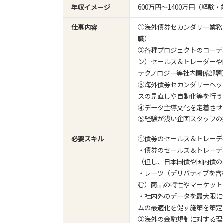
年収イメージ
600万円〜1400万円（経
仕事内容
①海外債券セカンダリー業務
職）
②各種プロジェクトのコーデ
ン）セールス＆トレーダーや
テクノロジー等社内関係部署
③海外債券セカンダリーヘッ
スの見直しや自動化等を行う
④データ主導文化を定着させ
⑤経験が浅い企画スタッフの
必要スキル
①債券のセールス＆トレーデ
・債券のセールス＆トレーデ
（但し、日本国債や国内債の
・レーツ（デリバティブを含
む）商品の特性やマーケット
・社内外のデータを最大限に
ムの最適化を促す施策を策定
②海外の金融規制に対する理解が