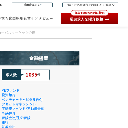
EN
採用企業の方
CxO・社外取締役をお探しの企業の方
年収1000万円超に特化
役立ち動画
採用企業インタビュー
→
厳選求人を紹介依頼
ローバルマーケッツ企画
金融機関
1035
求人数
件
PEファンド
投資銀行
ベンチャーキャピタル(VC)
アセットマネジメント
不動産ファンド/不動産金融
M&A仲介
保険会社/生命保険
銀行
証券会社