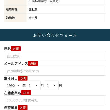
6. 高い語学力（英語力）
雇用形態
正社員
勤務地
東京都
お問い合わせフォーム
氏名
必須
メールアドレス
必須
生年月日
必須
年
月
日
在籍企業名
必須
希望業界
必須