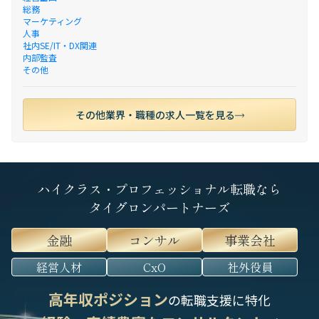
総務
マーケティング
人事
社内SE/IT・DX関連
内部監査
その他
その他業界・職種の求人一覧を見る
ハイクラス・プロフェッショナル転職なら
タイグロンパートナーズ
金融
コンサル
事業会社
経営人材
CxO
社外役員
高年収ポジション
の転職支援に特化