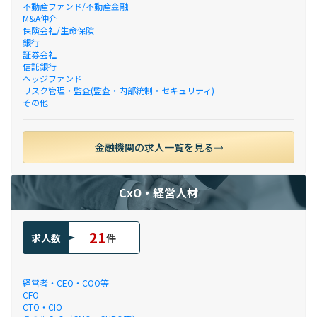
不動産ファンド/不動産金融
M&A仲介
保険会社/生命保険
銀行
証券会社
信託銀行
ヘッジファンド
リスク管理・監査(監査・内部統制・セキュリティ)
その他
金融機関の求人一覧を見る
CxO・経営人材
21
求人数
件
経営者・CEO・COO等
CFO
CTO・CIO