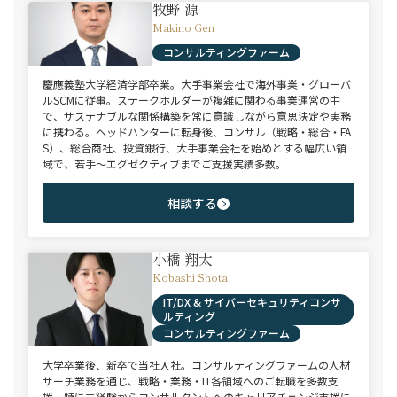
牧野 源
Makino Gen
コンサルティングファーム
慶應義塾大学経済学部卒業。大手事業会社で海外事業・グローバ
ルSCMに従事。ステークホルダーが複雑に関わる事業運営の中
で、サステナブルな関係構築を常に意識しながら意思決定や実務
に携わる。ヘッドハンターに転身後、コンサル（戦略・総合・FA
S）、総合商社、投資銀行、大手事業会社を始めとする幅広い領
域で、若手～エグゼクティブまでご支援実績多数。
相談する
小橋 翔太
Kobashi Shota
IT/DX & サイバーセキュリティコンサ
ルティング
コンサルティングファーム
大学卒業後、新卒で当社入社。コンサルティングファームの人材
サーチ業務を通じ、戦略・業務・IT各領域へのご転職を多数支
援。特に未経験からコンサルタントへのキャリアチェンジ支援に