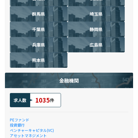
群馬県
埼玉県
千葉県
静岡県
兵庫県
広島県
熊本県
金融機関
1035
求人数
件
PEファンド
投資銀行
ベンチャーキャピタル(VC)
アセットマネジメント