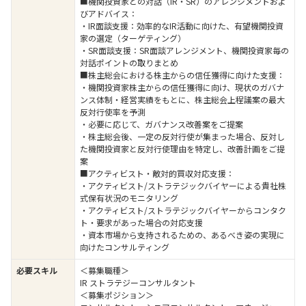
■機関投資家との対話（IR・SR）のアレンジメントおよ
びアドバイス：
・IR面談支援：効率的なIR活動に向けた、有望機関投資
家の選定（ターゲティング）
・SR面談支援：SR面談アレンジメント、機関投資家毎の
対話ポイントの取りまとめ
■株主総会における株主からの信任獲得に向けた支援：
・機関投資家株主からの信任獲得に向け、現状のガバナ
ンス体制・経営実績をもとに、株主総会上程議案の最大
反対行使率を予測
・必要に応じて、ガバナンス改善案をご提案
・株主総会後、一定の反対行使が集まった場合、反対し
た機関投資家と反対行使理由を特定し、改善計画をご提
案
■アクティビスト・敵対的買収対応支援：
・アクティビスト/ストラテジックバイヤーによる貴社株
式保有状況のモニタリング
・アクティビスト/ストラテジックバイヤーからコンタク
ト・要求があった場合の対応支援
・資本市場から支持されるための、あるべき姿の実現に
向けたコンサルティング
必要スキル
＜募集職種＞
IR ストラテジーコンサルタント
＜募集ポジション＞