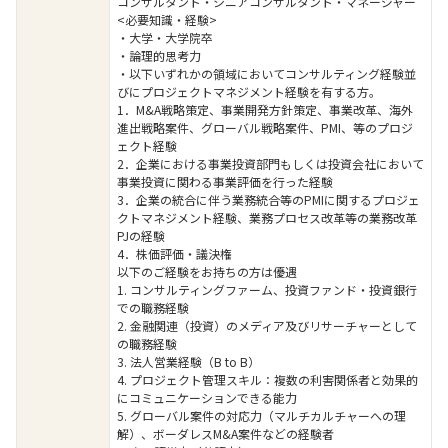
コンサルタント・シニアコンサルタント・マネージャー
<必要知識・経験>
・大学・大学院卒
・論理的思考力
・以下いずれかの領域においてコンサルティング経験並
びにプロジェクトマネジメント経験を有する方。
1．M&A戦略策定、事業開発方針策定、事業改革、海外
進出戦略案件、グローバル戦略案件、PMI、等のプロジ
ェクト経験
2．企業における事業投資部門もしくは投資会社において
事業投資に関わる事業評価を行った経験
3．企業の統合に伴う業務統合等のPMIに関するプロジェ
クトマネジメント経験、業務プロセス改革等の業務改革
PJの経験
4．株価評価・議決権
以下のご経験をお持ちの方は優遇
1. コンサルティングファーム、投資ファンド・投資銀行
での職務経験
2. 金融関連（投資）のメディア及びリサーチャーとして
の職務経験
3. 法人営業経験（B to B）
4. プロジェクト管理スキル：複数の利害関係者と効果的
にコミュニケーションできる能力
5. グローバル案件の対応力（マルチカルチャーへの理
解）、ボーダレスM&A案件などの経験者