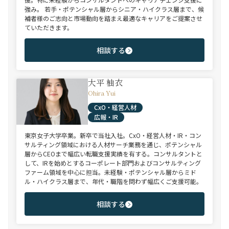
強み。 若手・ポテンシャル層からシニア・ハイクラス層まで、候
補者様のご志向と市場動向を踏まえ最適なキャリアをご提案させ
ていただきます。
相談する
大平 柚衣
Ohira Yui
CxO・経営人材
広報・IR
東京女子大学卒業。新卒で当社入社。CxO・経営人材・IR・コン
サルティング領域における人材サーチ業務を通じ、ポテンシャル
層からCEOまで幅広い転職支援実績を有する。コンサルタントと
して、IRを始めとするコーポレート部門およびコンサルティング
ファーム領域を中心に担当。未経験・ポテンシャル層からミド
ル・ハイクラス層まで、年代・職階を問わず幅広くご支援可能。
相談する