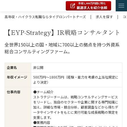
年収1,000万円超に特化
厳選求人を紹介依頼
高年収・ハイクラス転職ならタイグロンパートナーズ
|
求人を探す
|
コ
【EYP-Strategy】IR戦略コンサルタント
全世界150以上の国・地域に700以上の拠点を持つ外資系
総合コンサルティングファーム。
企業名
非公開
年収イメージ
500万円〜1800万円（経験・能力を考慮の上当社規定に
より決定）
仕事内容
●チーム紹介
ストラテジーチームは、戦略コンサルティングサービス
をリードし、独自のセクターや企業に関する専門知識に
加え、詳細な市場・競合分析、顧客調査などから得たデ
ータやインサイトをもとに実行可能な成長戦略の策定を
支援します。
●業務内容