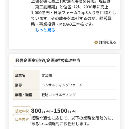
上場を機に売上100億円規模を突破。現在は
「第三創業期」と位置づけ、2030年に売上
1,000億円・日系ファームTop3入りを目標とし
ています。その成長を牽引するのが、経営戦
略・事業投資・M&Aの三本柱です。
⋯
もっと見る
詳細を見る
経営企画室/渋谷/企画/経営管理担当
企業名
非公開
業界
コンサルティングファーム
業種・職種
戦略コンサルティング
800
1500
万円〜
万円
想定年収
経験や適性に応じて、以下の業務を段階的に、
仕事内容
あるいは横断的にお任せします。