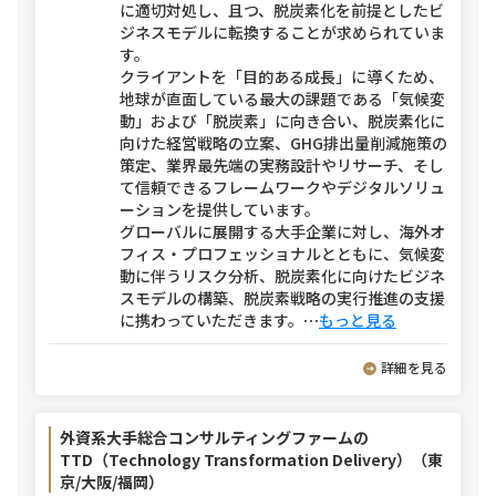
に適切対処し、且つ、脱炭素化を前提としたビ
ジネスモデルに転換することが求められていま
す。
クライアントを「目的ある成長」に導くため、
地球が直面している最大の課題である「気候変
動」および「脱炭素」に向き合い、脱炭素化に
向けた経営戦略の立案、GHG排出量削減施策の
策定、業界最先端の実務設計やリサーチ、そし
て信頼できるフレームワークやデジタルソリュ
ーションを提供しています。
グローバルに展開する大手企業に対し、海外オ
フィス・プロフェッショナルとともに、気候変
動に伴うリスク分析、脱炭素化に向けたビジネ
スモデルの構築、脱炭素戦略の実行推進の支援
に携わっていただきます。
⋯
もっと見る
詳細を見る
外資系大手総合コンサルティングファームの
TTD（Technology Transformation Delivery）（東
京/大阪/福岡）