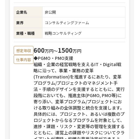
企業名
非公開
業界
コンサルティングファーム
業種・職種
戦略コンサルティング
600
1500
万円〜
万円
想定年収
◆PGMO・PMO支援
仕事内容
組織・企業の経営戦略を支えるIT・Digital戦
略に沿って、事業・業務の変革
(Transformation)を推進するにあたり、変革
プログラム/プロジェクトのマネジメント手
法・手順のデザインを支援するとともに、実行
段階においても、推進主体(PGMO, PMO等)に
寄り添い、変革プログラム/プロジェクトにお
ける取り組みの全体調整と統合を支援します。
具体的には、プロジェクト、あるいは複数のプ
ロジェクトからなるプログラムを対象として、
進捗・課題・リスク・変更等の管理を支援する
とともに、運営上の課題やリスクについてクラ
イアントが適時・的確な意思決定ができるよ