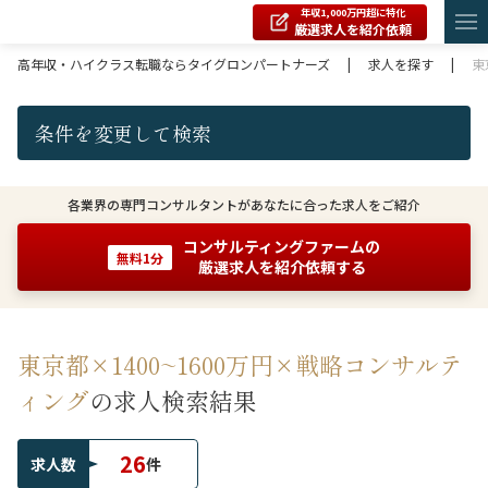
年収1,000万円超に特化
厳選求人を紹介依頼
高年収・ハイクラス転職ならタイグロンパートナーズ
|
求人を探す
|
東
条件を変更して検索
各業界の専門コンサルタントがあなたに合った求人をご紹介
コンサルティングファームの
無料1分
厳選求人を紹介依頼する
東京都×1400~1600万円×戦略コンサルテ
ィング
の求人検索結果
26
求人数
件