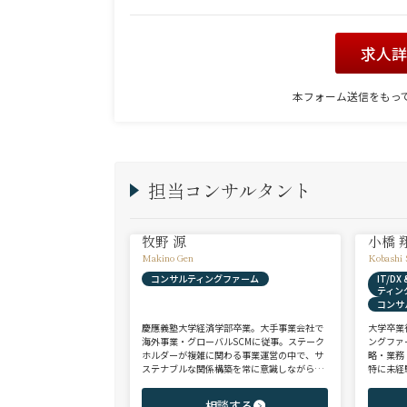
求人
本フォーム送信をもっ
担当コンサルタント
牧野 源
小橋 
Makino Gen
Kobashi 
コンサルティングファーム
IT/D
ティン
コンサ
慶應義塾大学経済学部卒業。大手事業会社で
大学卒業
海外事業・グローバルSCMに従事。ステーク
ングファ
ホルダーが複雑に関わる事業運営の中で、サ
略・業務
ステナブルな関係構築を常に意識しながら意
特に未経
思決定や実務に携わる。ヘッドハンターに転
チェンジ
身後、コンサル（戦略・総合・FAS）、総合
からシニ
相談する