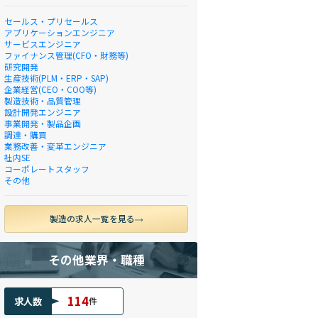
セールス・プリセールス
アプリケーションエンジニア
サービスエンジニア
ファイナンス管理(CFO・財務等)
研究開発
生産技術(PLM・ERP・SAP)
企業経営(CEO・COO等)
製造技術・品質管理
設計開発エンジニア
事業開発・製品企画
調達・購買
業務改善・変革エンジニア
社内SE
コーポレートスタッフ
その他
製造の求人一覧を見る
その他業界・職種
114
求人数
件