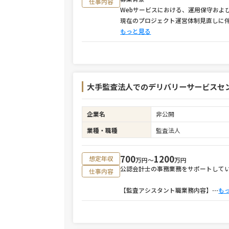
仕事内容
Webサービスにおける、運用保守およ
現在のプロジェクト運営体制見直しに
もっと見る
大手監査法人でのデリバリーサービスセ
企業名
非公開
業種・職種
監査法人
700
1200
想定年収
万円〜
万円
公認会計士の事務業務をサポートして
仕事内容
【監査アシスタント職業務内容】
⋯
も