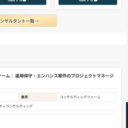
市場動向を踏まえ最適なキャリアを
領域を中心に担当。未経験・ポテンシャル層
せていただきます。
からミドル・ハイクラス層まで、年代・職階
を問わず幅広くご支援可能。
コンサルタント一覧
ァーム｜ 運用保守・エンハンス案件のプロジェクトマネージ
業界
コンサルティングファーム
ュリティコンサルティング