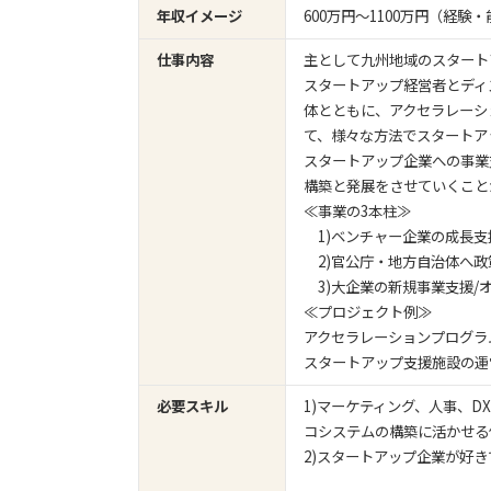
年収イメージ
600万円〜1100万円（経
仕事内容
主として九州地域のスタート
スタートアップ経営者とディ
体とともに、アクセラレーシ
て、様々な方法でスタートア
スタートアップ企業への事業
構築と発展をさせていくこと
≪事業の3本柱≫
1)ベンチャー企業の成長
2)官公庁・地方自治体へ政
3)大企業の新規事業支援/
≪プロジェクト例≫
アクセラレーションプログラ
スタートアップ支援施設の運
必要スキル
1)マーケティング、人事、
コシステムの構築に活かせ
2)スタートアップ企業が好