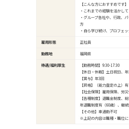
【こんな方におすすめです】
・これまでの経験を活かして
・グループ各社や、行政、パ
方
・自ら学び続け、プロフェッ
雇用形態
正社員
勤務地
福岡県
待遇/福利厚生
【勤務時間】9:30-17:30
【休日・休暇】土日祝日、年
【賞与】年3回
【昇格】（能力査定の上）有
【社会保険】雇用保険、労災
【各種制度】退職金制度、総
年退職制度有（60歳）、継続
【その他】車通勤不可
※上記の内容は職種・職位に