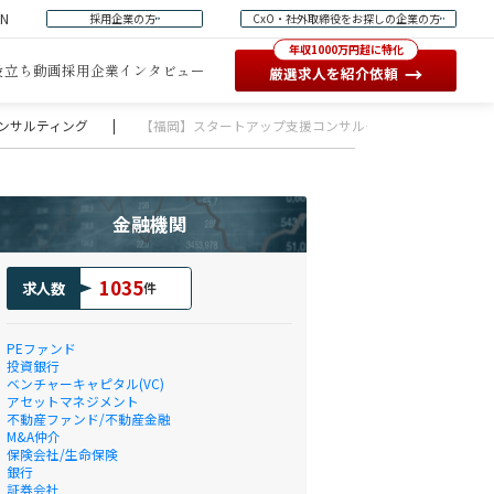
EN
採用企業の方
CxO・社外取締役をお探しの企業の方
年収1000万円超に特化
役立ち動画
採用企業インタビュー
→
厳選求人を紹介依頼
ンサルティング
|
【福岡】スタートアップ支援コンサルタント
金融機関
1035
求人数
件
PEファンド
投資銀行
ベンチャーキャピタル(VC)
アセットマネジメント
不動産ファンド/不動産金融
M&A仲介
保険会社/生命保険
銀行
証券会社