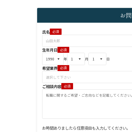
お問
氏名
必須
生年月日
必須
年
月
日
希望業界
必須
ご相談内容
必須
お時間ありましたら任意項目も入力してください。