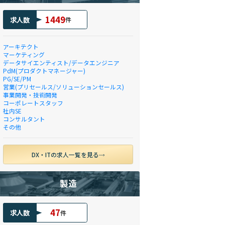
1449
求人数
件
アーキテクト
マーケティング
データサイエンティスト/データエンジニア
PdM(プロダクトマネージャー)
PG/SE/PM
営業(プリセールス/ソリューションセールス)
事業開発・技術開発
コーポレートスタッフ
社内SE
コンサルタント
その他
DX・ITの求人一覧を見る
製造
47
求人数
件