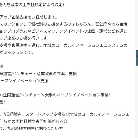
験・能力を考慮の上当社規定により決定）
アップ企業支援をお任せします。
スカッションして個社別の支援をするのはもちろん、官公庁や地方自治
ョンプログラムやビジネスマッチングイベントの企画・運営なども通じ
ップ企業の支援を行います。
支援や官民連携を通じ、地域のローカルイノベーションエコシステムの
がミッションです。
支援
策提言/ベンチャー・産業政策の立案、支援
オープンイノベーション支援
ム企画運営/ベンチャー×大手のオープンイノベーション事業/
営/
DX、VC経験等、スタートアップ支援及び地域のローカルイノベーションエ
る何らかの実務経験や専門知識がある方
きで、九州の地方創生に関わりたい方