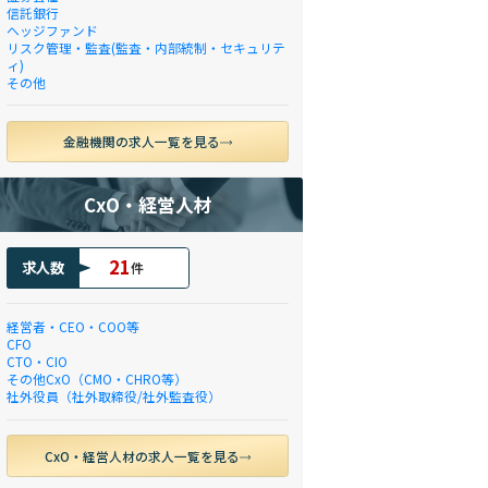
信託銀行
ヘッジファンド
リスク管理・監査(監査・内部統制・セキュリテ
ィ)
その他
金融機関の求人一覧を見る
CxO・経営人材
21
求人数
件
経営者・CEO・COO等
CFO
CTO・CIO
その他CxO（CMO・CHRO等）
社外役員（社外取締役/社外監査役）
CxO・経営人材の求人一覧を見る