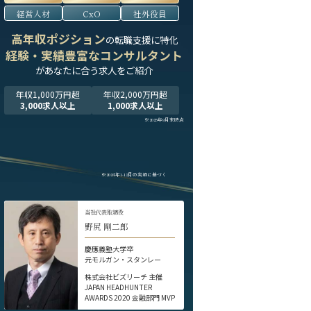
経営人材
CxO
社外役員
高年収ポジション
の転職支援に特化
経験・実績豊富なコンサルタント
が
あなたに合う求人をご紹介
年収1,000万円超
年収2,000万円超
3,000求人以上
1,000求人以上
※2025年9月末時点
※2024年1-12月の実績に基づく
当社代表取締役
野尻 剛二郎
慶應義塾大学卒
元モルガン・スタンレー
株式会社ビズリーチ 主催
JAPAN HEADHUNTER
AWARDS 2020 金融部門 MVP