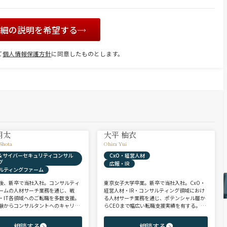
詳細の説明を希望する
て
個人情報保護方針
に同意したものとします。
翔太
大平 柚衣
Shota
Ohira Yui
X & サイバーセキュリティコンサル
CxO・経営人材
グ
広報・IR
ルティングファーム
後、新卒で当社入社。コンサルティ
東京女子大学卒業。新卒で当社入社。CxO・
ームの人材サーチ業務を通じ、戦
経営人材・IR・コンサルティング領域におけ
・IT各領域へのご転職を多数支援。
る人材サーチ業務を通じ、ポテンシャル層か
験からコンサルタントへのキャリア
らCEOまで幅広い転職支援実績を有する。コ
支援に強み。 若手・ポテンシャル層
ンサルタントとして、IRを始めとするコーポ
ア・ハイクラス層まで、候補者様の
レート部門およびコンサルティングファーム
相談する
相談する