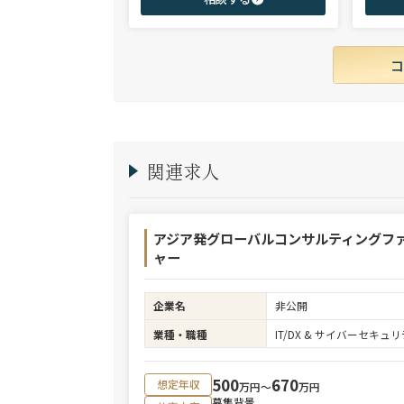
商社、投資銀行、大手事業会社を始めとする
ご志向と
幅広い領域で、若手～エグゼクティブまでご
ご提案さ
支援実績多数。
関連求人
アジア発グローバルコンサルティングフ
ャー
企業名
非公開
業種・職種
IT/DX & サイバーセキ
500
670
想定年収
万円〜
万円
募集背景