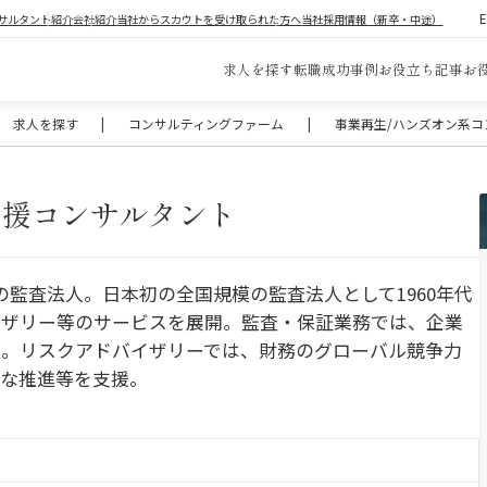
サルタント紹介
会社紹介
当社からスカウトを受け取られた方へ
当社採用情報（新卒・中途）
求人を探す
転職成功事例
お役立ち記事
お
求人を探す
|
コンサルティングファーム
|
事業再生/ハンズオン系コ
支援コンサルタント
の監査法人。日本初の全国規模の監査法人として1960年代
イザリー等のサービスを展開。監査・保証業務では、企業
援。リスクアドバイザリーでは、財務のグローバル競争力
切な推進等を支援。