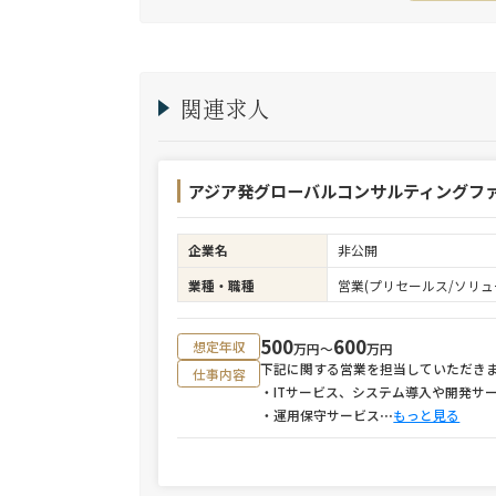
関連求人
アジア発グローバルコンサルティングファ
企業名
非公開
業種・職種
営業(プリセールス/ソリュ
500
600
想定年収
万円〜
万円
下記に関する営業を担当していただき
仕事内容
・ITサービス、システム導入や開発サ
・運用保守サービス
⋯
もっと見る