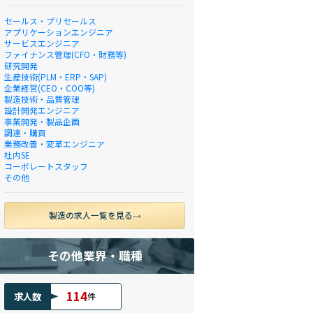
セールス・プリセールス
アプリケーションエンジニア
サービスエンジニア
ファイナンス管理(CFO・財務等)
研究開発
生産技術(PLM・ERP・SAP)
企業経営(CEO・COO等)
製造技術・品質管理
設計開発エンジニア
事業開発・製品企画
調達・購買
業務改善・変革エンジニア
社内SE
コーポレートスタッフ
その他
製造の求人一覧を見る
その他業界・職種
114
求人数
件