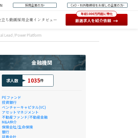
EN
採用企業の方
CxO・社外取締役をお探しの企業の方
年収1000万円超に特化
役立ち動画
採用企業インタビュー
→
厳選求人を紹介依頼
Lead /Power Platform
金融機関
1035
求人数
件
PEファンド
投資銀行
ベンチャーキャピタル(VC)
アセットマネジメント
不動産ファンド/不動産金融
M&A仲介
保険会社/生命保険
銀行
証券会社