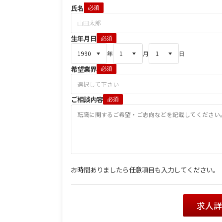
氏名
必須
生年月日
必須
年
月
日
希望業界
必須
ご相談内容
必須
お時間ありましたら任意項目も入力してください。
求人