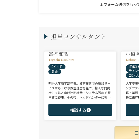
本フォーム送信をもっ
担当コンサルタント
富樫 和弘
小橋 
Togashi Kazuhiro
Kobashi 
DX・IT
IT/D
ティン
製造
コンサ
明治大学商学部卒業。教育業界での新規サー
大学卒業
ビス立ち上げや教室運営を経て、輸入専門商
ングファ
社にて法人向け計測機器・システム等の拡販
略・業務
営業に従事。その後、ヘッドハンターに転身
特に未経
し、日系大手人材紹介会社（JAC Recruitmen
チェンジ
t）、外資大手人材紹介会社（Adecco）を経
からシニ
相談する
て当社に参画。 製造全般/プラントエンジニ
ご志向と
アリング/物流/SIer/SaaSまで幅広い領域、職
ご提案さ
種全般でのご支援が可能。これまで2500名超
の候補者様と面談、200名を超える転職支援
実績を有する。