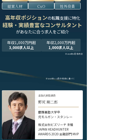
経営人材
CxO
社外役員
高年収ポジション
の転職支援に特化
経験・実績豊富なコンサルタント
が
あなたに合う求人をご紹介
年収1,000万円超
年収2,000万円超
3,000求人以上
1,000求人以上
※2025年9月末時点
※2024年1-12月の実績に基づく
当社代表取締役
野尻 剛二郎
慶應義塾大学卒
元モルガン・スタンレー
株式会社ビズリーチ 主催
JAPAN HEADHUNTER
AWARDS 2020 金融部門 MVP