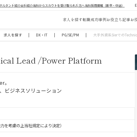
サルタント紹介
会社紹介
当社からスカウトを受け取られた方へ
当社採用情報（新卒・中途）
求人を探す
転職成功事例
お役立ち記事
お
求人を探す
|
DX・IT
|
PG/SE/PM
|
大手外資系SIerでのTechnical 
 Lead /Power Platform
er。
グ、ビジネスソリューション
・能力を考慮の上当社規定により決定）