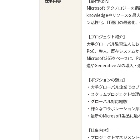
仕事内容
【部門紹介】
Microsoft テクノロジ
knowledgeやリソース
ン活性化、IT運用の最適化
【プロジェクト紹介】
大手グローバル監査法人にお
PoC、導入、既存システム
Microsoft365をベースに、Po
進やGenerative AIの導
【ポジションの魅力】
・大手グローバル企業でのプ
・スクラムプロジェクト管理
・グローバル対応経験
・様々なコラボレーション系
・最新のMicrosoft製品
【仕事内容】
・プロジェクトマネジメント