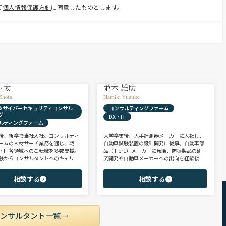
て
個人情報保護方針
に同意したものとします。
翔太
並木 雄助
Shota
Namiki Yusuke
X & サイバーセキュリティコンサル
コンサルティングファーム
グ
DX・IT
ルティングファーム
後、新卒で当社入社。コンサルティ
大学卒業後、大手計測器メーカーに入社し、
ームの人材サーチ業務を通じ、戦
自動車試験装置の設計開発に従事。自動車部
・IT各領域へのご転職を多数支援。
品（Tier1）メーカーに転職、防振製品の研
験からコンサルタントへのキャリア
究開発や自動車メーカーへの出向を経験後、
支援に強み。 若手・ポテンシャル層
ヘッドハンターに転身。コンサルティング・
ア・ハイクラス層まで、候補者様の
製造領域を中心に、SIer・メガバンク・VCな
相談する
相談する
市場動向を踏まえ最適なキャリアを
ど幅広いご支援実績。 【受賞歴】 ・日経転職
せていただきます。
版 Performance Award Executive部門 MVP ・
日系総合コンサルティング企業 入社実績 個人
賞受賞 ・外資系エンジニアリング企業 コンサ
ルティング事業部 入社実績3位
コンサルタント一覧