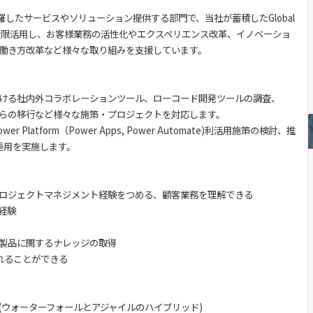
ーを網羅したサービスやソリューション提供する部門で、当社が蓄積したGlobal
を最大限活用し、お客様業務の活性化やエクスペリエンス改革、イノベーショ
、働き方改革など様々な取り組みを支援しています。
ける社内外コラボレーションツール、ローコード開発ツールの調査、
からの移行など様々な施策・プロジェクトを対応します。
wer Platform（Power Apps, Power Automate)利活用施策の検討、推
入・運用を実施します。
ロジェクトマネジメント経験をつめる、顧客業務を理解できる
経験
製品に関するナレッジの取得
に触れることができる
(ウォーターフォールとアジャイルのハイブリッド)