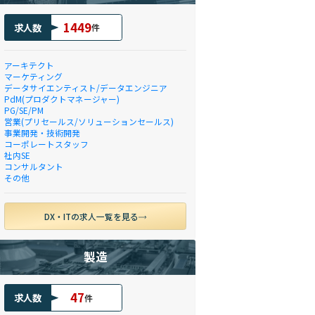
1449
求人数
件
アーキテクト
マーケティング
データサイエンティスト/データエンジニア
PdM(プロダクトマネージャー)
PG/SE/PM
営業(プリセールス/ソリューションセールス)
事業開発・技術開発
コーポレートスタッフ
社内SE
コンサルタント
その他
DX・ITの求人一覧を見る
製造
47
求人数
件