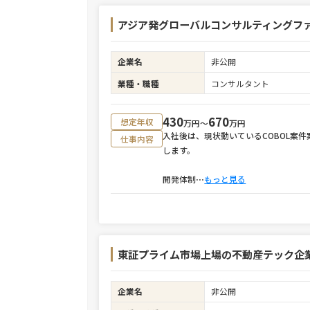
アジア発グローバルコンサルティングファー
企業名
非公開
業種・職種
コンサルタント
430
670
想定年収
万円〜
万円
入社後は、現状動いているCOBOL案
仕事内容
します。
開発体制
⋯
もっと見る
東証プライム市場上場の不動産テック企
企業名
非公開