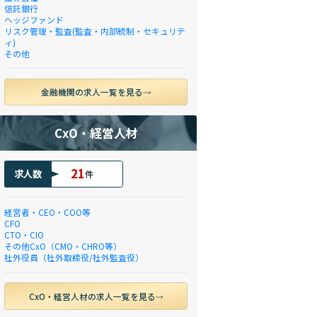
信託銀行
ヘッジファンド
リスク管理・監査(監査・内部統制・セキュリテ
ィ)
その他
金融機関の求人一覧を見る
CxO・経営人材
21
求人数
件
経営者・CEO・COO等
CFO
CTO・CIO
その他CxO（CMO・CHRO等）
社外役員（社外取締役/社外監査役）
CxO・経営人材の求人一覧を見る