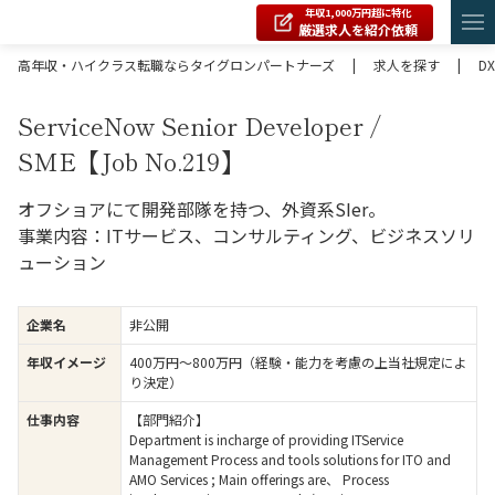
年収1,000万円超に特化
厳選求人を紹介依頼
高年収・ハイクラス転職ならタイグロンパートナーズ
|
求人を探す
|
DX
ServiceNow Senior Developer /
SME【Job No.219】
オフショアにて開発部隊を持つ、外資系SIer。
事業内容：ITサービス、コンサルティング、ビジネスソリ
ューション
企業名
非公開
年収イメージ
400万円〜800万円（経験・能力を考慮の上当社規定によ
り決定）
仕事内容
【部門紹介】
Department is incharge of providing ITService
Management Process and tools solutions for ITO and
AMO Services ; Main offerings are、 Process