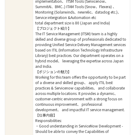
implementation、 ITSM Tools (Servicenow、
SummitAI、BMC..) ITAM Tools (Snow、Flexera) 、
Monitoring (Solarwinds、newrelic、datadog etc.)、
Service intergration &Automation etc
total department size is 80 (Japan and India)
【プロジェクト紹介】
The IT Service Management (ITSM) team is a highly
skilled and diverse group of professionals dedicated to
providing Unified Service Delivery Management services
based on ITIL (Information Technology Infrastructure
Library) best practices. Our department operates on a
hybrid model、 leveraging the expertise across Japan
and India.
【ポジションの魅力】
Working for this team offers the opportunity to be part
of a diverse and skilled group、 apply ITIL best
practices & Servicenow capabilities、 and collaborate
across multiple locations. It provides a dynamic、
customer-centric environment with a strong focus on
continuous improvement、 professional
development、 and impactful IT service management.
【仕事内容】
Responsibilities:
・Good understanding in ServiceNow Development -
Should be able to convey the Capabilities of