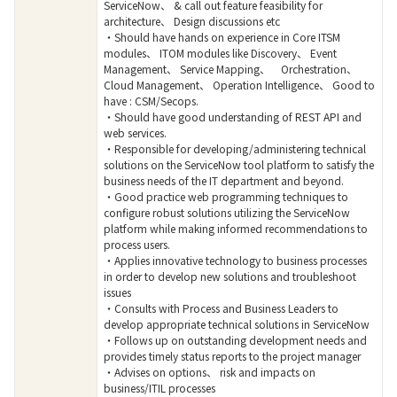
ServiceNow、 & call out feature feasibility for
architecture、 Design discussions etc
・Should have hands on experience in Core ITSM
modules、 ITOM modules like Discovery、 Event
Management、 Service Mapping、 Orchestration、
Cloud Management、 Operation Intelligence、 Good to
have : CSM/Secops.
・Should have good understanding of REST API and
web services.
・Responsible for developing/administering technical
solutions on the ServiceNow tool platform to satisfy the
business needs of the IT department and beyond.
・Good practice web programming techniques to
configure robust solutions utilizing the ServiceNow
platform while making informed recommendations to
process users.
・Applies innovative technology to business processes
in order to develop new solutions and troubleshoot
issues
・Consults with Process and Business Leaders to
develop appropriate technical solutions in ServiceNow
・Follows up on outstanding development needs and
provides timely status reports to the project manager
・Advises on options、 risk and impacts on
business/ITIL processes