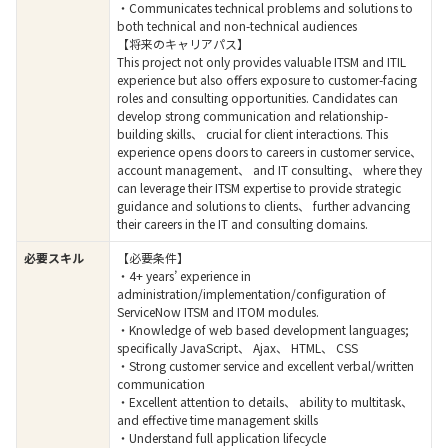
・Communicates technical problems and solutions to
both technical and non-technical audiences
【将来のキャリアパス】
This project not only provides valuable ITSM and ITIL
experience but also offers exposure to customer-facing
roles and consulting opportunities. Candidates can
develop strong communication and relationship-
building skills、 crucial for client interactions. This
experience opens doors to careers in customer service、
account management、 and IT consulting、 where they
can leverage their ITSM expertise to provide strategic
guidance and solutions to clients、 further advancing
their careers in the IT and consulting domains.
必要スキル
【必要条件】
・4+ years’ experience in
administration/implementation/configuration of
ServiceNow ITSM and ITOM modules.
・Knowledge of web based development languages;
specifically JavaScript、 Ajax、 HTML、 CSS
・Strong customer service and excellent verbal/written
communication
・Excellent attention to details、 ability to multitask、
and effective time management skills
・Understand full application lifecycle