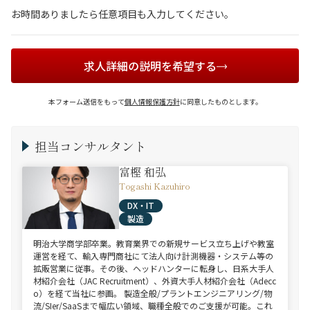
お時間ありましたら任意項目も入力してください。
求人詳細の説明を希望する
本フォーム送信をもって
個人情報保護方針
に同意したものとします。
担当コンサルタント
富樫 和弘
Togashi Kazuhiro
DX・IT
製造
明治大学商学部卒業。教育業界での新規サービス立ち上げや教室
運営を経て、輸入専門商社にて法人向け計測機器・システム等の
拡販営業に従事。その後、ヘッドハンターに転身し、日系大手人
材紹介会社（JAC Recruitment）、外資大手人材紹介会社（Adecc
o）を経て当社に参画。 製造全般/プラントエンジニアリング/物
流/SIer/SaaSまで幅広い領域、職種全般でのご支援が可能。これ