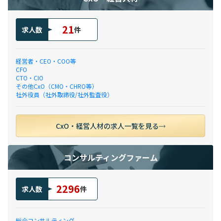
21
求人数
件
経営者・CEO・COO等
CFO
CTO・CIO
その他CxO（CMO・CHRO等）
社外役員（社外取締役/社外監査役）
CxO・経営人材の求人一覧を見る
コンサルティングファーム
2296
求人数
件
総合コンサルティング