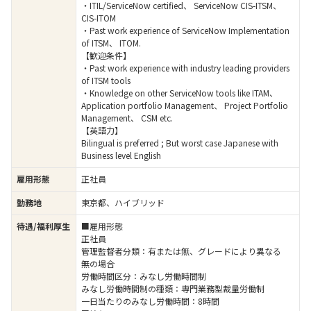
・ITIL/ServiceNow certified、 ServiceNow CIS-ITSM、
CIS-ITOM
・Past work experience of ServiceNow Implementation
of ITSM、 ITOM.
【歓迎条件】
・Past work experience with industry leading providers
of ITSM tools
・Knowledge on other ServiceNow tools like ITAM、
Application portfolio Management、 Project Portfolio
Management、 CSM etc.
【英語力】
Bilingual is preferred ; But worst case Japanese with
Business level English
雇用形態
正社員
勤務地
東京都、ハイブリッド
待遇/福利厚生
■雇用形態
正社員
管理監督者分類：有または無、グレードにより異なる
無の場合
労働時間区分：みなし労働時間制
みなし労働時間制の種類：専門業務型裁量労働制
一日当たりのみなし労働時間：8時間