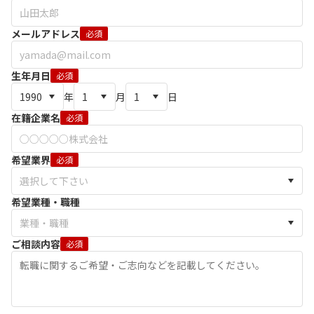
メールアドレス
必須
生年月日
必須
年
月
日
在籍企業名
必須
希望業界
必須
希望業種・職種
ご相談内容
必須