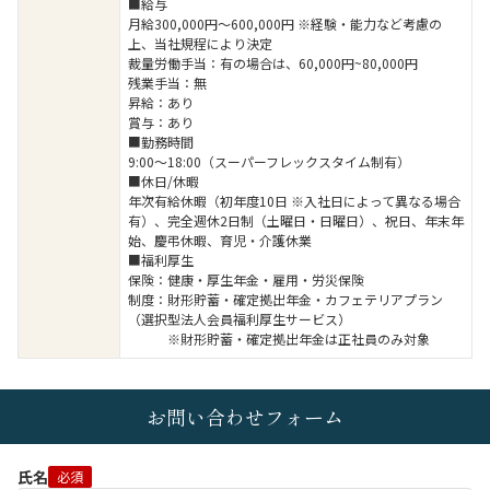
■給与
月給300,000円～600,000円 ※経験・能力など考慮の
上、当社規程により決定
裁量労働手当：有の場合は、60,000円~80,000円
残業手当：無
昇給：あり
賞与：あり
■勤務時間
9:00～18:00（スーパーフレックスタイム制有）
■休日/休暇
年次有給休暇（初年度10日 ※入社日によって異なる場合
有）、完全週休2日制（土曜日・日曜日）、祝日、年末年
始、慶弔休暇、育児・介護休業
■福利厚生
保険：健康・厚生年金・雇用・労災保険
制度：財形貯蓄・確定拠出年金・カフェテリアプラン
（選択型法人会員福利厚生サービス）
※財形貯蓄・確定拠出年金は正社員のみ対象
お問い合わせフォーム
氏名
必須