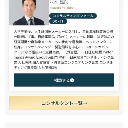
並木 雄助
Namiki Yusuke
コンサルティングファーム
DX・IT
大学卒業後、大手計測器メーカーに入社し、自動車試験装置の設
計開発に従事。自動車部品（Tier1）メーカーに転職、防振製品の
研究開発や自動車メーカーへの出向を経験後、ヘッドハンターに
転身。コンサルティング・製造領域を中心に、SIer・メガバン
ク・VCなど幅広いご支援実績。 【受賞歴】 ・日経転職版 Perfor
mance Award Executive部門 MVP ・日系総合コンサルティング企
業 入社実績 個人賞受賞 ・外資系エンジニアリング企業 コンサル
ティング事業部 入社実績3位
相談する
コンサルタント一覧