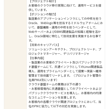
【プロジェクト紹介】
お客様のクラウド移行実現に向けて、運用サービスを提
供しています。
【ポジションの魅力】
製造業のアプリケーションインフラとしての中核を担う
Oracle、 Weblogic等を担当するミドルウェアチームにお
いて、基盤構築・運用の中核を担うベンダーとして、
WebサーバーおよびDBMS関連製品の知識と経験を活か
し、Oracle領域に特化して技術支援を実施するお仕事で
す。
【将来のキャリアパス】
ソリューションアーキテクト、プロジェクトリード、プ
ロジェクトマネージャー、デリバリマネージャ
【仕事内容]
・製造業のお客様のプライベート及びパブリッククラウ
ド基盤チームにて、共通インフラとしてのLinux関連製品
導入、運用をプライムベンダーとして提案～実装～維持
管理まで技術面でリードします。（プロジェクト管理の
社員PMは別にいます）
クラウド基盤チームの業務は以下の通り
・お客様環境内に共通基盤としてのプライベートおよび
パブリッククラウドサービスを導入し、お客様内の円滑
なコミュニケーションを支援します。
お客様内の各種クラウド関連プロジェクトにおいて、当
社のPMと協力して以下の対応を実施します。