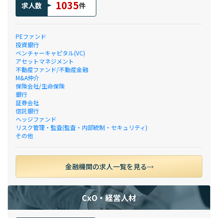
1035
求人数
件
PEファンド
投資銀行
ベンチャーキャピタル(VC)
アセットマネジメント
不動産ファンド/不動産金融
M&A仲介
保険会社/生命保険
銀行
証券会社
信託銀行
ヘッジファンド
リスク管理・監査(監査・内部統制・セキュリティ)
その他
金融機関の求人一覧を見る
CxO・経営人材