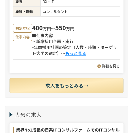
業界
DX・IT
業種・職種
コンサルタント
400
550
万円〜
万円
想定年収
■仕事内容
仕事内容
・新卒採用企画・実行
-年間採用計画の策定（人数・時期・ターゲッ
ト大学の選定）
⋯
もっと見る
詳細を見る
求人をもっとみる
人気の求人
業界No1成長の日系ITコンサルファームでのITコンサル