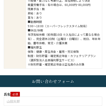
※経験・能力など考慮の上、当社規程により決定
裁量労働手当：有の場合は、60,000円~80,000円
残業手当：無
昇給：あり
賞与：あり
■勤務時間
9:00～18:00（スーパーフレックスタイム制有）
■休日/休暇
年次有給休暇（初年度10日 ※入社日によって異なる場合
有）、完全週休2日制（土曜日・日曜日）、祝日、年末年
始、慶弔休暇、育児・介護休業
■福利厚生
保険：健康・厚生年金・雇用・労災保険
制度：財形貯蓄・確定拠出年金・カフェテリアプラン
（選択型法人会員福利厚生サービス）
※財形貯蓄・確定拠出年金は正社員のみ対象
お問い合わせフォーム
氏名
必須