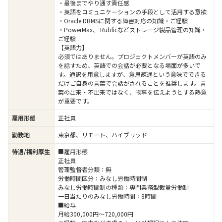
・最後までやり通す責任感
・英語をコミュニケーションの手段として活用する意欲
・Oracle DBMSに関する障害対応の知識・ご経験
・PowerMax、 Rublicなどストレージ製品管理の知識・
ご経験
【英語力】
必須ではありません。プロジェクトメンバーが英語のみ
を話すため、英語での会話が必要となる場面が多いで
す。通訳を用意しますが、意思疎通という意味でできる
だけご自身の言葉で会話がされることを推奨します。言
葉の出来・不出来ではなく、物事を伝えようとする熱意
が重要です。
雇用形態
正社員
勤務地
東京都、リモート、ハイブリッド
待遇/福利厚生
■雇用形態
正社員
管理監督者分類：無
労働時間区分：みなし労働時間制
みなし労働時間制の種類：専門業務型裁量労働制
一日当たりのみなし労働時間：8時間
■給与
月給300,000円～720,000円