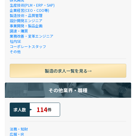
生産技術(PLM・ERP・SAP)
企業経営(CEO・COO等)
製造技術・品質管理
設計開発エンジニア
事業開発・製品企画
調達・購買
業務改善・変革エンジニア
社内SE
コーポレートスタッフ
その他
製造の求人一覧を見る
その他業界・職種
114
求人数
件
法務・知財
広報・IR