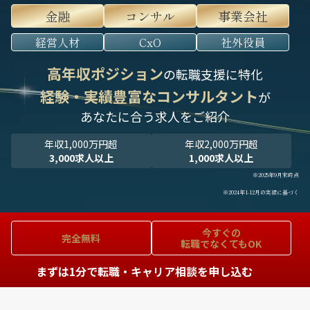
金融
コンサル
事業会社
経営人材
CxO
社外役員
高年収ポジション
の転職支援に特化
経験・実績豊富なコンサルタント
が
あなたに合う求人をご紹介
年収1,000万円超
年収2,000万円超
3,000求人以上
1,000求人以上
※2025年9月末時点
※2024年1-12月の実績に基づく
今すぐの
完全無料
転職でなくてもOK
まずは1分で転職・キャリア相談を申し込む