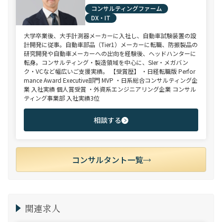
コンサルティングファーム
DX・IT
大学卒業後、大手計測器メーカーに入社し、自動車試験装置の設
計開発に従事。自動車部品（Tier1）メーカーに転職、防振製品の
研究開発や自動車メーカーへの出向を経験後、ヘッドハンターに
転身。コンサルティング・製造領域を中心に、SIer・メガバン
ク・VCなど幅広いご支援実績。 【受賞歴】 ・日経転職版 Perfor
mance Award Executive部門 MVP ・日系総合コンサルティング企
業 入社実績 個人賞受賞 ・外資系エンジニアリング企業 コンサル
ティング事業部 入社実績3位
相談する
コンサルタント一覧
関連求人