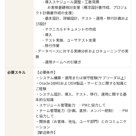
- 導入スケジュール調整・工数見積
‐ お客様基礎検討支援（概念設計書作成、プロジェ
クト計画書作成の支援）
- 基本設計、詳細設計、テスト・運用・移行計画およ
び設計
- テクニカルドキュメントの作成
- 導入
- テスト実施、ユーザテスト支援
- 移行作業
- データベースに対する実績分析およびチューニングの実
施
- 運用チームへの引継ぎ
必要スキル
【必要条件】
・システム構築・運用または保守経験(サブリーダ以上）
・Oracle DBMSおよびEM製品・サービスに関する知識と
ご経験
・システム設計、導入、テスト、移行、運用に関する基
本的な知識
・スケジュール管理能力 …PMと協力して
・チーム管理能力（計画、進捗、メンバー統制） …PM
と協力して
・関係者（お客様、他社、ユーザ部門）とのコミュニケ
ーション
【歓迎条件】