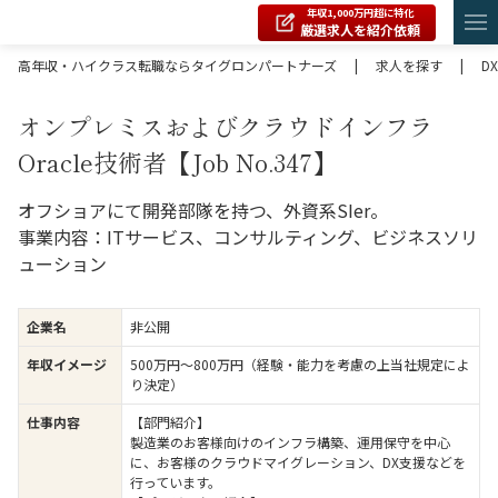
年収1,000万円超に特化
厳選求人を紹介依頼
高年収・ハイクラス転職ならタイグロンパートナーズ
|
求人を探す
|
DX
オンプレミスおよびクラウドインフラ
Oracle技術者【Job No.347】
オフショアにて開発部隊を持つ、外資系SIer。
事業内容：ITサービス、コンサルティング、ビジネスソリ
ューション
企業名
非公開
年収イメージ
500万円〜800万円（経験・能力を考慮の上当社規定によ
り決定）
仕事内容
【部門紹介】
製造業のお客様向けのインフラ構築、運用保守を中心
に、お客様のクラウドマイグレーション、DX支援などを
行っています。