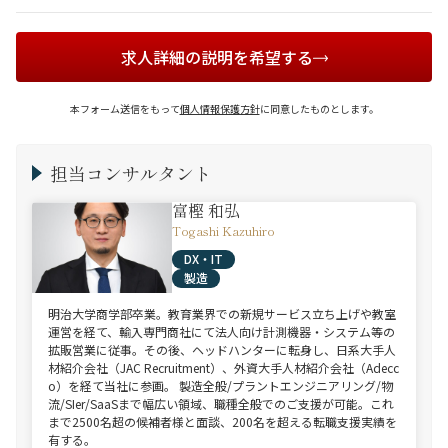
求人詳細の説明を希望する
本フォーム送信をもって
個人情報保護方針
に同意したものとします。
担当コンサルタント
富樫 和弘
Togashi Kazuhiro
DX・IT
製造
明治大学商学部卒業。教育業界での新規サービス立ち上げや教室
運営を経て、輸入専門商社にて法人向け計測機器・システム等の
拡販営業に従事。その後、ヘッドハンターに転身し、日系大手人
材紹介会社（JAC Recruitment）、外資大手人材紹介会社（Adecc
o）を経て当社に参画。 製造全般/プラントエンジニアリング/物
流/SIer/SaaSまで幅広い領域、職種全般でのご支援が可能。これ
まで2500名超の候補者様と面談、200名を超える転職支援実績を
有する。