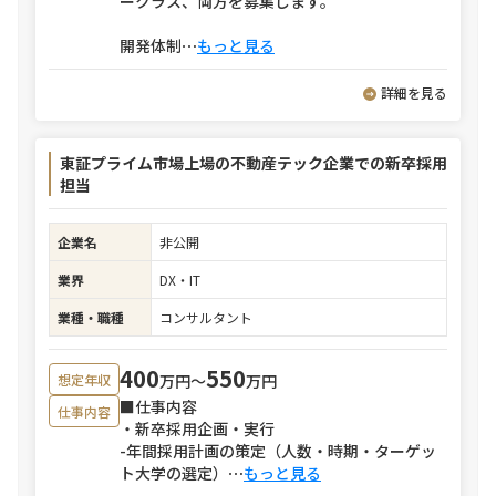
ークラス、両方を募集します。
開発体制
⋯
もっと見る
詳細を見る
東証プライム市場上場の不動産テック企業での新卒採用
担当
企業名
非公開
業界
DX・IT
業種・職種
コンサルタント
400
550
万円〜
万円
想定年収
■仕事内容
仕事内容
・新卒採用企画・実行
-年間採用計画の策定（人数・時期・ターゲッ
ト大学の選定）
⋯
もっと見る