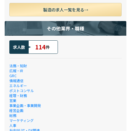
製造の求人一覧を見る
その他業界・職種
114
求人数
件
法務・知財
広報・IR
GRC
情報通信
エネルギー
ポストコンサル
経理・財務
営業
事業企画・事業開発
経営企画
総務
マーケティング
人事
社内SE/IT・DX関連