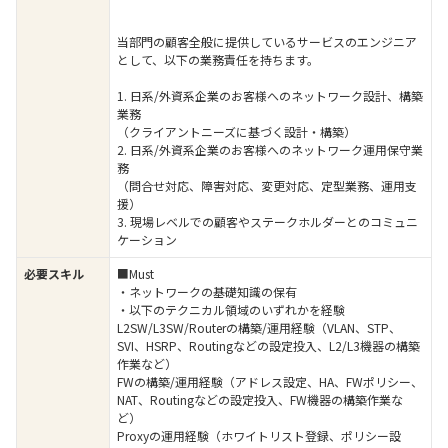
当部門の顧客全般に提供しているサービスのエンジニア
として、以下の業務責任を持ちます。
1. 日系/外資系企業のお客様へのネットワーク設計、構築
業務
（クライアントニーズに基づく設計・構築）
2. 日系/外資系企業のお客様へのネットワーク運用保守業
務
（問合せ対応、障害対応、変更対応、定型業務、運用支
援）
3. 現場レベルでの顧客やステークホルダーとのコミュニ
ケーション
必要スキル
■Must
・ネットワークの基礎知識の保有
・以下のテクニカル領域のいずれかを経験
L2SW/L3SW/Routerの構築/運用経験（VLAN、STP、
SVI、HSRP、Routingなどの設定投入、L2/L3機器の構築
作業など）
FWの構築/運用経験（アドレス設定、HA、FWポリシー、
NAT、Routingなどの設定投入、FW機器の構築作業な
ど）
Proxyの運用経験（ホワイトリスト登録、ポリシー設