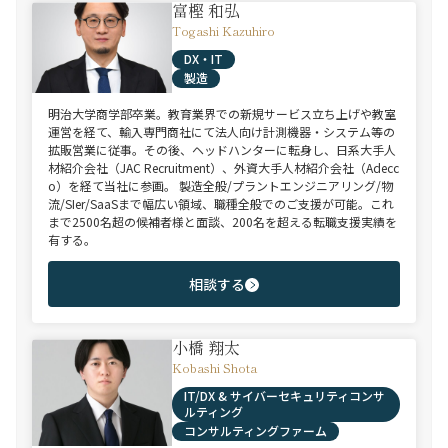
富樫 和弘
Togashi Kazuhiro
DX・IT
製造
明治大学商学部卒業。教育業界での新規サービス立ち上げや教室
運営を経て、輸入専門商社にて法人向け計測機器・システム等の
拡販営業に従事。その後、ヘッドハンターに転身し、日系大手人
材紹介会社（JAC Recruitment）、外資大手人材紹介会社（Adecc
o）を経て当社に参画。 製造全般/プラントエンジニアリング/物
流/SIer/SaaSまで幅広い領域、職種全般でのご支援が可能。これ
まで2500名超の候補者様と面談、200名を超える転職支援実績を
有する。
相談する
小橋 翔太
Kobashi Shota
IT/DX & サイバーセキュリティコンサ
ルティング
コンサルティングファーム