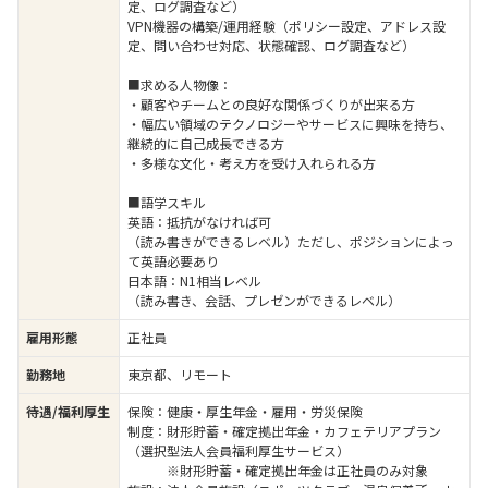
定、ログ調査など）
VPN機器の構築/運用経験（ポリシー設定、アドレス設
定、問い合わせ対応、状態確認、ログ調査など）
■求める人物像：
・顧客やチームとの良好な関係づくりが出来る方
・幅広い領域のテクノロジーやサービスに興味を持ち、
継続的に自己成長できる方
・多様な文化・考え方を受け入れられる方
■語学スキル
英語：抵抗がなければ可
（読み書きができるレベル）ただし、ポジションによっ
て英語必要あり
日本語：N1相当レベル
（読み書き、会話、プレゼンができるレベル）
雇用形態
正社員
勤務地
東京都、リモート
待遇/福利厚生
保険：健康・厚生年金・雇用・労災保険
制度：財形貯蓄・確定拠出年金・カフェテリアプラン
（選択型法人会員福利厚生サービス）
※財形貯蓄・確定拠出年金は正社員のみ対象