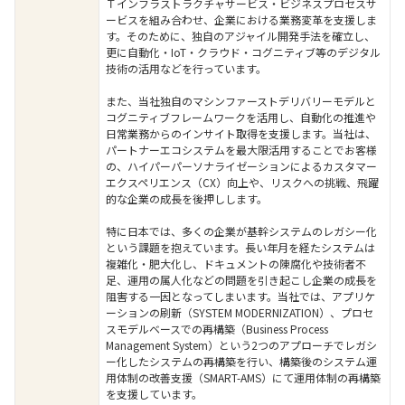
Ｔインフラストラクチャサービス・ビジネスプロセスサ
ービスを組み合わせ、企業における業務変革を支援しま
す。そのために、独自のアジャイル開発手法を確立し、
更に自動化・IoT・クラウド・コグニティブ等のデジタル
技術の活用などを行っています。
また、当社独自のマシンファーストデリバリーモデルと
コグニティブフレームワークを活用し、自動化の推進や
日常業務からのインサイト取得を支援します。当社は、
パートナーエコシステムを最大限活用することでお客様
の、ハイパーパーソナライゼーションによるカスタマー
エクスペリエンス（CX）向上や、リスクへの挑戦、飛躍
的な企業の成長を後押しします。
特に日本では、多くの企業が基幹システムのレガシー化
という課題を抱えています。長い年月を経たシステムは
複雑化・肥大化し、ドキュメントの陳腐化や技術者不
足、運用の属人化などの問題を引き起こし企業の成長を
阻害する一因となってしまいます。当社では、アプリケ
ーションの刷新（SYSTEM MODERNIZATION）、プロセ
スモデルベースでの再構築（Business Process
Management System）という2つのアプローチでレガシ
ー化したシステムの再構築を行い、構築後のシステム運
用体制の改善支援（SMART-AMS）にて運用体制の再構築
を支援しています。