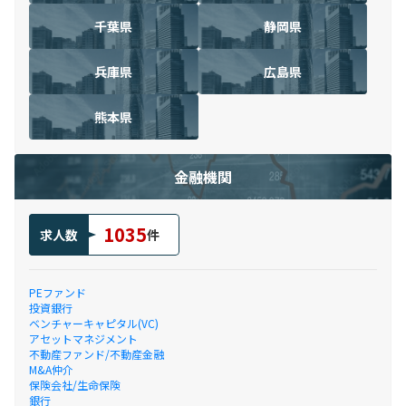
千葉県
静岡県
兵庫県
広島県
熊本県
金融機関
1035
求人数
件
PEファンド
投資銀行
ベンチャーキャピタル(VC)
アセットマネジメント
不動産ファンド/不動産金融
M&A仲介
保険会社/生命保険
銀行