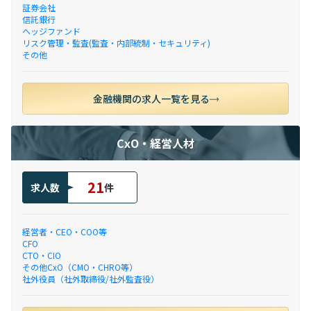
証券会社
信託銀行
ヘッジファンド
リスク管理・監査(監査・内部統制・セキュリティ)
その他
金融機関の求人一覧を見る
CxO・経営人材
21
求人数
件
経営者・CEO・COO等
CFO
CTO・CIO
その他CxO（CMO・CHRO等）
社外役員（社外取締役/社外監査役）