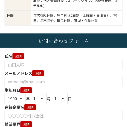
施設：法人会員施設（スポーツクラブ、温泉保養所、ホ
テル他)
休暇
年次有給休暇、完全週休2日制（土曜日・日曜日）、祝
日、年末年始、慶弔休暇、育児・介護休業
お問い合わせフォーム
氏名
必須
メールアドレス
必須
生年月日
必須
年
月
日
在籍企業名
必須
希望業界
必須