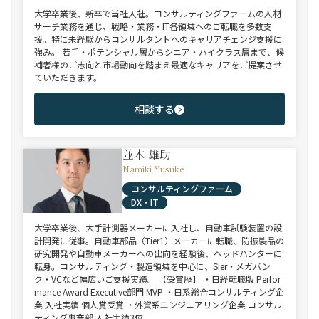
大学卒業後、新卒で当社入社。コンサルティングファームの人材
サーチ業務を通じ、戦略・業務・IT各領域へのご転職を多数支
援。特に未経験からコンサルタントへのキャリアチェンジ支援に
強み。 若手・ポテンシャル層からシニア・ハイクラス層まで、候
補者様のご志向と市場動向を踏まえ最適なキャリアをご提案させ
ていただきます。
相談する
並木 雄助
Namiki Yusuke
コンサルティングファーム
DX・IT
大学卒業後、大手計測器メーカーに入社し、自動車試験装置の設
計開発に従事。自動車部品（Tier1）メーカーに転職、防振製品の
研究開発や自動車メーカーへの出向を経験後、ヘッドハンターに
転身。コンサルティング・製造領域を中心に、SIer・メガバン
ク・VCなど幅広いご支援実績。 【受賞歴】 ・日経転職版 Perfor
mance Award Executive部門 MVP ・日系総合コンサルティング企
業 入社実績 個人賞受賞 ・外資系エンジニアリング企業 コンサル
ティング事業部 入社実績3位