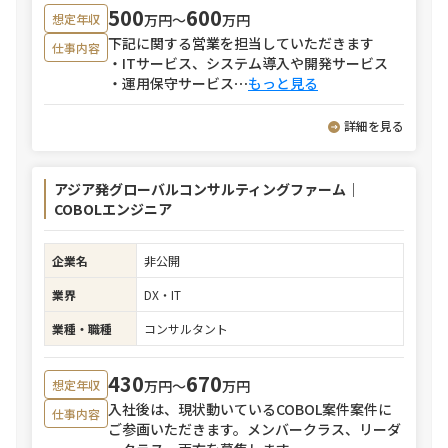
500
600
万円〜
万円
想定年収
下記に関する営業を担当していただきます
仕事内容
・ITサービス、システム導入や開発サービス
・運用保守サービス
⋯
もっと見る
詳細を見る
アジア発グローバルコンサルティングファーム｜
COBOLエンジニア
企業名
非公開
業界
DX・IT
業種・職種
コンサルタント
430
670
万円〜
万円
想定年収
入社後は、現状動いているCOBOL案件案件に
仕事内容
ご参画いただきます。メンバークラス、リーダ