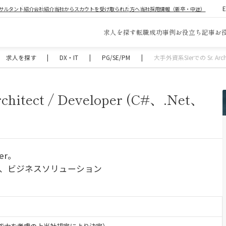
サルタント紹介
会社紹介
当社からスカウトを受け取られた方へ
当社採用情報（新卒・中途）
求人を探す
転職成功事例
お役立ち記事
お
求人を探す
|
DX・IT
|
PG/SE/PM
|
大手外資系SIerでの Sr. Archite
itect / Developer (C#、.Net、
er。
グ、ビジネスソリューション