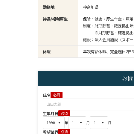
勤務地
神奈川県
待遇/福利厚生
保険：健康・厚生年金・雇用
制度：財形貯蓄・確定拠出年
※財形貯蓄・確定拠出年
施設：法人会員施設（スポー
休暇
年次有給休暇、完全週休2日
お問
氏名
必須
生年月日
必須
年
月
日
希望業界
必須