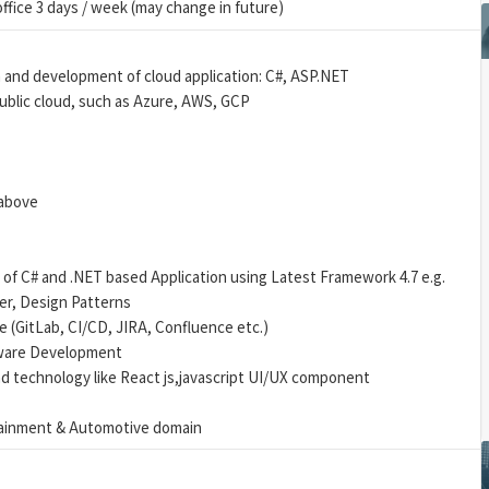
office 3 days / week (may change in future)
n and development of cloud application: C#, ASP.NET
ublic cloud, such as Azure, AWS, GCP
 above
of C# and .NET based Application using Latest Framework 4.7 e.g.
er, Design Patterns
(GitLab, CI/CD, JIRA, Confluence etc.)
tware Development
nd technology like React js,javascript UI/UX component
tainment & Automotive domain