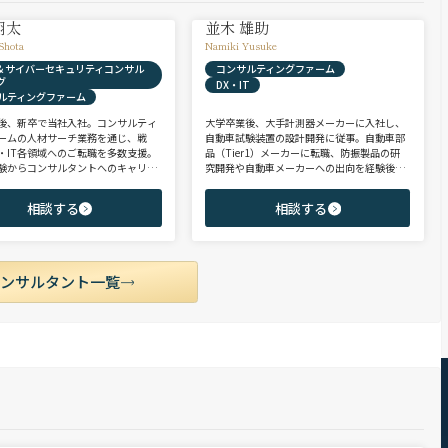
翔太
並木 雄助
Shota
Namiki Yusuke
X & サイバーセキュリティコンサル
コンサルティングファーム
グ
DX・IT
ルティングファーム
後、新卒で当社入社。コンサルティ
大学卒業後、大手計測器メーカーに入社し、
ームの人材サーチ業務を通じ、戦
自動車試験装置の設計開発に従事。自動車部
・IT各領域へのご転職を多数支援。
品（Tier1）メーカーに転職、防振製品の研
験からコンサルタントへのキャリア
究開発や自動車メーカーへの出向を経験後、
支援に強み。 若手・ポテンシャル層
ヘッドハンターに転身。コンサルティング・
ア・ハイクラス層まで、候補者様の
製造領域を中心に、SIer・メガバンク・VCな
相談する
相談する
市場動向を踏まえ最適なキャリアを
ど幅広いご支援実績。 【受賞歴】 ・日経転職
せていただきます。
版 Performance Award Executive部門 MVP ・
日系総合コンサルティング企業 入社実績 個人
賞受賞 ・外資系エンジニアリング企業 コンサ
ルティング事業部 入社実績3位
コンサルタント一覧