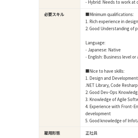
- Hybrid: Needs to work at 
必要スキル
■Minimum qualifications:
1. Rich experience in desig
2. Good Understanding of p
Language:
- Japanese: Native
- English: Business level or
■Nice to have skills:
1. Design and Development 
.NET Library, Code Resharp
2. Good Dev-Ops Knowledge 
3. Knowledge of Agile Sof
4. Experience with Front-E
development
5. Good knowledge of Info
雇用形態
正社員