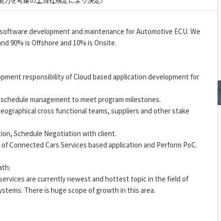
験・能力を考慮の上当社規定により決定）
in software development and maintenance for Automotive ECU. We
nd 90% is Offshore and 10% is Onsite.
opment responsibility of Cloud based application development for
t schedule management to meet program milestones.
geographical cross functional teams, suppliers and other stake
tion, Schedule Negotiation with client.
on of Connected Cars Services based application and Perform PoC.
ath:
rvices are currently newest and hottest topic in the field of
tems. There is huge scope of growth in this area.