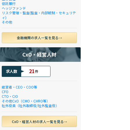
信託銀行
ヘッジファンド
リスク管理・監査(監査・内部統制・セキュリテ
ィ)
その他
金融機関の求人一覧を見る
CxO・経営人材
21
求人数
件
経営者・CEO・COO等
CFO
CTO・CIO
その他CxO（CMO・CHRO等）
社外役員（社外取締役/社外監査役）
CxO・経営人材の求人一覧を見る