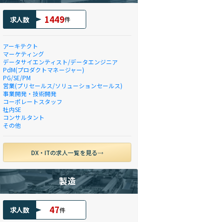
1449
求人数
件
アーキテクト
マーケティング
データサイエンティスト/データエンジニア
PdM(プロダクトマネージャー)
PG/SE/PM
営業(プリセールス/ソリューションセールス)
事業開発・技術開発
コーポレートスタッフ
社内SE
コンサルタント
その他
DX・ITの求人一覧を見る
製造
47
求人数
件