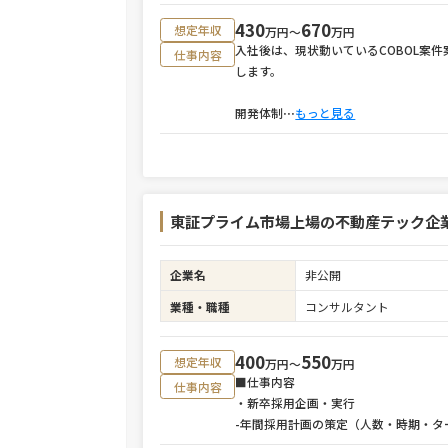
430
670
想定年収
万円〜
万円
入社後は、現状動いているCOBOL案
仕事内容
します。
開発体制
⋯
もっと見る
東証プライム市場上場の不動産テック企
企業名
非公開
業種・職種
コンサルタント
400
550
想定年収
万円〜
万円
■仕事内容
仕事内容
・新卒採用企画・実行
-年間採用計画の策定（人数・時期・タ