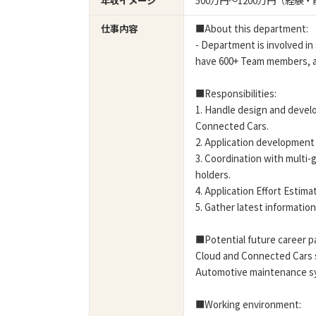
年収イメージ
500万円〜1200万円（経
仕事内容
■About this department:
- Department is involved 
have 600+ Team members, a
■Responsibilities:
1. Handle design and devel
Connected Cars.
2. Application developmen
3. Coordination with multi-
holders.
4. Application Effort Estima
5. Gather latest informati
■Potential future career p
Cloud and Connected Cars se
Automotive maintenance sys
■Working environment: