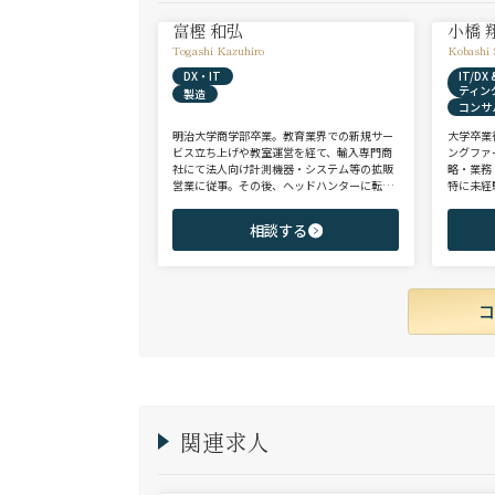
富樫 和弘
小橋 
Togashi Kazuhiro
Kobashi 
DX・IT
IT/D
ティン
製造
コンサ
明治大学商学部卒業。教育業界での新規サー
大学卒業
ビス立ち上げや教室運営を経て、輸入専門商
ングファ
社にて法人向け計測機器・システム等の拡販
略・業務
営業に従事。その後、ヘッドハンターに転身
特に未経
し、日系大手人材紹介会社（JAC Recruitmen
チェンジ
t）、外資大手人材紹介会社（Adecco）を経
からシニ
相談する
て当社に参画。 製造全般/プラントエンジニ
ご志向と
アリング/物流/SIer/SaaSまで幅広い領域、職
ご提案さ
種全般でのご支援が可能。これまで2500名超
の候補者様と面談、200名を超える転職支援
実績を有する。
関連求人