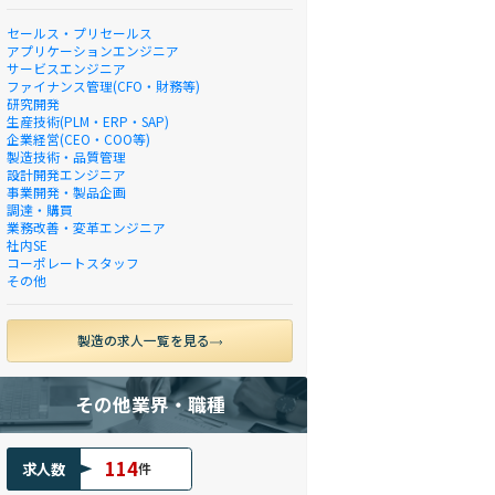
セールス・プリセールス
アプリケーションエンジニア
サービスエンジニア
ファイナンス管理(CFO・財務等)
研究開発
生産技術(PLM・ERP・SAP)
企業経営(CEO・COO等)
製造技術・品質管理
設計開発エンジニア
事業開発・製品企画
調達・購買
業務改善・変革エンジニア
社内SE
コーポレートスタッフ
その他
製造の求人一覧を見る
その他業界・職種
114
求人数
件