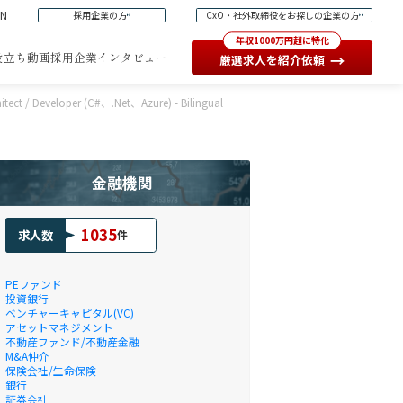
EN
採用企業の方
CxO・社外取締役をお探しの企業の方
年収1000万円超に特化
役立ち動画
採用企業インタビュー
→
厳選求人を紹介依頼
ct / Developer (C#、.Net、Azure) - Bilingual
金融機関
1035
求人数
件
PEファンド
投資銀行
ベンチャーキャピタル(VC)
アセットマネジメント
不動産ファンド/不動産金融
M&A仲介
保険会社/生命保険
銀行
証券会社