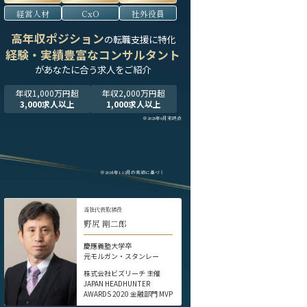
経営人材
CxO
社外役員
高年収ポジション
の転職支援に特化
経験・実績豊富なコンサルタント
が
あなたに合う求人をご紹介
年収1,000万円超
年収2,000万円超
3,000求人以上
1,000求人以上
※2025年9月末時点
※2024年1-12月の実績に基づく
当社代表取締役
野尻 剛二郎
慶應義塾大学卒
元モルガン・スタンレー
株式会社ビズリーチ 主催
JAPAN HEADHUNTER
AWARDS 2020 金融部門 MVP