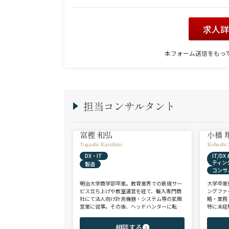
求人
本フォーム送信をもっ
担当コンサルタント
富樫 和弘
小橋 
Togashi Kazuhiro
Kobashi 
DX・IT
IT/D
ティン
製造
コンサ
明治大学商学部卒業。教育業界での新規サー
大学卒業
ビス立ち上げや教室運営を経て、輸入専門商
ングファ
社にて法人向け計測機器・システム等の拡販
略・業務
営業に従事。その後、ヘッドハンターに転身
特に未経
し、日系大手人材紹介会社（JAC Recruitmen
チェンジ
t）、外資大手人材紹介会社（Adecco）を経
からシニ
相談する