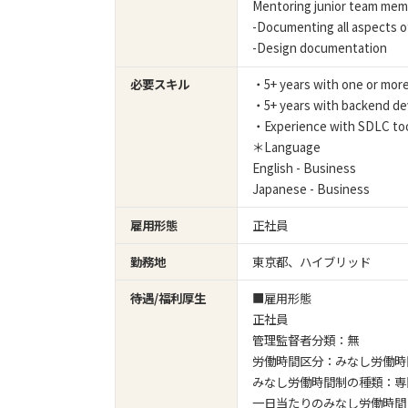
Mentoring junior team me
-Documenting all aspects 
-Design documentation
必要スキル
・5+ years with one or mor
・5+ years with backend d
・Experience with SDLC to
＊Language
English - Business
Japanese - Business
雇用形態
正社員
勤務地
東京都、ハイブリッド
待遇/福利厚生
■雇用形態
正社員
管理監督者分類：無
労働時間区分：みなし労働時
みなし労働時間制の種類：専
一日当たりのみなし労働時間