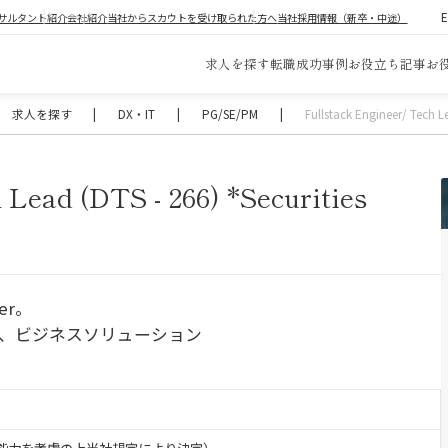
サルタント紹介
会社紹介
当社からスカウトを受け取られた方へ
当社採用情報（新卒・中途）
求人を探す
転職成功事例
お役立ち記事
お
求人を探す
|
DX・IT
|
PG/SE/PM
|
Fullstack Engineer/ Tech Le
 Lead (DTS - 266) *Securities
er。
グ、ビジネスソリューション