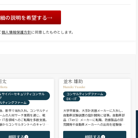
詳細の説明を希望する
て
個人情報保護方針
に同意したものとします。
翔太
並木 雄助
Shota
Namiki Yusuke
X & サイバーセキュリティコンサル
コンサルティングファーム
グ
DX・IT
ルティングファーム
後、新卒で当社入社。コンサルティ
大学卒業後、大手計測器メーカーに入社し、
ームの人材サーチ業務を通じ、戦
自動車試験装置の設計開発に従事。自動車部
・IT各領域へのご転職を多数支援。
品（Tier1）メーカーに転職、防振製品の研
験からコンサルタントへのキャリア
究開発や自動車メーカーへの出向を経験後、
支援に強み。 若手・ポテンシャル層
ヘッドハンターに転身。コンサルティング・
ア・ハイクラス層まで、候補者様の
製造領域を中心に、SIer・メガバンク・VCな
相談する
相談する