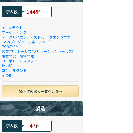
1449
求人数
件
アーキテクト
マーケティング
データサイエンティスト/データエンジニア
PdM(プロダクトマネージャー)
PG/SE/PM
営業(プリセールス/ソリューションセールス)
事業開発・技術開発
コーポレートスタッフ
社内SE
コンサルタント
その他
DX・ITの求人一覧を見る
製造
47
求人数
件