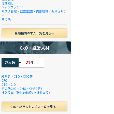
信託銀行
ヘッジファンド
リスク管理・監査(監査・内部統制・セキュリテ
ィ)
その他
金融機関の求人一覧を見る
CxO・経営人材
21
求人数
件
経営者・CEO・COO等
CFO
CTO・CIO
その他CxO（CMO・CHRO等）
社外役員（社外取締役/社外監査役）
CxO・経営人材の求人一覧を見る