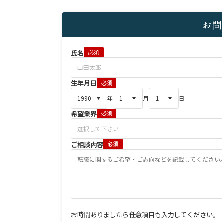
お問
氏名
必須
生年月日
必須
年
月
日
希望業界
必須
ご相談内容
必須
お時間ありましたら任意項目も入力してください。