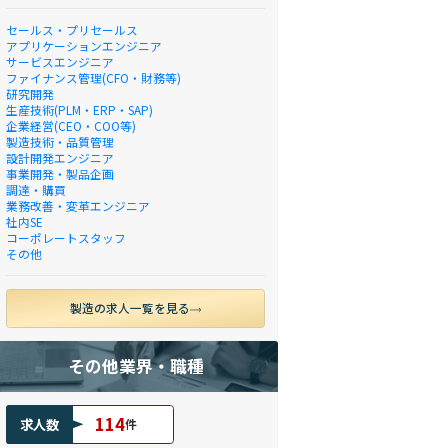
セールス・プリセールス
アプリケーションエンジニア
サービスエンジニア
ファイナンス管理(CFO・財務等)
研究開発
生産技術(PLM・ERP・SAP)
企業経営(CEO・COO等)
製造技術・品質管理
設計開発エンジニア
事業開発・製品企画
調達・購買
業務改善・変革エンジニア
社内SE
コーポレートスタッフ
その他
製造の求人一覧を見る
その他業界・職種
114
求人数
件