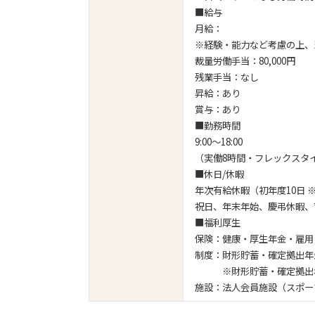
■給与
月給：
※経験・能力など考慮の上、
裁量労働手当：80,000円
残業手当：なし
昇給：あり
賞与：あり
■勤務時間
9:00～18:00
（実働8時間・フレックスタイム
■休日/休暇
年次有給休暇（初年度10日
祝日、年末年始、慶弔休暇、
■福利厚生
保険：健康・厚生年金・雇用
制度：財形貯蓄・確定拠出年
※財形貯蓄・確定拠出年
施設：法人会員施設（スポー