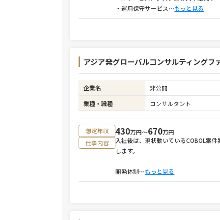
・運用保守サービス
⋯
もっと見る
アジア発グローバルコンサルティングファー
企業名
非公開
業種・職種
コンサルタント
430
670
想定年収
万円〜
万円
入社後は、現状動いているCOBOL案
仕事内容
します。
開発体制
⋯
もっと見る