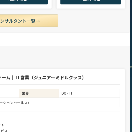
市場動向を踏まえ最適なキャリアを
ど幅広いご支援実績。 【受賞歴】 ・日経転職
せていただきます。
版 Performance Award Executive部門 MVP ・
日系総合コンサルティング企業 入社実績 個人
賞受賞 ・外資系エンジニアリング企業 コンサ
ルティング事業部 入社実績3位
コンサルタント一覧
ーム｜ IT営業（ジュニア～ミドルクラス）
業界
DX・IT
ーションセールス)
ます
ービス