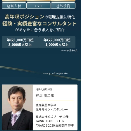
経営人材
CxO
社外役員
高年収ポジション
の転職支援に特化
経験・実績豊富なコンサルタント
が
あなたに合う求人をご紹介
年収1,000万円超
年収2,000万円超
3,000求人以上
1,000求人以上
※2025年9月末時点
※2024年1-12月の実績に基づく
当社代表取締役
野尻 剛二郎
慶應義塾大学卒
元モルガン・スタンレー
株式会社ビズリーチ 主催
JAPAN HEADHUNTER
AWARDS 2020 金融部門 MVP