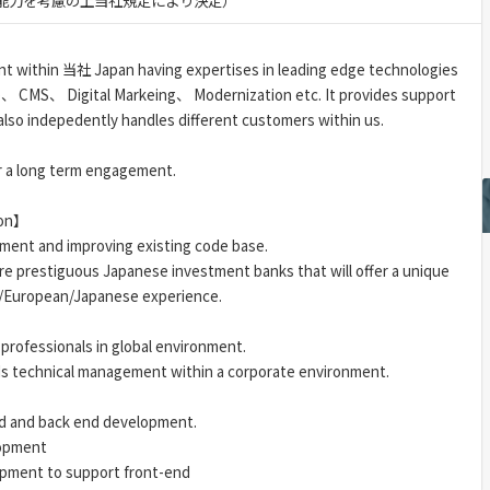
験・能力を考慮の上当社規定により決定）
nt within 当社 Japan having expertises in leading edge technologies
 CMS、 Digital Markeing、 Modernization etc. It provides support
d also indepedently handles different customers within us.
or a long term engagement.
ion】
ment and improving existing code base.
ore prestiguous Japanese investment banks that will offer a unique
n/European/Japanese experience.
 professionals in global environment.
ds technical management within a corporate environment.
end and back end development.
lopment
pment to support front-end