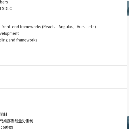
mbers
of SDLC
e front-end frameworks (React、 Angular、 Vue、 etc)
evelopment
oling and frameworks
間制
門業務型裁量労働制
：8時間