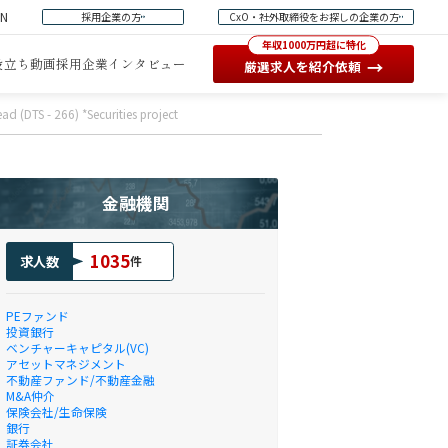
EN
採用企業の方
CxO・社外取締役をお探しの企業の方
年収1000万円超に特化
役立ち動画
採用企業インタビュー
→
厳選求人を紹介依頼
ad (DTS - 266) *Securities project
金融機関
1035
求人数
件
PEファンド
投資銀行
ベンチャーキャピタル(VC)
アセットマネジメント
不動産ファンド/不動産金融
M&A仲介
保険会社/生命保険
銀行
証券会社