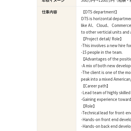
年収イメージ
500万円〜1200万円（経
仕事内容
【DTS department】
DTS is horizontal departme
like AI、 Cloud、 Commerce、
to other verticial units an
【Project detail/ Role】
-This involves a new hire f
-15 people in the team.
【Advantages of the posit
-A mix of both new develop
-The client is one of the m
peak into a mixed America
【Career path】
-Lead team of highly skilled
-Gaining experience towar
【Role】
-Technical lead for front-
-Hands-on front end deve
-Hands-on back end develo