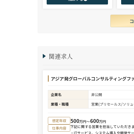
て当社に参画。 製造全般/プラントエンジニ
ご志向と
アリング/物流/SIer/SaaSまで幅広い領域、職
ご提案さ
種全般でのご支援が可能。これまで2500名超
の候補者様と面談、200名を超える転職支援
実績を有する。
関連求人
アジア発グローバルコンサルティングファ
企業名
非公開
業種・職種
営業(プリセールス/ソリュ
500
600
想定年収
万円〜
万円
下記に関する営業を担当していただき
仕事内容
・ITサービス、システム導入や開発サ