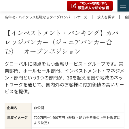
年収1,000万円超に特化
厳選求人を紹介依頼
高年収・ハイクラス転職ならタイグロンパートナーズ
|
求人を探す
|
金
【インベストメント・バンキング】カバ
レッジバンカー（ジュニアバンカー含
む） オープンポジション
グローバルに拠点をもつ金融サービス・グループです。営
業部門、ホールセール部門、インベストメント・マネジメ
ント部門という3つの部門が、30を超える国や地域のネッ
トワークを通じて、国内外のお客様に付加価値の高いサー
ビスを提供。
企業名
非公開
年収イメージ
700万円〜1400万円（経験・能力を考慮の上当社規定に
より決定）