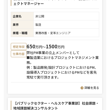
ェクトマネージャー
企業名
非公開
業界
製造
業種・職種
業務改善・変革エンジニア
650
1500
万円〜
万円
想定年収
弊社PM事業の立上メンバーとして
仕事内容
■製造業におけるプロジェクトマネジメント業
務。
例：製品開発/設計プロジェクトにおけるPM、
設備導入プロジェクトにおけるPMなどを客先
常駐で実行頂きます。
詳細を見る
【パブリックセクター・ヘルスケア事業部】社会課題・
地域課題解決コンサルタント