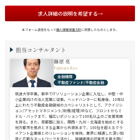
求人詳細の説明を希望する
本フォーム送信をもって
個人情報保護方針
に同意したものとします。
担当コンサルタント
藤原 亮
Fujiwara Ryo
金融機関
不動産ファンド/不動産金融
筑波大学卒業。新卒でITソリューション企業に入社し、中堅・中
小企業向けの法人営業に従事。ヘッドハンターに転身後、10年以
上にわたり不動産金融領域のスペシャリストとして、アクイジシ
ョン/アセットマネジメント/財務/経理/IRなど、フロントからミ
ドル・バックまで、幅広いポジションで100名以上のご支援実績
を誇る。また、首都圏に加え、関西・九州・北海道を始めとする
地方都市を拠点とする企業から外資系まで、100社を超えるクラ
イアント企業様とのリレーションを保持。業界に精通した深い知
見と広範なネットワークを活かし、候補者様の可能性を最大限に