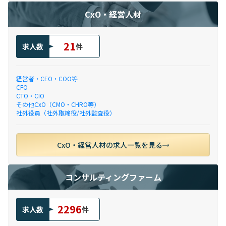
CxO・経営人材
21
求人数
件
経営者・CEO・COO等
CFO
CTO・CIO
その他CxO（CMO・CHRO等）
社外役員（社外取締役/社外監査役）
CxO・経営人材の求人一覧を見る
コンサルティングファーム
2296
求人数
件