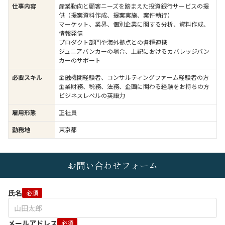
仕事内容
産業動向と顧客ニーズを踏まえた投資銀行サービスの提
供（提案資料作成、提案実施、案件執行）
マーケット、業界、個別企業に関する分析、資料作成、
情報発信
プロダクト部門や海外拠点との各種連携
ジュニアバンカーの場合、上記におけるカバレッジバン
カーのサポート
必要スキル
金融機関経験者、コンサルティングファーム経験者の方
企業財務、税務、法務、企画に関わる経験をお持ちの方
ビジネスレベルの英語力
雇用形態
正社員
勤務地
東京都
お問い合わせフォーム
氏名
必須
メールアドレス
必須