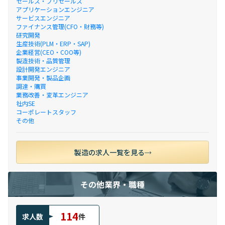
セールス・プリセールス
アプリケーションエンジニア
サービスエンジニア
ファイナンス管理(CFO・財務等)
研究開発
生産技術(PLM・ERP・SAP)
企業経営(CEO・COO等)
製造技術・品質管理
設計開発エンジニア
事業開発・製品企画
調達・購買
業務改善・変革エンジニア
社内SE
コーポレートスタッフ
その他
製造の求人一覧を見る
その他業界・職種
114
求人数
件