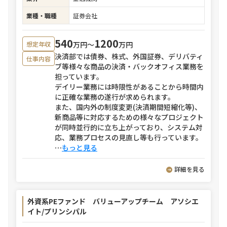
業種・職種
証券会社
540
1200
万円〜
万円
想定年収
決済部では債券、株式、外国証券、デリバティ
仕事内容
ブ等様々な商品の決済・バックオフィス業務を
担っています。
デイリー業務には時限性があることから時間内
に正確な業務の遂行が求められます。
また、国内外の制度変更(決済期間短縮化等)、
新商品等に対応するための様々なプロジェクト
が同時並行的に立ち上がっており、システム対
応、業務プロセスの見直し等も行っています。
⋯
もっと見る
詳細を見る
外資系PEファンド バリューアップチーム アソシエ
イト/プリンシパル