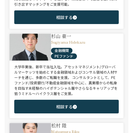
引き出すマッチングをご支援可能。
相談する
杉山 豪一
Sugiyama Hidekazu
金融機関
PEファンド
大学卒業後、新卒で当社入社。アセットマネジメント/グローバ
ルマーケッツを始めとする金融領域およびコンサル領域の人材サ
ーチを通じ、多数のご転職を支援。 コンサルタントとして、PE
ファンド/投資銀行/不動産金融領域を中心に、異業種からの転身
を目指す未経験のハイポテンシャル層やさらなるキャリアップを
狙うミドル～ハイクラス層をご支援。
相談する
松村 陸
Matsumura Riku