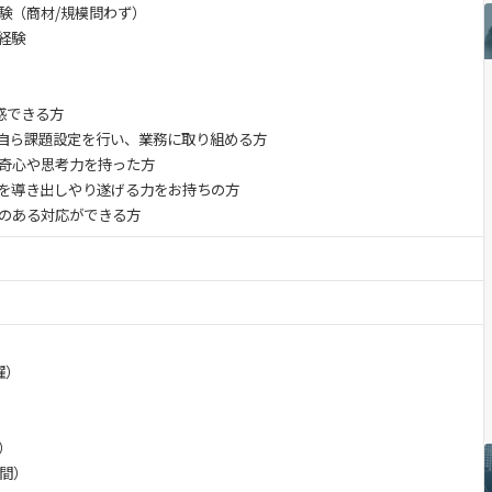
経験（商材/規模問わず）
ご経験
に共感できる方
、自ら課題設定を行い、業務に取り組める方
好奇心や思考力を持った方
策を導き出しやり遂げる力をお持ちの方
性のある対応ができる方
曜）
3）
日間）