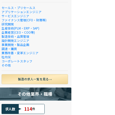
セールス・プリセールス
アプリケーションエンジニア
サービスエンジニア
ファイナンス管理(CFO・財務等)
研究開発
生産技術(PLM・ERP・SAP)
企業経営(CEO・COO等)
製造技術・品質管理
設計開発エンジニア
事業開発・製品企画
調達・購買
業務改善・変革エンジニア
社内SE
コーポレートスタッフ
その他
製造の求人一覧を見る
その他業界・職種
114
求人数
件