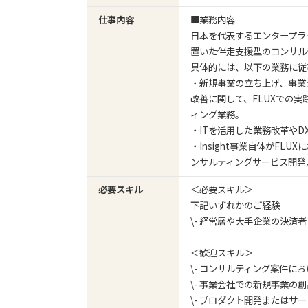
仕事内容
■業務内容
日本を代表するエンタープラ
置いた伴走支援型のコンサル
具体的には、以下の業務に従
・新規事業の立ち上げ、事業
改善に関して、FLUXでの
ィング業務。
・ITを活用した業務改革やD
・Insight事業自体がF
ンサルティングサービス開発
必要スキル
＜必要スキル＞
下記いずれかのご経験
\- 経営層や大手企業の決済
＜歓迎スキル＞
\- コンサルティング案件
\- 事業会社での新規事業の
\- プロダクト開発またはサ