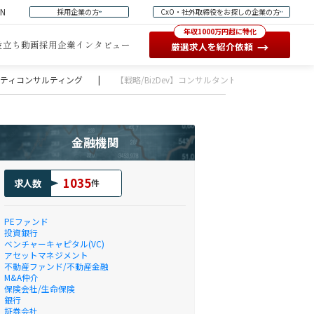
EN
採用企業の方
CxO・社外取締役をお探しの企業の方
年収1000万円超に特化
役立ち動画
採用企業インタビュー
→
厳選求人を紹介依頼
ュリティコンサルティング
|
【戦略/BizDev】コンサルタント
金融機関
1035
求人数
件
PEファンド
投資銀行
ベンチャーキャピタル(VC)
アセットマネジメント
不動産ファンド/不動産金融
M&A仲介
保険会社/生命保険
銀行
証券会社