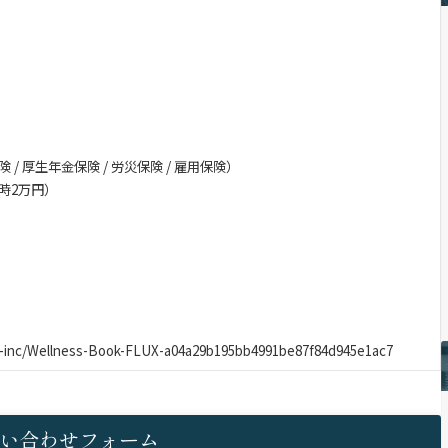
 / 厚生年金保険 / 労災保険 / 雇用保険）
社時2万円）
ux-inc/Wellness-Book-FLUX-a04a29b195bb4991be87f84d945e1ac7
い合わせフォーム