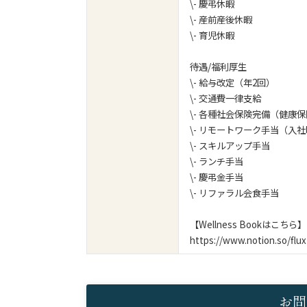
\- 慶弔休暇
\- 産前産後休暇
\- 育児休暇
待遇/福利厚生
\- 給与改定（年2回）
\- 交通費一律支給
\- 各種社会保険完備（健康保険
\- リモートワーク手当（入
\- スキルアップ手当
\- ランチ手当
\- 慶弔金手当
\- リファラル会食手当
【Wellness Bookはこちら】
https://www.notion.so/fl
お問