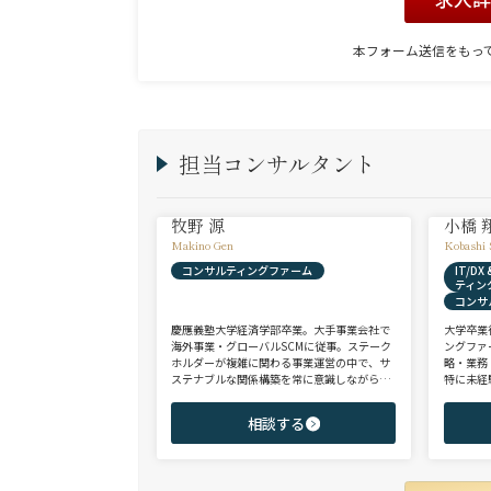
本フォーム送信をもっ
担当コンサルタント
牧野 源
小橋 
Makino Gen
Kobashi 
コンサルティングファーム
IT/D
ティン
コンサ
慶應義塾大学経済学部卒業。大手事業会社で
大学卒業
海外事業・グローバルSCMに従事。ステーク
ングファ
ホルダーが複雑に関わる事業運営の中で、サ
略・業務
ステナブルな関係構築を常に意識しながら意
特に未経
思決定や実務に携わる。ヘッドハンターに転
チェンジ
身後、コンサル（戦略・総合・FAS）、総合
からシニ
相談する
商社、投資銀行、大手事業会社を始めとする
ご志向と
幅広い領域で、若手～エグゼクティブまでご
ご提案さ
支援実績多数。