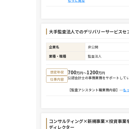
もっと見る
大手監査法人でのデリバリーサービスセ
企業名
非公開
業種・職種
監査法人
700
1200
想定年収
万円〜
万円
公認会計士の事務業務をサポートして
仕事内容
【監査アシスタント職業務内容】
⋯
も
コンサルティング×新規事業×投資事業
ディレクター