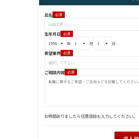
氏名
必須
生年月日
必須
年
月
日
希望業界
必須
ご相談内容
必須
お時間ありましたら任意項目も入力してください。
求人