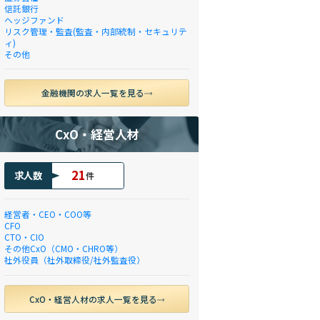
信託銀行
ヘッジファンド
リスク管理・監査(監査・内部統制・セキュリテ
ィ)
その他
金融機関の求人一覧を見る
CxO・経営人材
21
求人数
件
経営者・CEO・COO等
CFO
CTO・CIO
その他CxO（CMO・CHRO等）
社外役員（社外取締役/社外監査役）
CxO・経営人材の求人一覧を見る