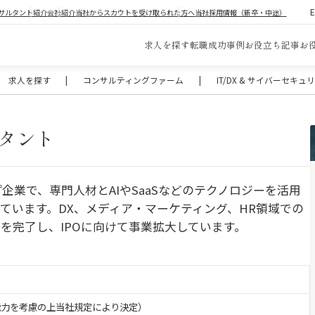
サルタント紹介
会社紹介
当社からスカウトを受け取られた方へ
当社採用情報（新卒・中途）
求人を探す
転職成功事例
お役立ち記事
お
求人を探す
|
コンサルティングファーム
|
IT/DX & サイバーセキ
ルタント
企業で、専門人材とAIやSaaSなどのテクノロジーを活用
ています。DX、メディア・マーケティング、HR領域での
を完了し、IPOに向けて事業拡大しています。
・能力を考慮の上当社規定により決定）