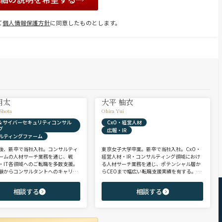
て
個人情報保護方針
に同意したものとします。
翔太
大平 柚衣
Shota
Ohira Yui
X & サイバーセキュリティコンサル
CxO・経営人材
グ
広報・IR
ルティングファーム
後、新卒で当社入社。コンサルティ
東京女子大学卒業。新卒で当社入社。CxO・
ームの人材サーチ業務を通じ、戦
経営人材・IR・コンサルティング領域におけ
・IT各領域へのご転職を多数支援。
る人材サーチ業務を通じ、ポテンシャル層か
験からコンサルタントへのキャリア
らCEOまで幅広い転職支援実績を有する。コ
支援に強み。 若手・ポテンシャル層
ンサルタントとして、IRを始めとするコーポ
ア・ハイクラス層まで、候補者様の
レート部門およびコンサルティングファーム
相談する
相談する
市場動向を踏まえ最適なキャリアを
領域を中心に担当。未経験・ポテンシャル層
せていただきます。
からミドル・ハイクラス層まで、年代・職階
を問わず幅広くご支援可能。