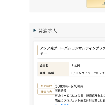
関連求人
アジア発グローバルコンサルティングフ
ャー
企業名
非公開
業種・職種
IT/DX & サイバーセキ
500
670
想定年収
万円〜
万円
募集背景
仕事内容
Webサービスにおける、運用保守およ
現在のプロジェクト運営体制見直しに