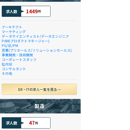
1449
求人数
件
アーキテクト
マーケティング
データサイエンティスト/データエンジニア
PdM(プロダクトマネージャー)
PG/SE/PM
営業(プリセールス/ソリューションセールス)
事業開発・技術開発
コーポレートスタッフ
社内SE
コンサルタント
その他
DX・ITの求人一覧を見る
製造
47
求人数
件