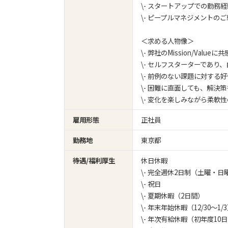
\- スタートアップでの勤務
\- ピープルマネジメントの
＜求める人物像＞
\- 弊社のMission/Value
\- セルフスターターであり
\- 前例のない課題に対する
\- 困難に直面しても、解決
\- 変化を楽しみながら柔軟
雇用形態
正社員
勤務地
東京都
待遇/福利厚生
休日休暇
\- 完全週休2日制（土曜・日
\- 祝日
\- 夏期休暇（2日間）
\- 年末年始休暇（12/30～1/
\- 年次有給休暇（初年度10