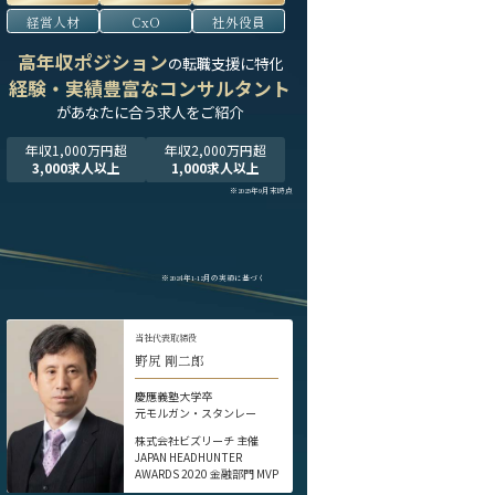
経営人材
CxO
社外役員
高年収ポジション
の転職支援に特化
経験・実績豊富なコンサルタント
が
あなたに合う求人をご紹介
年収1,000万円超
年収2,000万円超
3,000求人以上
1,000求人以上
※2025年9月末時点
※2024年1-12月の実績に基づく
当社代表取締役
野尻 剛二郎
慶應義塾大学卒
元モルガン・スタンレー
株式会社ビズリーチ 主催
JAPAN HEADHUNTER
AWARDS 2020 金融部門 MVP