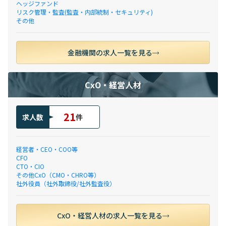
ヘッジファンド
リスク管理・監査(監査・内部統制・セキュリティ)
その他
金融機関の求人一覧を見る
CxO・経営人材
21
求人数
件
経営者・CEO・COO等
CFO
CTO・CIO
その他CxO（CMO・CHRO等）
社外役員（社外取締役/社外監査役）
CxO・経営人材の求人一覧を見る