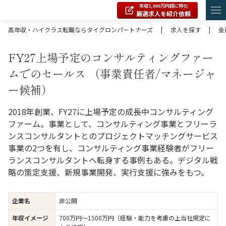
年収1,000万円超に特化
厳選求人を紹介依頼
高年収・ハイクラス転職ならタイグロンパートナーズ
|
求人を探す
|
金
FY27上場予定のコンサルティングファー
ムでのセールス （事業責任者/マネージャ
ー候補）
2018年創業、FY27に上場予定の成長中コンサルティング
ファーム。事業として、コンサルティング事業とフリーラ
ンスコンサルタントとのプロジェクトマッチングサービス
事業の2つを有し、コンサルティング事業経験者がフリー
ランスコンサルタントへ転身する事例もある。デジタル戦
略の策定支援、新規事業開発、実行支援に強みをもつ。
企業名
非公開
年収イメージ
700万円〜1500万円（経験・能力を考慮の上当社規定に