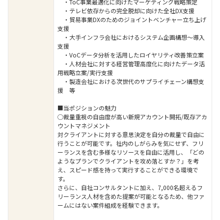
・ToC事業最適化に向けたマーケティング戦略策定
・テレビ依存からの完全脱却に向けた全社DX支援
・貿易事業DXのためのジョイントベンチャー立ち上げ
支援
・大手インフラ会社におけるシステム企画構想～導入
支援
・VoCデータ分析を活用したロイヤリティ改善策立案
・人材会社に対する経営管理高度化に向けたデータ活
用戦略立案/実行支援
・製造会社における次世代のサプライチェーン構想支
援 等
■当ポジションの魅力
◯裁量重視の自由度が高い新規アカウント開拓/既存アカ
ウントマネジメント
対クライアントに対する意思決定を自分の裁量で自由に
行うことが可能です。社内のしがらみを気にせず、フリ
ーランスを含む多様なリソースを自由に活用し、「どの
ようなプランでクライアントを攻め落とすか？」を考
え、スピード感を持って実行することができる環境で
す。
さらに、自社コンサルタントに加え、7,000名超えるフ
リーランス人材を含めた提案が可能となるため、他ファ
ームにはない案件組成を経験できます。