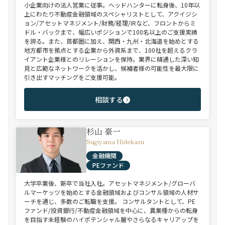
小企業向けの法人営業に従事。ヘッドハンターに転身後、10年以
上にわたり不動産金融領域のスペシャリストとして、アクイジシ
ョン/アセットマネジメント/財務/経理/IRなど、フロントからミ
ドル・バックまで、幅広いポジションで100名以上のご支援実績
を誇る。また、首都圏に加え、関西・九州・北海道を始めとする
地方都市を拠点とする企業から外資系まで、100社を超えるクラ
イアント企業様とのリレーションを保持。業界に精通した深い知
見と広範なネットワークを活かし、候補者様の可能性を最大限に
引き出すマッチングをご支援可能。
相談する
杉山 豪一
Sugiyama Hidekazu
金融機関
PEファンド
大学卒業後、新卒で当社入社。アセットマネジメント/グローバ
ルマーケッツを始めとする金融領域およびコンサル領域の人材サ
ーチを通じ、多数のご転職を支援。 コンサルタントとして、PE
ファンド/投資銀行/不動産金融領域を中心に、異業種からの転身
を目指す未経験のハイポテンシャル層やさらなるキャリアップを