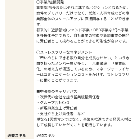
◯事業/組織開発
事業部 部長またはそれに準ずるポジションとなるため、
案件のデリバリーだけでなく、営業・人事育成などの事
業部全体のスケールアップに直接関与することができま
す。
将来的に近接領域(ファンド事業・BPO事業など)へ事業
を多角化予定であり、自社事業の推進や新規事業の開発
に責任者として携わることができる可能性が高いです。
◯ストレスフリーなマネジメント
「若いうちにできる限り自分を成長させたい」という志
向を持ったメンバー層が多く、「凡事徹底」「量質転
化」の考え方が浸透しているため、マネージャーレイヤ
ーはコミュニケーションコストをかけず、ストレスフリ
ーに働くことができます。
■中長期のキャリアパス
・次世代の会社を担う営業統括責任者
・グループ会社CxO
・新規事業立上げ責任者
・支社立ち上げ責任者 など
単なる1営業マンではなく、事業を推進できる経営人材と
して成長していただくことを期待しています。
必要スキル
必須スキル