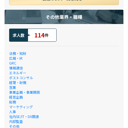
その他業界・職種
114
求人数
件
法務・知財
広報・IR
GRC
情報通信
エネルギー
ポストコンサル
経理・財務
営業
事業企画・事業開発
経営企画
総務
マーケティング
人事
社内SE/IT・DX関連
内部監査
その他