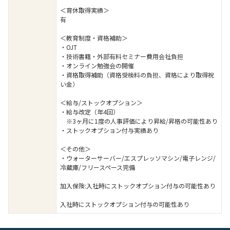
＜育休取得実績＞
有
＜教育制度・資格補助＞
・OJT
・技術書籍・外部有料セミナー費用会社負担
・オンライン勉強会の開催
・資格取得補助（資格受検料の負担、資格により取得祝
い金）
＜給与/ストックオプション＞
・給与改定（年4回）
※3ヶ月に1度の人事評価により昇給/昇格の可能性あり
・ストックオプション付与実績あり
＜その他＞
・ウォーターサーバー/エスプレッソマシン/電子レンジ/
冷蔵庫/フリースペース完備
加入保険:入社時にストックオプション付与の可能性あり
入社時にストックオプション付与の可能性あり