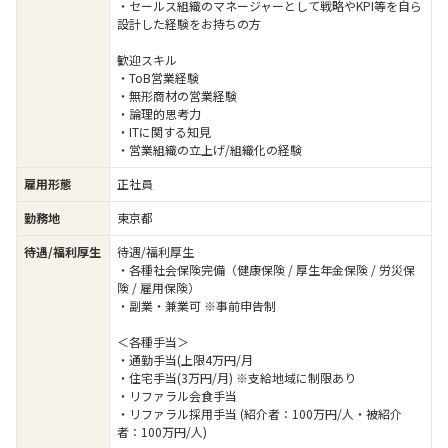
・セールス組織のマネージャーとして戦略やKPI等を自ら
設計した経験をお持ちの方
歓迎スキル
・ToB営業経験
・無形商材の営業経験
・論理的思考力
・ITに関する知見
・営業組織の立上げ/組織化の経験
雇用形態
正社員
勤務地
東京都
待遇/福利厚生
待遇/福利厚生
・各種社会保険完備（健康保険 / 厚生年金保険 / 労災保
険 / 雇用保険）
・副業・兼業可 ※事前申告制
＜各種手当＞
・通勤手当(上限4万円/月
・住宅手当(3万円/月) ※支給地域に制限あり
・リファラル会食手当
・リファラル採用手当 (紹介者：100万円/人・被紹介
者：100万円/人)