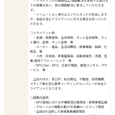
・クライアントの価値向上/課題解決を実現する実行ま
での提案を担い、真の課題解決に寄与していただきま
す。
・ソリューション実行はコンサルタントが担当します
が、収益を含むクライアントに対する責任を担っていた
だきます。
◯クライアント例
・金融：損害保険、生命保険、ネット生命保険、ネッ
ト銀行、証券、ネット証券 等
・メーカー：食品、生活消費財、医療機器、製薬、化
粧品 等
・小売：百貨店、家電量販店、自動車販売・流通、営
業/販売アウトソーシング 等
・BPO/SIer：BPO、広告代理店、建設コンサル、ITサ
ービス 等
上記のほか、官公庁、総合商社、不動産、研究機関、
メディア等を含む業界リーディングカンパニーが当社ク
ライアントとなります。
◯提案内容例
・BPO領域における中期経営計画策定・新規事業企画
・グローバルIT戦略立案/IT中長期ロードマップ策定
・生成AIを活用した新規事業構想策定