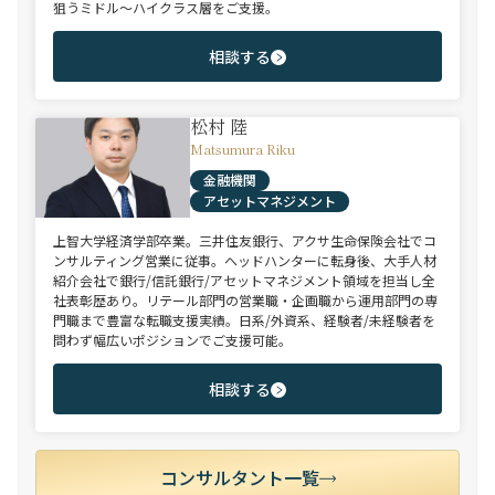
狙うミドル～ハイクラス層をご支援。
相談する
松村 陸
Matsumura Riku
金融機関
アセットマネジメント
上智大学経済学部卒業。三井住友銀行、アクサ生命保険会社でコ
ンサルティング営業に従事。ヘッドハンターに転身後、大手人材
紹介会社で銀行/信託銀行/アセットマネジメント領域を担当し全
社表彰歴あり。リテール部門の営業職・企画職から運用部門の専
門職まで豊富な転職支援実績。日系/外資系、経験者/未経験者を
問わず幅広いポジションでご支援可能。
相談する
コンサルタント一覧