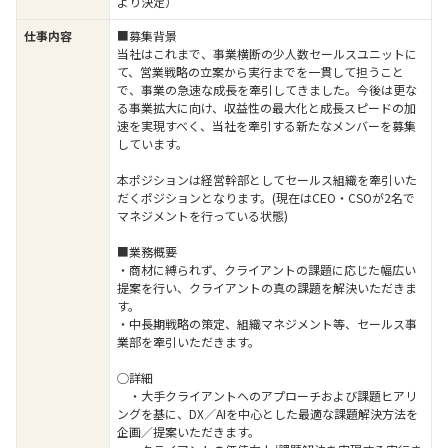
より決定）
仕事内容
■募集背景
当社はこれまで、事業横断の少人数セールスユニットに
て、営業戦略の立案から実行までを一貫して担うこと
で、事業の急速な成長を牽引してきました。今後は更な
る事業拡大に向け、収益性の最大化と成長スピードの加
速を実現すべく、当社を牽引する新たなメンバーを募集
しています。
本ポジションは経営幹部としてセールス組織を牽引いた
だくポジションとなります。(現在はCEO・CSOが2名で
マネジメントを行っている状態)
■業務概要
・商材に縛られず、クライアントの課題に応じた幅広い
提案を行い、クライアントの真の課題を解決いただきま
す。
・中長期戦略の策定、組織マネジメント等、セールス事
業部を牽引いただきます。
◯詳細
・大手クライアントへのアプローチおよび課題ヒアリ
ングを基に、DX／AIを中心とした最適な課題解決方法を
企画／提案いただきます。