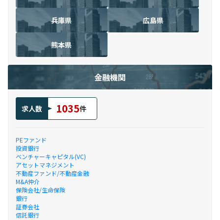
兵庫県
広島県
熊本県
金融機関
1035
求人数
件
PEファンド
投資銀行
ベンチャーキャピタル(VC)
アセットマネジメント
不動産ファンド/不動産金融
M&A仲介
保険会社/生命保険
銀行
証券会社
信託銀行