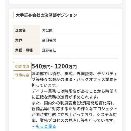
大手証券会社の決済部ポジション
企業名
非公開
業界
金融機関
業種・職種
証券会社
540
1200
万円〜
万円
想定年収
決済部では債券、株式、外国証券、デリバティ
仕事内容
ブ等様々な商品の決済・バックオフィス業務を
担っています。
デイリー業務には時限性があることから時間内
に正確な業務の遂行が求められます。
また、国内外の制度変更(決済期間短縮化等)、
新商品等に対応するための様々なプロジェクト
が同時並行的に立ち上がっており、システム対
応、業務プロセスの見直し等も行っています。
⋯
もっと見る