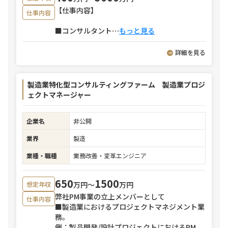
【仕事内容】
仕事内容
■コンサルタント
⋯
もっと見る
詳細を見る
製造業特化型コンサルティングファーム 製造業プロジ
ェクトマネージャー
企業名
非公開
業界
製造
業種・職種
業務改善・変革エンジニア
650
1500
万円〜
万円
想定年収
弊社PM事業の立上メンバーとして
仕事内容
■製造業におけるプロジェクトマネジメント業
務。
例：製品開発/設計プロジェクトにおけるPM、