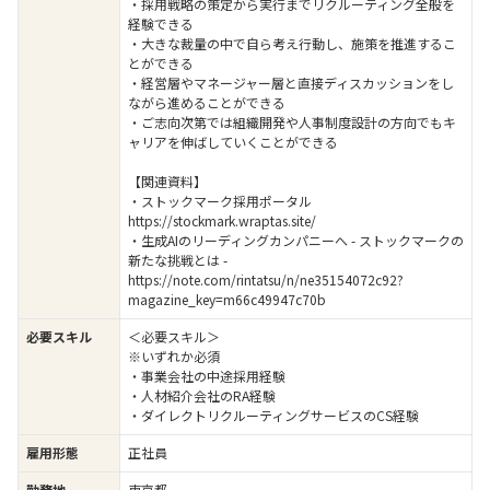
・採用戦略の策定から実行までリクルーティング全般を
経験できる
・大きな裁量の中で自ら考え行動し、施策を推進するこ
とができる
・経営層やマネージャー層と直接ディスカッションをし
ながら進めることができる
・ご志向次第では組織開発や人事制度設計の方向でもキ
ャリアを伸ばしていくことができる
【関連資料】
・ストックマーク採用ポータル
https://stockmark.wraptas.site/
・生成AIのリーディングカンパニーへ - ストックマークの
新たな挑戦とは -
https://note.com/rintatsu/n/ne35154072c92?
magazine_key=m66c49947c70b
必要スキル
＜必要スキル＞
※いずれか必須
・事業会社の中途採用経験
・人材紹介会社のRA経験
・ダイレクトリクルーティングサービスのCS経験
雇用形態
正社員
勤務地
東京都