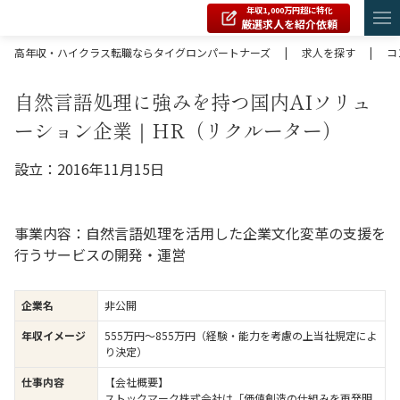
年収1,000万円超に特化
厳選求人を紹介依頼
高年収・ハイクラス転職ならタイグロンパートナーズ
|
求人を探す
|
コ
自然言語処理に強みを持つ国内AIソリュ
ーション企業｜HR（リクルーター）
設立：2016年11月15日
事業内容：自然言語処理を活用した企業文化変革の支援を
行うサービスの開発・運営
企業名
非公開
年収イメージ
555万円〜855万円（経験・能力を考慮の上当社規定によ
り決定）
仕事内容
【会社概要】
ストックマーク株式会社は「価値創造の仕組みを再発明