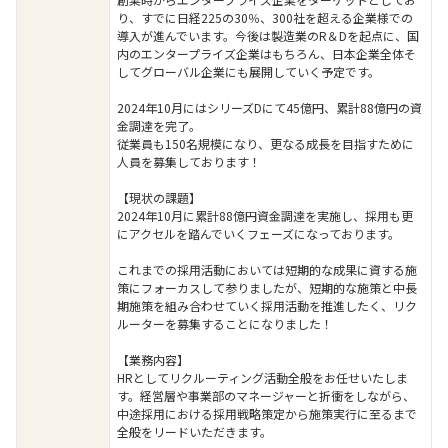
り、すでに日経225の30％、300社を超える企業様での
導入が進んでいます。今後は製造業のR＆Dを起点に、国
内のエンタープライズ企業はもちろん、日本企業全体そ
してグローバル企業にも展開していく予定です。
2024年10月にはシリーズDにて45億円、累計88億円の資
金調達を完了。
従業員も150名規模になり、更なる成長を目指すために
人員を募集しております！
【現状の課題】
2024年10月に累計88億円資金調達を実施し、採用も更
にアクセルを踏んでいくフェーズになっております。
これまでの採用活動においては短期的な成果に資する施
策にフォーカスして参りましたが、短期的な施策と中長
期施策を組み合わせていく採用活動を推進したく、リク
ルーターを募集することになりました！
【業務内容】
HRとしてリクルーティング活動全般をお任せいたしま
す。経営層や事業部のマネージャーと折衝をしながら、
中途採用における採用戦略策定から施策実行に至るまで
全般をリードいただきます。