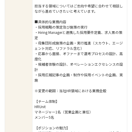
担当する領域についてはご志向や希望に合わせて相談し
ながら進めていきたいと考えています。
■具体的な業務内容
・採用戦略の策定及び施策の実行
・Hiring Managerと連携した採用要件定義、求人票の策
定
・母集団形成施策の企画・実行推進（スカウト、エージ
ェント対応、リファラル含む）
・応募から面接、オファーまで選考プロセスの設計、高
度化
・候補者体験の設計、オペレーションエクセレンスの設
計
・採用広報記事の企画・制作や採用イベントの企画、実
施
※変更の範囲：当社HR領域における業務全般
【チーム体制】
HRUnit
マネージャー1名（営業企画と兼任）
メンバー5名
【ポジションの魅力】