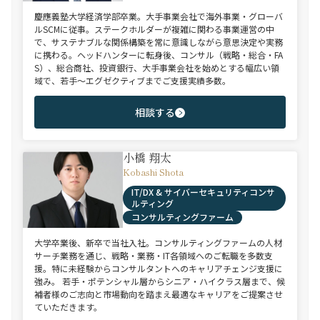
慶應義塾大学経済学部卒業。大手事業会社で海外事業・グローバ
ルSCMに従事。ステークホルダーが複雑に関わる事業運営の中
で、サステナブルな関係構築を常に意識しながら意思決定や実務
に携わる。ヘッドハンターに転身後、コンサル（戦略・総合・FA
S）、総合商社、投資銀行、大手事業会社を始めとする幅広い領
域で、若手～エグゼクティブまでご支援実績多数。
相談する
小橋 翔太
Kobashi Shota
IT/DX & サイバーセキュリティコンサ
ルティング
コンサルティングファーム
大学卒業後、新卒で当社入社。コンサルティングファームの人材
サーチ業務を通じ、戦略・業務・IT各領域へのご転職を多数支
援。特に未経験からコンサルタントへのキャリアチェンジ支援に
強み。 若手・ポテンシャル層からシニア・ハイクラス層まで、候
補者様のご志向と市場動向を踏まえ最適なキャリアをご提案させ
ていただきます。