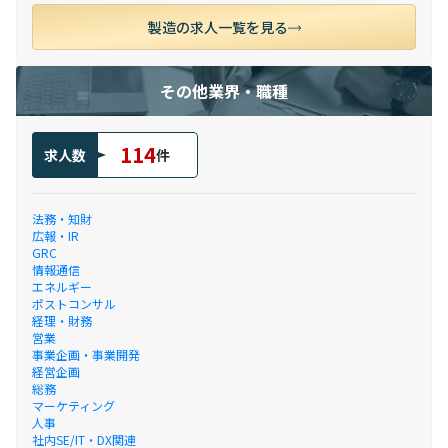
製造の求人一覧を見る
その他業界・職種
114
求人数
件
法務・知財
広報・IR
GRC
情報通信
エネルギー
ポストコンサル
経理・財務
営業
事業企画・事業開発
経営企画
総務
マーケティング
人事
社内SE/IT・DX関連