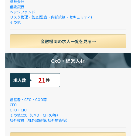
証券会社
信託銀行
ヘッジファンド
リスク管理・監査(監査・内部統制・セキュリティ)
その他
金融機関の求人一覧を見る
CxO・経営人材
21
求人数
件
経営者・CEO・COO等
CFO
CTO・CIO
その他CxO（CMO・CHRO等）
社外役員（社外取締役/社外監査役）