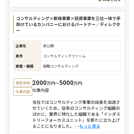
コンサルティング×新規事業×投資事業を三位一体で手
掛けているカンパニーにおけるパートナー／ディレクタ
ー
企業名
非公開
業界
コンサルティングファーム
業種・職種
戦略コンサルティング
2000
5000
万円〜
万円
想定年収
仕事内容
仕事内容
当社ではコンサルティング事業の成長を加速さ
せていくため、従来のコンサルティング組織の
ほかに、業界に特化した組織である「インダス
トリーフォーカスユニット」を新たに立ち上げ
ることになりました。
⋯
もっと見る