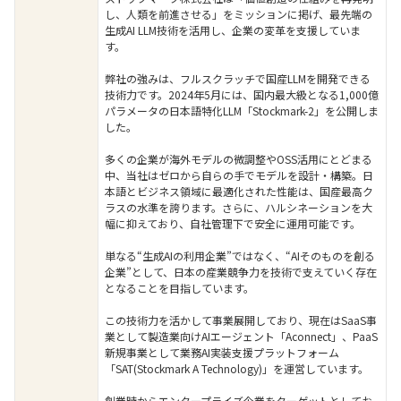
し、人類を前進させる」をミッションに掲げ、最先端の
生成AI LLM技術を活用し、企業の変革を支援していま
す。
弊社の強みは、フルスクラッチで国産LLMを開発できる
技術力です。2024年5月には、国内最大級となる1,000億
パラメータの日本語特化LLM「Stockmark-2」を公開しま
した。
多くの企業が海外モデルの微調整やOSS活用にとどまる
中、当社はゼロから自らの手でモデルを設計・構築。日
本語とビジネス領域に最適化された性能は、国産最高ク
ラスの水準を誇ります。さらに、ハルシネーションを大
幅に抑えており、自社管理下で安全に運用可能です。
単なる“生成AIの利用企業”ではなく、“AIそのものを創る
企業”として、日本の産業競争力を技術で支えていく存在
となることを目指しています。
この技術力を活かして事業展開しており、現在はSaaS事
業として製造業向けAIエージェント「Aconnect」、PaaS
新規事業として業務AI実装支援プラットフォーム
「SAT(Stockmark A Technology)」を運営しています。
創業時からエンタープライズ企業をターゲットとしてお