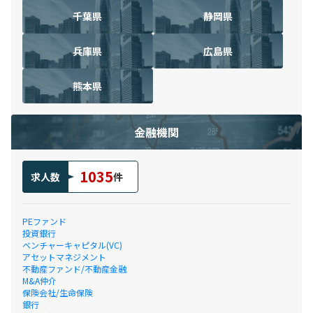
千葉県
静岡県
兵庫県
広島県
熊本県
金融機関
1035
求人数
件
PEファンド
投資銀行
ベンチャーキャピタル(VC)
アセットマネジメント
不動産ファンド/不動産金融
M&A仲介
保険会社/生命保険
銀行