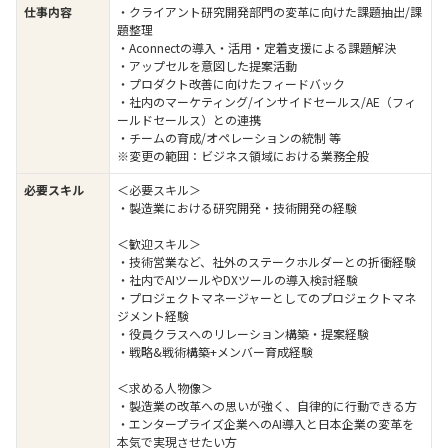
仕事内容
・クライアント研究開発部門の変革に向けた課題抽出/課
題整理
・Aconnectの導入・活用・定着支援による課題解決
・アップセルを意図した提案活動
・プロダクト改善に向けたフィードバック
・社内のマーケティング/インサイドセールス/AE（フィ
ールドセールス）との連携
・チームの育成/オペレーションの統制 等
※変更の範囲：ビジネス領域における業務全般
必要スキル
＜必要スキル＞
・製造業における研究開発・技術開発の経験
＜歓迎スキル＞
・技術営業など、社外のステークホルダーとの折衝経験
・社内でAIツールやDXツールの導入検討経験
・プロジェクトマネージャーとしてのプロジェクトマネ
ジメント経験
・役員クラスへのリレーション構築・提案経験
・戦略&戦術構築+メンバー育成経験
＜求める人物像＞
・製造業の改革への思いが強く、自律的に行動できる方
・エンタープライズ企業へのAI導入と日本企業の変革を
本気で実現させたい方