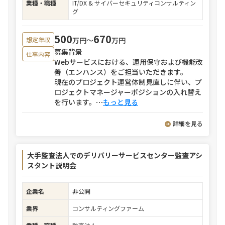
業種・職種
IT/DX & サイバーセキュリティコンサルティン
グ
500
670
万円〜
万円
想定年収
募集背景
仕事内容
Webサービスにおける、運用保守および機能改
善（エンハンス）をご担当いただきます。
現在のプロジェクト運営体制見直しに伴い、プ
ロジェクトマネージャーポジションの入れ替え
を行います。
⋯
もっと見る
詳細を見る
大手監査法人でのデリバリーサービスセンター監査アシ
スタント説明会
企業名
非公開
業界
コンサルティングファーム