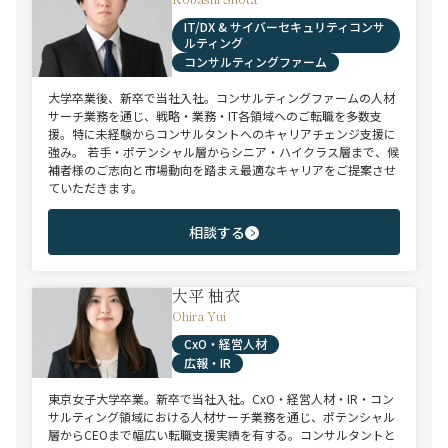
IT/DX & サイバーセキュリティコンサ
ルティング
コンサルティングファーム
大学卒業後、新卒で当社入社。コンサルティングファームの人材
サーチ業務を通じ、戦略・業務・IT各領域へのご転職を多数支
援。特に未経験からコンサルタントへのキャリアチェンジ支援に
強み。 若手・ポテンシャル層からシニア・ハイクラス層まで、候
補者様のご志向と市場動向を踏まえ最適なキャリアをご提案させ
ていただきます。
相談する
大平 柚衣
Ohira Yui
CxO・経営人材
広報・IR
東京女子大学卒業。新卒で当社入社。CxO・経営人材・IR・コン
サルティング領域における人材サーチ業務を通じ、ポテンシャル
層からCEOまで幅広い転職支援実績を有する。コンサルタントと