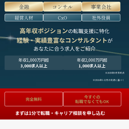
金融
コンサル
事業会社
経営人材
CxO
社外役員
高年収ポジション
の転職支援に特化
経験・実績豊富なコンサルタント
が
あなたに合う求人をご紹介
年収1,000万円超
年収2,000万円超
3,000求人以上
1,000求人以上
※2025年9月末時点
※2024年1-12月の実績に基づく
今すぐの
完全無料
転職でなくてもOK
まずは1分で転職・キャリア相談を申し込む