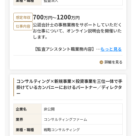
業種・職種
監査法人
700
1200
万円〜
万円
想定年収
公認会計士の事務業務をサポートしていただく
仕事内容
お仕事について、オンライン説明会を開催いた
します。
【監査アシスタント職業務内容】
⋯
もっと見る
詳細を見る
コンサルティング×新規事業×投資事業を三位一体で手
掛けているカンパニーにおけるパートナー／ディレクタ
ー
企業名
非公開
業界
コンサルティングファーム
業種・職種
戦略コンサルティング