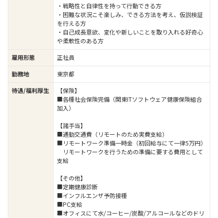
・戦略性と自律性を持って行動できる方
・困難な状況こそ楽しみ、できる方法を考え、仮説検証
を行える方
・自己成長意欲、変化や新しいことを取り入れる好奇心
や柔軟性のある方
雇用形態
正社員
勤務地
東京都
待遇/福利厚生
【保険】
■各種社会保険完備（関東ITソフトウェア健康保険組合
加入）
【諸手当】
■通勤交通費（リモートのため実費支給）
■リモートワーク準備一時金（初回給与にて一律5万円）
リモートワークを行うための準備に要する費用として
支給
【その他】
■定期健康診断
■インフルエンザ予防接種
■PC支給
■オフィスにて水/コーヒー/炭酸/アルコールなどのドリ