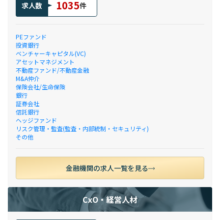
1035
求人数
件
PEファンド
投資銀行
ベンチャーキャピタル(VC)
アセットマネジメント
不動産ファンド/不動産金融
M&A仲介
保険会社/生命保険
銀行
証券会社
信託銀行
ヘッジファンド
リスク管理・監査(監査・内部統制・セキュリティ)
その他
金融機関の求人一覧を見る
CxO・経営人材