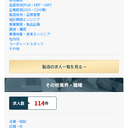
生産技術(PLM・ERP・SAP)
企業経営(CEO・COO等)
製造技術・品質管理
設計開発エンジニア
事業開発・製品企画
調達・購買
業務改善・変革エンジニア
社内SE
コーポレートスタッフ
その他
製造の求人一覧を見る
その他業界・職種
114
求人数
件
法務・知財
広報・IR