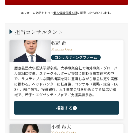
本フォーム送信をもって
個人情報保護方針
に同意したものとします。
担当コンサルタント
牧野 源
Makino Gen
コンサルティングファーム
慶應義塾大学経済学部卒業。大手事業会社で海外事業・グローバ
ルSCMに従事。ステークホルダーが複雑に関わる事業運営の中
で、サステナブルな関係構築を常に意識しながら意思決定や実務
に携わる。ヘッドハンターに転身後、コンサル（戦略・総合・FA
S）、総合商社、投資銀行、大手事業会社を始めとする幅広い領
域で、若手～エグゼクティブまでご支援実績多数。
相談する
小橋 翔太
Kobashi Shota