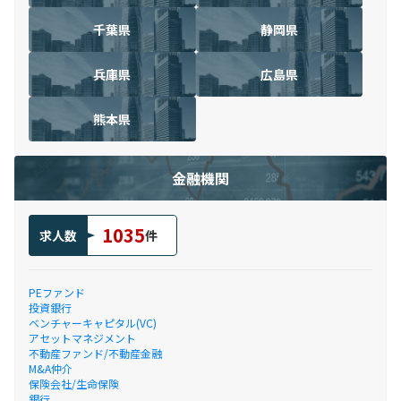
千葉県
静岡県
兵庫県
広島県
熊本県
金融機関
1035
求人数
件
PEファンド
投資銀行
ベンチャーキャピタル(VC)
アセットマネジメント
不動産ファンド/不動産金融
M&A仲介
保険会社/生命保険
銀行