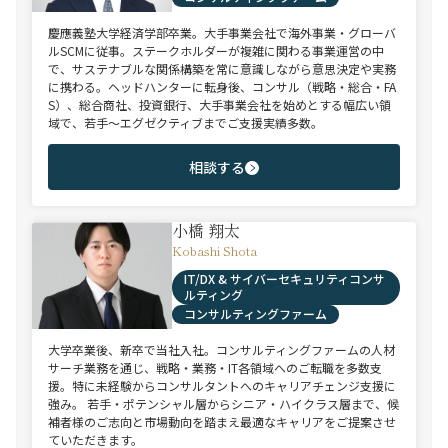
慶應義塾大学経済学部卒業。大手事業会社で海外事業・グローバ
ルSCMに従事。ステークホルダーが複雑に関わる事業運営の中
で、サステナブルな関係構築を常に意識しながら意思決定や実務
に携わる。ヘッドハンターに転身後、コンサル（戦略・総合・FA
S）、総合商社、投資銀行、大手事業会社を始めとする幅広い領
域で、若手～エグゼクティブまでご支援実績多数。
相談する
小橋 翔太
Kobashi Shota
IT/DX & サイバーセキュリティコンサ
ルティング
コンサルティングファーム
大学卒業後、新卒で当社入社。コンサルティングファームの人材
サーチ業務を通じ、戦略・業務・IT各領域へのご転職を多数支
援。特に未経験からコンサルタントへのキャリアチェンジ支援に
強み。 若手・ポテンシャル層からシニア・ハイクラス層まで、候
補者様のご志向と市場動向を踏まえ最適なキャリアをご提案させ
ていただきます。