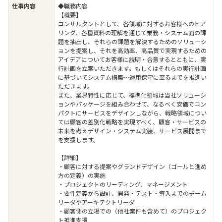
仕事内容
◆職務内容
【概要】
コンサルタントとして、各領域に対するお客様へのヒア
リング、各種資料の理解を通じて業務・システム面の課
題を抽出し、それらの課題を解決するためのソリューシ
ョンを提案し、それを高効率、高品質で実現するための
アイデアについてお客様に説明・合意するとともに、実
行計画を立案いただきます。もしくはそれらの実行計画
に基づいてシステム構築～運用保守に至るまでを推進い
ただきます。
また、業界特性に応じて、標準化領域は当社ソリューシ
ョンやパッケージを組み合わせて、なるべく安価でコン
パクトにサービスをデザインしながら、戦略領域につい
ては顧客の差別化戦略を実現すべく、顧客・サービスの
未来を考えデザイン・システム実装、サービス展開まで
を支援します。
【詳細】
・顧客に対する提案やグランドデザイン（ゴールと進め
方の定義）の実施
・プロジェクトのリーディング、マネージメント
・要件定義から設計、開発・テスト・導入までのチーム
リーダやアーキテクトリーダ
・顧客側の立場での（他社案件も含めて）のプロジェク
ト推進支援