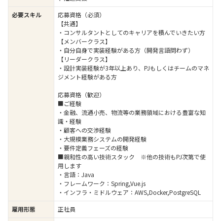
必要スキル
応募資格（必須）
【共通】
・コンサルタントとしてのキャリアを積んでいきたい方
【メンバークラス】
・自分自身で実装経験がある方（開発言語問わず）
【リーダークラス】
・設計実装経験が3年以上あり、PJもしくはチームのマネ
ジメント経験がある方
応募資格（歓迎）
■ご経験
・金融、流通小売、物流等の業務領域における豊富な知
識・経験
・顧客への交渉経験
・大規模業務システムの開発経験
・要件定義フェーズの経験
■親和性の高い技術スタック ※他の技術もPJ次第で使
用します
・言語：Java
・フレームワーク：Spring,Vue.js
・インフラ・ミドルウェア：AWS,Docker,PostgreSQL
雇用形態
正社員