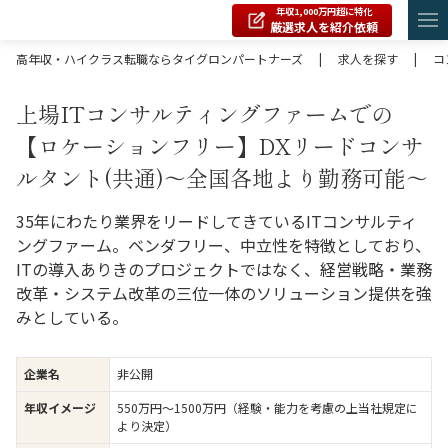
年収1,000万円超に特化
厳選求人を紹介依頼
高年収・ハイクラス転職ならタイグロンパートナーズ
|
求人を探す
|
コ
上場ITコンサルティングファームでの
【ロケーションフリー】DXリードコンサ
ルタント(共通)～全国各地より勤務可能～
35年にわたり業界をリードしてきているITコンサルティ
ングファーム。ベンダフリー、中立性を特徴としており、
ITの導入ありきのプロジェクトではなく、経営戦略・業務
改革・システム改革の三位一体のソリューション提供を強
みとしている。
企業名
非公開
年収イメージ
550万円〜1500万円（経験・能力を考慮の上当社規定に
より決定）