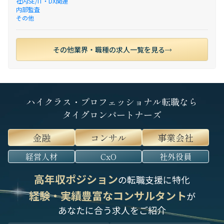
社内SE/IT・DX関連
内部監査
その他
その他業界・職種の求人一覧を見る
ハイクラス・プロフェッショナル転職なら
タイグロンパートナーズ
金融
コンサル
事業会社
経営人材
CxO
社外役員
高年収ポジション
の転職支援に特化
経験・実績豊富なコンサルタント
が
あなたに合う求人をご紹介