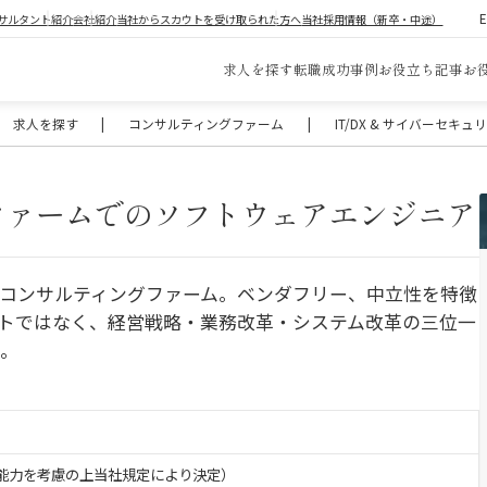
サルタント紹介
会社紹介
当社からスカウトを受け取られた方へ
当社採用情報（新卒・中途）
求人を探す
転職成功事例
お役立ち記事
お
求人を探す
|
コンサルティングファーム
|
IT/DX & サイバーセキ
ファームでのソフトウェアエンジニア
ITコンサルティングファーム。ベンダフリー、中立性を特徴
クトではなく、経営戦略・業務改革・システム改革の三位一
る。
験・能力を考慮の上当社規定により決定）