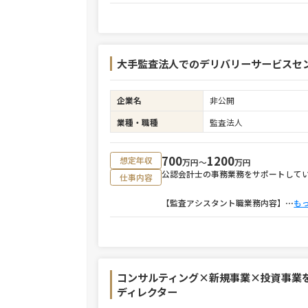
大手監査法人でのデリバリーサービスセ
企業名
非公開
業種・職種
監査法人
700
1200
想定年収
万円〜
万円
公認会計士の事務業務をサポートして
仕事内容
【監査アシスタント職業務内容】
⋯
も
コンサルティング×新規事業×投資事業
ディレクター