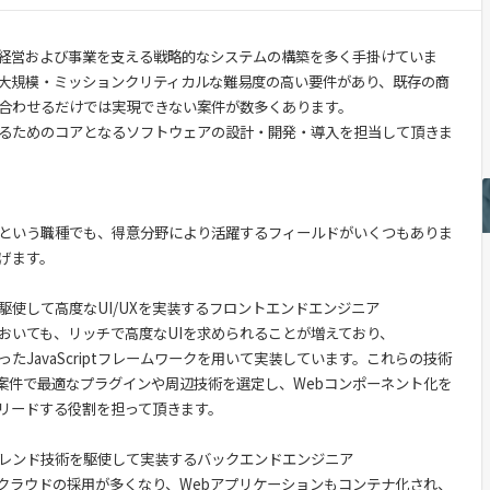
経営および事業を支える戦略的なシステムの構築を多く手掛けていま
大規模・ミッションクリティカルな難易度の高い要件があり、既存の商
み合わせるだけでは実現できない案件が数多くあります。
るためのコアとなるソフトウェアの設計・開発・導入を担当して頂きま
という職種でも、得意分野により活躍するフィールドがいくつもありま
げます。
/Vue.jsを駆使して高度なUI/UXを実装するフロントエンドエンジニア
おいても、リッチで高度なUIを求められることが増えており、
ue.jsといったJavaScriptフレームワークを用いて実装しています。これらの技術
案件で最適なプラグインや周辺技術を選定し、Webコンポーネント化を
リードする役割を担って頂きます。
レンド技術を駆使して実装するバックエンドエンジニア
クラウドの採用が多くなり、Webアプリケーションもコンテナ化され、