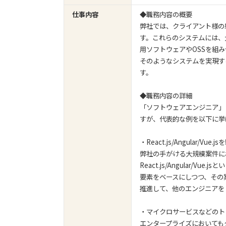
仕事内容
◆職務内容の概要
弊社では、クライアント様の
す。これらのシステムには、
用ソフトウェアやOSSを組
そのようなシステムを実現す
す。
◆職務内容の詳細
「ソフトウェアエンジニア」
すが、代表的な例を以下に挙
・React.js/Angular
弊社の手がける大規模案件に
React.js/Angular/V
要素をベースにしつつ、その
推進して、他のエンジニアを
・マイクロサービスなどのト
エンタープライズにおいても