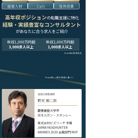
経営人材
CxO
社外役員
高年収ポジション
の転職支援に特化
経験・実績豊富なコンサルタント
が
あなたに合う求人をご紹介
年収1,000万円超
年収2,000万円超
3,000求人以上
1,000求人以上
※2025年9月末時点
※2024年1-12月の実績に基づく
当社代表取締役
野尻 剛二郎
慶應義塾大学卒
元モルガン・スタンレー
株式会社ビズリーチ 主催
JAPAN HEADHUNTER
AWARDS 2020 金融部門 MVP