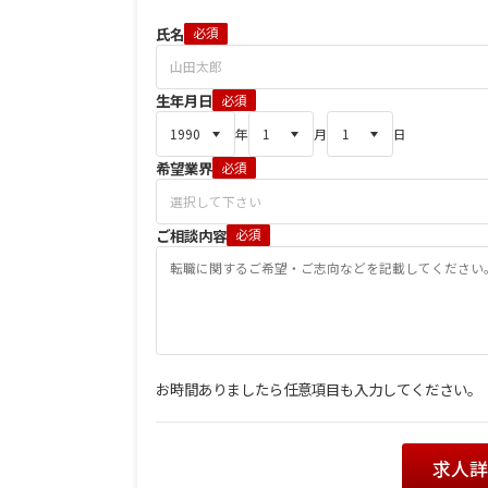
氏名
必須
生年月日
必須
年
月
日
希望業界
必須
ご相談内容
必須
お時間ありましたら任意項目も入力してください。
求人