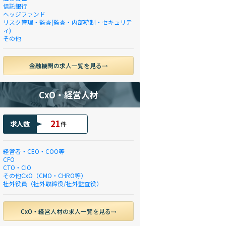
信託銀行
ヘッジファンド
リスク管理・監査(監査・内部統制・セキュリテ
ィ)
その他
金融機関の求人一覧を見る
CxO・経営人材
21
求人数
件
経営者・CEO・COO等
CFO
CTO・CIO
その他CxO（CMO・CHRO等）
社外役員（社外取締役/社外監査役）
CxO・経営人材の求人一覧を見る