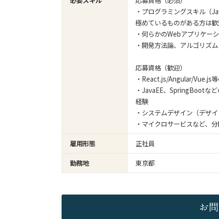
必要スキル
応募資格（必須）
・プログラミングスキル（Java、Ja
極めているものがある方は歓
・何らかのWebアプリケー
・開発方法論、アルゴリズム
応募資格（歓迎）
・React.js/Angular/
・JavaEE、SpringB
経験
・システムデザイン（デザイ
・マイクロサービスなど、分
雇用形態
正社員
勤務地
東京都
お問