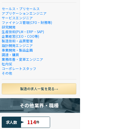
セールス・プリセールス
アプリケーションエンジニア
サービスエンジニア
ファイナンス管理(CFO・財務等)
研究開発
生産技術(PLM・ERP・SAP)
企業経営(CEO・COO等)
製造技術・品質管理
設計開発エンジニア
事業開発・製品企画
調達・購買
業務改善・変革エンジニア
社内SE
コーポレートスタッフ
その他
製造の求人一覧を見る
その他業界・職種
114
求人数
件