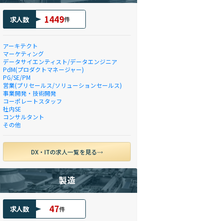
1449
求人数
件
アーキテクト
マーケティング
データサイエンティスト/データエンジニア
PdM(プロダクトマネージャー)
PG/SE/PM
営業(プリセールス/ソリューションセールス)
事業開発・技術開発
コーポレートスタッフ
社内SE
コンサルタント
その他
DX・ITの求人一覧を見る
製造
47
求人数
件