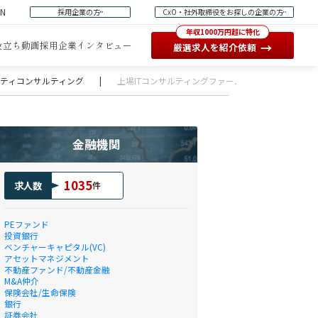
EN
採用企業の方
CxO・社外取締役をお探しの企業の方
年収1000万円超に特化
役立ち動画
採用企業インタビュー
→
厳選求人を紹介依頼
ュリティコンサルティング
|
上場ITコンサルティングファームでのソフトウェア
金融機関
1035
求人数
件
PEファンド
投資銀行
ベンチャーキャピタル(VC)
アセットマネジメント
不動産ファンド/不動産金融
M&A仲介
保険会社/生命保険
銀行
証券会社