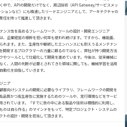
で、APIの開発だけでなく、周辺技術（API Gatweay/サービスメッ
ーションなど）にも精通したリードエンジニアとして、アーキテクチャの
責任を持って推進して頂きます。
ナンス性を高めるフレームワーク、ツールの設計・開発エンジニア
は、企業経営の根幹を担い何年も使われ続けます。ですから、機能面、
られます。また、生産性や継続したエンハンスにも耐えうるメンテナン
を開発するプログラマーの力量に頼るのではなく、弊社が持つ開発方法
クやツールとして仕組化して開発を進めています。今後は、従来機械に
なく、人間の判断が必要とされてきた領域に関しても、機械学習を活用
自動化を目指していきます。
ジニア
顧客向けシステムの開発に必要なライブラリ、フレームワークの開発を
高品質かつ高生産性に実施するためのツールや、実行環境などをサービ
用されています。「すでに世の中にある製品や技術は積極的に利用し、
ものは自ら作る」のマインドをもって、特定プロジェクト・システムの
クトの設計・開発を担当して頂きます。