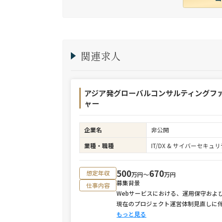
関連求人
アジア発グローバルコンサルティングフ
ャー
企業名
非公開
業種・職種
IT/DX & サイバーセキ
500
670
想定年収
万円〜
万円
募集背景
仕事内容
Webサービスにおける、運用保守およ
現在のプロジェクト運営体制見直しに
もっと見る