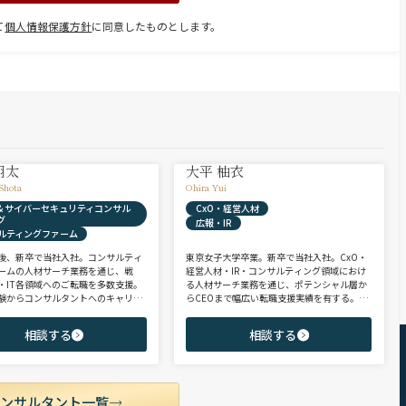
て
個人情報保護方針
に同意したものとします。
翔太
大平 柚衣
Shota
Ohira Yui
X & サイバーセキュリティコンサル
CxO・経営人材
グ
広報・IR
ルティングファーム
後、新卒で当社入社。コンサルティ
東京女子大学卒業。新卒で当社入社。CxO・
ームの人材サーチ業務を通じ、戦
経営人材・IR・コンサルティング領域におけ
・IT各領域へのご転職を多数支援。
る人材サーチ業務を通じ、ポテンシャル層か
験からコンサルタントへのキャリア
らCEOまで幅広い転職支援実績を有する。コ
支援に強み。 若手・ポテンシャル層
ンサルタントとして、IRを始めとするコーポ
ア・ハイクラス層まで、候補者様の
レート部門およびコンサルティングファーム
相談する
相談する
市場動向を踏まえ最適なキャリアを
領域を中心に担当。未経験・ポテンシャル層
せていただきます。
からミドル・ハイクラス層まで、年代・職階
を問わず幅広くご支援可能。
コンサルタント一覧