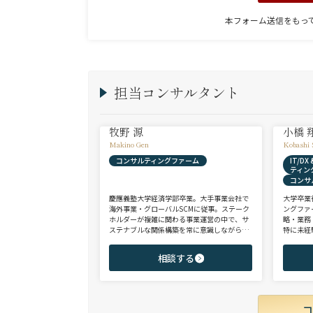
本フォーム送信をもっ
担当コンサルタント
牧野 源
小橋 
Makino Gen
Kobashi 
コンサルティングファーム
IT/D
ティン
コンサ
慶應義塾大学経済学部卒業。大手事業会社で
大学卒業
海外事業・グローバルSCMに従事。ステーク
ングファ
ホルダーが複雑に関わる事業運営の中で、サ
略・業務
ステナブルな関係構築を常に意識しながら意
特に未経
思決定や実務に携わる。ヘッドハンターに転
チェンジ
身後、コンサル（戦略・総合・FAS）、総合
からシニ
相談する
商社、投資銀行、大手事業会社を始めとする
ご志向と
幅広い領域で、若手～エグゼクティブまでご
ご提案さ
支援実績多数。