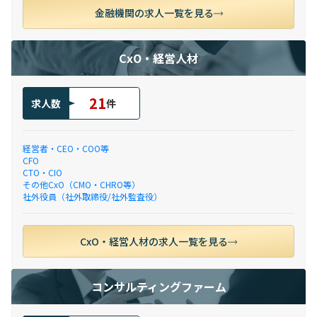
金融機関の求人一覧を見る
CxO・経営人材
21
求人数
件
経営者・CEO・COO等
CFO
CTO・CIO
その他CxO（CMO・CHRO等）
社外役員（社外取締役/社外監査役）
CxO・経営人材の求人一覧を見る
コンサルティングファーム