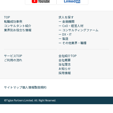
TOP
求人を探す
転職成功事例
ー 金融機関
コンサルタント紹介
ー CxO・経営人材
業界別お役立ち情報
ー コンサルティングファーム
ー DX・IT
ー 製造
ー その他業界・職種
サービスTOP
会社紹介TOP
ご利用の流れ
会社概要
当社理念
お知らせ
採用情報
サイトマップ
個人情報取扱規約
©︎Tiglon Partners Limited. All. Right Reserved.