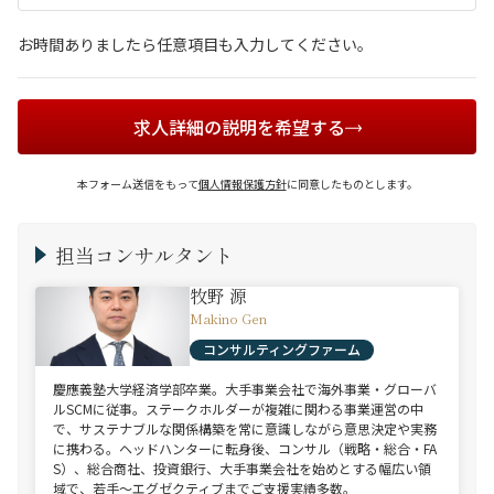
お時間ありましたら任意項目も入力してください。
求人詳細の説明を希望する
本フォーム送信をもって
個人情報保護方針
に同意したものとします。
担当コンサルタント
牧野 源
Makino Gen
コンサルティングファーム
慶應義塾大学経済学部卒業。大手事業会社で海外事業・グローバ
ルSCMに従事。ステークホルダーが複雑に関わる事業運営の中
で、サステナブルな関係構築を常に意識しながら意思決定や実務
に携わる。ヘッドハンターに転身後、コンサル（戦略・総合・FA
S）、総合商社、投資銀行、大手事業会社を始めとする幅広い領
域で、若手～エグゼクティブまでご支援実績多数。