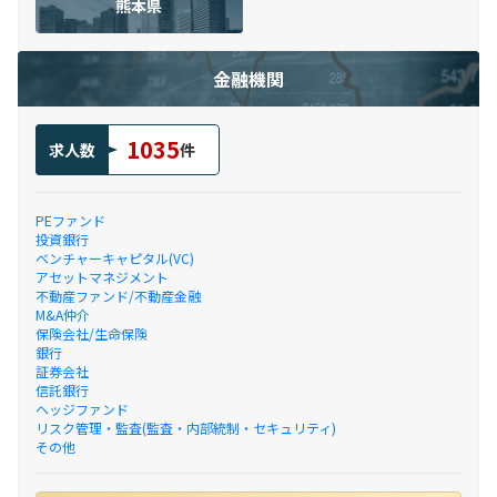
熊本県
金融機関
1035
求人数
件
PEファンド
投資銀行
ベンチャーキャピタル(VC)
アセットマネジメント
不動産ファンド/不動産金融
M&A仲介
保険会社/生命保険
銀行
証券会社
信託銀行
ヘッジファンド
リスク管理・監査(監査・内部統制・セキュリティ)
その他