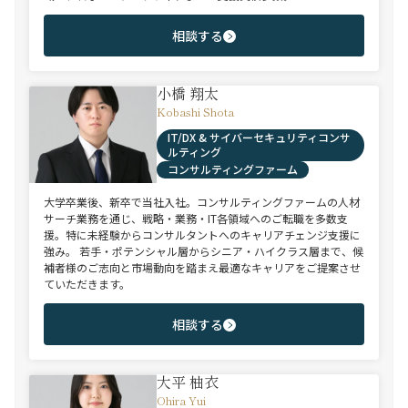
相談する
小橋 翔太
Kobashi Shota
IT/DX & サイバーセキュリティコンサ
ルティング
コンサルティングファーム
大学卒業後、新卒で当社入社。コンサルティングファームの人材
サーチ業務を通じ、戦略・業務・IT各領域へのご転職を多数支
援。特に未経験からコンサルタントへのキャリアチェンジ支援に
強み。 若手・ポテンシャル層からシニア・ハイクラス層まで、候
補者様のご志向と市場動向を踏まえ最適なキャリアをご提案させ
ていただきます。
相談する
大平 柚衣
Ohira Yui