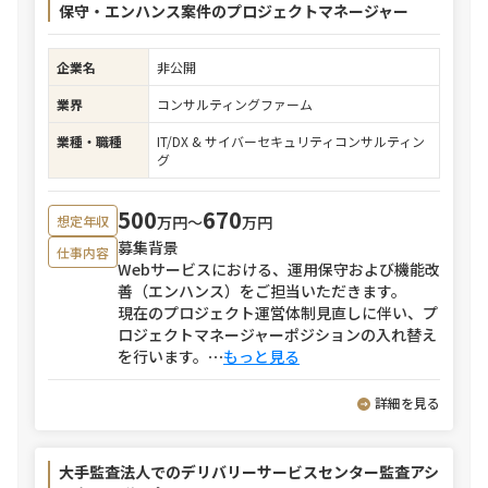
保守・エンハンス案件のプロジェクトマネージャー
企業名
非公開
業界
コンサルティングファーム
業種・職種
IT/DX & サイバーセキュリティコンサルティン
グ
500
670
万円〜
万円
想定年収
募集背景
仕事内容
Webサービスにおける、運用保守および機能改
善（エンハンス）をご担当いただきます。
現在のプロジェクト運営体制見直しに伴い、プ
ロジェクトマネージャーポジションの入れ替え
を行います。
⋯
もっと見る
詳細を見る
大手監査法人でのデリバリーサービスセンター監査アシ