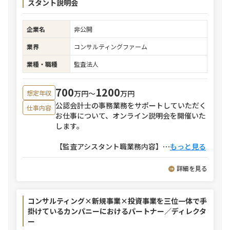
スタント説明会
企業名
非公開
業界
コンサルティングファーム
業種・職種
監査法人
700
1200
万円〜
万円
想定年収
公認会計士の事務業務をサポートしていただく
仕事内容
お仕事について、オンライン説明会を開催いた
します。
【監査アシスタント職業務内容】
⋯
もっと見る
詳細を見る
コンサルティング×新規事業×投資事業を三位一体で手
掛けているカンパニーにおけるパートナー／ディレクタ
ー