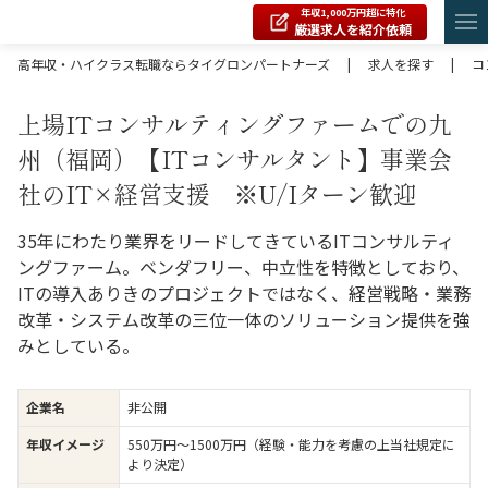
年収1,000万円超に特化
厳選求人を紹介依頼
高年収・ハイクラス転職ならタイグロンパートナーズ
|
求人を探す
|
コ
上場ITコンサルティングファームでの九
州（福岡）【ITコンサルタント】事業会
社のIT×経営支援 ※U/Iターン歓迎
35年にわたり業界をリードしてきているITコンサルティ
ングファーム。ベンダフリー、中立性を特徴としており、
ITの導入ありきのプロジェクトではなく、経営戦略・業務
改革・システム改革の三位一体のソリューション提供を強
みとしている。
企業名
非公開
年収イメージ
550万円〜1500万円（経験・能力を考慮の上当社規定に
より決定）