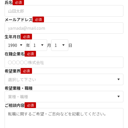
氏名
必須
メールアドレス
必須
生年月日
必須
年
月
日
在籍企業名
必須
希望業界
必須
希望業種・職種
ご相談内容
必須