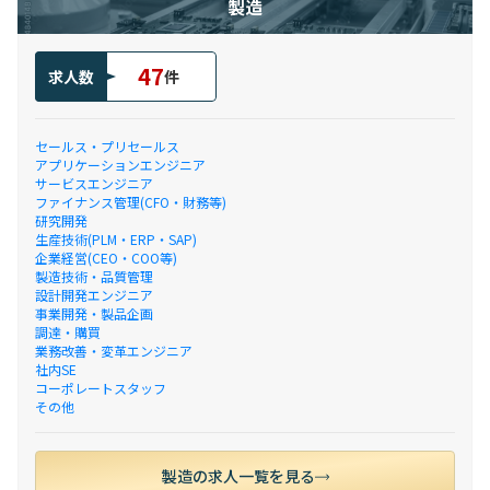
製造
47
求人数
件
セールス・プリセールス
アプリケーションエンジニア
サービスエンジニア
ファイナンス管理(CFO・財務等)
研究開発
生産技術(PLM・ERP・SAP)
企業経営(CEO・COO等)
製造技術・品質管理
設計開発エンジニア
事業開発・製品企画
調達・購買
業務改善・変革エンジニア
社内SE
コーポレートスタッフ
その他
製造の求人一覧を見る