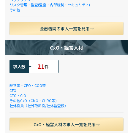
リスク管理・監査(監査・内部統制・セキュリティ)
その他
金融機関の求人一覧を見る
CxO・経営人材
21
求人数
件
経営者・CEO・COO等
CFO
CTO・CIO
その他CxO（CMO・CHRO等）
社外役員（社外取締役/社外監査役）
CxO・経営人材の求人一覧を見る