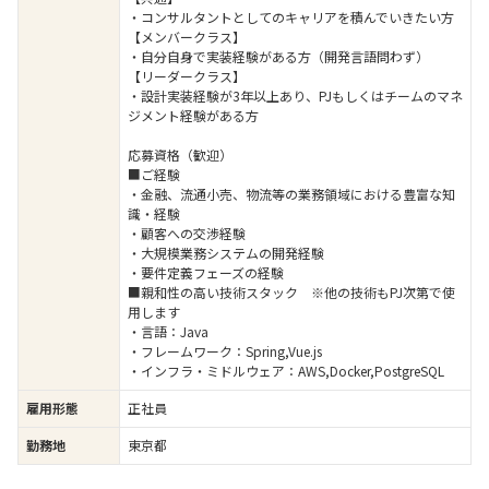
・コンサルタントとしてのキャリアを積んでいきたい方
【メンバークラス】
・自分自身で実装経験がある方（開発言語問わず）
【リーダークラス】
・設計実装経験が3年以上あり、PJもしくはチームのマネ
ジメント経験がある方
応募資格（歓迎）
■ご経験
・金融、流通小売、物流等の業務領域における豊富な知
識・経験
・顧客への交渉経験
・大規模業務システムの開発経験
・要件定義フェーズの経験
■親和性の高い技術スタック ※他の技術もPJ次第で使
用します
・言語：Java
・フレームワーク：Spring,Vue.js
・インフラ・ミドルウェア：AWS,Docker,PostgreSQL
雇用形態
正社員
勤務地
東京都