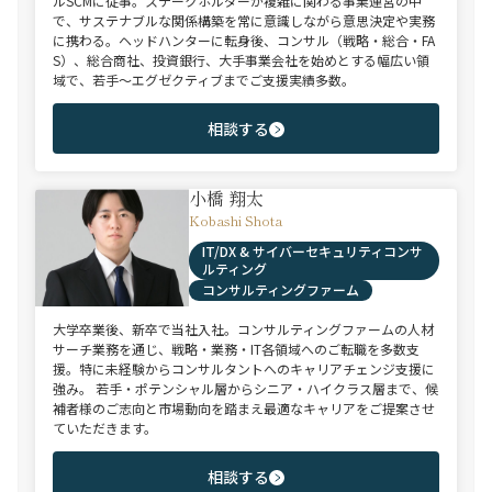
ルSCMに従事。ステークホルダーが複雑に関わる事業運営の中
で、サステナブルな関係構築を常に意識しながら意思決定や実務
に携わる。ヘッドハンターに転身後、コンサル（戦略・総合・FA
S）、総合商社、投資銀行、大手事業会社を始めとする幅広い領
域で、若手～エグゼクティブまでご支援実績多数。
相談する
小橋 翔太
Kobashi Shota
IT/DX & サイバーセキュリティコンサ
ルティング
コンサルティングファーム
大学卒業後、新卒で当社入社。コンサルティングファームの人材
サーチ業務を通じ、戦略・業務・IT各領域へのご転職を多数支
援。特に未経験からコンサルタントへのキャリアチェンジ支援に
強み。 若手・ポテンシャル層からシニア・ハイクラス層まで、候
補者様のご志向と市場動向を踏まえ最適なキャリアをご提案させ
ていただきます。
相談する