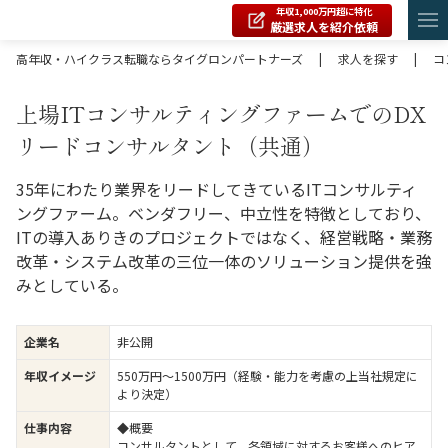
年収1,000万円超に特化
厳選求人を紹介依頼
高年収・ハイクラス転職ならタイグロンパートナーズ
|
求人を探す
|
コ
上場ITコンサルティングファームでのDX
リードコンサルタント（共通）
35年にわたり業界をリードしてきているITコンサルティ
ングファーム。ベンダフリー、中立性を特徴としており、
ITの導入ありきのプロジェクトではなく、経営戦略・業務
改革・システム改革の三位一体のソリューション提供を強
みとしている。
企業名
非公開
年収イメージ
550万円〜1500万円（経験・能力を考慮の上当社規定に
より決定）
仕事内容
◆概要
コンサルタントとして、各領域に対するお客様へのヒア