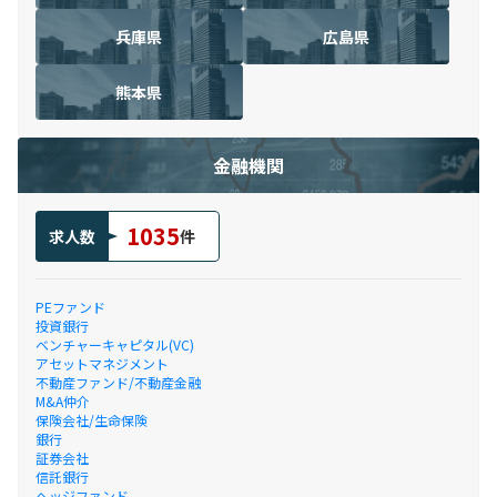
兵庫県
広島県
熊本県
金融機関
1035
求人数
件
PEファンド
投資銀行
ベンチャーキャピタル(VC)
アセットマネジメント
不動産ファンド/不動産金融
M&A仲介
保険会社/生命保険
銀行
証券会社
信託銀行
ヘッジファンド