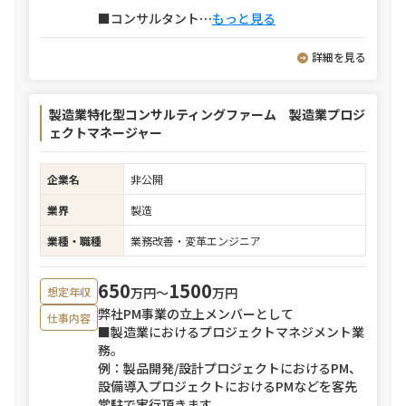
■コンサルタント
⋯
もっと見る
詳細を見る
製造業特化型コンサルティングファーム 製造業プロジ
ェクトマネージャー
企業名
非公開
業界
製造
業種・職種
業務改善・変革エンジニア
650
1500
万円〜
万円
想定年収
弊社PM事業の立上メンバーとして
仕事内容
■製造業におけるプロジェクトマネジメント業
務。
例：製品開発/設計プロジェクトにおけるPM、
設備導入プロジェクトにおけるPMなどを客先
常駐で実行頂きます。