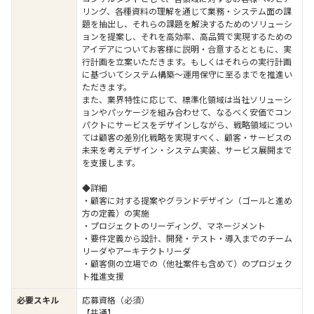
リング、各種資料の理解を通じて業務・システム面の課
題を抽出し、それらの課題を解決するためのソリューシ
ョンを提案し、それを高効率、高品質で実現するための
アイデアについてお客様に説明・合意するとともに、実
行計画を立案いただきます。もしくはそれらの実行計画
に基づいてシステム構築～運用保守に至るまでを推進い
ただきます。
また、業界特性に応じて、標準化領域は当社ソリューシ
ョンやパッケージを組み合わせて、なるべく安価でコン
パクトにサービスをデザインしながら、戦略領域につい
ては顧客の差別化戦略を実現すべく、顧客・サービスの
未来を考えデザイン・システム実装、サービス展開まで
を支援します。
◆詳細
・顧客に対する提案やグランドデザイン（ゴールと進め
方の定義）の実施
・プロジェクトのリーディング、マネージメント
・要件定義から設計、開発・テスト・導入までのチーム
リーダやアーキテクトリーダ
・顧客側の立場での（他社案件も含めて）のプロジェク
ト推進支援
必要スキル
応募資格（必須）
【共通】