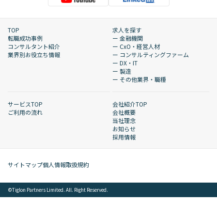
TOP
求人を探す
転職成功事例
ー 金融機関
コンサルタント紹介
ー CxO・経営人材
業界別お役立ち情報
ー コンサルティングファーム
ー DX・IT
ー 製造
ー その他業界・職種
サービスTOP
会社紹介TOP
ご利用の流れ
会社概要
当社理念
お知らせ
採用情報
サイトマップ
個人情報取扱規約
©︎Tiglon Partners Limited. All. Right Reserved.