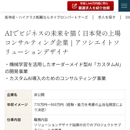
年収1,000万円超に特化
厳選求人を紹介依頼
高年収・ハイクラス転職ならタイグロンパートナーズ
|
求人を探す
|
DX
AIでビジネスの未来を描く日本発の上場
コンサルティング企業｜アソシエイトソ
リューションデザイナ
・機械学習を活用したオーダーメイド型AI「カスタムAI」
の開発事業
・カスタムAI導入のためのコンサルティング事業
企業名
非公開
年収イメージ
770万円〜900万円（経験・能力を考慮の上当社規定によ
り決定）
仕事内容
職務内容
ソリューションデザイナ指揮の元でのプロジェクトサブ
モジュールの推進