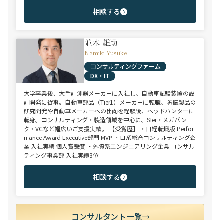
相談する
並木 雄助
Namiki Yusuke
コンサルティングファーム
DX・IT
大学卒業後、大手計測器メーカーに入社し、自動車試験装置の設
計開発に従事。自動車部品（Tier1）メーカーに転職、防振製品の
研究開発や自動車メーカーへの出向を経験後、ヘッドハンターに
転身。コンサルティング・製造領域を中心に、SIer・メガバン
ク・VCなど幅広いご支援実績。 【受賞歴】 ・日経転職版 Perfor
mance Award Executive部門 MVP ・日系総合コンサルティング企
業 入社実績 個人賞受賞 ・外資系エンジニアリング企業 コンサル
ティング事業部 入社実績3位
相談する
コンサルタント一覧