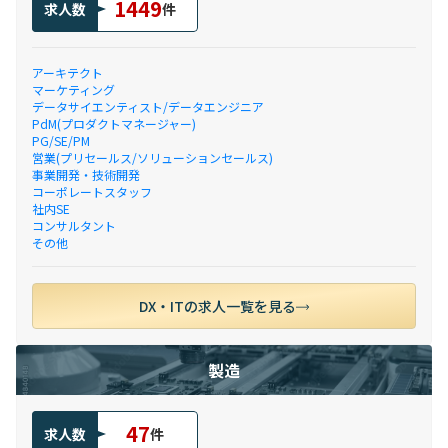
1449
求人数
件
アーキテクト
マーケティング
データサイエンティスト/データエンジニア
PdM(プロダクトマネージャー)
PG/SE/PM
営業(プリセールス/ソリューションセールス)
事業開発・技術開発
コーポレートスタッフ
社内SE
コンサルタント
その他
DX・ITの求人一覧を見る
製造
47
求人数
件