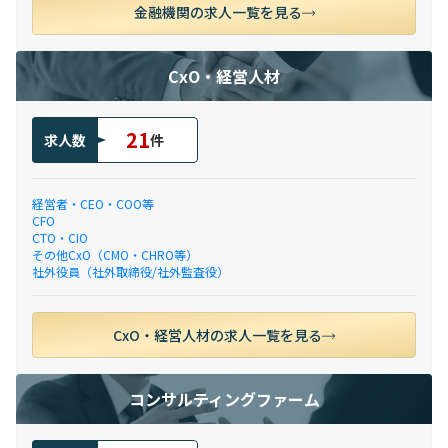
金融機関の求人一覧を見る
CxO・経営人材
21
求人数
件
経営者・CEO・COO等
CFO
CTO・CIO
その他CxO（CMO・CHRO等）
社外役員（社外取締役/社外監査役）
CxO・経営人材の求人一覧を見る
コンサルティングファーム