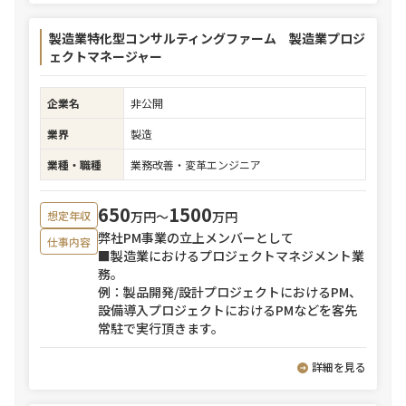
製造業特化型コンサルティングファーム 製造業プロジ
ェクトマネージャー
企業名
非公開
業界
製造
業種・職種
業務改善・変革エンジニア
650
1500
万円〜
万円
想定年収
弊社PM事業の立上メンバーとして
仕事内容
■製造業におけるプロジェクトマネジメント業
務。
例：製品開発/設計プロジェクトにおけるPM、
設備導入プロジェクトにおけるPMなどを客先
常駐で実行頂きます。
詳細を見る