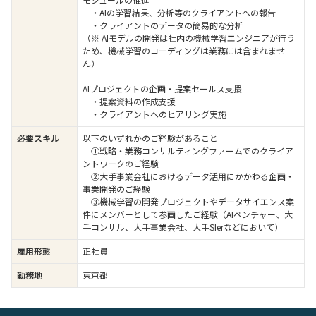
・AIの学習結果、分析等のクライアントへの報告
・クライアントのデータの簡易的な分析
（※ AIモデルの開発は社内の機械学習エンジニアが行う
ため、機械学習のコーディングは業務には含まれませ
ん）
AIプロジェクトの企画・提案セールス支援
・提案資料の作成支援
・クライアントへのヒアリング実施
必要スキル
以下のいずれかのご経験があること
①戦略・業務コンサルティングファームでのクライア
ントワークのご経験
②大手事業会社におけるデータ活用にかかわる企画・
事業開発のご経験
③機械学習の開発プロジェクトやデータサイエンス案
件にメンバーとして参画したご経験（AIベンチャー、大
手コンサル、大手事業会社、大手SIerなどにおいて）
雇用形態
正社員
勤務地
東京都