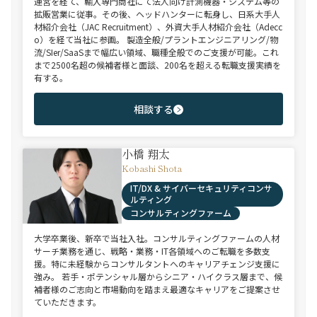
運営を経て、輸入専門商社にて法人向け計測機器・システム等の
拡販営業に従事。その後、ヘッドハンターに転身し、日系大手人
材紹介会社（JAC Recruitment）、外資大手人材紹介会社（Adecc
o）を経て当社に参画。 製造全般/プラントエンジニアリング/物
流/SIer/SaaSまで幅広い領域、職種全般でのご支援が可能。これ
まで2500名超の候補者様と面談、200名を超える転職支援実績を
有する。
相談する
小橋 翔太
Kobashi Shota
IT/DX & サイバーセキュリティコンサ
ルティング
コンサルティングファーム
大学卒業後、新卒で当社入社。コンサルティングファームの人材
サーチ業務を通じ、戦略・業務・IT各領域へのご転職を多数支
援。特に未経験からコンサルタントへのキャリアチェンジ支援に
強み。 若手・ポテンシャル層からシニア・ハイクラス層まで、候
補者様のご志向と市場動向を踏まえ最適なキャリアをご提案させ
ていただきます。