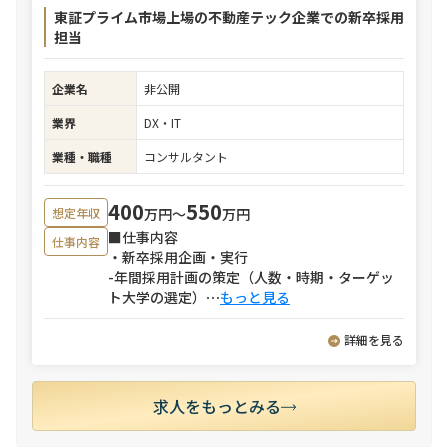
東証プライム市場上場の不動産テック企業での新卒採用
担当
企業名
非公開
業界
DX・IT
業種・職種
コンサルタント
400
550
万円〜
万円
想定年収
■仕事内容
仕事内容
・新卒採用企画・実行
-年間採用計画の策定（人数・時期・ターゲッ
ト大学の選定）
⋯
もっと見る
詳細を見る
求人をもっとみる