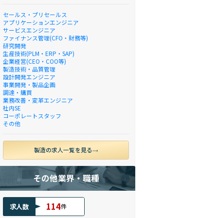
セールス・プリセールス
アプリケーションエンジニア
サービスエンジニア
ファイナンス管理(CFO・財務等)
研究開発
生産技術(PLM・ERP・SAP)
企業経営(CEO・COO等)
製造技術・品質管理
設計開発エンジニア
事業開発・製品企画
調達・購買
業務改善・変革エンジニア
社内SE
コーポレートスタッフ
その他
製造の求人一覧を見る
その他業界・職種
114
求人数
件