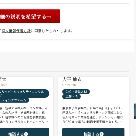
詳細の説明を希望する
て
個人情報保護方針
に同意したものとします。
翔太
大平 柚衣
Shota
Ohira Yui
X & サイバーセキュリティコンサル
CxO・経営人材
グ
広報・IR
ルティングファーム
後、新卒で当社入社。コンサルティ
東京女子大学卒業。新卒で当社入社。CxO・
ームの人材サーチ業務を通じ、戦
経営人材・IR・コンサルティング領域におけ
・IT各領域へのご転職を多数支援。
る人材サーチ業務を通じ、ポテンシャル層か
験からコンサルタントへのキャリア
らCEOまで幅広い転職支援実績を有する。コ
支援に強み。 若手・ポテンシャル層
ンサルタントとして、IRを始めとするコーポ
ア・ハイクラス層まで、候補者様の
レート部門およびコンサルティングファーム
相談する
相談する
市場動向を踏まえ最適なキャリアを
領域を中心に担当。未経験・ポテンシャル層