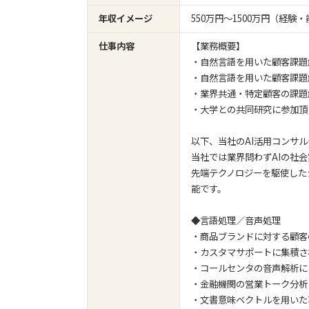
年収イメージ
550万円〜1500万円（経
仕事内容
【業務概要】
・自然言語を用いた顧客課題
・自然言語を用いた顧客課題
・業界共通・特定顧客の課題
・大学との共同研究に参加頂
以下、当社のAI活用コンサ
当社では業界問わずAIの社
先端テクノロジーを駆使した
能です。
◆言語処理／音声処理
・商品ブランドに対する顧客
・カスタマサポートに集積さ
・コールセンタの音声解析に
・金融機関の営業トーク分析
・文書意味ベクトルを用いた