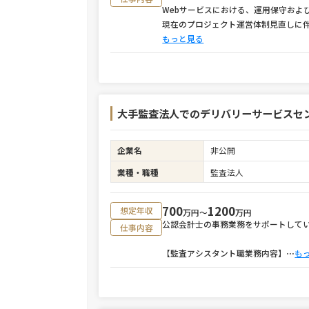
Webサービスにおける、運用保守およ
現在のプロジェクト運営体制見直しに
もっと見る
大手監査法人でのデリバリーサービスセ
企業名
非公開
業種・職種
監査法人
700
1200
想定年収
万円〜
万円
公認会計士の事務業務をサポートして
仕事内容
【監査アシスタント職業務内容】
⋯
も