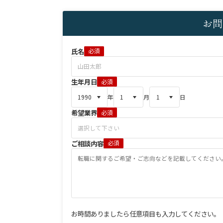
お問
氏名
必須
生年月日
必須
年
月
日
希望業界
必須
ご相談内容
必須
お時間ありましたら任意項目も入力してください。