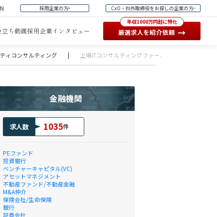
EN
採用企業の方
CxO・社外取締役をお探しの企業の方
年収1000万円超に特化
役立ち動画
採用企業インタビュー
→
厳選求人を紹介依頼
ュリティコンサルティング
|
上場ITコンサルティングファームでのシニアNLPエンジニア（St
金融機関
1035
求人数
件
PEファンド
投資銀行
ベンチャーキャピタル(VC)
アセットマネジメント
不動産ファンド/不動産金融
M&A仲介
保険会社/生命保険
銀行
証券会社