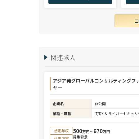
幅広い領域で、若手～エグゼクティブまでご
ご提案さ
支援実績多数。
関連求人
アジア発グローバルコンサルティングフ
ャー
企業名
非公開
業種・職種
IT/DX & サイバーセキ
500
670
想定年収
万円〜
万円
募集背景
仕事内容