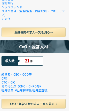
信託銀行
ヘッジファンド
リスク管理・監査(監査・内部統制・セキュリテ
ィ)
その他
金融機関の求人一覧を見る
CxO・経営人材
21
求人数
件
経営者・CEO・COO等
CFO
CTO・CIO
その他CxO（CMO・CHRO等）
社外役員（社外取締役/社外監査役）
CxO・経営人材の求人一覧を見る