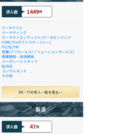
1449
求人数
件
アーキテクト
マーケティング
データサイエンティスト/データエンジニア
PdM(プロダクトマネージャー)
PG/SE/PM
営業(プリセールス/ソリューションセールス)
事業開発・技術開発
コーポレートスタッフ
社内SE
コンサルタント
その他
DX・ITの求人一覧を見る
製造
47
求人数
件