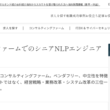
サルタント紹介
会社紹介
当社からスカウトを受け取られた方へ
当社採用情報（新卒・中途）
求人を探す
転職成功事例
お役立ち記事
お
求人を探す
|
コンサルティングファーム
|
IT/DX & サイバーセキ
ファームでのシニアNLPエンジニア
ITコンサルティングファーム。ベンダフリー、中立性を特徴
クトではなく、経営戦略・業務改革・システム改革の三位一
る。