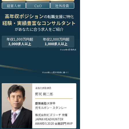
経営人材
CxO
社外役員
高年収ポジション
の転職支援に特化
経験・実績豊富なコンサルタント
が
あなたに合う求人をご紹介
年収1,000万円超
年収2,000万円超
3,000求人以上
1,000求人以上
※2025年9月末時点
※2024年1-12月の実績に基づく
当社代表取締役
野尻 剛二郎
慶應義塾大学卒
元モルガン・スタンレー
株式会社ビズリーチ 主催
JAPAN HEADHUNTER
AWARDS 2020 金融部門 MVP