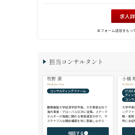
求人
本フォーム送信をもっ
担当コンサルタント
牧野 源
小橋 
Makino Gen
Kobashi 
コンサルティングファーム
IT/D
ティン
コンサ
慶應義塾大学経済学部卒業。大手事業会社で
大学卒業
海外事業・グローバルSCMに従事。ステーク
ングファ
ホルダーが複雑に関わる事業運営の中で、サ
略・業務
ステナブルな関係構築を常に意識しながら意
特に未経
思決定や実務に携わる。ヘッドハンターに転
チェンジ
身後、コンサル（戦略・総合・FAS）、総合
からシニ
相談する
商社、投資銀行、大手事業会社を始めとする
ご志向と