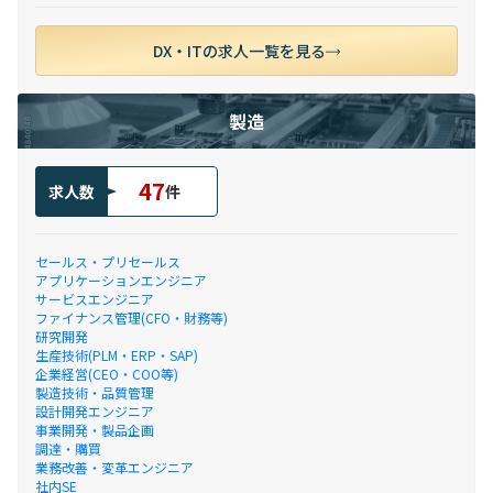
DX・ITの求人一覧を見る
製造
47
求人数
件
セールス・プリセールス
アプリケーションエンジニア
サービスエンジニア
ファイナンス管理(CFO・財務等)
研究開発
生産技術(PLM・ERP・SAP)
企業経営(CEO・COO等)
製造技術・品質管理
設計開発エンジニア
事業開発・製品企画
調達・購買
業務改善・変革エンジニア
社内SE