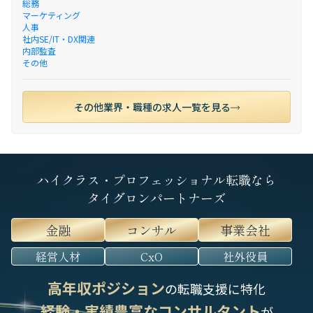
総務
マーケティング
人事
社内SE/IT・DX関連
内部監査
その他
その他業界・職種の求人一覧を見る
ハイクラス・プロフェッショナル転職なら
タイグロンパートナーズ
金融
コンサル
事業会社
経営人材
CxO
社外役員
高年収ポジション
の転職支援に特化
経験・実績豊富なコンサルタント
が