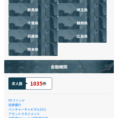
群馬県
埼玉県
千葉県
静岡県
兵庫県
広島県
熊本県
金融機関
1035
求人数
件
PEファンド
投資銀行
ベンチャーキャピタル(VC)
アセットマネジメント