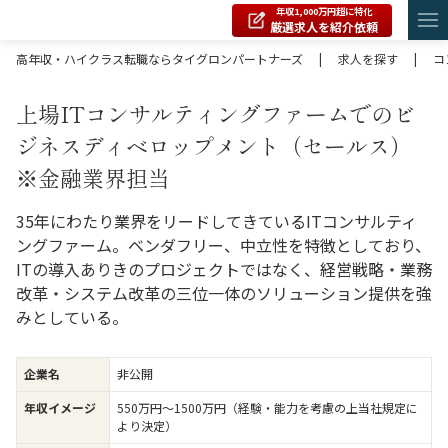
年収1,000万円超に特化
厳選求人を紹介依頼
高年収・ハイクラス転職ならタイグロンパートナーズ
|
求人を探す
|
コ
上場ITコンサルティングファームでのビ
ジネスディベロップメント（セールス）
※金融業界担当
35年にわたり業界をリードしてきているITコンサルティ
ングファーム。ベンダフリー、中立性を特徴としており、
ITの導入ありきのプロジェクトではなく、経営戦略・業務
改革・システム改革の三位一体のソリューション提供を強
みとしている。
企業名
非公開
年収イメージ
550万円〜1500万円（経験・能力を考慮の上当社規定に
より決定）