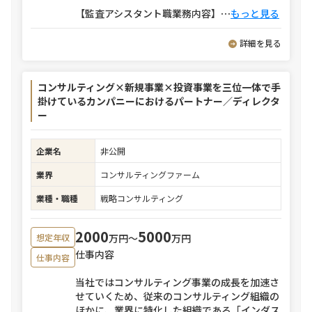
【監査アシスタント職業務内容】
⋯
もっと見る
詳細を見る
コンサルティング×新規事業×投資事業を三位一体で手
掛けているカンパニーにおけるパートナー／ディレクタ
ー
企業名
非公開
業界
コンサルティングファーム
業種・職種
戦略コンサルティング
2000
5000
万円〜
万円
想定年収
仕事内容
仕事内容
当社ではコンサルティング事業の成長を加速さ
せていくため、従来のコンサルティング組織の
ほかに、業界に特化した組織である「インダス