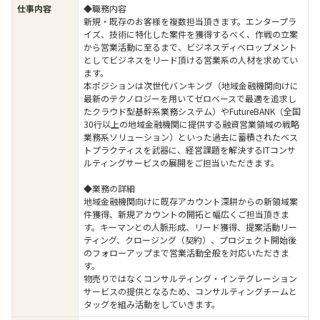
仕事内容
◆職務内容
新規・既存のお客様を複数担当頂きます。エンタープラ
イズ、技術に特化した案件を獲得するべく、作戦の立案
から営業活動に至るまで、ビジネスディベロップメント
としてビジネスをリード頂ける営業系の人材を求めてい
ます。
本ポジションは次世代バンキング（地域金融機関向けに
最新のテクノロジーを用いてゼロベースで最適を追求し
たクラウド型基幹系業務システム）やFutureBANK（全国
30行以上の地域金融機関に提供する融資営業領域の戦略
業務系ソリューション）といった過去に蓄積されたベス
トプラクティスを武器に、経営課題を解決するITコンサ
ルティングサービスの展開をご担当いただきます。
◆業務の詳細
地域金融機関向けに既存アカウント深耕からの新領域案
件獲得、新規アカウントの開拓と幅広くご担当頂きま
す。キーマンとの人脈形成、リード獲得、提案活動リー
ティング、クロージング（契約）、プロジェクト開始後
のフォローアップまで営業活動全般を対応いただきま
す。
物売りではなくコンサルティング・インテグレーション
サービスの提供となるため、コンサルティングチームと
タッグを組み活動をしていきます。