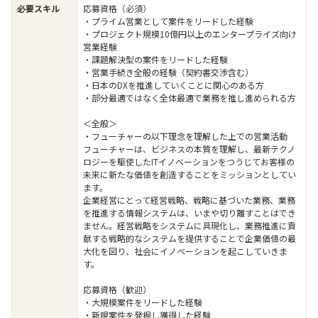
必要スキル
応募資格（必須）
・プライム営業として案件をリードした経験
・プロジェクト規模10億円以上のエンタープライズ向け
営業経験
・課題解決型の案件をリードした経験
・営業手続き全般の経験（契約書交渉含む）
・日本のDXを推進していくことに関心のある方
・部分最適ではなく全体最適で業務を推し進められる方
＜全般＞
・フューチャーの以下理念を理解した上での営業活動
フューチャーは、ビジネスの本質を理解し、最新テクノ
ロジーを駆使したITイノベーションをつうじてお客様の
未来に新たな価値を創造することをミッションとしてい
ます。
企業経営にとって経営戦略、戦略に基づいた業務、業務
を推進する情報システムは、いまや切り離すことはでき
ません。経営戦略をシステムに具現化し、業務推進に貢
献する戦略的なシステムを提供することで企業価値の最
大化を図り、社会にイノベーションを起こしていきま
す。
応募資格（歓迎）
・大規模案件をリードした経験
・新規案件を発掘し獲得した経験