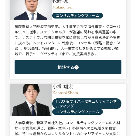
牧野 源
Makino Gen
コンサルティングファーム
慶應義塾大学経済学部卒業。大手事業会社で海外事業・グローバ
ルSCMに従事。ステークホルダーが複雑に関わる事業運営の中
で、サステナブルな関係構築を常に意識しながら意思決定や実務
に携わる。ヘッドハンターに転身後、コンサル（戦略・総合・FA
S）、総合商社、投資銀行、大手事業会社を始めとする幅広い領
域で、若手～エグゼクティブまでご支援実績多数。
相談する
小橋 翔太
Kobashi Shota
IT/DX & サイバーセキュリティコンサ
ルティング
コンサルティングファーム
大学卒業後、新卒で当社入社。コンサルティングファームの人材
サーチ業務を通じ、戦略・業務・IT各領域へのご転職を多数支
援。特に未経験からコンサルタントへのキャリアチェンジ支援に