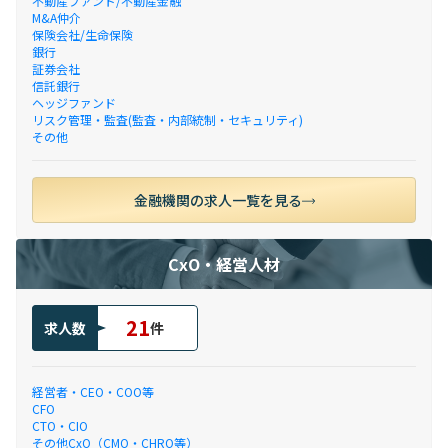
不動産ファンド/不動産金融
M&A仲介
保険会社/生命保険
銀行
証券会社
信託銀行
ヘッジファンド
リスク管理・監査(監査・内部統制・セキュリティ)
その他
金融機関の求人一覧を見る
CxO・経営人材
21
求人数
件
経営者・CEO・COO等
CFO
CTO・CIO
その他CxO（CMO・CHRO等）