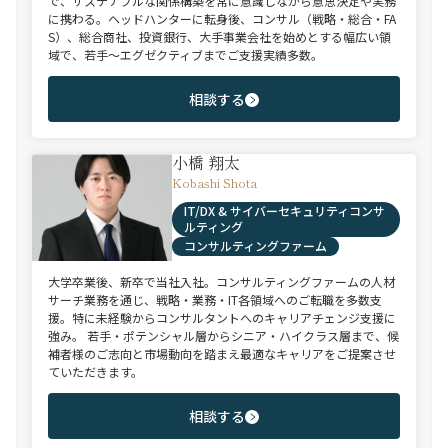
で、サステナブルな関係構築を常に意識しながら意思決定や実務
に携わる。ヘッドハンターに転身後、コンサル（戦略・総合・FA
S）、総合商社、投資銀行、大手事業会社を始めとする幅広い領
域で、若手～エグゼクティブまでご支援実績多数。
相談する
小橋 翔太
Kobashi Shota
IT/DX & サイバーセキュリティコンサ
ルティング
コンサルティングファーム
大学卒業後、新卒で当社入社。コンサルティングファームの人材
サーチ業務を通じ、戦略・業務・IT各領域へのご転職を多数支
援。特に未経験からコンサルタントへのキャリアチェンジ支援に
強み。 若手・ポテンシャル層からシニア・ハイクラス層まで、候
補者様のご志向と市場動向を踏まえ最適なキャリアをご提案させ
ていただきます。
相談する