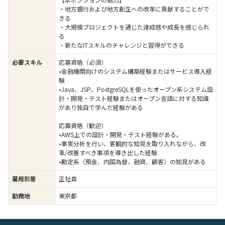
・地方銀行および地方創生への改革に貢献することがで
きる
・大規模プロジェクトを通じた達成感や成長を感じられ
る
・新たなITスキルのチャレンジと習得ができる
必要スキル
応募資格（必須）
•金融機関向けのシステム構築経験またはサービス導入経
験
•Java、JSP、PostgreSQLを使ったオープン系システム設
計・開発・テスト経験またはオープン言語に対する知識
があり独自で学んだ経験がある
応募資格（歓迎）
•AWS上での設計・開発・テスト経験がある。
•事実分析を行い、客観的な知見を取り入れながら、改
革/改善すべき事項を導き出した経験
•勘定系（預金、内国為替、融資、顧客）の知見がある
雇用形態
正社員
勤務地
東京都