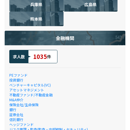
兵庫県
広島県
熊本県
金融機関
1035
求人数
件
PEファンド
投資銀行
ベンチャーキャピタル(VC)
アセットマネジメント
不動産ファンド/不動産金融
M&A仲介
保険会社/生命保険
銀行
証券会社
信託銀行
ヘッジファンド
リスク管理・監査(監査・内部統制・セキュリティ)