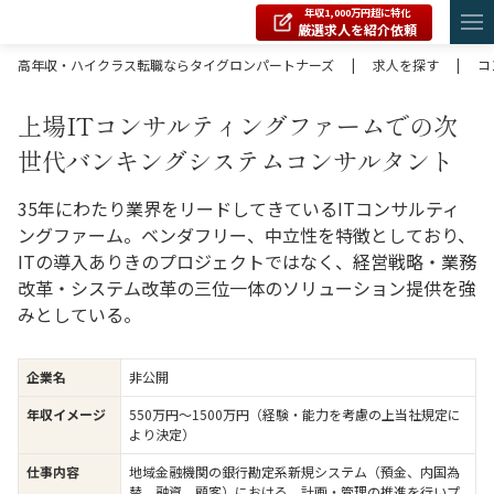
年収1,000万円超に特化
厳選求人を紹介依頼
高年収・ハイクラス転職ならタイグロンパートナーズ
|
求人を探す
|
コ
上場ITコンサルティングファームでの次
世代バンキングシステムコンサルタント
35年にわたり業界をリードしてきているITコンサルティ
ングファーム。ベンダフリー、中立性を特徴としており、
ITの導入ありきのプロジェクトではなく、経営戦略・業務
改革・システム改革の三位一体のソリューション提供を強
みとしている。
企業名
非公開
年収イメージ
550万円〜1500万円（経験・能力を考慮の上当社規定に
より決定）
仕事内容
地域金融機関の銀行勘定系新規システム（預金、内国為
替、融資、顧客）における、計画・管理の推進を行いプ