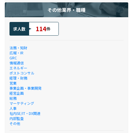
その他業界・職種
114
求人数
件
法務・知財
広報・IR
GRC
情報通信
エネルギー
ポストコンサル
経理・財務
営業
事業企画・事業開発
経営企画
総務
マーケティング
人事
社内SE/IT・DX関連
内部監査
その他