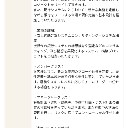
ロジェクトをリードして頂きます。
また、現行システムにとらわれずに新たな業務を定義し
ながら銀行をリードする立場で要件定義～基本設計を推
進していただきます。
【業務の詳細】
・次世代基幹系システムコンサルティング・システム構
築
次世代の銀行システムの構想検討や選定などのコンサル
ティング、及び構想を具現化するシステム 構築プロジ
ェクトをご担当いただきます。
・メンバークラス：
お客様と共に、新たな業務のフローや仕様を定義し、要
件定義～基本設計まで必要な要件に落としていただきま
す。経験やスキルレベルに応じてチームリーダーお任せ
する場合もあります。
・マネージャークラス：
管理計画（進捗・課題等）や移行計画・テスト計画の策
定の推進役を担っていただきます。また推進中の状況の
管理を行い、リスクに応じてコントロールをお任せしま
す。
【本ポジションの魅力】