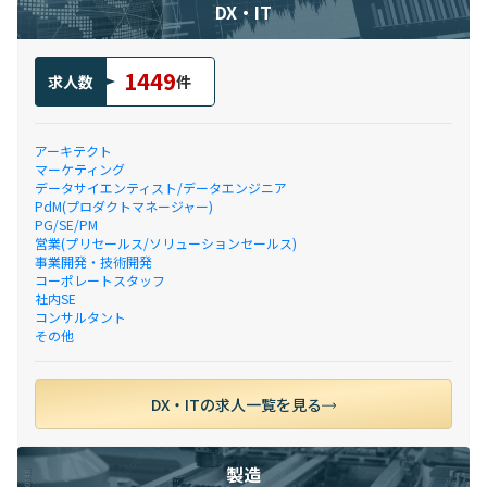
DX・IT
1449
求人数
件
アーキテクト
マーケティング
データサイエンティスト/データエンジニア
PdM(プロダクトマネージャー)
PG/SE/PM
営業(プリセールス/ソリューションセールス)
事業開発・技術開発
コーポレートスタッフ
社内SE
コンサルタント
その他
DX・ITの求人一覧を見る
製造