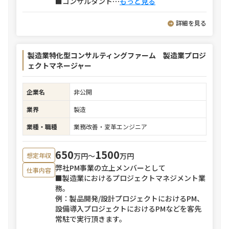
■コンサルタント
⋯
もっと見る
詳細を見る
製造業特化型コンサルティングファーム 製造業プロジ
ェクトマネージャー
企業名
非公開
業界
製造
業種・職種
業務改善・変革エンジニア
650
1500
万円〜
万円
想定年収
弊社PM事業の立上メンバーとして
仕事内容
■製造業におけるプロジェクトマネジメント業
務。
例：製品開発/設計プロジェクトにおけるPM、
設備導入プロジェクトにおけるPMなどを客先
常駐で実行頂きます。