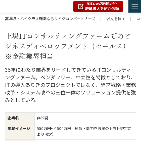
年収1,000万円超に特化
厳選求人を紹介依頼
高年収・ハイクラス転職ならタイグロンパートナーズ
|
求人を探す
|
コ
上場ITコンサルティングファームでのビ
ジネスディベロップメント（セールス）
※金融業界担当
35年にわたり業界をリードしてきているITコンサルティ
ングファーム。ベンダフリー、中立性を特徴としており、
ITの導入ありきのプロジェクトではなく、経営戦略・業務
改革・システム改革の三位一体のソリューション提供を強
みとしている。
企業名
非公開
年収イメージ
550万円〜1500万円（経験・能力を考慮の上当社規定に
より決定）