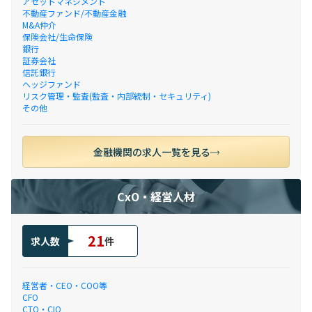
アセットマネジメント
不動産ファンド/不動産金融
M&A仲介
保険会社/生命保険
銀行
証券会社
信託銀行
ヘッジファンド
リスク管理・監査(監査・内部統制・セキュリティ)
その他
金融機関の求人一覧を見る
CxO・経営人材
21
求人数
件
経営者・CEO・COO等
CFO
CTO・CIO