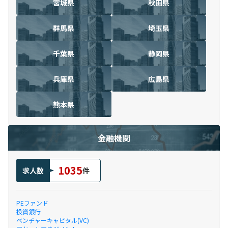
宮城県
秋田県
群馬県
埼玉県
千葉県
静岡県
兵庫県
広島県
熊本県
金融機関
1035
求人数
件
PEファンド
投資銀行
ベンチャーキャピタル(VC)