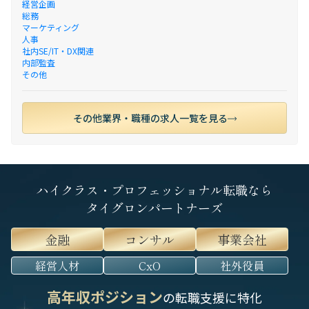
経営企画
総務
マーケティング
人事
社内SE/IT・DX関連
内部監査
その他
その他業界・職種の求人一覧を見る
ハイクラス・プロフェッショナル転職なら
タイグロンパートナーズ
金融
コンサル
事業会社
経営人材
CxO
社外役員
高年収ポジション
の転職支援に特化