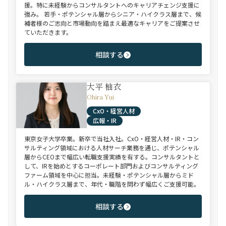
援。特に未経験からコンサルタントへのキャリアチェンジ支援に
強み。 若手・ポテンシャル層からシニア・ハイクラス層まで、候
補者様のご志向と市場動向を踏まえ最適なキャリアをご提案させ
ていただきます。
相談する
大平 柚衣
Ohira Yui
CxO・経営人材
広報・IR
東京女子大学卒業。新卒で当社入社。CxO・経営人材・IR・コン
サルティング領域における人材サーチ業務を通じ、ポテンシャル
層からCEOまで幅広い転職支援実績を有する。コンサルタントと
して、IRを始めとするコーポレート部門およびコンサルティング
ファーム領域を中心に担当。未経験・ポテンシャル層からミド
ル・ハイクラス層まで、年代・職階を問わず幅広くご支援可能。
相談する