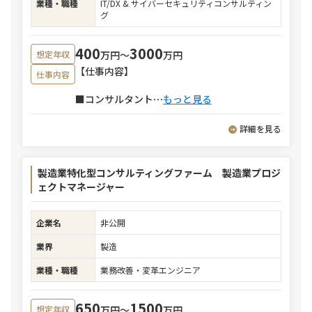
業種・職種
IT/DX & サイバーセキュリティコンサルティン
グ
400
3000
万円〜
万円
想定年収
【仕事内容】
仕事内容
■コンサルタント
⋯
もっと見る
詳細を見る
製造業特化型コンサルティングファーム 製造業プロジ
ェクトマネージャー
企業名
非公開
業界
製造
業種・職種
業務改善・変革エンジニア
650
1500
万円〜
万円
想定年収