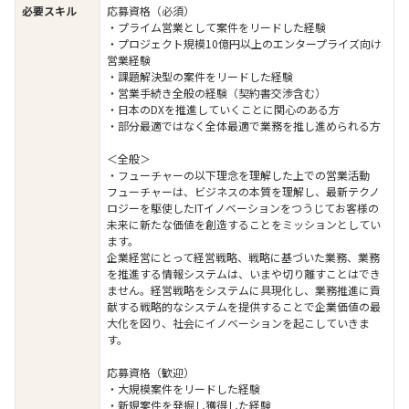
必要スキル
応募資格（必須）
・プライム営業として案件をリードした経験
・プロジェクト規模10億円以上のエンタープライズ向け
営業経験
・課題解決型の案件をリードした経験
・営業手続き全般の経験（契約書交渉含む）
・日本のDXを推進していくことに関心のある方
・部分最適ではなく全体最適で業務を推し進められる方
＜全般＞
・フューチャーの以下理念を理解した上での営業活動
フューチャーは、ビジネスの本質を理解し、最新テクノ
ロジーを駆使したITイノベーションをつうじてお客様の
未来に新たな価値を創造することをミッションとしてい
ます。
企業経営にとって経営戦略、戦略に基づいた業務、業務
を推進する情報システムは、いまや切り離すことはでき
ません。経営戦略をシステムに具現化し、業務推進に貢
献する戦略的なシステムを提供することで企業価値の最
大化を図り、社会にイノベーションを起こしていきま
す。
応募資格（歓迎）
・大規模案件をリードした経験
・新規案件を発掘し獲得した経験