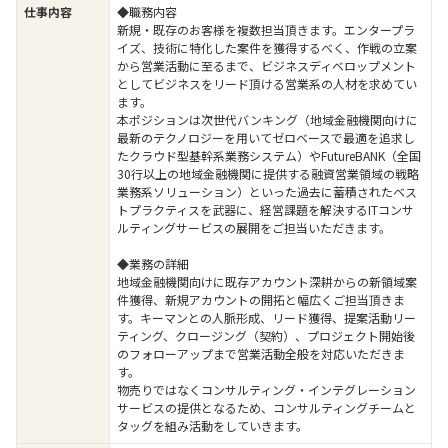
仕事内容
◆職務内容
新規・既存のお客様を複数担当頂きます。エンタープラ
イズ、技術に特化した案件を獲得するべく、作戦の立案
から営業活動に至るまで、ビジネスディベロップメント
としてビジネスをリード頂ける営業系の人材を求めてい
ます。
本ポジションは次世代バンキング（地域金融機関向けに
最新のテクノロジーを用いてゼロベースで最適を追求し
たクラウド型基幹系業務システム）やFutureBANK（全国
30行以上の地域金融機関に提供する融資営業領域の戦略
業務系ソリューション）といった過去に蓄積されたベス
トプラクティスを武器に、経営課題を解決するITコンサ
ルティングサービスの展開をご担当いただきます。
◆業務の詳細
地域金融機関向けに既存アカウント深耕からの新領域案
件獲得、新規アカウントの開拓と幅広くご担当頂きま
す。キーマンとの人脈形成、リード獲得、提案活動リー
ティング、クロージング（契約）、プロジェクト開始後
のフォローアップまで営業活動全般を対応いただきま
す。
物売りではなくコンサルティング・インテグレーション
サービスの提供となるため、コンサルティングチームと
タッグを組み活動をしていきます。