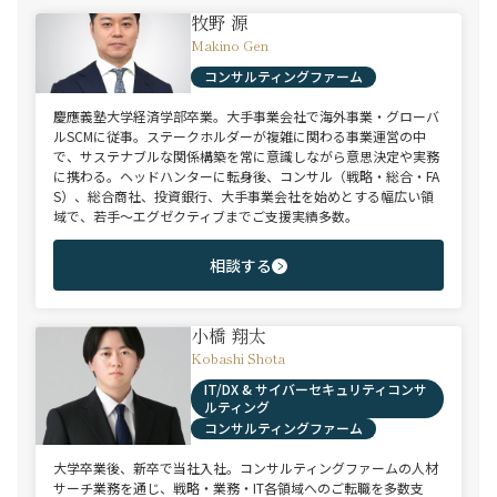
牧野 源
Makino Gen
コンサルティングファーム
慶應義塾大学経済学部卒業。大手事業会社で海外事業・グローバ
ルSCMに従事。ステークホルダーが複雑に関わる事業運営の中
で、サステナブルな関係構築を常に意識しながら意思決定や実務
に携わる。ヘッドハンターに転身後、コンサル（戦略・総合・FA
S）、総合商社、投資銀行、大手事業会社を始めとする幅広い領
域で、若手～エグゼクティブまでご支援実績多数。
相談する
小橋 翔太
Kobashi Shota
IT/DX & サイバーセキュリティコンサ
ルティング
コンサルティングファーム
大学卒業後、新卒で当社入社。コンサルティングファームの人材
サーチ業務を通じ、戦略・業務・IT各領域へのご転職を多数支