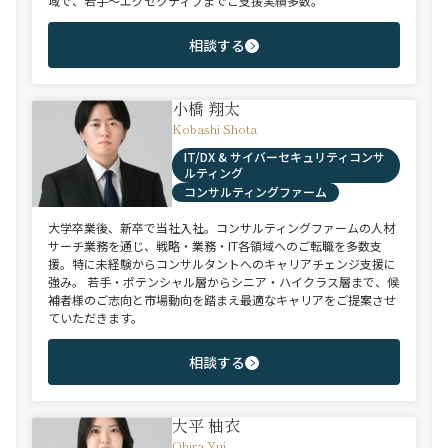
域で、若手～エグゼクティブまでご支援実績多数。
相談する
小橋 翔太
Kobashi Shota
IT/DX & サイバーセキュリティコンサ
ルティング
コンサルティングファーム
大学卒業後、新卒で当社入社。コンサルティングファームの人材
サーチ業務を通じ、戦略・業務・IT各領域へのご転職を多数支
援。特に未経験からコンサルタントへのキャリアチェンジ支援に
強み。 若手・ポテンシャル層からシニア・ハイクラス層まで、候
補者様のご志向と市場動向を踏まえ最適なキャリアをご提案させ
ていただきます。
相談する
大平 柚衣
Ohira Yui