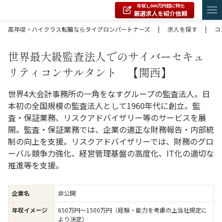
年収1,000万円超に特化
厳選求人を紹介依頼
高年収・ハイクラス転職ならタイグロンパートナーズ
|
求人を探す
|
コ
世界最大級監査法人でのサイバーセキュ
リティコンサルタント 【関西】
世界4大会計事務所の一角をなすグループの監査法人。日
本初の全国規模の監査法人として1960年代に創立。監
査・保証業務、リスクアドバイザリー等のサービスを展
開。監査・保証業務では、企業の適正な財務報告・内部統
制の向上を支援。リスクアドバイザリーでは、財務のグロ
ーバル競争力強化、経営管理基盤の高度化、IT化の適切な
推進等を支援。
企業名
非公開
年収イメージ
650万円〜1500万円（経験・能力を考慮の上当社規定に
より決定）