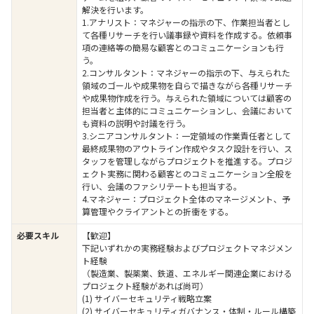
解決を行います。
1.アナリスト：マネジャーの指示の下、作業担当者とし
て各種リサーチを行い議事録や資料を作成する。依頼事
項の連絡等の簡易な顧客とのコミュニケーションも行
う。
2.コンサルタント：マネジャーの指示の下、与えられた
領域のゴールや成果物を自らで描きながら各種リサーチ
や成果物作成を行う。与えられた領域については顧客の
担当者と主体的にコミュニケーションし、会議において
も資料の説明や討議を行う。
3.シニアコンサルタント：一定領域の作業責任者として
最終成果物のアウトライン作成やタスク設計を行い、ス
タッフを管理しながらプロジェクトを推進する。プロジ
ェクト実務に関わる顧客とのコミュニケーション全般を
行い、会議のファシリテートも担当する。
4.マネジャー：プロジェクト全体のマネージメント、予
算管理やクライアントとの折衝をする。
必要スキル
【歓迎】
下記いずれかの実務経験およびプロジェクトマネジメン
ト経験
（製造業、製薬業、鉄道、エネルギー関連企業における
プロジェクト経験があれば尚可）
(1) サイバーセキュリティ戦略立案
(2) サイバーセキュリティガバナンス・体制・ルール構築