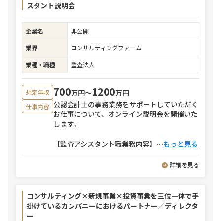
スタント説明会
企業名
非公開
業界
コンサルティングファーム
業種・職種
監査法人
700
1200
万円〜
万円
想定年収
公認会計士の事務業務をサポートしていただく
仕事内容
お仕事について、オンライン説明会を開催いた
します。
【監査アシスタント職業務内容】
⋯
もっと見る
詳細を見る
コンサルティング×新規事業×投資事業を三位一体で手
掛けているカンパニーにおけるパートナー／ディレクタ
ー