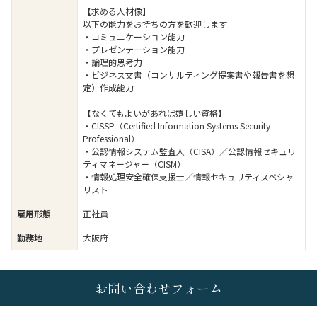
【求める人材像】
以下の能力をお持ちの方を歓迎します
・コミュニケーション能力
・プレゼンテーション能力
・論理的思考力
・ビジネス文書（コンサルティング提案書や報告書を想
定）作成能力
【なくてもよいがあれば嬉しい資格】
・CISSP（Certified Information Systems Security
Professional）
・公認情報システム監査人（CISA）／公認情報セキュリ
ティマネージャー（CISM）
・情報処理安全確保支援士／情報セキュリティスペシャ
リスト
雇用形態
正社員
勤務地
大阪府
お問い合わせフォーム