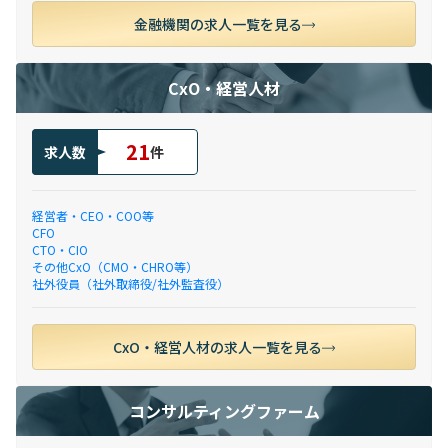
金融機関の求人一覧を見る
CxO・経営人材
21
求人数
件
経営者・CEO・COO等
CFO
CTO・CIO
その他CxO（CMO・CHRO等）
社外役員（社外取締役/社外監査役）
CxO・経営人材の求人一覧を見る
コンサルティングファーム