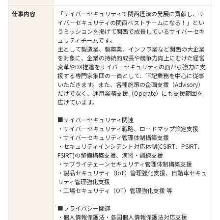
仕事内容
「サイバーセキュリティで関西経済の発展に貢献し、サ
イバーセキュリティの関西ベストチームになる！」とい
うミッションを掲げて関西で成長しているサイバーセキ
ュリティチームです。
主として製造業、製薬業、インフラ業など関西の大企業
を対象に、企業の持続的成長や競争力向上にむけた経営
変革やDX推進をサイバーセキュリティの面から強力に支
援する専門家集団の一員として、下記業務を中心に従事
いただきます。また、各種施策の企画支援（Advisory）
だけでなく、運用業務支援（Operate）にも支援範囲を
広げています。
■サイバーセキュリティ関連
・サイバーセキュリティ戦略、ロードマップ策定支援
・サイバーセキュリティ管理体制構築支援
・セキュリティインシデント対応体制(CSIRT、PSIRT、
FSIRT)の整備構築支援、演習・訓練支援
・サプライチェーンセキュリティ管理体制構築支援
・製品セキュリティ（IoT）管理強化支援、自動車セキュ
リティ管理強化支援
・工場セキュリティ（OT）管理強化支援 等
■プライバシー関連
・個人情報保護法・各国個人情報保護法対応支援