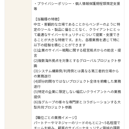
・プライバシーポリシー・個人情報保護規程類策定支援
等
【当職種の特徴】
中立・客観的な立場であることからベンダーのように特
定のツール・製品に偏ることなく、クライアントにとっ
て最適なサイバーセキュリティについて提案・支援でき
ることが大きな特徴です。また、各種業務を通じて特に
以下の経験を積むことができます
(1)企業のサイバー戦略に関する経営視点からの助言・提
言
(2)複数海外拠点を対象とするグローバルプロジェクト参
画
(3)システム構築側/利用側とは異なる第三者的立場から
の業務遂行
(4)部分的関与ではないプロジェクト全体を俯瞰した業務
遂行
(5)特定の企業に限定しない幅広いクライアントへの業務
提供
(6)当グループの様々な専門家とコラボレーションする大
型共同プロジェクト参画
【職位ごとの業務イメージ】
パートナーやマネジャーのリードのもとに2～5名程度で
チームを組み、顧客のサイバーセキュリティ領域の課題