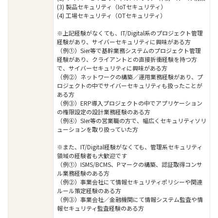
(3) 製品セキュリティ（IoTセキュリティ）
(4) 工場セキュリティ（OTセキュリティ）
※上記経験がなくても、IT/Digital系のプロジェクト管理
経験があり、サイバーセキュリティに興味がある方
（例①）Sier等で基幹業務システムのプロジェクト管理
経験があり、クライアントとの直接折衝経験を持つ方
で、サイバーセキュリティに興味がある方
（例②）ネットワークの構築／運用業務経験があり、プ
ロジェクトの中でサイバーセキュリティも扱ったことが
ある方
（例③）ERP導入プロジェクトの中でアプリケーション
の権限設定の設計業務経験のある方
（例④）SIer等の営業職の方で、幅広くセキュリティソリ
ューションを取り扱っていた方
※また、IT/Digital経験がなくても、管理系セキュリティ
領域の経験者も大歓迎です
（例①）ISMS/BCMS、Pマークの構築、認証取得コンサ
ル業務経験のある方
（例②）事業会社にて情報セキュリティポリシーや関連
ルール策定経験のある方
（例③）事業会社／金融機関にて情報システム監査や情
報セキュリティ監査経験のある方