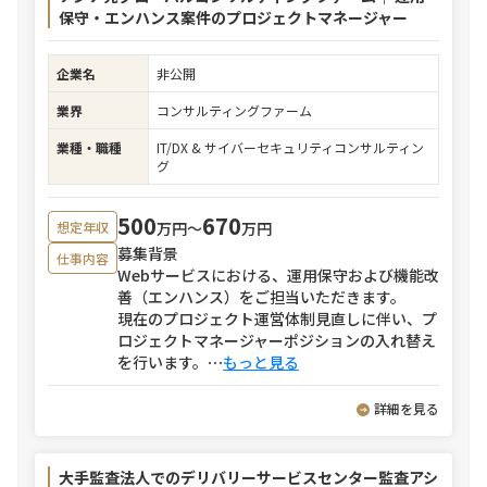
保守・エンハンス案件のプロジェクトマネージャー
企業名
非公開
業界
コンサルティングファーム
業種・職種
IT/DX & サイバーセキュリティコンサルティン
グ
500
670
万円〜
万円
想定年収
募集背景
仕事内容
Webサービスにおける、運用保守および機能改
善（エンハンス）をご担当いただきます。
現在のプロジェクト運営体制見直しに伴い、プ
ロジェクトマネージャーポジションの入れ替え
を行います。
⋯
もっと見る
詳細を見る
大手監査法人でのデリバリーサービスセンター監査アシ