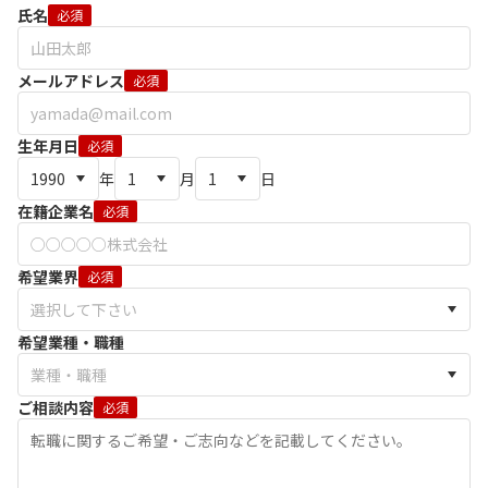
氏名
必須
メールアドレス
必須
生年月日
必須
年
月
日
在籍企業名
必須
希望業界
必須
希望業種・職種
ご相談内容
必須