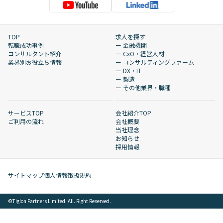
TOP
求人を探す
転職成功事例
ー 金融機関
コンサルタント紹介
ー CxO・経営人材
業界別お役立ち情報
ー コンサルティングファーム
ー DX・IT
ー 製造
ー その他業界・職種
サービスTOP
会社紹介TOP
ご利用の流れ
会社概要
当社理念
お知らせ
採用情報
サイトマップ
個人情報取扱規約
©︎Tiglon Partners Limited. All. Right Reserved.