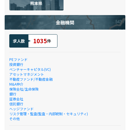
熊本県
金融機関
1035
求人数
件
PEファンド
投資銀行
ベンチャーキャピタル(VC)
アセットマネジメント
不動産ファンド/不動産金融
M&A仲介
保険会社/生命保険
銀行
証券会社
信託銀行
ヘッジファンド
リスク管理・監査(監査・内部統制・セキュリティ)
その他