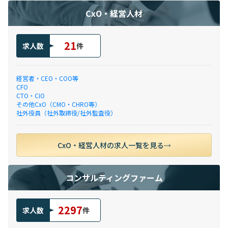
CxO・経営人材
21
求人数
件
経営者・CEO・COO等
CFO
CTO・CIO
その他CxO（CMO・CHRO等）
社外役員（社外取締役/社外監査役）
CxO・経営人材の求人一覧を見る
コンサルティングファーム
2297
求人数
件