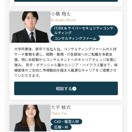
小橋 翔太
Kobashi Shota
IT/DX & サイバーセキュリティコンサ
ルティング
コンサルティングファーム
大学卒業後、新卒で当社入社。コンサルティングファームの人材
サーチ業務を通じ、戦略・業務・IT各領域へのご転職を多数支
援。特に未経験からコンサルタントへのキャリアチェンジ支援に
強み。 若手・ポテンシャル層からシニア・ハイクラス層まで、候
補者様のご志向と市場動向を踏まえ最適なキャリアをご提案させ
ていただきます。
相談する
大平 柚衣
Ohira Yui
CxO・経営人材
広報・IR