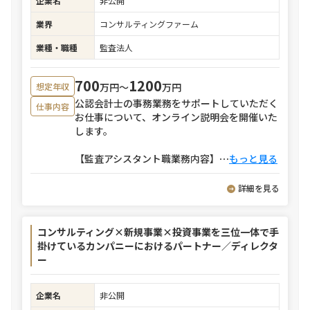
企業名
非公開
業界
コンサルティングファーム
業種・職種
監査法人
700
1200
万円〜
万円
想定年収
公認会計士の事務業務をサポートしていただく
仕事内容
お仕事について、オンライン説明会を開催いた
します。
【監査アシスタント職業務内容】
⋯
もっと見る
詳細を見る
コンサルティング×新規事業×投資事業を三位一体で手
掛けているカンパニーにおけるパートナー／ディレクタ
ー
企業名
非公開