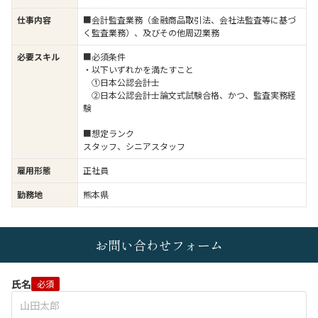
仕事内容
■会計監査業務（金融商品取引法、会社法監査等に基づ
く監査業務）、及びその他周辺業務
必要スキル
■必須条件
・以下いずれかを満たすこと
①日本公認会計士
②日本公認会計士論文式試験合格、かつ、監査実務経
験
■想定ランク
スタッフ、シニアスタッフ
雇用形態
正社員
勤務地
熊本県
お問い合わせフォーム
氏名
必須