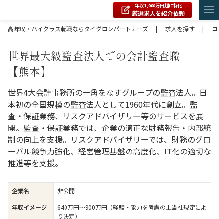
年収1,000万円超に特化
厳選求人を紹介依頼
高年収・ハイクラス転職ならタイグロンパートナーズ
|
求人を探す
|
コ
世界最大級監査法人での会計監査職
【熊本】
世界4大会計事務所の一角をなすグループの監査法人。日
本初の全国規模の監査法人として1960年代に創立。監
査・保証業務、リスクアドバイザリー等のサービスを展
開。監査・保証業務では、企業の適正な財務報告・内部統
制の向上を支援。リスクアドバイザリーでは、財務のグロ
ーバル競争力強化、経営管理基盤の高度化、IT化の適切な
推進等を支援。
企業名
非公開
年収イメージ
640万円〜900万円（経験・能力を考慮の上当社規定によ
り決定）