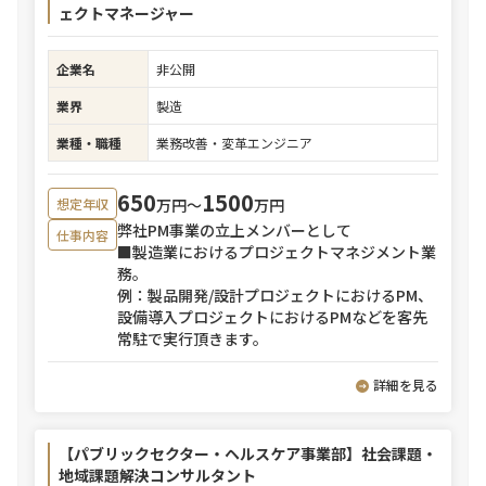
ェクトマネージャー
企業名
非公開
業界
製造
業種・職種
業務改善・変革エンジニア
650
1500
万円〜
万円
想定年収
弊社PM事業の立上メンバーとして
仕事内容
■製造業におけるプロジェクトマネジメント業
務。
例：製品開発/設計プロジェクトにおけるPM、
設備導入プロジェクトにおけるPMなどを客先
常駐で実行頂きます。
詳細を見る
【パブリックセクター・ヘルスケア事業部】社会課題・
地域課題解決コンサルタント