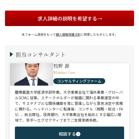
求人詳細の説明を希望する
本フォーム送信をもって
個人情報保護方針
に同意したものとします。
担当コンサルタント
牧野 源
Makino Gen
コンサルティングファーム
慶應義塾大学経済学部卒業。大手事業会社で海外事業・グローバ
ルSCMに従事。ステークホルダーが複雑に関わる事業運営の中
で、サステナブルな関係構築を常に意識しながら意思決定や実務
に携わる。ヘッドハンターに転身後、コンサル（戦略・総合・FA
S）、総合商社、投資銀行、大手事業会社を始めとする幅広い領
域で、若手～エグゼクティブまでご支援実績多数。
相談する