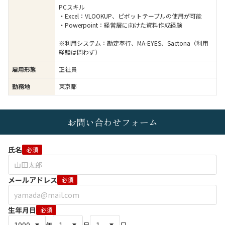
PCスキル
・Excel：VLOOKUP、ピボットテーブルの使用が可能
・Powerpoint：経営層に向けた資料作成経験
※利用システム：勘定奉行、MA-EYES、Sactona（利用
経験は問わず）
雇用形態
正社員
勤務地
東京都
お問い合わせフォーム
氏名
必須
メールアドレス
必須
生年月日
必須