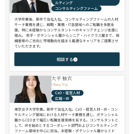
ルティング
コンサルティングファーム
大学卒業後、新卒で当社入社。コンサルティングファームの人材
サーチ業務を通じ、戦略・業務・IT各領域へのご転職を多数支
援。特に未経験からコンサルタントへのキャリアチェンジ支援に
強み。 若手・ポテンシャル層からシニア・ハイクラス層まで、候
補者様のご志向と市場動向を踏まえ最適なキャリアをご提案させ
ていただきます。
相談する
大平 柚衣
Ohira Yui
CxO・経営人材
広報・IR
東京女子大学卒業。新卒で当社入社。CxO・経営人材・IR・コン
サルティング領域における人材サーチ業務を通じ、ポテンシャル
層からCEOまで幅広い転職支援実績を有する。コンサルタントと
して、IRを始めとするコーポレート部門およびコンサルティング
ファーム領域を中心に担当。未経験・ポテンシャル層からミド