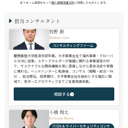
本フォーム送信をもって
個人情報保護方針
に同意したものとします。
担当コンサルタント
牧野 源
Makino Gen
コンサルティングファーム
慶應義塾大学経済学部卒業。大手事業会社で海外事業・グローバ
ルSCMに従事。ステークホルダーが複雑に関わる事業運営の中
で、サステナブルな関係構築を常に意識しながら意思決定や実務
に携わる。ヘッドハンターに転身後、コンサル（戦略・総合・FA
S）、総合商社、投資銀行、大手事業会社を始めとする幅広い領
域で、若手～エグゼクティブまでご支援実績多数。
相談する
小橋 翔太
Kobashi Shota
IT/DX & サイバーセキュリティコンサ