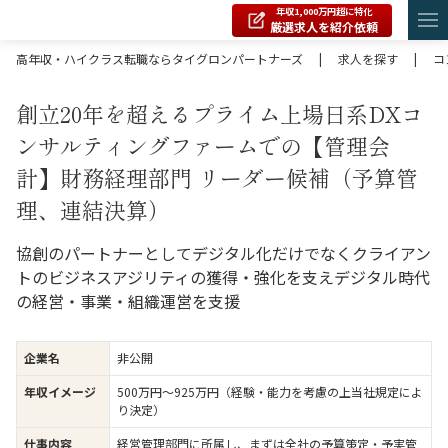
年収1,000万円超に特化
厳選求人を紹介依頼
高年収・ハイクラス転職ならタイグロンパートナーズ
|
求人を探す
|
コ
創立20年を超えるプライム上場日系DXコ
ンサルティングファームでの【管理会
計】財務経理部門 リーダー候補（予算管
理、連結決算）
協創のパートナーとしてデジタル化だけでなくクライアン
トのビジネスアジリティの獲得・強化を支えデジタル時代
の経営・事業・組織運営を支援
企業名
非公開
年収イメージ
500万円〜925万円（経験・能力を考慮の上当社規定によ
り決定）
仕事内容
経営管理部門に所属し、まずは全社の予算策定・予実管