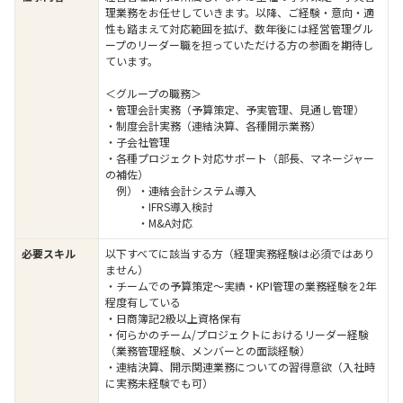
理業務をお任せしていきます。以降、ご経験・意向・適
性も踏まえて対応範囲を拡げ、数年後には経営管理グル
ープのリーダー職を担っていただける方の参画を期待し
ています。
＜グループの職務＞
・管理会計実務（予算策定、予実管理、見通し管理）
・制度会計実務（連結決算、各種開示業務）
・子会社管理
・各種プロジェクト対応サポート（部長、マネージャー
の補佐）
例）・連結会計システム導入
・IFRS導入検討
・M&A対応
必要スキル
以下すべてに該当する方（経理実務経験は必須ではあり
ません）
・チームでの予算策定～実績・KPI管理の業務経験を2年
程度有している
・日商簿記2級以上資格保有
・何らかのチーム/プロジェクトにおけるリーダー経験
（業務管理経験、メンバーとの面談経験）
・連結決算、開示関連業務についての習得意欲（入社時
に実務未経験でも可）