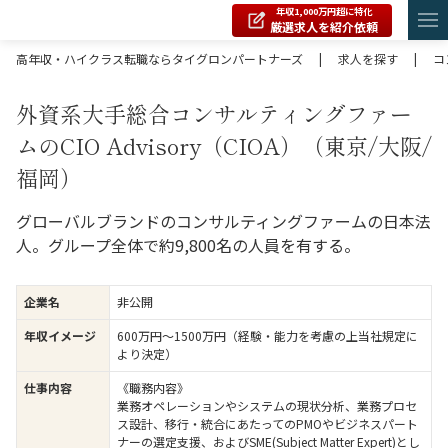
年収1,000万円超に特化
厳選求人を紹介依頼
高年収・ハイクラス転職ならタイグロンパートナーズ
|
求人を探す
|
コ
外資系大手総合コンサルティングファー
ムのCIO Advisory（CIOA）（東京/大阪/
福岡）
グローバルブランドのコンサルティングファームの日本法
人。グループ全体で約9,800名の人員を有する。
企業名
非公開
年収イメージ
600万円〜1500万円（経験・能力を考慮の上当社規定に
より決定）
仕事内容
《職務内容》
業務オペレーションやシステムの現状分析、業務プロセ
ス設計、移行・統合にあたってのPMOやビジネスパート
ナーの選定支援、およびSME(Subject Matter Expert)とし