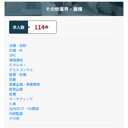
その他業界・職種
114
求人数
件
法務・知財
広報・IR
GRC
情報通信
エネルギー
ポストコンサル
経理・財務
営業
事業企画・事業開発
経営企画
総務
マーケティング
人事
社内SE/IT・DX関連
内部監査
その他