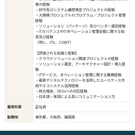
等の経験
・BPR及びシステム構想策定プロジェクトの経験
・大規模プロジェクトのプログラム／プロジェクト管理
経験
・ソリューション（パッケージ）及びベンダー選定経験
・ITガバナンスやITオペレーション管理全般に関する知
見及び経験
（特に、ITIL、COBIT）
【評価される知識と経験】
・クラウドソリューション関連プロジェクトの経験
・ソリューション選定、アーキテクチャー設計・導入経
験
・ITサービス、オペレーション管理に関する職務経験
・最新デジタルテクノロジーを活用したユースケース作
成やエコシステム活用経験
・統合報告、SDGsへの対応経験
・日本語・英語による高いコミュニケーション力
雇用形態
正社員
勤務地
東京都、大阪府、福岡県