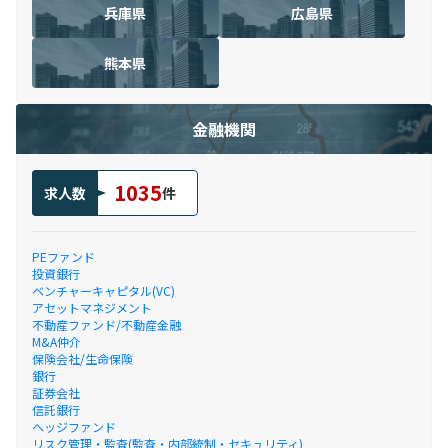
兵庫県
広島県
熊本県
金融機関
1035
求人数
件
PEファンド
投資銀行
ベンチャーキャピタル(VC)
アセットマネジメント
不動産ファンド/不動産金融
M&A仲介
保険会社/生命保険
銀行
証券会社
信託銀行
ヘッジファンド
リスク管理・監査(監査・内部統制・セキュリティ)