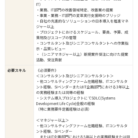
IT）
・業務、IT部門の改善領域特定、改善案の提案
・事業・業務・IT部門の変革実行支援時のブリッジ
・自社の先進的なソリューションの日本導入を推進マネ
ジャー以上
・プロジェクトにおけるスケジュール、要員、予算、成
果物及びスコープの管理
・コンサルタント及びシニアコンサルタントへの作業指
示・品質レビュー
・（シニアマネジャー以上）新規案件受注に向けた提案
活動、受注貢献
必要スキル
《必須要件》
＜コンサルタント及びシニアコンサルタント＞
・他コンサルティングファーム在籍経験、ITコンサルタ
ント経験、SIベンダーまたはIT企画部門における3年以上
の実務経験または同等の経験
・システム導入プロジェクトにてSDLC(Systems
Development Life Cycle)全般の経験
（特に業務要件定義経験は必須）
＜マネジャー以上＞
・他コンサルティングファーム在籍経験、ITコンサルタ
ント経験、SIベンダー
またはIT企画部門における5年以上の実務経験または同