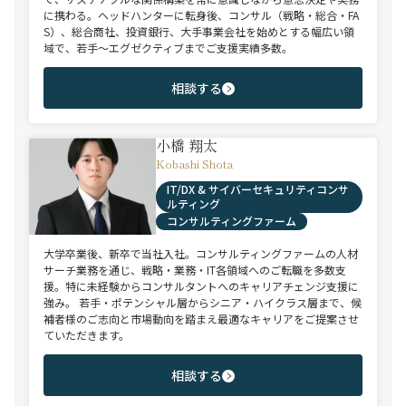
に携わる。ヘッドハンターに転身後、コンサル（戦略・総合・FA
S）、総合商社、投資銀行、大手事業会社を始めとする幅広い領
域で、若手～エグゼクティブまでご支援実績多数。
相談する
小橋 翔太
Kobashi Shota
IT/DX & サイバーセキュリティコンサ
ルティング
コンサルティングファーム
大学卒業後、新卒で当社入社。コンサルティングファームの人材
サーチ業務を通じ、戦略・業務・IT各領域へのご転職を多数支
援。特に未経験からコンサルタントへのキャリアチェンジ支援に
強み。 若手・ポテンシャル層からシニア・ハイクラス層まで、候
補者様のご志向と市場動向を踏まえ最適なキャリアをご提案させ
ていただきます。
相談する