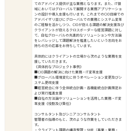
てのアドバイス提供が主な業務となります。また、IT領
域においてはグローバルで展開する業務アプリケーショ
ンの設計や導入支援も行います。これまでのCIO目線での
アドバイザリ並びにグローバルでの業務とシステム変革
のご経験を活かしつつ、CIOが抱える課題の解決支援及び
クライアントが抱えるクロスボーダーな経営課題に対し
て、自社グローバルの先進的なソリューションや方法論
をレバレッジして課題解決を推進したいという志向をお
持ちの方の応募をお待ちしています。
具体的にはクライアントの立場から次のような業務を支
援していただきます。
《具体的なプロジェクト事例》
■CIO課題の解決に向けた業務・IT変革支援
■グローバル環境変化に伴うオペレーション変更及びシ
ステム更改支援
■経営統合に伴う全体統合計画・各機能統合計画策定お
よび実行推進支援
■自社の方法論やソリューションを活用した業務・IT変
革支援《役割及び責任》
コンサルタント及びシニアコンサルタント
管理者の指導のもと、次のような作業をしていただきま
す。
・クライアント課題の構造整理・分析（事業・業務・