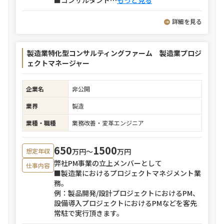
■コンサルタント
⋯
もっと見る
詳細を見る
製造業特化型コンサルティングファーム 製造業プロジ
ェクトマネージャー
企業名
非公開
業界
製造
業種・職種
業務改善・変革エンジニア
650
1500
万円〜
万円
想定年収
弊社PM事業の立上メンバーとして
仕事内容
■製造業におけるプロジェクトマネジメント業
務。
例：製品開発/設計プロジェクトにおけるPM、
設備導入プロジェクトにおけるPMなどを客先
常駐で実行頂きます。