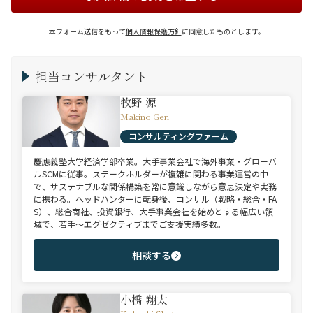
本フォーム送信をもって
個人情報保護方針
に同意したものとします。
担当コンサルタント
牧野 源
Makino Gen
コンサルティングファーム
慶應義塾大学経済学部卒業。大手事業会社で海外事業・グローバ
ルSCMに従事。ステークホルダーが複雑に関わる事業運営の中
で、サステナブルな関係構築を常に意識しながら意思決定や実務
に携わる。ヘッドハンターに転身後、コンサル（戦略・総合・FA
S）、総合商社、投資銀行、大手事業会社を始めとする幅広い領
域で、若手～エグゼクティブまでご支援実績多数。
相談する
小橋 翔太