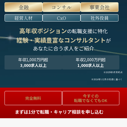
金融
コンサル
事業会社
経営人材
CxO
社外役員
高年収ポジション
の転職支援に特化
経験・実績豊富なコンサルタント
が
あなたに合う求人をご紹介
年収1,000万円超
年収2,000万円超
3,000求人以上
1,000求人以上
※2025年9月末時点
※2024年1-12月の実績に基づく
今すぐの
完全無料
転職でなくてもOK
まずは1分で転職・キャリア相談を申し込む