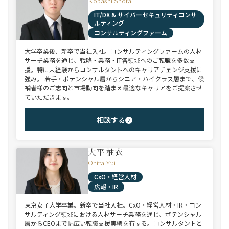
Kobashi Shota
IT/DX & サイバーセキュリティコンサ
ルティング
コンサルティングファーム
大学卒業後、新卒で当社入社。コンサルティングファームの人材
サーチ業務を通じ、戦略・業務・IT各領域へのご転職を多数支
援。特に未経験からコンサルタントへのキャリアチェンジ支援に
強み。 若手・ポテンシャル層からシニア・ハイクラス層まで、候
補者様のご志向と市場動向を踏まえ最適なキャリアをご提案させ
ていただきます。
相談する
大平 柚衣
Ohira Yui
CxO・経営人材
広報・IR
東京女子大学卒業。新卒で当社入社。CxO・経営人材・IR・コン
サルティング領域における人材サーチ業務を通じ、ポテンシャル
層からCEOまで幅広い転職支援実績を有する。コンサルタントと