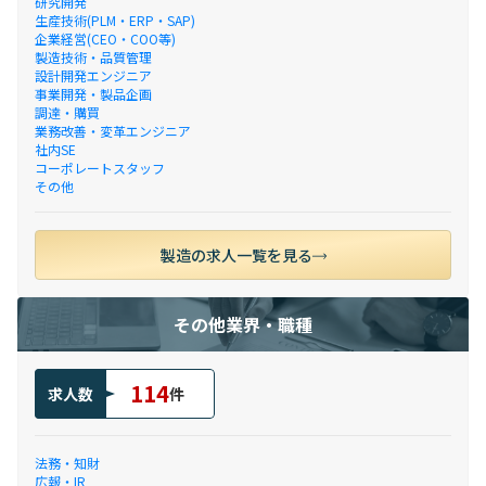
研究開発
生産技術(PLM・ERP・SAP)
企業経営(CEO・COO等)
製造技術・品質管理
設計開発エンジニア
事業開発・製品企画
調達・購買
業務改善・変革エンジニア
社内SE
コーポレートスタッフ
その他
製造の求人一覧を見る
その他業界・職種
114
求人数
件
法務・知財
広報・IR