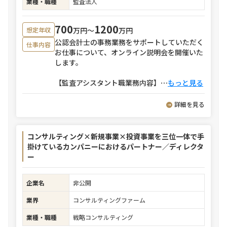
業種・職種
監査法人
700
1200
万円〜
万円
想定年収
公認会計士の事務業務をサポートしていただく
仕事内容
お仕事について、オンライン説明会を開催いた
します。
【監査アシスタント職業務内容】
⋯
もっと見る
詳細を見る
コンサルティング×新規事業×投資事業を三位一体で手
掛けているカンパニーにおけるパートナー／ディレクタ
ー
企業名
非公開
業界
コンサルティングファーム
業種・職種
戦略コンサルティング