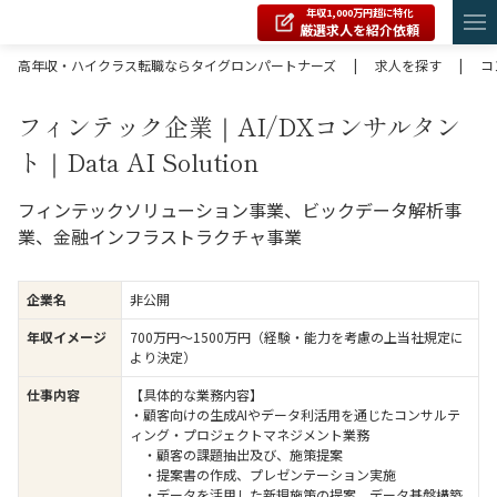
年収1,000万円超に特化
厳選求人を紹介依頼
高年収・ハイクラス転職ならタイグロンパートナーズ
|
求人を探す
|
コ
フィンテック企業｜AI/DXコンサルタン
ト｜Data AI Solution
フィンテックソリューション事業、ビックデータ解析事
業、金融インフラストラクチャ事業
企業名
非公開
年収イメージ
700万円〜1500万円（経験・能力を考慮の上当社規定に
より決定）
仕事内容
【具体的な業務内容】
・顧客向けの生成AIやデータ利活用を通じたコンサルテ
ィング・プロジェクトマネジメント業務
・顧客の課題抽出及び、施策提案
・提案書の作成、プレゼンテーション実施
・データを活用した新規施策の提案、データ基盤構築