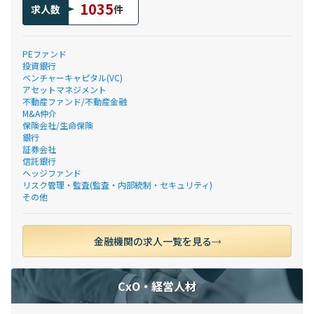
1035
求人数
件
PEファンド
投資銀行
ベンチャーキャピタル(VC)
アセットマネジメント
不動産ファンド/不動産金融
M&A仲介
保険会社/生命保険
銀行
証券会社
信託銀行
ヘッジファンド
リスク管理・監査(監査・内部統制・セキュリティ)
その他
金融機関の求人一覧を見る
CxO・経営人材