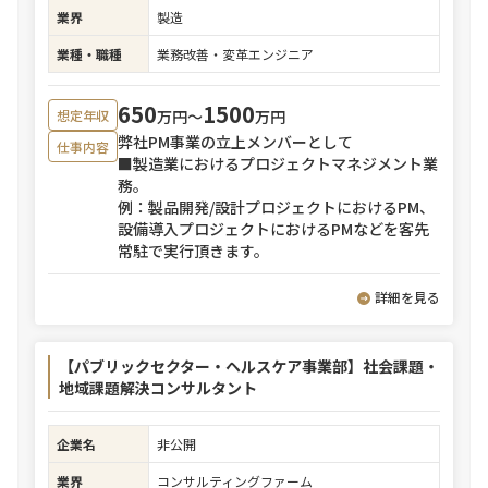
業界
製造
業種・職種
業務改善・変革エンジニア
650
1500
万円〜
万円
想定年収
弊社PM事業の立上メンバーとして
仕事内容
■製造業におけるプロジェクトマネジメント業
務。
例：製品開発/設計プロジェクトにおけるPM、
設備導入プロジェクトにおけるPMなどを客先
常駐で実行頂きます。
詳細を見る
【パブリックセクター・ヘルスケア事業部】社会課題・
地域課題解決コンサルタント
企業名
非公開
業界
コンサルティングファーム