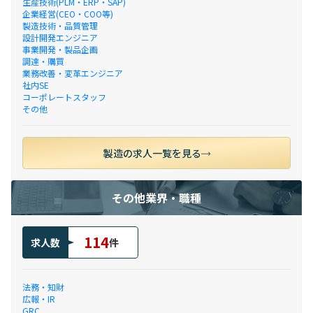
生産技術(PLM・ERP・SAP)
企業経営(CEO・COO等)
製造技術・品質管理
設計開発エンジニア
事業開発・製品企画
調達・購買
業務改善・変革エンジニア
社内SE
コーポレートスタッフ
その他
製造の求人一覧を見る
その他業界・職種
114
求人数
件
法務・知財
広報・IR
GRC