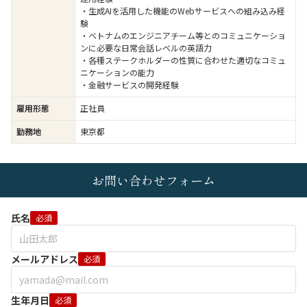
・生成AIを活用した機能のWebサービスへの組み込み経
験
・ベトナムのエンジニアチーム等とのコミュニケーショ
ンに必要な日常会話レベルの英語力
・各種ステークホルダーの性質に合わせた適切なコミュ
ニケーションの能力
・金融サービスの開発経験
雇用形態
正社員
勤務地
東京都
お問い合わせフォーム
氏名
必須
メールアドレス
必須
生年月日
必須