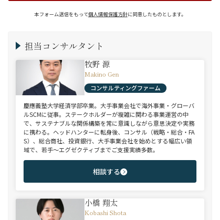
本フォーム送信をもって
個人情報保護方針
に同意したものとします。
担当コンサルタント
牧野 源
Makino Gen
コンサルティングファーム
慶應義塾大学経済学部卒業。大手事業会社で海外事業・グローバ
ルSCMに従事。ステークホルダーが複雑に関わる事業運営の中
で、サステナブルな関係構築を常に意識しながら意思決定や実務
に携わる。ヘッドハンターに転身後、コンサル（戦略・総合・FA
S）、総合商社、投資銀行、大手事業会社を始めとする幅広い領
域で、若手～エグゼクティブまでご支援実績多数。
相談する
小橋 翔太
Kobashi Shota