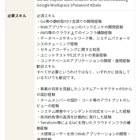
Google Workspace 1Password Kibela
必要スキル
必須スキル
・Go等の静的型付け言語での開発経験
・Webアプリケーションのバックエンドの開発経験
・AWS等のクラウド上でのインフラ構築経験
・データベースやネットワーク等、システムパフォーマ
ンスのチューニング経験
・セキュアコーディングに関する知見
・ユニットテストやE2Eテストの実装経験
・コンテナベースのアプリケーションの開発・運用経験
歓迎スキル
すべてが必要というわけではなく、いずれかに該当して
いるだけでも歓迎です。
・事業の将来を見越したシステムアーキテクチャの0から
の設計経験
・チームメンバーの設計・コード等のアウトプットのレ
ビューの経験
・システム障害やインシデントの対応をリードした経験
・技術的負債の返済を計画的に実行した経験
・Terraform等によるIaCを用いたクラウドインフラの構
築経験
・大規模ユーザーを持つWebアプリケーションの開発・
運用経験