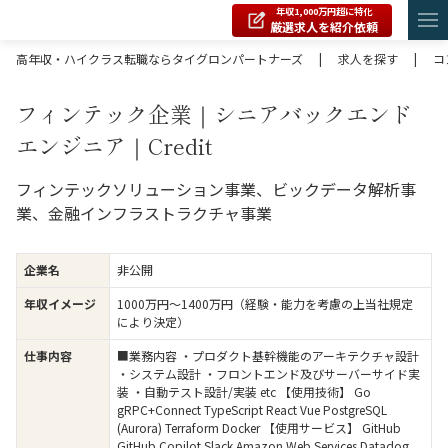
年収1,000万円超に特化
厳選求人を紹介依頼
高年収・ハイクラス転職ならタイグロンパートナーズ
|
求人を探す
|
コ
フィンテック企業｜シニアバックエンド
エンジニア｜Credit
フィンテックソリューション事業、ビックデータ解析事
業、金融インフラストラクチャ事業
企業名
非公開
年収イメージ
1000万円〜1400万円（経験・能力を考慮の上当社規定
により決定）
仕事内容
■業務内容 ・プロダクト基幹機能のアーキテクチャ設計
・システム設計 ・フロントエンド及びサーバーサイド実
装 ・自動テスト設計/実装 etc 【使用技術】 Go
gRPC+Connect TypeScript React Vue PostgreSQL
(Aurora) Terraform Docker 【使用サービス】 GitHub
GitHub Copilot Slack Amazon Web Services Datadog