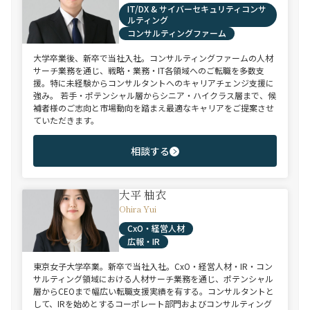
IT/DX & サイバーセキュリティコンサ
ルティング
コンサルティングファーム
大学卒業後、新卒で当社入社。コンサルティングファームの人材
サーチ業務を通じ、戦略・業務・IT各領域へのご転職を多数支
援。特に未経験からコンサルタントへのキャリアチェンジ支援に
強み。 若手・ポテンシャル層からシニア・ハイクラス層まで、候
補者様のご志向と市場動向を踏まえ最適なキャリアをご提案させ
ていただきます。
相談する
大平 柚衣
Ohira Yui
CxO・経営人材
広報・IR
東京女子大学卒業。新卒で当社入社。CxO・経営人材・IR・コン
サルティング領域における人材サーチ業務を通じ、ポテンシャル
層からCEOまで幅広い転職支援実績を有する。コンサルタントと
して、IRを始めとするコーポレート部門およびコンサルティング