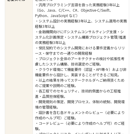
・汎用プログラミング言語を扱った実務経験3年以上
（Go、Java、C/C++、C#、Objective-C/Swift、
Python、JavaScript など）
・システム設計の実務経験3年以上、システム運用の実務
経験3年以上
・金融機関向けにITシステムコンサルティング支援・シ
ステム化計画策定・システム構築プロジェクト管理/推進
の実務経験3年以上
・受託契約でのシステム開発における要件定義からリリ
ース・保守までの一通りの開発経験
・プロジェクト全体のアーキテクチャの検討や拡張性考
慮したシステム構築、技術選定のご経験。
・クラウド環境にて機能要件（認証・API等々）および非
機能要件から設計し、実装することができるご知見。
・以上の結果を持ってステークホルダへご納得頂くため
のご提案や説明のご経験。
・各工程でのセキュリティ、技術的側面からの工程推
進・品質担保経験。
・開発規則の策定、開発プロセス、体制の統制、開発環
境の管理経験。
・設計書を含む各ドキュメントのレビュー（必要により
作成のヘルプ可）ご経験。
・コードレビュー（必要により作成のヘルプ可）のご経
験。
・プロジェクトリスク、インシデントに対するトリアー