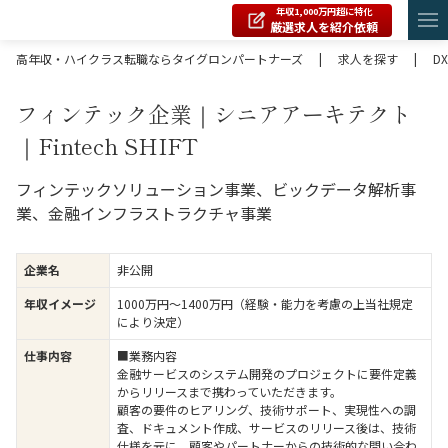
年収1,000万円超に特化
厳選求人を紹介依頼
高年収・ハイクラス転職ならタイグロンパートナーズ
|
求人を探す
|
DX
フィンテック企業｜シニアアーキテクト
｜Fintech SHIFT
フィンテックソリューション事業、ビックデータ解析事
業、金融インフラストラクチャ事業
企業名
非公開
年収イメージ
1000万円〜1400万円（経験・能力を考慮の上当社規定
により決定）
仕事内容
■業務内容
金融サービスのシステム開発のプロジェクトに要件定義
からリリースまで携わっていただきます。
顧客の要件のヒアリング、技術サポート、実現性への調
査、ドキュメント作成、サービスのリリース後は、技術
仕様を元に、顧客やパートナーからの技術的な問い合わ