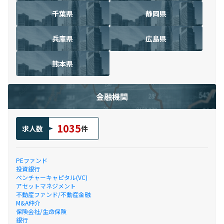
千葉県
静岡県
兵庫県
広島県
熊本県
金融機関
1035
求人数
件
PEファンド
投資銀行
ベンチャーキャピタル(VC)
アセットマネジメント
不動産ファンド/不動産金融
M&A仲介
保険会社/生命保険
銀行