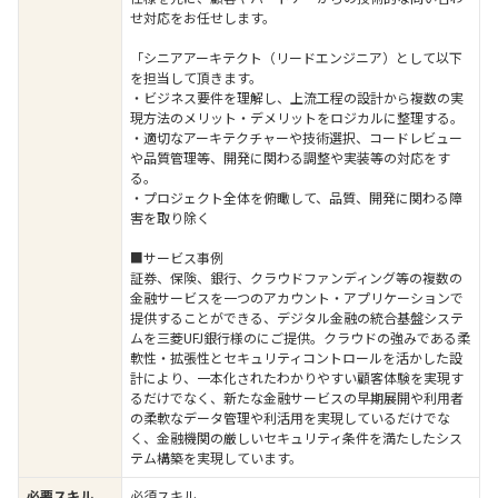
せ対応をお任せします。
「シニアアーキテクト（リードエンジニア）として以下
を担当して頂きます。
・ビジネス要件を理解し、上流工程の設計から複数の実
現方法のメリット・デメリットをロジカルに整理する。
・適切なアーキテクチャーや技術選択、コードレビュー
や品質管理等、開発に関わる調整や実装等の対応をす
る。
・プロジェクト全体を俯瞰して、品質、開発に関わる障
害を取り除く
■サービス事例
証券、保険、銀行、クラウドファンディング等の複数の
金融サービスを一つのアカウント・アプリケーションで
提供することができる、デジタル金融の統合基盤システ
ムを三菱UFJ銀行様のにご提供。クラウドの強みである柔
軟性・拡張性とセキュリティコントロールを活かした設
計により、一本化されたわかりやすい顧客体験を実現す
るだけでなく、新たな金融サービスの早期展開や利用者
の柔軟なデータ管理や利活用を実現しているだけでな
く、金融機関の厳しいセキュリティ条件を満たしたシス
テム構築を実現しています。
必要スキル
必須スキル