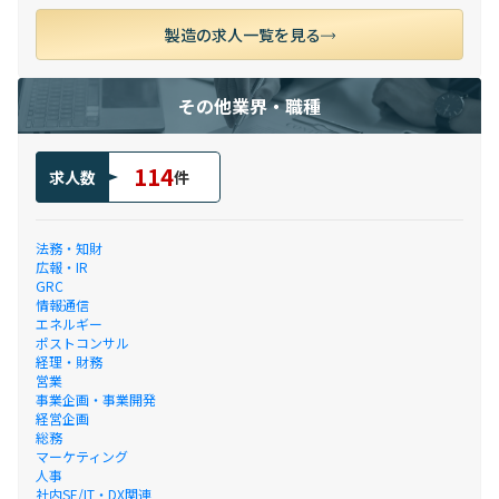
製造の求人一覧を見る
その他業界・職種
114
求人数
件
法務・知財
広報・IR
GRC
情報通信
エネルギー
ポストコンサル
経理・財務
営業
事業企画・事業開発
経営企画
総務
マーケティング
人事
社内SE/IT・DX関連