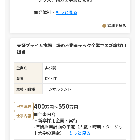
開発体制
⋯
もっと見る
詳細を見る
東証プライム市場上場の不動産テック企業での新卒採用
担当
企業名
非公開
業界
DX・IT
業種・職種
コンサルタント
400
550
万円〜
万円
想定年収
■仕事内容
仕事内容
・新卒採用企画・実行
-年間採用計画の策定（人数・時期・ターゲッ
ト大学の選定）
⋯
もっと見る