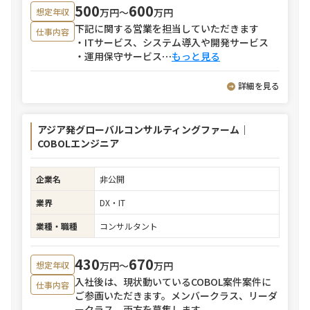
500
600
万円〜
万円
想定年収
下記に関する営業を担当していただきます
仕事内容
・ITサービス、システム導入や開発サービス
・運用保守サービス
⋯
もっと見る
詳細を見る
アジア発グローバルコンサルティングファーム｜
COBOLエンジニア
企業名
非公開
業界
DX・IT
業種・職種
コンサルタント
430
670
万円〜
万円
想定年収
入社後は、現状動いているCOBOL案件案件に
仕事内容
ご参画いただきます。メンバークラス、リーダ
ークラス、両方を募集します。