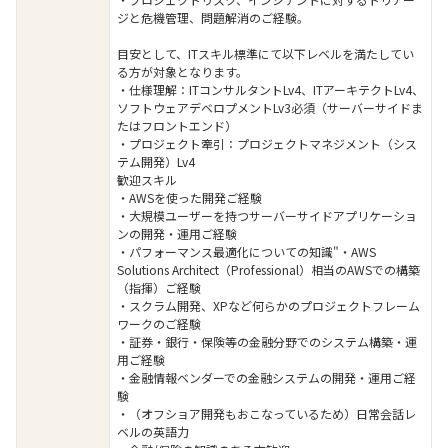
ジと危機管理、問題解消のご経験。
目安として、ITスキル標準にて以下レベルを満たしてい
る方が対象となります。
・仕様理解：ITコンサルタントLv4、ITアーキテクトLv4、
ソフトウェアデベロプメントLv3必須（サーバーサイドま
たはフロントエンド）
・プロジェクト牽引：プロジェクトマネジメント（シス
テム開発）Lv4
歓迎スキル
・AWSを使った開発ご経験
・大規模ユーザーを持つサーバーサイドアプリケーショ
ンの開発・運用ご経験
・パフォーマンス最適化についての知識"・AWS
Solutions Architect（Professional）相当のAWSでの構築
（指揮）ご経験
・スクラム開発、XPなど何らかのプロジェクトフレーム
ワークのご経験
・証券・銀行・保険等の金融分野でのシステム構築・運
用ご経験
・金融情報ベンダーでの金融システムの開発・運用ご経
験
・（オフショア開発もおこなっているため）日常会話レ
ベルの英語力