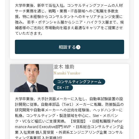
大学卒業後、新卒で当社入社。コンサルティングファームの人材
サーチ業務を通じ、戦略・業務・IT各領域へのご転職を多数支
援。特に未経験からコンサルタントへのキャリアチェンジ支援に
強み。 若手・ポテンシャル層からシニア・ハイクラス層まで、候
補者様のご志向と市場動向を踏まえ最適なキャリアをご提案させ
ていただきます。
相談する
並木 雄助
Namiki Yusuke
コンサルティングファーム
DX・IT
大学卒業後、大手計測器メーカーに入社し、自動車試験装置の設
計開発に従事。自動車部品（Tier1）メーカーに転職、防振製品の
研究開発や自動車メーカーへの出向を経験後、ヘッドハンターに
転身。コンサルティング・製造領域を中心に、SIer・メガバン
ク・VCなど幅広いご支援実績。 【受賞歴】 ・日経転職版 Perfor
mance Award Executive部門 MVP ・日系総合コンサルティング企
業 入社実績 個人賞受賞 ・外資系エンジニアリング企業 コンサル
ティング事業部 入社実績3位