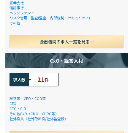
証券会社
信託銀行
ヘッジファンド
リスク管理・監査(監査・内部統制・セキュリティ)
その他
金融機関の求人一覧を見る
CxO・経営人材
21
求人数
件
経営者・CEO・COO等
CFO
CTO・CIO
その他CxO（CMO・CHRO等）
社外役員（社外取締役/社外監査役）