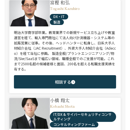
富樫 和弘
Togashi Kazuhiro
DX・IT
製造
明治大学商学部卒業。教育業界での新規サービス立ち上げや教室
運営を経て、輸入専門商社にて法人向け計測機器・システム等の
拡販営業に従事。その後、ヘッドハンターに転身し、日系大手人
材紹介会社（JAC Recruitment）、外資大手人材紹介会社（Adecc
o）を経て当社に参画。 製造全般/プラントエンジニアリング/物
流/SIer/SaaSまで幅広い領域、職種全般でのご支援が可能。これ
まで2500名超の候補者様と面談、200名を超える転職支援実績を
有する。
相談する
小橋 翔太
Kobashi Shota
IT/DX & サイバーセキュリティコンサ
ルティング
コンサルティングファーム