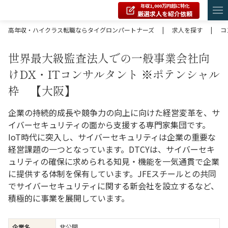
年収1,000万円超に特化
厳選求人を紹介依頼
高年収・ハイクラス転職ならタイグロンパートナーズ
|
求人を探す
|
コ
世界最大級監査法人での一般事業会社向
けDX・ITコンサルタント ※ポテンシャル
枠 【大阪】
企業の持続的成長や競争力の向上に向けた経営変革を、サ
イバーセキュリティの面から支援する専門家集団です。
IoT時代に突入し、サイバーセキュリティは企業の重要な
経営課題の一つとなっています。DTCYは、サイバーセキ
ュリティの確保に求められる知見・機能を一気通貫で企業
に提供する体制を保有しています。JFEスチールとの共同
でサイバーセキュリティに関する新会社を設立するなど、
積極的に事業を展開しています。
企業名
非公開