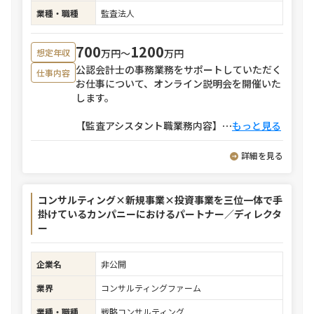
業種・職種
監査法人
700
1200
万円〜
万円
想定年収
公認会計士の事務業務をサポートしていただく
仕事内容
お仕事について、オンライン説明会を開催いた
します。
【監査アシスタント職業務内容】
⋯
もっと見る
詳細を見る
コンサルティング×新規事業×投資事業を三位一体で手
掛けているカンパニーにおけるパートナー／ディレクタ
ー
企業名
非公開
業界
コンサルティングファーム
業種・職種
戦略コンサルティング