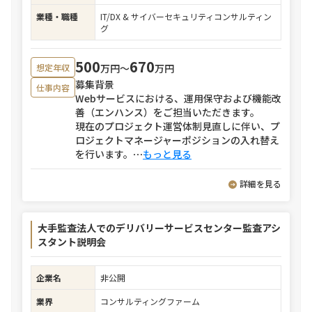
業種・職種
IT/DX & サイバーセキュリティコンサルティン
グ
500
670
万円〜
万円
想定年収
募集背景
仕事内容
Webサービスにおける、運用保守および機能改
善（エンハンス）をご担当いただきます。
現在のプロジェクト運営体制見直しに伴い、プ
ロジェクトマネージャーポジションの入れ替え
を行います。
⋯
もっと見る
詳細を見る
大手監査法人でのデリバリーサービスセンター監査アシ
スタント説明会
企業名
非公開
業界
コンサルティングファーム