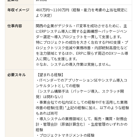
年収イメージ
460万円〜1100万円（経験・能力を考慮の上当社規定に
より決定）
仕事内容
関西の企業がデジタル・IT変革を成功させるために、主
にERPシステム導入に関する企画構想～パッケージベン
ダー選定～導入プロジェクトを一貫して支援します。
特にプロジェクトの成功を大きく左右するPMO支援・プ
ロジェクトリスク低減や業務改善・内部統制高度化など
を注力領域とするほか、ERPに限らず周辺のDXツール導
入に関しても支援します。
※なお、システムの導入作業は実施しません。
必要スキル
【望まれる経験】
・ITベンダーでのアプリケーションSEやシステム導入コ
ンサルタントとしての経験
（システム構築手法（パッケージ導入、スクラッチ開
発）は問わない）
・事業会社での社内SEとしての経験やITを活用した業務
改善の経験(任意) *上記の経験に加え、以下のような経験
もあれば尚可
・導入システムの業務領域として、販売・購買・財務会
計・管理会計（原価計算含む）・生産管理のいずれかの
経験
・プロジェクトマネジメントの経験