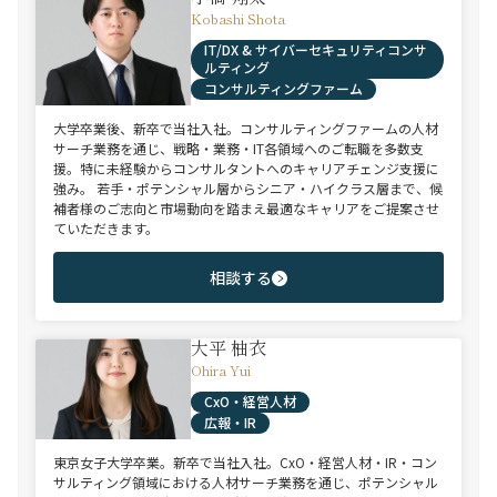
Kobashi Shota
IT/DX & サイバーセキュリティコンサ
ルティング
コンサルティングファーム
大学卒業後、新卒で当社入社。コンサルティングファームの人材
サーチ業務を通じ、戦略・業務・IT各領域へのご転職を多数支
援。特に未経験からコンサルタントへのキャリアチェンジ支援に
強み。 若手・ポテンシャル層からシニア・ハイクラス層まで、候
補者様のご志向と市場動向を踏まえ最適なキャリアをご提案させ
ていただきます。
相談する
大平 柚衣
Ohira Yui
CxO・経営人材
広報・IR
東京女子大学卒業。新卒で当社入社。CxO・経営人材・IR・コン
サルティング領域における人材サーチ業務を通じ、ポテンシャル