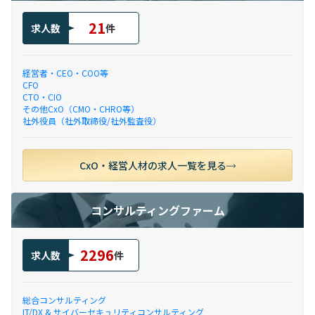
21
求人数
件
経営者・CEO・COO等
CFO
CTO・CIO
その他CxO（CMO・CHRO等）
社外役員（社外取締役/社外監査役）
CxO・経営人材の求人一覧を見る
コンサルティングファーム
2296
求人数
件
総合コンサルティング
IT/DX & サイバーセキュリティコンサルティング