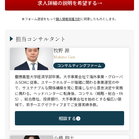
求人詳細の説明を希望する
本フォーム送信をもって
個人情報保護方針
に同意したものとします。
担当コンサルタント
牧野 源
Makino Gen
コンサルティングファーム
慶應義塾大学経済学部卒業。大手事業会社で海外事業・グローバ
ルSCMに従事。ステークホルダーが複雑に関わる事業運営の中
で、サステナブルな関係構築を常に意識しながら意思決定や実務
に携わる。ヘッドハンターに転身後、コンサル（戦略・総合・FA
S）、総合商社、投資銀行、大手事業会社を始めとする幅広い領
域で、若手～エグゼクティブまでご支援実績多数。
相談する
小橋 翔太