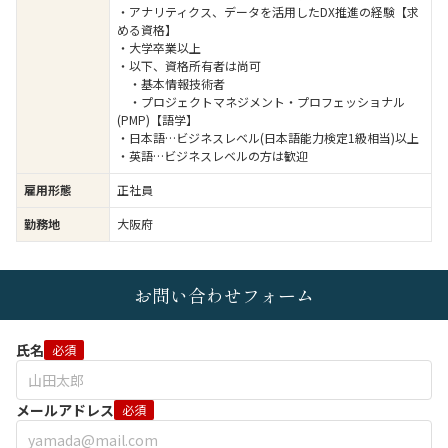
・アナリティクス、データを活用したDX推進の経験【求
める資格】
・大学卒業以上
・以下、資格所有者は尚可
・基本情報技術者
・プロジェクトマネジメント・プロフェッショナル
(PMP)【語学】
・日本語…ビジネスレベル(日本語能力検定1級相当)以上
・英語…ビジネスレベルの方は歓迎
雇用形態
正社員
勤務地
大阪府
お問い合わせフォーム
氏名
必須
メールアドレス
必須