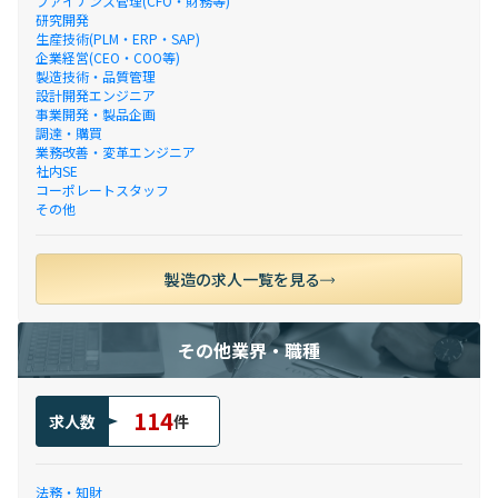
ファイナンス管理(CFO・財務等)
研究開発
生産技術(PLM・ERP・SAP)
企業経営(CEO・COO等)
製造技術・品質管理
設計開発エンジニア
事業開発・製品企画
調達・購買
業務改善・変革エンジニア
社内SE
コーポレートスタッフ
その他
製造の求人一覧を見る
その他業界・職種
114
求人数
件
法務・知財