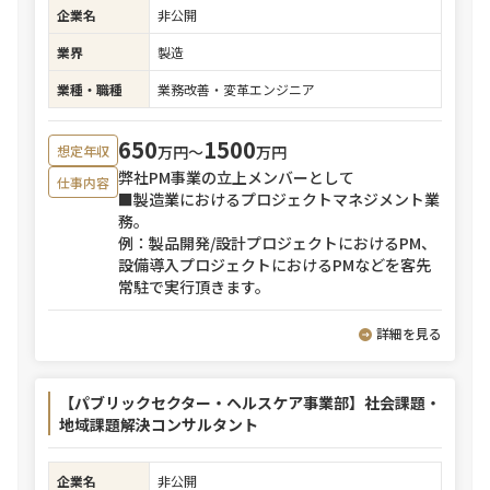
企業名
非公開
業界
製造
業種・職種
業務改善・変革エンジニア
650
1500
万円〜
万円
想定年収
弊社PM事業の立上メンバーとして
仕事内容
■製造業におけるプロジェクトマネジメント業
務。
例：製品開発/設計プロジェクトにおけるPM、
設備導入プロジェクトにおけるPMなどを客先
常駐で実行頂きます。
詳細を見る
【パブリックセクター・ヘルスケア事業部】社会課題・
地域課題解決コンサルタント
企業名
非公開