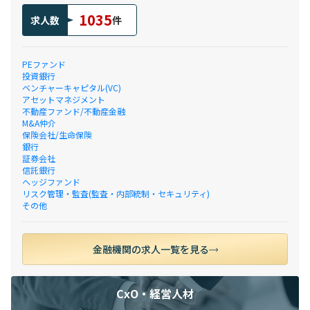
1035
求人数
件
PEファンド
投資銀行
ベンチャーキャピタル(VC)
アセットマネジメント
不動産ファンド/不動産金融
M&A仲介
保険会社/生命保険
銀行
証券会社
信託銀行
ヘッジファンド
リスク管理・監査(監査・内部統制・セキュリティ)
その他
金融機関の求人一覧を見る
CxO・経営人材